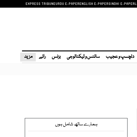
EXPRESS TRIBUNE
URDU E-PAPER
ENGLISH E-PAPER
SINDHI E-PAPER
L
دلچسپ و عجیب
سائنس و ٹیکنالوجی
بزنس
رائے
مزید
ہمارے ساتھ شامل ہوں