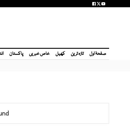
صفحۂ اول
تازہ ترین
کھیل
خاص خبریں
پاکستان
انٹ
und