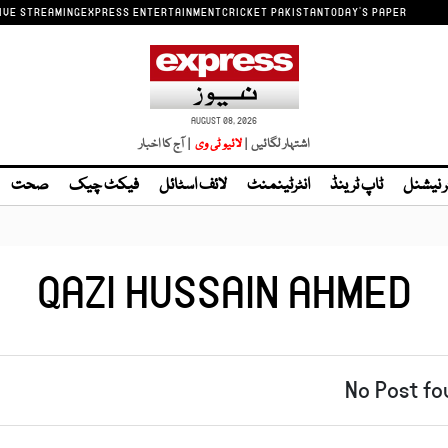
IVE STREAMING
EXPRESS ENTERTAINMENT
CRICKET PAKISTAN
TODAY'S PAPER
AUGUST 08, 2026
اشتہار لگائیں |
لائیو ٹی وی
| آج کا اخبار
ر نیشنل
ٹاپ ٹرینڈ
انٹرٹینمنٹ
لائف اسٹائل
فیکٹ چیک
صحت
QAZI HUSSAIN AHMED
No Post fo