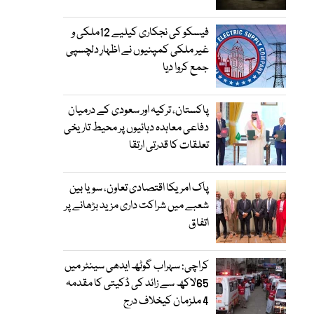
فیسکو کی نجکاری کیلیے 12ملکی و
غیر ملکی کمپنیوں نے اظہارِ دلچسپی
جمع کروا دیا
پاکستان، ترکیہ اور سعودی کے درمیان
دفاعی معاہدہ دہائیوں پر محیط تاریخی
تعلقات کا قدرتی ارتقا
پاک امریکا اقتصادی تعاون، سویا بین
شعبے میں شراکت داری مزید بڑھانے پر
اتفاق
کراچی: سہراب گوٹھ ایدھی سینٹر میں
65لاکھ سے زائد کی ڈکیتی کا مقدمہ
4 ملزمان کیخلاف درج