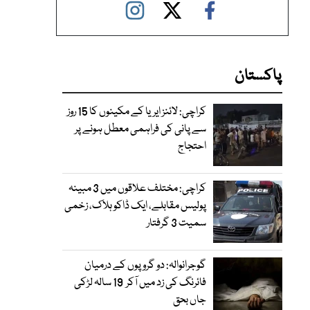
پاکستان
کراچی: لائنز ایریا کے مکینوں کا 15 روز
سے پانی کی فراہمی معطل ہونے پر
احتجاج
کراچی: مختلف علاقوں میں 3 مبینہ
پولیس مقابلے، ایک ڈاکو ہلاک، زخمی
سمیت 3 گرفتار
گوجرانوالہ: دو گروپوں کے درمیان
فائرنگ کی زد میں آکر 19 سالہ لڑکی
جاں بحق