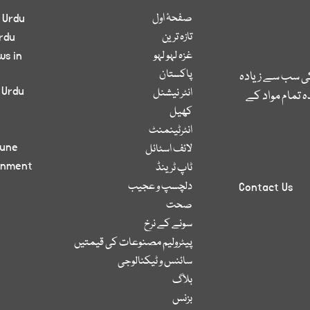
صفحۂ اول
 Urdu
تازہ ترین
rdu
غزہ لہو لہو
ws in
پاکستان
کی سب سے زیادہ
 Urdu
انٹر نیشنل
 تمام مواد کے
کھیل
انٹرٹینمنٹ
bune
لائف اسٹائل
inment
ٹاپ ٹرینڈ
دلچسپ و عجیب
Contact Us
صحت
سونے کے نرخ
پیٹرولیم مصنوعات کی قیمتیں
سائنس و ٹیکنالوجی
بلاگ
بزنس