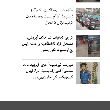
حکومت سے مذاکرات ناکام،گڈز
ٹرانسپورٹرز کا آج سے غیرمعینہ مدت
کیلیے ہڑتال کا اعلان
کراچی: تجاوزات کے خلاف آپریشن،
مشتعل افراد کا انتظامیہ پر حملہ، ایس
ایچ او سمیت کئی زخمی
میر رضا کے مبینہ آخری آڈیو پیغامات
سامنے آگئے، رقم وصولی اور لاکھوں
کے چیکس کی تجاویز بھی دیں