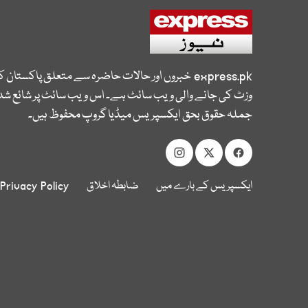
express.pk
خبروں اور حالات حاضرہ سے متعلق پاکستان 
وزٹ کی جانے والی ویب سائٹ ہے۔ اس ویب سائٹ پر شائع شدہ
جملہ حقوق بحق ایکسپریس میڈیا گروپ محفوظ ہیں۔
ایکسپریس کے بارے میں
ضابطہ اخلاق
Privacy Policy