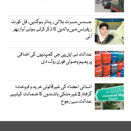
جسٹس مسرت ہلالی ریٹائر ہوگئیں، فل کورٹ
ریفرنس میں والدین کا ذکر کرتے ہوئے آواز بھر
آئی
عدالت نے ایل پی جی کمپنیوں کی اضافی
پریمیم وصولی فوری روک دی
انسانی اعضاء کی غیرقانونی خرید و فروخت؛
گرفتار 3غیر ملکی باشندوں کا ضمانت کیلیے
عدالت سے رجوع