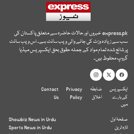
express.pk
خبروں اور حالات حاضرہ سے متعلق پاکستان کی
سب سے زیادہ وزٹ کی جانے والی ویب سائٹ ہے۔ اس ویب سائٹ
پر شائع شدہ تمام مواد کے جملہ حقوق بحق ایکسپریس میڈیا
گروپ محفوظ ہیں۔
ایکسپریس
ضابطہ
Privacy
Contact
کے بارے
اخلاق
Policy
Us
میں
صفحۂ اول
Showbiz News in Urdu
تازہ ترین
Sports News in Urdu