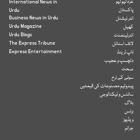
غزہ لہو لہو
International News in
پاکستان
Urdu
Business News in Urdu
انٹر نیشنل
Urdu Magazine
کھیل
Urdu Blogs
انٹرٹینمنٹ
The Express Tribune
لائف اسٹائل
Express Entertainment
ٹاپ ٹرینڈ
دلچسپ و عجیب
صحت
سونے کے نرخ
پیٹرولیم مصنوعات کی قیمتیں
سائنس و ٹیکنالوجی
بلاگ
بزنس
ویڈیوز
جرائم