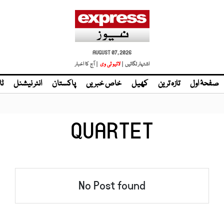
AUGUST 07, 2026
اشتہار لگائیں |
لائیو ٹی وی
| آج کا اخبار
صفحۂ اول
تازہ ترین
کھیل
خاص خبریں
پاکستان
انٹر نیشنل
ٹا
QUARTET
No Post found