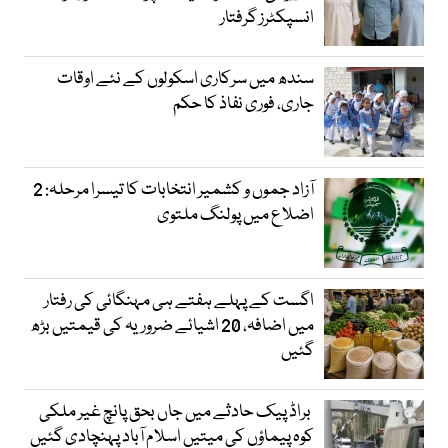
انسپکٹرز گرفتار
سندھ میں سرکاری اسکولوں کے نئے اوقات
جاری، فوری نفاذ کا حکم
آزاد جموں و کشمیر انتخابات کا تیسرا مرحلہ: 2
اضلاع میں پولنگ ملتوی
اگست کے پہلے ہفتے ہی مہنگائی کی رفتار
میں اضافہ، 20 اشیائے ضروریہ کی قیمتیں بڑھ
گئیں
براڈ پیک حادثے میں جاں بحق پانچ غیر ملکی
کوہ پیماؤں کی میتیں اسلام آباد پہنچادی گئیں