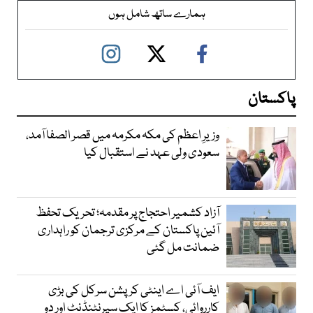
ہمارے ساتھ شامل ہوں
پاکستان
وزیرِ اعظم کی مکہ مکرمہ میں قصر الصفا آمد،
سعودی ولی عہد نے استقبال کیا
آزاد کشمیر احتجاج پر مقدمہ؛ تحریک تحفظ
آئین پاکستان کے مرکزی ترجمان کو راہداری
ضمانت مل گئی
ایف آئی اے اینٹی کرپشن سرکل کی بڑی
کارروائی، کسٹمز کا ایک سپرنٹنڈنٹ اور دو