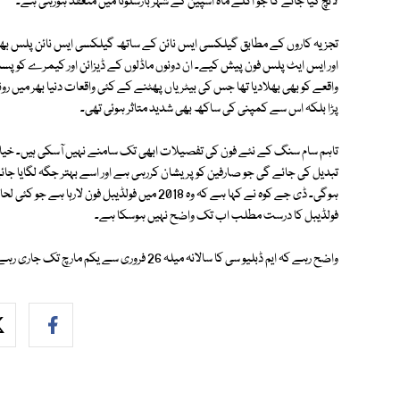
لانچ کیا جائے گا جو اگلے ماہ اسپین کے شہر بارسلونا میں منعقد ہورہی ہے۔
تجزیہ کاروں کے مطابق گیلکسی ایس نائن کے ساتھ گیلکسی ایس نائن پلس بھی
اور ایس ایٹ پلس فون پیش کیے۔ ان دونوں ماڈلوں کے ڈیزائن اور کیمرے کو پسن
واقعے کو بھی بھلادیا تھا جس کی بیٹریاں پھٹنے کے کئی واقعات دنیا بھر میں 
پڑا بلکہ اس سے کمپنی کی ساکھ بھی شدید متاثر ہوئی تھی۔
تاہم سام سنگ کے نئے فون کی تفصیلات ابھی تک سامنے نہیں آسکی ہیں۔ خی
ہوگی۔ ڈی جے کوہ نے کہا ہے کہ وہ 2018 میں فولڈی
فولڈیبل کا درست مطلب اب تک واضح نہیں ہوسکا ہے۔
واضح رہے کہ ایم ڈبلیو سی کا سالانہ میلہ 26 فروری سے یکم مارچ تک جاری رہے گا۔