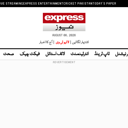
IVE STREAMING
EXPRESS ENTERTAINMENT
CRICKET PAKISTAN
TODAY'S PAPER
AUGUST 06, 2026
اشتہار لگائیں |
لائیو ٹی وی
| آج کا اخبار
ر نیشنل
ٹاپ ٹرینڈ
انٹرٹینمنٹ
لائف اسٹائل
فیکٹ چیک
صحت