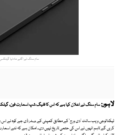
سام سنگ نے اگلے ماہ نیا گیلکسی ای
لاہور:
سام سنگ نے اعلان کیا ہے کہ اس کا فلیگ شپ اسمارٹ فون، گیلکسی 
ٹیکنالوجی ویب سائٹ 'دی ورج' کے مطابق کمپنی کے صدر ڈی جے کوہ نے اس بات
کریں گے تاہم انہوں نے اس کی حتمی تاریخ نہیں دی۔ امکان ہے کہ نئے اسمارٹ ف