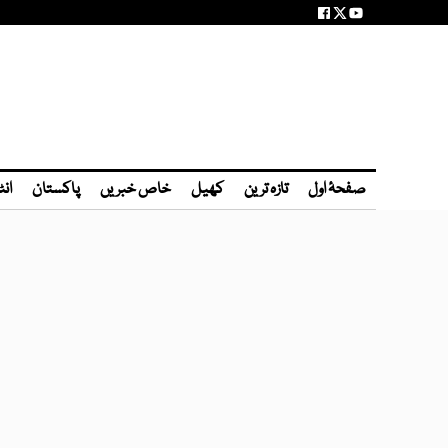
صفحۂ اول
تازہ ترین
کھیل
خاص خبریں
پاکستان
انٹ