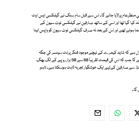
 منظرِعام پرلایا جائے گا۔ اس سے قبل سام سنگ نے گیلکسی ایس ایٹ
د کیا گیا تھا اور اسی کے ساتھ صارفین نے گیلکسی نوٹ سیون کے
رونما ہوئے تھے اور اس کے بعد نہ صرف گیلکسی نوٹ سیون کو واپس لینا
ال ہے کہ شاید کیمرے کے نیچے موجود فنگر پرنٹ سینسر کی جگہ
تبدیل کی جائے گی جو صارفین کو پریشان کررہی ہے اور اسے بہتر جگہ لگایا جائے گا جب کہ اس کی قیمت تقریباً 80 سے 90 ہزار روپے کے لگ بھگ
بل فون لارہا ہے جو کئی لحاظ سے صارفین کےلیے ایک خوشگوار تجربہ ثابت ہوسکتا ہے۔ تاہم