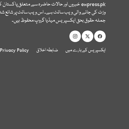
express.pk
خبروں اور حالات حاضرہ سے متعلق پاکستان 
وزٹ کی جانے والی ویب سائٹ ہے۔ اس ویب سائٹ پر شائع شدہ
جملہ حقوق بحق ایکسپریس میڈیا گروپ محفوظ ہیں۔
ایکسپریس کے بارے میں
ضابطہ اخلاق
Privacy Policy