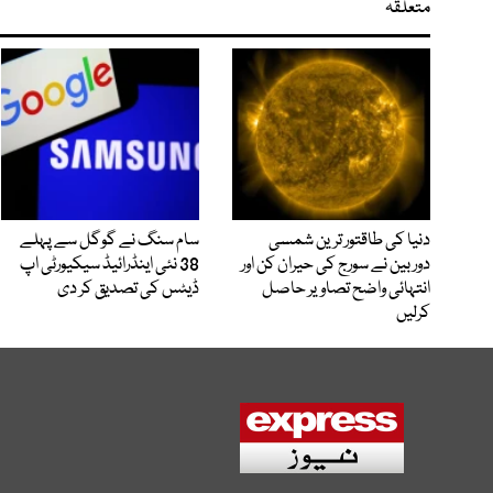
متعلقہ
دنیا کی طاقتور ترین شمسی
سام سنگ نے گوگل سے پہلے
دوربین نے سورج کی حیران کن اور
38 نئی اینڈرائیڈ سیکیورٹی اپ
انتہائی واضح تصاویر حاصل
ڈیٹس کی تصدیق کر دی
کرلیں