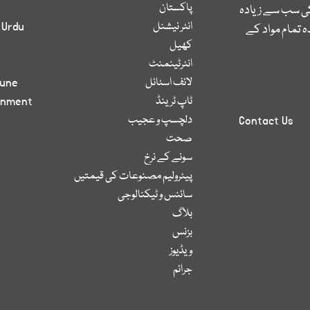
پاکستان
کی سب سے زیادہ
انٹر نیشنل
 Urdu
 تمام مواد کے
کھیل
انٹرٹینمنٹ
لائف اسٹائل
bune
ٹاپ ٹرینڈ
inment
دلچسپ و عجیب
Contact Us
صحت
سونے کے نرخ
پیٹرولیم مصنوعات کی قیمتیں
سائنس و ٹیکنالوجی
بلاگ
بزنس
ویڈیوز
جرائم