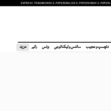
EXPRESS TRIBUNE
URDU E-PAPER
ENGLISH E-PAPER
SINDHI E-PAPER
L
دلچسپ و عجیب
سائنس و ٹیکنالوجی
بزنس
رائے
مزید