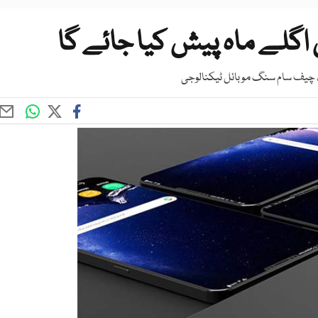
گلے ماہ پیش کیا جائے گا
ا، چیف سام سنگ موبائل ٹیکنالوجی