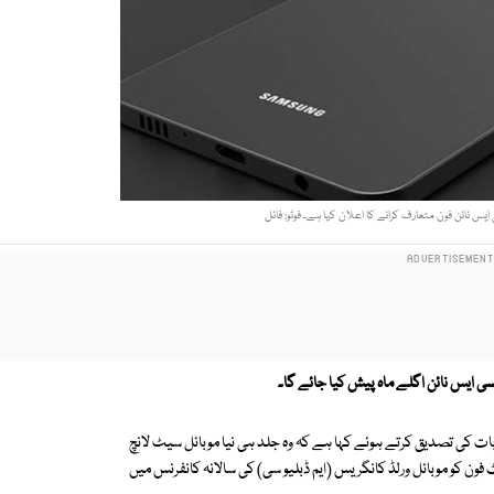
س نائن فون متعارف کرانے کا اعلان کیا ہے۔ فوٹو: فائل
ایس نائن اگلے ماہ پیش کیا جائے گا۔
 کی تصدیق کرتے ہوئے کہا ہے کہ وہ جلد ہی نیا موبائل سیٹ لانچ
ون کو موبائل ورلڈ کانگریس (ایم ڈبلیو سی) کی سالانہ کانفرنس میں