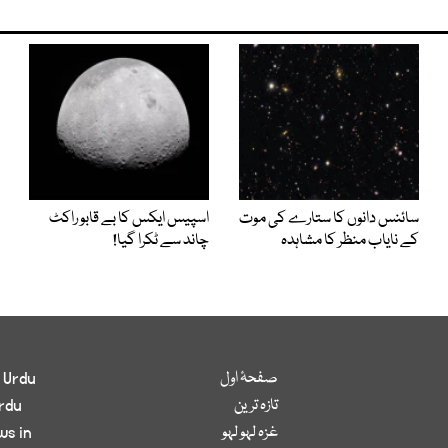
سائنس دانوں کا ستارے کی موت
اسپیس ایکس کا بے قابو راکٹ
کے نایاب منظر کا مشاہدہ
چاند سے ٹکرا گیا!
صفحۂ اول
 Urdu
تازہ ترین
rdu
غزہ لہو لہو
ws in