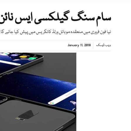
سام سنگ گیلکسی ایس نائن ا
نیا فون فروری میں منعقدہ موبائل ورلڈ کانگریس میں پیش کیا جائے گ
ویب ڈیسک
January 11, 2018