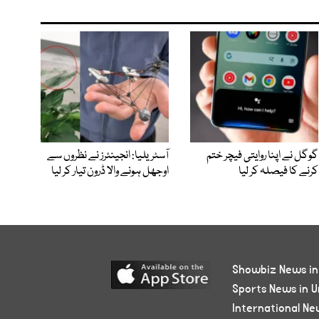
گوگل نے اپنا روایتی فیچر ختم
آسٹریلیا: انجینئرز نے نظروں سے
کرنے کا فیصلہ کر لیا
اوجھل ہونے والا ڈرون تیار کر لیا
Showbiz News in
Sports News in U
International Ne