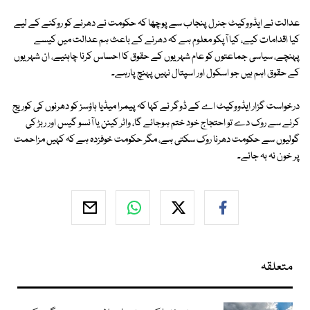
عدالت نے ایڈووکیٹ جنرل پنجاب سے پوچھا کہ حکومت نے دھرنے کو روکنے کے لیے
کیا اقدامات کیے، کیا آپکو معلوم ہے کہ دھرنے کے باعث ہم عدالت میں کیسے
پہنچے، سیاسی جماعتوں کو عام شہریوں کے حقوق کا احساس کرنا چاہئیے، ان شہریوں
کے حقوق اہم ہیں جو اسکول اور اسپتال نہیں پہنچ پارہے۔
درخواست گزار ایڈووکیٹ اے کے ڈوگر نے کہا کہ پیمرا میڈیا ہاؤسز کو دھرنوں کی کوریج
کرنے سے روک دے تو احتجاج خود ختم ہوجائے گا، واٹر کینن یا آنسو گیس اور ربڑ کی
گولیوں سے حکومت دھرنا روک سکتی ہے، مگر حکومت خوفزدہ ہے کہ کہیں مزاحمت
پر خون نہ بہ جائے۔
متعلقہ