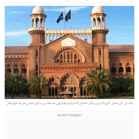
ایک دن کے دھرنے کا پروگرام ہے لیکن احتجاج کا دورانیہ بڑھایا بھی جاسکتا ہے، وکیل عوامی تحریک فوٹو: فائل