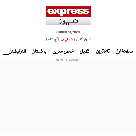
AUGUST 10, 2026
اشتہار لگائیں |
لائیو ٹی وی
| آج کا اخبار
صفحۂ اول
تازہ ترین
کھیل
خاص خبریں
پاکستان
انٹر نیشنل
ٹا