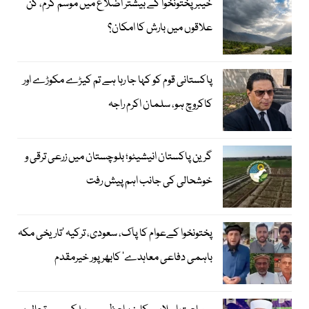
خیبر پختونخوا کے بیشتر اضلاع میں موسم گرم، کن
علاقوں میں بارش کا امکان؟
پاکستانی قوم کو کہا جا رہا ہے تم کیڑے مکوڑے اور
کاکروچ ہو، سلمان اکرم راجہ
گرین پاکستان انیشیٹو؛ بلوچستان میں زرعی ترقی و
خوشحالی کی جانب اہم پیش رفت
پختونخوا کےعوام کا پاک، سعودی، ترکیہ ’تاریخی مکہ
باہمی دفاعی معاہدے‘ کابھرپور خیرمقدم