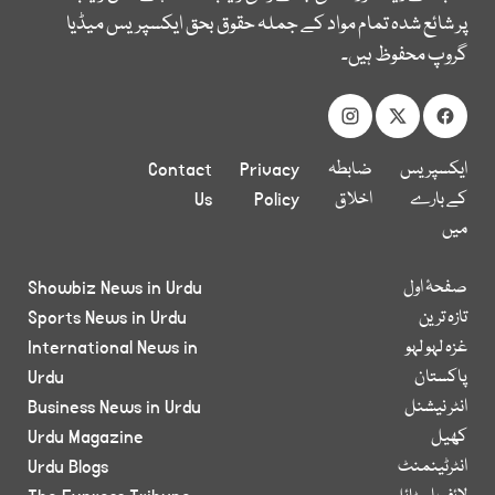
پر شائع شدہ تمام مواد کے جملہ حقوق بحق ایکسپریس میڈیا
گروپ محفوظ ہیں۔
ایکسپریس
ضابطہ
Privacy
Contact
کے بارے
اخلاق
Policy
Us
میں
صفحۂ اول
Showbiz News in Urdu
تازہ ترین
Sports News in Urdu
غزہ لہو لہو
International News in
پاکستان
Urdu
انٹر نیشنل
Business News in Urdu
کھیل
Urdu Magazine
انٹرٹینمنٹ
Urdu Blogs