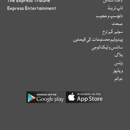
لائف اسٹائل
The Express Tribune
ٹاپ ٹرینڈ
Express Entertainment
دلچسپ و عجیب
صحت
سونے کے نرخ
پیٹرولیم مصنوعات کی قیمتیں
سائنس و ٹیکنالوجی
بلاگ
بزنس
ویڈیوز
جرائم