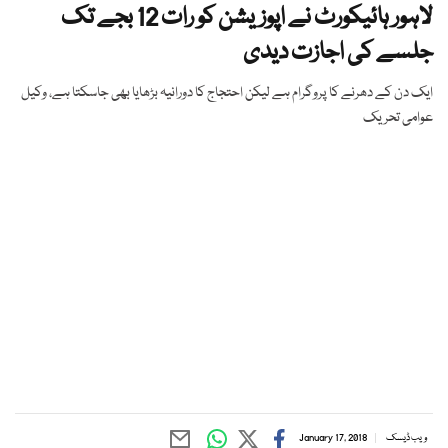
لاہور ہائیکورٹ نے اپوزیشن کو رات 12 بجے تک
جلسے کی اجازت دیدی
ایک دن کے دھرنے کا پروگرام ہے لیکن احتجاج کا دورانیہ بڑھایا بھی جاسکتا ہے، وکیل
عوامی تحریک
ویب ڈیسک
January 17, 2018