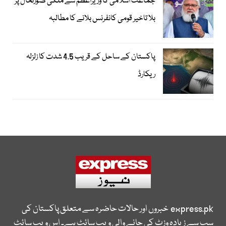
جماعت اسلامی کا وزیراعظم سے ملکی صورتحال پر
بلا تاخیر قومی کانفرنس بلانے کا مطالبہ
پاکستان کے ساحل کے قریب 4.5 شدت کا زلزلہ
ریکارڈ
express.pk
خبروں اور حالات حاضرہ سے متعلق پاکستان کی
سب سے زیادہ وزٹ کی جانے والی ویب سائٹ ہے۔ اس ویب سائٹ