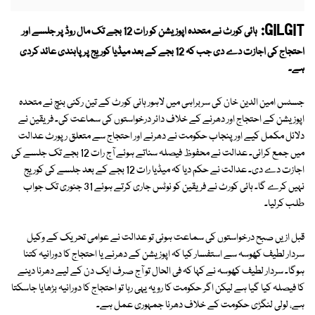
GILGIT:
ہائی کورٹ نے متحدہ اپوزیشن کو رات 12 بجے تک مال روڈ پر جلسے اور
احتجاج کی اجازت دے دی جب کہ 12 بجے کے بعد میڈیا کوریج پر پابندی عائد کردی
ہے۔
جسٹس امین الدین خان کی سربراہی میں لاہور ہائی کورٹ کے تین رکنی بنچ نے متحدہ
اپوزیشن کے احتجاج اور دھرنے کے خلاف دائر درخواستوں کی سماعت کی۔ فریقین نے
دلائل مکمل کیے اور پنجاب حکومت نے دھرنے اور احتجاج سے متعلق رپورٹ عدالت
میں جمع کرائی۔ عدالت نے محفوظ فیصلہ سناتے ہوئے آج رات 12 بجے تک جلسے کی
اجازت دے دی۔ عدالت نے حکم دیا کہ میڈیا رات 12 بجے کے بعد جلسے کی کوریج
نہیں کرے گا۔ ہائی کورٹ نے فریقین کو نوٹس جاری کرتے ہوئے 31 جنوری تک جواب
طلب کرلیا۔
قبل ازیں صبح درخواستوں کی سماعت ہوئی تو عدالت نے عوامی تحریک کے وکیل
سردار لطیف کھوسہ سے استفسار کیا کہ اپوزیشن کے دھرنے یا احتجاج کا دورانیہ کتنا
ہوگا۔ سردار لطیف کھوسہ نے کہا کہ فی الحال تو آج صرف ایک دن کے لیے دھرنا دینے
کا فیصلہ کیا گیا ہے لیکن اگر حکومت کا رویہ یہی رہا تو احتجاج کا دورانیہ بڑھایا جاسکتا
ہے، لولی لنگڑی حکومت کے خلاف دھرنا جمہوری عمل ہے۔