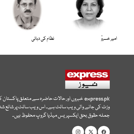
امیر خسروؒ
نظام کی دہائی
express.pk
خبروں اور حالات حاضرہ سے متعلق پاکستان 
وزٹ کی جانے والی ویب سائٹ ہے۔ اس ویب سائٹ پر شائع شدہ
جملہ حقوق بحق ایکسپریس میڈیا گروپ محفوظ ہیں۔