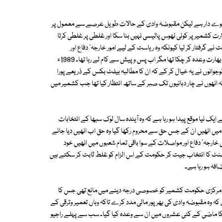
عوے دار ہے لیکن مقبوضہ وادی کے حالات طویل عرصے سے معمول پر
ت کشمیر پر کوئی ٹھوس پالیسی نہیں بنا سکا اور غلطی پر غلطی کرتا
19ء کو شیخ عبداللہ کو نہرو حکومت نے گرفتار کر لیا کیونکہ وہ ریاست کے لیے امور خارجہ' دفاع اور
مواصلات کے علاوہ باقی شعبوں میں مکمل خود مختار مانگ رہے تھے جس کا بھارت وعدہ کر چکا تھا مگر اب پس و پیش سے کام لے رہا تھا۔ 1989ء
نوجوانوں نے یہ خیال کر کے کہ ان کا مطالبہ بیلٹ بکس کے ذریعے پورا
کہ انھوں نے چار دہائیوں تک صبر کے ساتھ انتظار کیا تھا جب کشمیر میں
ایک نیا موقع پیدا ہو رہا ہے کہ وہ آیندہ سال لوک سبھا کے انتخابات
 حصہ لیں۔ اس صورت میں وہ اسمبلی میں جا کر کہہ سکتے ہیں کہ 1952ء میں انھیں ان کے جس حق سے محروم رکھا گیا وہ حق اب انھیں دیا جائے
رجہ' دفاع اور مواصلات کے سوا باقی تمام شعبوں میں انھیں خود
رلیمنٹ کا انتخاب جیت کر حکومت کے اس الزام کو غلط ثابت کر سکتے ہیں
افہ ہو رہا ہے۔
ے مرکزی حکومت کشمیر کو خصوصی درجہ دینے میں مانع تھی جس کا
کہ وہ مقبوضہ وادی کی بھرپور مالی مدد کرے تاکہ وہاں تعمیر وترقی کے
ن کا ماضی کے کئی عشروں میں ان سے وعدہ کیا گیا۔ سب سے پہلے راجیو