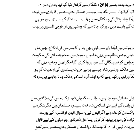
اس کے ساتھ ہی ہماری سیکیورٹی کی کمزوری بھی عیاں ہوتی ہے جب 22سالہ نوید جٹ جسے 2014ء کلگام سے گرفتار کیا گیا تھا وہ دن دہاڑے
ر لایا گیا تھا۔ ایسے لگتا ہے جیسے عسکریت پسندوں کا وادی میں نیٹ
ہٰذا وہ اسپتال کی پارکنگ میں پہلے سے انتظار کر رہے تھے اور جونہی
جٹ کے بارے میں باور کیا جاتا ہے کہ وہ شہریوں اور فوجی افسروں پر بہت
وتے ہیں لہٰذا باہر سے کوئی بھی وہاں آتا ہے اس کی اطلاع انھیں مل
ی جنس نظام میں بھی خامیاں موجود ہیں۔ محبوبہ مفتی کی حکومت
جوانوں کو خیرسگالی کے طور پر رہا کر دیا گیا مگر اصل وجہ یہ تھی کہ
یسین ملک اور شبیر شاہ جیسے پرانے حریت پسندوں کی اہمیت کم ہو
راز نہیں رکھ رہے کہ وہ ایک آزاد اسلامی ملک بنانا چاہتے ہیں۔ وہ نہ
ی متبادل موجود نہیں سوائے سیکیورٹی فورسز کے جس کی ہلاکتوں میں
ن نسل وادی کے لیے نئی اسلامی شناخت ہے۔ وہ مسلمان ہیں مگر شکر ہے
پاکستان کو علم ہے اگر انھوں نے یہ سوال اٹھایا تو تقسیم کے پورے
ذاکرات کی میز پر بیٹھ کر کوئی ایسا حل ڈھونڈیں جو دونوں کے لیے قابل
ان سے بات نہیں کرے گا جب تک پاکستان عسکریت پسندوں سے تعلق