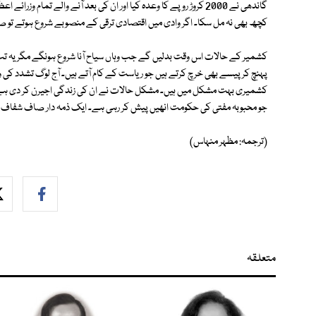
گاندھی نے 2000 کروڑ روپے کا وعدہ کیا اور ان کی بعد آنے والے تمام
کچھ بھی نہ مل سکا۔ اگر وادی میں اقتصادی ترقی کے منصوبے شروع ہوتے تو ص
کشمیر کے حالات اس وقت بدلیں گے جب وہاں سیاح آنا شروع ہونگے مگر یہ تب 
پہنچ کر پیسے بھی خرچ کرتے ہیں جو ریاست کے کام آتے ہیں۔ آج لوگ تشدد کی 
کشمیری بہت مشکل میں ہیں۔ مشکل حالات نے ان کی زندگی اجیرن کر دی ہے۔ 
جو محبوبہ مفتی کی حکومت انھیں پیش کر رہی ہے۔ ایک ذمہ دار صاف شفاف 
(ترجمہ: مظہر منہاس)
متعلقہ