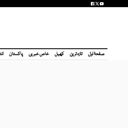
صفحۂ اول
تازہ ترین
کھیل
خاص خبریں
پاکستان
انٹ