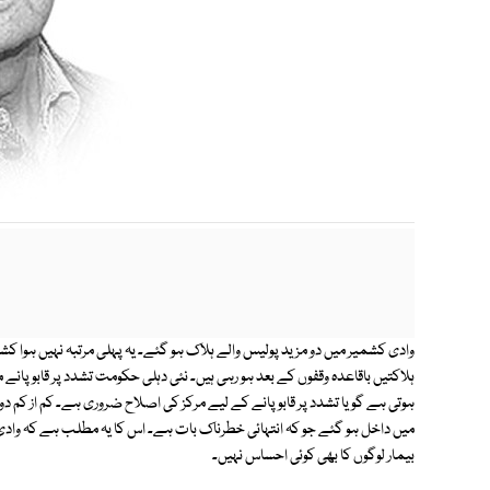
وادی کشمیر میں دو مزید پولیس والے ہلاک ہو گئے۔ یہ پہلی مرتبہ نہیں ہوا کش
ہلاکتیں باقاعدہ وقفوں کے بعد ہو رہی ہیں۔ نئی دہلی حکومت تشدد پر قابو پان
ہوتی ہے گویا تشدد پر قابو پانے کے لیے مرکز کی اصلاح ضروری ہے۔ کم از کم 
میں داخل ہو گئے جو کہ انتہائی خطرناک بات ہے۔ اس کا یہ مطلب ہے کہ وادی 
بیمار لوگوں کا بھی کوئی احساس نہیں۔