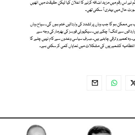
 وزرائے اعظم نے اس رقم میں مزید اضافہ کرنے کا اعلان کیا لیکن حقیقت میں انھیں
ورت حال میں بہتری آ سکتی تھی۔
ہی ممکن ہو گا جب وہاں پر تشدد کی وارداتیں ختم ہوں گی۔ سیاح وہاں
وارداتوں سے تنگ آ چکے ہیں۔ سیکیورٹی فورسز کی بھرمار کی وجہ سے
وہ تعمیر و ترقی چاہتے ہیں۔ صرف سیاسی وعدوں سے کام نہیں چلے گا
انتظامیہ کشمیریوں کی مشکلات میں نمایاں کمی کر سکتی ہے۔