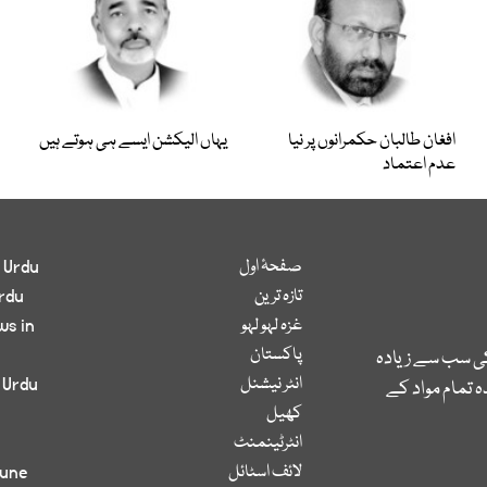
افغان طالبان حکمرانوں پر نیا
یہاں الیکشن ایسے ہی ہوتے ہیں
عدم اعتماد
صفحۂ اول
 Urdu
تازہ ترین
rdu
غزہ لہو لہو
ws in
پاکستان
کی سب سے زیادہ
انٹر نیشنل
 Urdu
 تمام مواد کے
کھیل
انٹرٹینمنٹ
لائف اسٹائل
bune