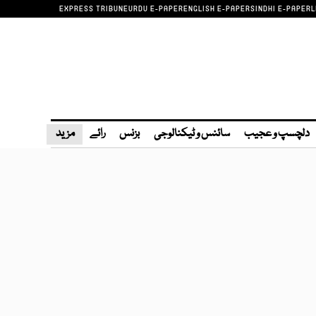
EXPRESS TRIBUNE
URDU E-PAPER
ENGLISH E-PAPER
SINDHI E-PAPER
L
دلچسپ و عجیب
سائنس و ٹیکنالوجی
بزنس
رائے
مزید