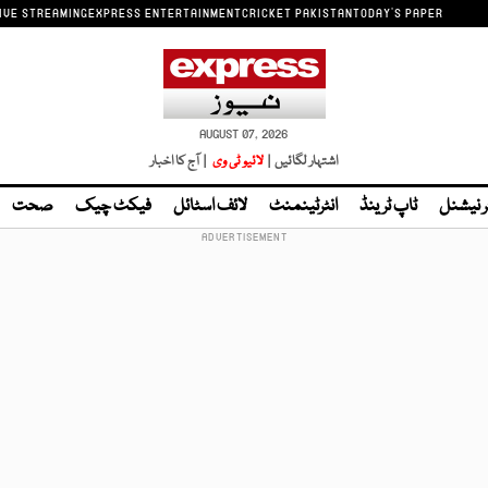
IVE STREAMING
EXPRESS ENTERTAINMENT
CRICKET PAKISTAN
TODAY'S PAPER
AUGUST 07, 2026
اشتہار لگائیں |
لائیو ٹی وی
| آج کا اخبار
ر نیشنل
ٹاپ ٹرینڈ
انٹرٹینمنٹ
لائف اسٹائل
فیکٹ چیک
صحت