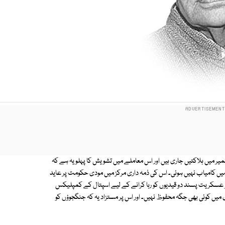
میر میں ہلاکتیں جاری ہیں اور اس معاملے میں تشویش کا پہلو یہ ہے کہ
ے میں کامیاب نہیں ہوئی۔ اس کی ذمہ داری مرکز میں مودی حکومت پر عاید
دو عسکریت پسند دو قیدیوں کو رہا کرانے کے لیے اسپتال کے کمپلیکس
میں کوئی بھی جگہ محفوظ نہیں۔ اور اس پر مستزاد یہ کہ جنگجوؤں کو