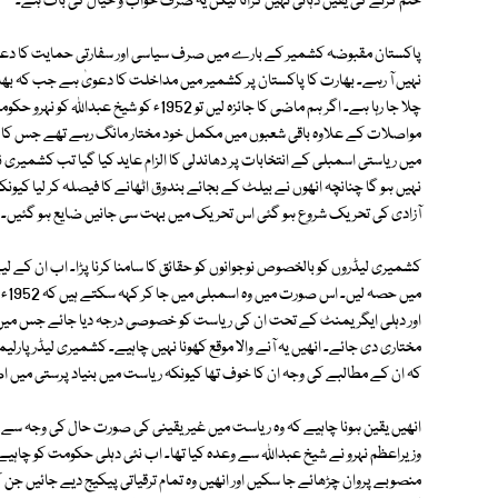
ختم کرنے کی یقین دہانی نہیں کراتا لیکن یہ صرف خواب و خیال کی بات ہے۔
پاکستان مقبوضہ کشمیر کے بارے میں صرف سیاسی اور سفارتی حمایت کا د
نہیں آ رہے۔ بھارت کا پاکستان پر کشمیر میں مداخلت کا دعویٰ ہے جب کہ بھار
چلا جا رہا ہے۔ اگر ہم ماضی کا جائزہ لیں تو 52
میں ریاستی اسمبلی کے انتخابات پر دھاندلی کا الزام عاید کیا گیا تب کشمیری 
نہیں ہو گا چنانچہ انھوں نے بیلٹ کے بجائے بندوق اٹھانے کا فیصلہ کر لیا کیون
آزادی کی تحریک شروع ہو گئی اس تحریک میں بہت سی جانیں ضایع ہو گئیں۔
کشمیری لیڈروں کو بالخصوص نوجوانوں کو حقائق کا سامنا کرنا پڑا۔ اب ان کے لیے 
میں
اور دہلی ایگریمنٹ کے تحت ان کی ریاست کو خصوصی درجہ دیا جائے جس میں خا
مختاری دی جائے۔ انھیں یہ آنے والا موقع کھونا نہیں چاہیے۔ کشمیری لیڈر پا
کہ ان کے مطالبے کی وجہ ان کا خوف تھا کیونکہ ریاست میں بنیاد پرستی میں اض
انھیں یقین ہونا چاہیے کہ وہ ریاست میں غیریقینی کی صورت حال کی وجہ س
وزیراعظم نہرو نے شیخ عبداللہ سے وعدہ کیا تھا۔ اب نئی دہلی حکومت کو چاہیے 
منصوبے پروان چڑھائے جا سکیں اور انھیں وہ تمام ترقیاتی پیکیج دیے جائیں ج