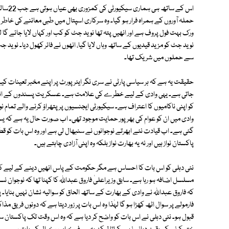
حملہ آوروں کے ہمراہ فرار ہو گیا۔ وہ سرکاری اسپتال میں طبی معائنے کی خاط
ورک بہت فول پروف ہے اور انھیں پتہ تھا نوید جٹ کو کب اور کہاں لایا جائے گا ل
نوید جٹ کو مزید قیدیوں کے ساتھ وہاں لایا گیا، انھوں نے فائر کھول دیا۔ نوید 
سے حملوں میں شریک تھا۔
حقیقت یہ ہے کہ ہر سیاسی پارٹی نے سری نگر ایئرپورٹ پر اپنے مخبر تعینات کیے ہ
جاتی ہے۔ یہی وادی کے لیے خطرے کی علامت ہے۔ عسکریت پسندوں کے انٹیل
کو اپنی ناکامیوں کا اعتراف ہے۔ سیکیورٹی ایجنسیوں پر پتھراؤ کرنے والے تمام نو
وادی میں ان کو عوام کی بھرپور حمایت موجود تھی۔ اب صورت حال یہ ہے کہ 
گئی ہے۔ اب قیادت نئے ابھرتے نوجوانوں نے سنبھال لی ہے اور وہ اس بات کو قطعاً 
پاکستان نواز ہیں اور نہ یہ بھارت نواز بلکہ وہ اپنی آزادی چاہتے ہیں۔
نئی دہلی کو اس بات کا احساس ہے مگر حکومت کے پاس انھیں دینے کے لیے کوئ
مسلسل اضافہ ہو رہا ہے۔ سابق وزیراعلیٰ فاروق عبداللہ کا کہنا تھا کہ نوجوا
کہ فاروق عبداللہ نے وادی کے بھارت کے ساتھ الحاق کو سوالیہ نشان نہیں بنایا۔ 
فارمولے پر سوال اٹھ کھڑا ہو گا لہٰذا وہ اس بات پر زور دیتا ہے کہ دونوں فریق م
قبول ہو۔ نئی دہلی نے اس بات کو واضح کر دیا ہے کہ وہ اس وقت تک پاکست