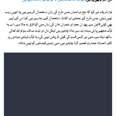
نواز شریف نے کہا کہ جج صاحبان جس طرح کی زبان استعمال کررہے ہیں وہ انہیں زیب
نہیں دیتی، جس طرح کے جملے اور الفاظ استعمال کیے جارہے ہیں کیا اس کے لیے
بھی کوئی قانون ہے، پھر ان ججز اور عمران خان کی زبان میں کیا فرق رہ جاتا ہے۔ اب یہ
لوگ مجھے پارٹی صدارت سے ہٹانا چاہتے ہیں لیکن دل اور نیت صاف ہو تو اللہ تعالیٰ
ساتھ دیتا ہے۔ میں نے کسی قسم کی کوئی کرپشن نہیں کی۔ یہ لوگ ٹیڑھی بنیادوں پر
کثیر المنزلہ عمارت تعمیر کرنا چاہتے ہیں، میں ایسے فیصلوں کو نہیں مانتا۔