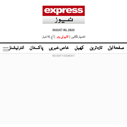
AUGUST 06, 2026
اشتہار لگائیں |
لائیو ٹی وی
| آج کا اخبار
صفحۂ اول
تازہ ترین
کھیل
خاص خبریں
پاکستان
انٹر نیشنل
ٹا