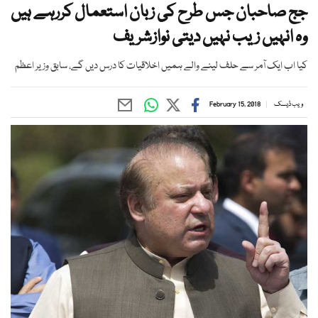
جج صاحبان جس طرح کی زبان استعمال کررہے ہیں
وہ انہیں زیب نہیں دیتی نوازشریف
کیا اب ایک آمر سے حلف لینے والے ہمیں اخلاقیات کا درس دیں گے، سابق وزیر اعظم
ویب ڈیسک
February 15, 2018