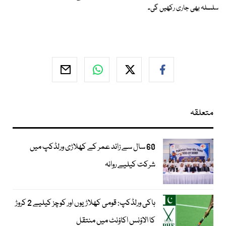
سلسلہ بھی جاری رکھیں گی۔
متعلقہ
60 سال سے زائد عمر کے کھلاڑی ورلڈکپ میں
شرکت کیلیے روانہ
ہاکی ورلڈکپ: قومی کھلاڑیوں اور کوچز کیلیے 2 کروڑ
کا الاؤنس اکاؤنٹ میں منتقل