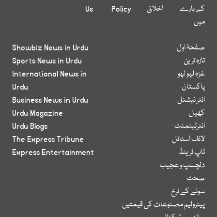
کے بارے
اخلاق
Policy
Us
میں
صفحۂ اول
Showbiz News in Urdu
تازہ ترین
Sports News in Urdu
غزہ لہو لہو
International News in
پاکستان
Urdu
انٹر نیشنل
Business News in Urdu
کھیل
Urdu Magazine
انٹرٹینمنٹ
Urdu Blogs
لائف اسٹائل
The Express Tribune
ٹاپ ٹرینڈ
Express Entertainment
دلچسپ و عجیب
صحت
سونے کے نرخ
پیٹرولیم مصنوعات کی قیمتیں