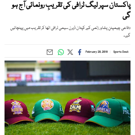
پاکستان سپر لیگ ٹرافی کی تقریبِ رونمائی آج ہو
گی
دفاعی چیمپئن پشاور زلمی کے کپتان ڈیرن سیمی ٹرافی اٹھا کر تقریب میں پہنچائیں
گے۔
February 20, 2018
Sports Desk