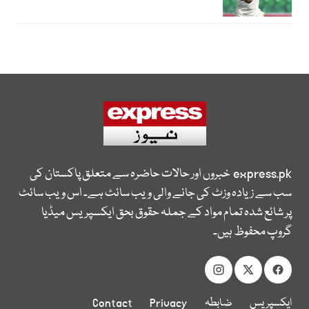
express.pk
خبروں اور حالات حاضرہ سے متعلق پاکستان کی
سب سے زیادہ وزٹ کی جانے والی ویب سائٹ ہے۔ اس ویب سائٹ
پر شائع شدہ تمام مواد کے جملہ حقوق بحق ایکسپریس میڈیا
گروپ محفوظ ہیں۔
ایکسپریس
ضابطہ
Privacy
Contact