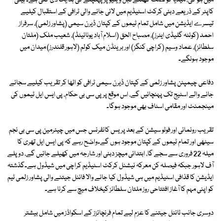
میں ہو گی، میڈیا کو نصف گھنٹے قبل وینیو پر پہنچنے کی ہدایت دی گئی ہے۔ ہیلی
کاپٹر کے ذریعے دبئی کرکٹ اسٹیڈیم میں لائی جانے والی ٹرافی کے استقبال کیلیے
تیسرے ایڈیشن میں شامل تمام ٹیموں کے کپتان ڈیرن سیمی (پشاور زلمی)، سرفراز
احمد (کوئٹہ گلیڈی ایٹرز)، مصباح الحق (اسلام آباد یونائیٹڈ)، شعیب ملک (ملتان
سلطانز)، عماد وسیم (کراچی کنگز) اور برینڈن میک کولم (لاہور قلندرز) میدان میں
موجود ہونگے۔
دفاعی چیمپئن پشاور زلمی کے کپتان ڈیرن سیمی ٹرافی کو اٹھا کر تقریب کیلیے سجائے
جانے والے اسٹیج تک پہنچائیں گے، اس موقع پر پی سی بی حکام، پی ایس ایل ٹیموں کی
مینجمنٹ اور مقامی اسٹاف بھی موجود ہوگا۔
تقریب رونمائی اور فوٹو سیشن کے بعد پریس کانفرنس جس میں چیئرمین پی سی بی نجم
سیٹھی اور تمام ٹیموں کے کپتان موجود ہوں گے۔واضح رہے کہ پی ایس ایل تھری کا
میلہ 22 فروری سے سجے گا، ابتدائی میچز دبئی اور شارجہ میں کھیلے جائیں گے، دو پلے
آف لاہور جبکہ فیصلہ کن معرکہ نیشنل کرکٹ اسٹیڈیم کراچی میں شیڈول ہے۔گذشتہ
ایڈیشن کا قذافی اسٹیڈیم میں ہی شیڈول کیا جانے والا فائنل جیتنے والی پشاور زلمی ٹیم
کو اپنی مہم کا آغاز افتتاحی روز ملتان سلطانز کیخلاف میچ سے کرنا ہے۔
دوسری جانب ٹائٹل جیتنے کا عزم لیے تمام فرنچائزز کے اسکواڈز میں شامل بیشتر