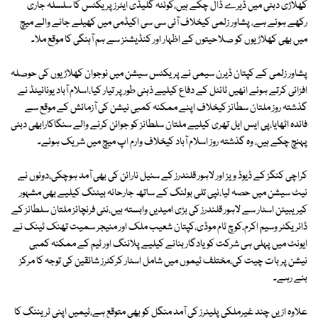
کھلاڑی دبئی میں ڈیرے ڈال چکے ہیں،کوئٹہ گلیڈی ایٹرز پریکٹس کا سلسلہ جاری
رکھے ہوئے ہے، پشاور زلمی کیخلاف آئی سی سی اکیڈمی میں کھیلے جانے والے میچ
میں بھی کھلاڑیوں کو صلاحیتوں کے اظہار اور کنڈیشنز سے ہم آہنگی کا موقع ملا۔
پشاور زلمی کے کپتان ڈیرن سیمی نے پریکٹس سیشن میں نوجوان کھلاڑیوں کی حوصلہ
افزائی کرتے ہوئے انھیں ٹائٹل کے دفاع کیلیے ذہنی طور پر تیار کیا،اسلام آباد یونائیٹڈ نے
گذشتہ روز ملتان سطانز کیخلاف اپنے ممکنہ کمبی نیشن کی آزمائش کے موقع سے
فائدہ اٹھایا،پی ایس ایل تھری کیلیے ملتان سلطانز کو جوائن کرنے والے سنگاکارابھی دبئی
پہنچ چکے ہیں، وہ گذشتہ روز اسلام آباد کیخلاف وارم اپ میچ میں شریک ہوئے۔
کراچی کنگز کے ڈیوڈ ویز اور لاہور قلندرز کے سنیل نارائن کی بھی آمد ہوچکی،دونوں نے
نیٹ سیشن میں حصہ لیا،نپی تلی بولنگ کے ساتھ جارحانہ بیٹنگ کیلیے بھی مشہور
کیریبیئن اسٹار سے لاہور قلندرز کی بڑی امیدیں وابستہ ہیں،نئی فرنچائز ملتان سلطانز کے
ڈائریکٹر وسیم اکرم،کوچ ٹام موڈی،کپتان شعیب ملک اور منیجر سمیت تھنک ٹینک نے
ایونٹ میں پہلی ہی شرکت کو یادگار بنانے کیلیے پلاننگ اور ٹیم کے ممکنہ کمبی
نیشن پر بات چیت کی،مختلف ٹیموں میں شامل اسٹار کرکٹرز شائقین کی توجہ کا مرکز
بنے رہے۔
علاوہ ازیں چند غیرملکی پلیئرز کی آمد منگل کو بھی متوقع ہے،ٹیمیں اپنی ٹریننگ کا