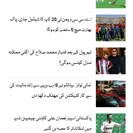
اے سی سی ویمن ٹی 20 کپ کا شیڈول جاری، پاک
بھارت میچ 5 ستمبر کو ہوگا
لیور پول کے بعد فٹبالر محمد صلاح کی اگلی ممکنہ
منزل کونسی ہوگی؟
’مائی ٹوائز‘، رونالڈو نے 8 ارب روپے سے زائد مالیت کی
سپر کار کلیکشن کی جھلک دکھا دی
پاکستانی اسپنر نعمان علی کاؤنٹی چیمپئن شپ
میں لنکاشائر کا حصہ بن گئے