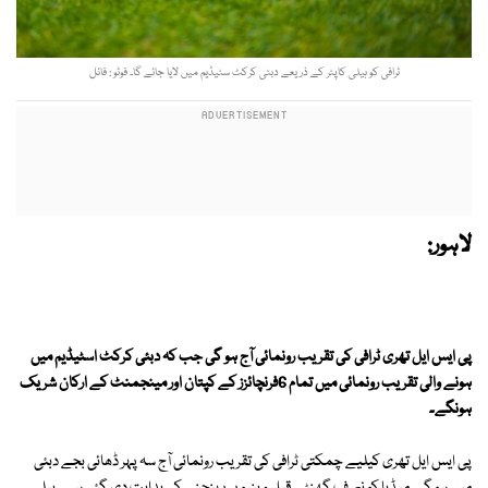
ٹرافی کو ہیلی کاپٹر کے ذریعے دبئی کرکٹ سٹیڈیم میں لایا جائے گا۔ فوٹو : فائل
لاہور:
پی ایس ایل تھری ٹرافی کی تقریب رونمائی آج ہو گی جب کہ دبئی کرکٹ اسٹیڈیم میں
ہونے والی تقریب رونمائی میں تمام 6فرنچائزز کے کپتان اور مینجمنٹ کے ارکان شریک
ہونگے۔
پی ایس ایل تھری کیلیے چمکتی ٹرافی کی تقریب رونمائی آج سہ پہر ڈھائی بجے دبئی