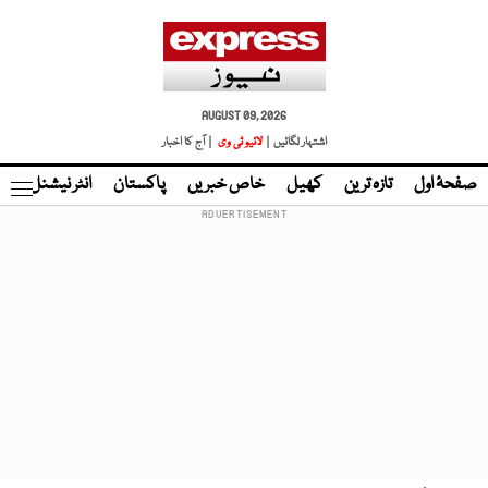
AUGUST 09, 2026
اشتہار لگائیں |
لائیو ٹی وی
| آج کا اخبار
صفحۂ اول
تازہ ترین
کھیل
خاص خبریں
پاکستان
انٹر نیشنل
ٹا