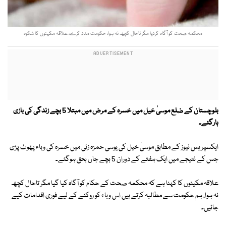
محکمہ صحت کو آگاہ کردیا مگر تاحال کچھ نہ ہوا، حکومت مدد کرے، علاقہ مکینوں کا شکوہ
بلوچستان کے ضلع موسیٰ خیل میں خسرہ کے مرض میں مبتلا 5 بچے زندگی کی بازی
ہارگئے۔
ایکسپریس نیوز کے مطابق موسیٰ خیل کی یوسی حمزہ زئی میں خسرہ کی وباء پھوٹ پڑی
جس کے نتیجے میں ایک ہفتے کے دوران 5 بچے جاں بحق ہوگئے۔
علاقہ مکینوں کا کہنا ہے کہ محکمہ صحت کے حکام کو آگاہ کیا گیا مگر تاحال کچھ
نہ ہوا، ہم حکومت سے مطالبہ کرتے ہیں اس وباء کو روکنے کے لیے فوری اقدامات کیے
جائیں۔