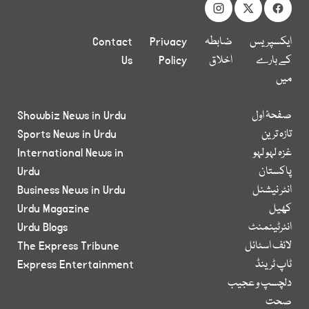
ایکسپریس
ضابطہ
Privacy
Contact
کے بارے
اخلاق
Policy
Us
میں
صفحۂ اول
Showbiz News in Urdu
تازہ ترین
Sports News in Urdu
غزہ لہو لہو
International News in
پاکستان
Urdu
انٹر نیشنل
Business News in Urdu
کھیل
Urdu Magazine
انٹرٹینمنٹ
Urdu Blogs
لائف اسٹائل
The Express Tribune
ٹاپ ٹرینڈ
Express Entertainment
دلچسپ و عجیب
صحت