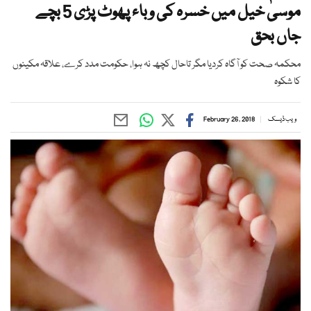
موسیٰ خیل میں خسرہ کی وباء پھوٹ پڑی 5 بچے
جاں بحق
محکمہ صحت کو آگاہ کردیا مگر تاحال کچھ نہ ہوا، حکومت مدد کرے، علاقہ مکینوں
کا شکوہ
ویب ڈیسک
February 26, 2018