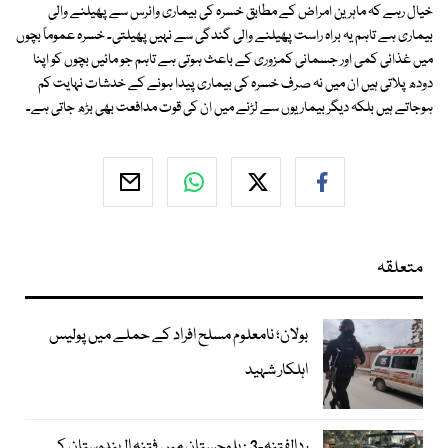
خیال رہے کہ ماہرین امراض کے مطابق خسرہ کی بیماری وائرس سے پھیلنے والی
بیماری ہے تاہم یہ براہ راست پھیلنے والی گندگی سے نہیں پھیلتی۔ خسرہ عموماً بچوں
میں غذائی کمی اور جسمانی کمزوری کے باعث ہوتی ہے تاہم جو مائیں بچوں کو اپنا
دودھ پلاتی ہیں ان میں نہ صرف خسرہ کی بیماری پیدا ہونے کے خدشات نہایت کم
ہوجاتے ہیں بلکہ دیگر بیماریوں سے لڑنے میں ان کی قوت مدافعت بھی بڑھ جاتی ہے۔
متعلقہ
بولان؛ نامعلوم مسلح افراد کے حملے میں پولیس
اہلکار شہید
ردالفتنہ-3 : بلوچستان میں فتنہ الہندوستان کے