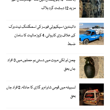
مزید 12 دہشت گرد ہلاک
دالبندین؛ سیکیورٹی فورسز کی اسمگلنگ نیٹ ورک
کے خلاف بڑی کارروائی، 4 کروڑ مالیت کا سامان
ضبط
چمن اور لکی مروت میں دستی بم حملوں میں 3 افراد
جاں بحق
لسبیلہ میں قومی شاہراہ پر گاڑی کا حادثہ، 2افراد جاں
بحق