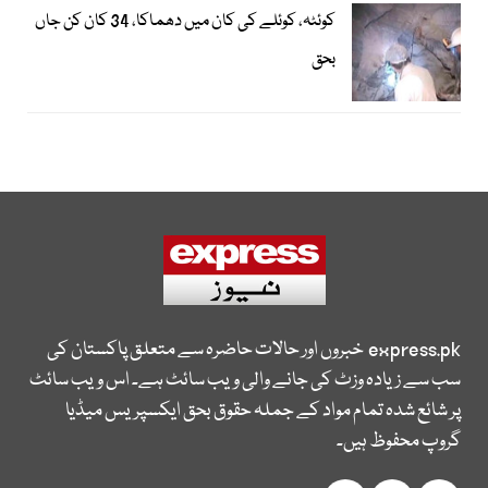
کوئٹہ، کوئلے کی کان میں دھماکا، 34 کان کن جاں
بحق
express.pk
خبروں اور حالات حاضرہ سے متعلق پاکستان کی
سب سے زیادہ وزٹ کی جانے والی ویب سائٹ ہے۔ اس ویب سائٹ
پر شائع شدہ تمام مواد کے جملہ حقوق بحق ایکسپریس میڈیا
گروپ محفوظ ہیں۔