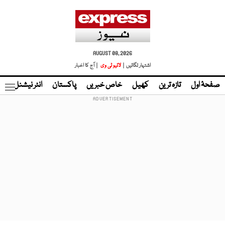
AUGUST 08, 2026
اشتہار لگائیں |
لائیو ٹی وی
| آج کا اخبار
صفحۂ اول
تازہ ترین
کھیل
خاص خبریں
پاکستان
انٹر نیشنل
ٹا