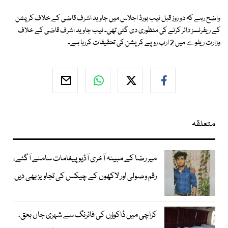
واضح رہے کہ دو روز قبل نیب بورڈ اجلاس میں جاوید اشرف قاضی کے خلاف کرپشن
کے ریفرنسز دائر کرنے کی منظوری دی گئی تھی۔ نیب جاوید اشرف قاضی کے خلاف
وزارت ریلوے میں 2 ارب روپے کرپشن کی تحقیقات کررہا ہے۔
متعلقہ
میر رضا کے مبینہ آخری آڈیو پیغامات سامنے آگئے،
رقم وصولی اور لاکھوں کے چیکس کی تجاویز بھی دیں
کراچی میں ڈاکوؤں کی فائرنگ سے شہری جاں بحق،