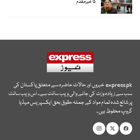
کا خیرمقدم
express.pk
خبروں اور حالات حاضرہ سے متعلق پاکستان کی
سب سے زیادہ وزٹ کی جانے والی ویب سائٹ ہے۔ اس ویب سائٹ
پر شائع شدہ تمام مواد کے جملہ حقوق بحق ایکسپریس میڈیا
گروپ محفوظ ہیں۔