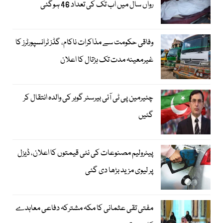
رواں سال میں اب تک کی تعداد 46 ہوگئی
وفاقی حکومت سے مذاکرات ناکام، گڈز ٹرانسپورٹرز کا
غیرمعینہ مدت تک ہڑتال کا اعلان
چئیرمین پی ٹی آئی بیرسٹر گوہر کی والدہ انتقال کر
گئیں
پیٹرولیم مصنوعات کی نئی قیمتوں کا اعلان، ڈیزل
پر لیوی مزید بڑھا دی گئی
مفتی تقی عثمانی کا مکہ مشترکہ دفاعی معاہدے