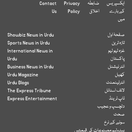
ایکسپریس
ضابطہ
Privacy
Contact
کے بارے
اخلاق
Policy
Us
میں
صفحۂ اول
Showbiz News in Urdu
تازہ ترین
Sports News in Urdu
غزہ لہو لہو
International News in
پاکستان
Urdu
انٹر نیشنل
Business News in Urdu
کھیل
Urdu Magazine
انٹرٹینمنٹ
Urdu Blogs
لائف اسٹائل
The Express Tribune
ٹاپ ٹرینڈ
Express Entertainment
دلچسپ و عجیب
صحت
سونے کے نرخ
پیٹرولیم مصنوعات کی قیمتیں