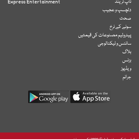
ٹاپ ٹرینڈ
Express Entertainment
دلچسپ و عجیب
صحت
سونے کے نرخ
پیٹرولیم مصنوعات کی قیمتیں
سائنس و ٹیکنالوجی
بلاگ
بزنس
ویڈیوز
جرائم