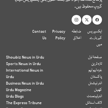
گروپ محفوظ ہیں۔
ایکسپریس
ضابطہ
Privacy
Contact
کے بارے
اخلاق
Policy
Us
میں
صفحۂ اول
Showbiz News in Urdu
تازہ ترین
Sports News in Urdu
غزہ لہو لہو
International News in
پاکستان
Urdu
انٹر نیشنل
Business News in Urdu
کھیل
Urdu Magazine
انٹرٹینمنٹ
Urdu Blogs
لائف اسٹائل
The Express Tribune