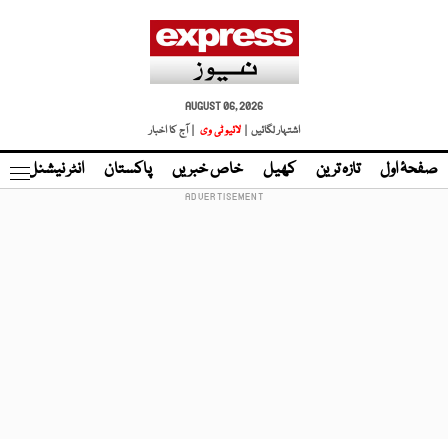
AUGUST 06, 2026
اشتہار لگائیں |
لائیو ٹی وی
| آج کا اخبار
صفحۂ اول
تازہ ترین
کھیل
خاص خبریں
پاکستان
انٹر نیشنل
ٹا