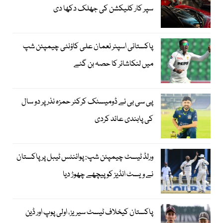
سپر کار کلیکشن کی جھلک دکھا دی
پاکستانی اسپنر نعمان علی کاؤنٹی چیمپئن شپ
میں لنکاشائر کا حصہ بن گئے
پی سی بی نے ڈومیسٹک کرکٹر حمزہ نذر پر دو سال
کی پابندی عائد کردی
ورلڈ ٹیسٹ چیمپئن شپ: پوائنٹس ٹیبل پر پاکستان
نے ویسٹ انڈیز کو پیچھے چھوڑ دیا
پاکستان کیخلاف ٹیسٹ سیریز، اولی پوپ اور ڈین