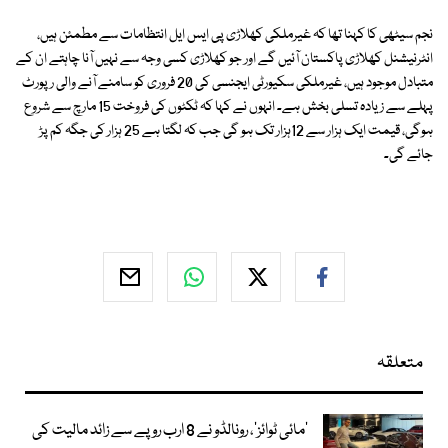
نجم سیٹھی کا کہنا تھا کہ غیرملکی کھلاڑی پی ایس ایل انتظامات سے مطمئن ہیں،
انٹرنیشنل کھلاڑی پاکستان آئیں گے اور جو کھلاڑی کسی وجہ سے نہیں آنا چاہتے ان کے
متبادل موجود ہیں، غیرملکی سکیورٹی ایجنسی کی 20 فروری کو سامنے آنے والی رپورٹ
پہلے سے زیادہ تسلی بخش ہے۔ انہوں نے کہا کہ ٹکٹوں کی فروخت 15 مارچ سے شروع
ہوگی، قیمت ایک ہزار سے 12ہزار تک ہو گی جب کہ لگتا ہے 25 ہزار کی جگہ کم پڑ
جائے گی۔
متعلقہ
’مائی ٹوائز‘، رونالڈو نے 8 ارب روپے سے زائد مالیت کی