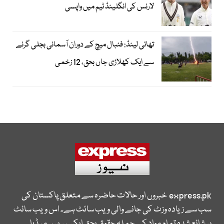
لارنس کی انگلینڈ ٹیم میں واپسی
تھائی لینڈ: فٹبال میچ کے دوران آسمانی بجلی گرنے
سے ایک کھلاڑی جاں بحق، 12 زخمی
express.pk
خبروں اور حالات حاضرہ سے متعلق پاکستان کی
سب سے زیادہ وزٹ کی جانے والی ویب سائٹ ہے۔ اس ویب سائٹ
پر شائع شدہ تمام مواد کے جملہ حقوق بحق ایکسپریس میڈیا