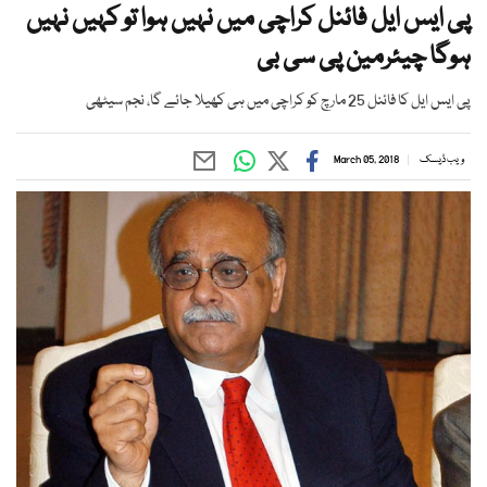
پی ایس ایل فائنل کراچی میں نہیں ہوا تو کہیں نہیں
ہوگا چیئرمین پی سی بی
پی ایس ایل کا فائنل 25 مارچ کو کراچی میں ہی کھیلا جائے گا، نجم سیٹھی
ویب ڈیسک
March 05, 2018