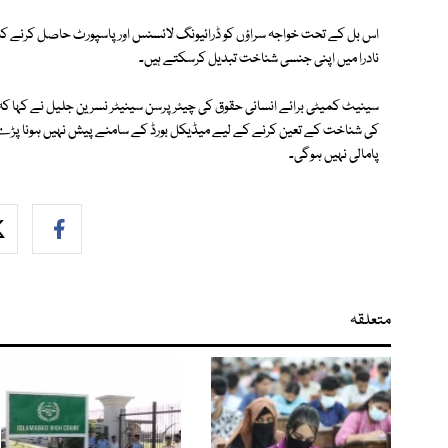
اس بل کے تحت خواجہ سراؤں کو ڈرائیونگ لائسنس اور پاسپورٹ حاصل کرنے کا بھ
نادرا میں اپنی جنسی شناخت تبدیل کرسکتے ہیں۔
سینیٹ کمیٹی برائے انسانی حقوق کی چیئرپرسن سینیٹر نسرین جلیل نے کہا کہ اگ
کی شناخت کے تعین کرنے کے لیے میڈیکل بورڈ کے سامنے پیش نہیں ہونا پڑے
پامالی نہیں ہوگی۔
متعلقہ