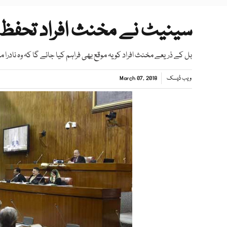
سینیٹ نے مخنث افراد تحفظ حقوق بل 2017 ک
بل کے ذریعے مخنث افراد کو یہ موقع بھی فراہم کیا جائے گا کہ وہ ناد
ویب ڈیسک
March 07, 2018