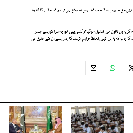
ی حق حاصل ہوگا جب کہ انہیں یہ موقع بھی فراہم کیا جائے گا کہ وہ
ر یہ بل قانون میں تبدیل ہوگیا تو کسی بھی خواجہ سرا کو اپنے جنس
 گا جب کہ یہ بل انہیں تحفظ فراہم کرے گا جس سے ان کے حقوق کی