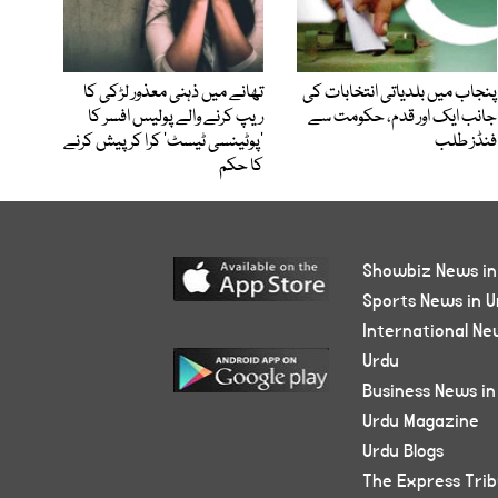
پنجاب میں بلدیاتی انتخابات کی
تھانے میں ذہنی معذور لڑکی کا
جانب ایک اور قدم، حکومت سے
ریپ کرنے والے پولیس افسر کا
فنڈز طلب
’پوٹینسی ٹیسٹ‘ کرا کر پیش کرنے
کا حکم
Showbiz News in
Sports News in U
International Ne
Urdu
Business News in
Urdu Magazine
Urdu Blogs
The Express Tri