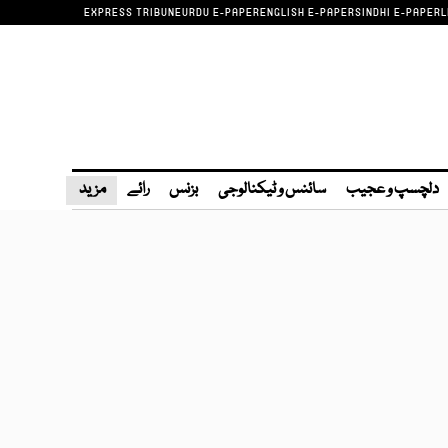
EXPRESS TRIBUNE
URDU E-PAPER
ENGLISH E-PAPER
SINDHI E-PAPER
L
دلچسپ و عجیب
سائنس و ٹیکنالوجی
بزنس
رائے
مزید