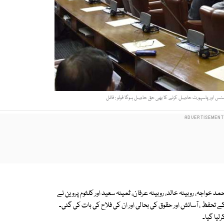
نس اور پاسپورٹ حاصل کرنے کا بھی حق حاصل ہوگا فوٹو : فائل
خواجہ، روبینہ خالد، روبینہ عرفان، ثمینہ سعید اور کلثوم پروین نے
فظ ، آسائش اور حقوق کی بحالی اور ان کی فلاح کی بات کی گئی۔
یا گیا۔