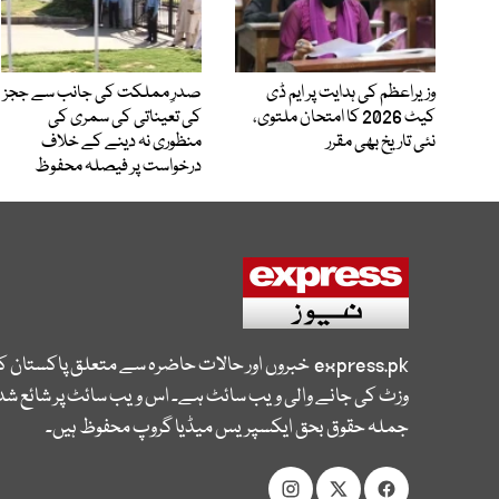
وزیراعظم کی ہدایت پر ایم ڈی
صدرِ مملکت کی جانب سے ججز
کیٹ 2026 کا امتحان ملتوی،
کی تعیناتی کی سمری کی
نئی تاریخ بھی مقرر
منظوری نہ دینے کے خلاف
درخواست پر فیصلہ محفوظ
express.pk
خبروں اور حالات حاضرہ سے متعلق پاکستان 
وزٹ کی جانے والی ویب سائٹ ہے۔ اس ویب سائٹ پر شائع شدہ
جملہ حقوق بحق ایکسپریس میڈیا گروپ محفوظ ہیں۔