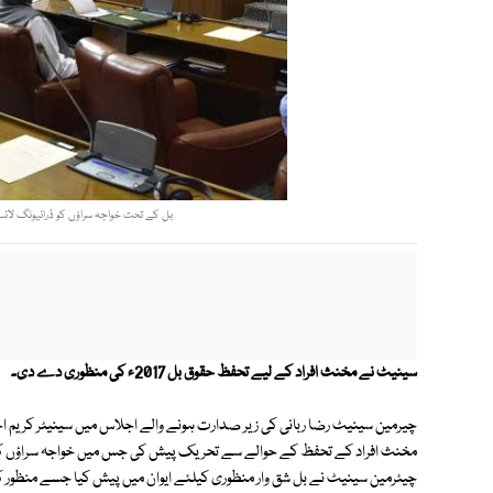
بل کے تحت خواجہ سراؤں کو ڈرائیونگ لائس
سینیٹ نے مخنث افراد کے لیے تحفظ حقوق بل 2017ء کی منظوری دے دی۔
چیرمین سینیٹ رضا ربانی کی زیر صدارت ہونے والے اجلاس میں سینیٹر کریم احمد 
مخنث افراد کے تحفظ کے حوالے سے تحریک پیش کی جس میں خواجہ سراؤں کے تح
چیئرمین سینیٹ نے بل شق وار منظوری کیلئے ایوان میں پیش کیا جسے منظور کرل