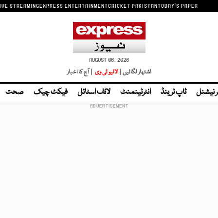
IVE STREAMING
EXPRESS ENTERTAINMENT
CRICKET PAKISTAN
TODAY'S PAPER
AUGUST 06, 2026
اشتہار لگائیں |
لائیو ٹی وی
| آج کا اخبار
ر نیشنل
ٹاپ ٹرینڈ
انٹرٹینمنٹ
لائف اسٹائل
فیکٹ چیک
صحت