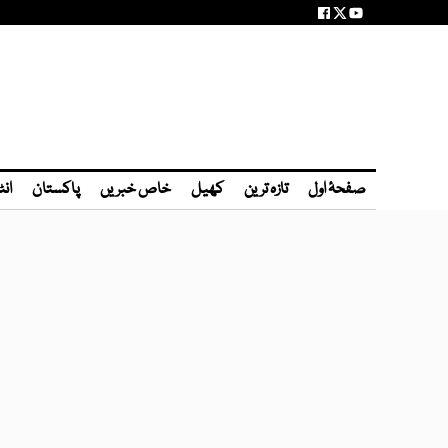
صفحۂ اول
تازہ ترین
کھیل
خاص خبریں
پاکستان
انٹ