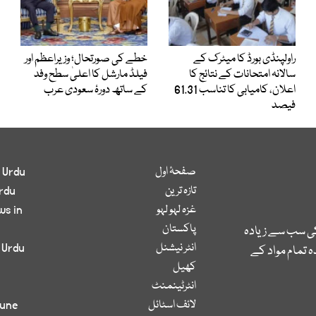
راولپنڈی بورڈ کا میٹرک کے
خطے کی صورتحال؛ وزیراعظم اور
سالانہ امتحانات کے نتائج کا
فیلڈ مارشل کا اعلیٰ سطح وفد
اعلان، کامیابی کا تناسب 61.31
کے ساتھ دورۂ سعودی عرب
فیصد
صفحۂ اول
 Urdu
تازہ ترین
rdu
غزہ لہو لہو
ws in
پاکستان
کی سب سے زیادہ
انٹر نیشنل
 Urdu
 تمام مواد کے
کھیل
انٹرٹینمنٹ
لائف اسٹائل
bune