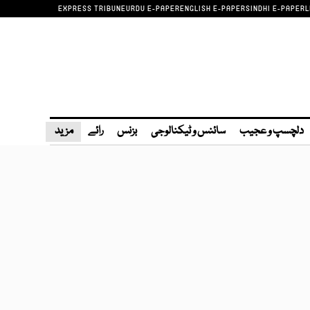
EXPRESS TRIBUNE
URDU E-PAPER
ENGLISH E-PAPER
SINDHI E-PAPER
L
دلچسپ و عجیب
سائنس و ٹیکنالوجی
بزنس
رائے
مزید