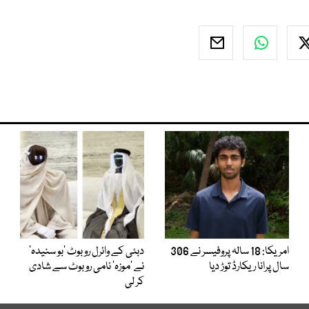
امریکا: 18 سالہ پروفیسر نے 306
دبئی کے وائرل روبوٹ ’بو سنیدہ‘
سال پرانا ریکارڈ توڑ دیا
نے ’موزہ‘ نامی روبوٹ سے شادی
کر لی