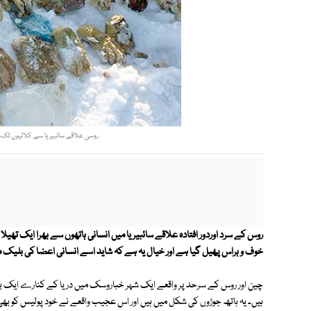
روسی علاقے سائبیریا سے کلائیوں تک کٹ
خوف و ہراس پھیل گیا ہے اور خیال یہ ہے کہ شاید اسے انسانی اعضا کی بلیک م
چین اور روس کے سرحد پر واقعے ایک شہر خباروسک میں دریا کے کنارے ایک 
ہیں۔ یہ ہاتھ جوڑوں کی شکل میں ہیں اور اس عجیب واقعے نے خود پولیس کو بھی