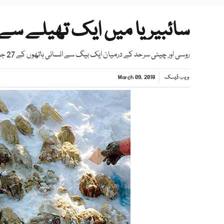
سائبیریا میں ایک تھیلے سے 54 انسانی ہاتھ برآم
روسی اور چینی سرحد کے درمیان ایک بیگ سے انسانی ہاتھوں کے 27 جوڑے برآمد ہونے سے خوف و ہراس پھیل گیا۔
ویب ڈیسک
March 09, 2018