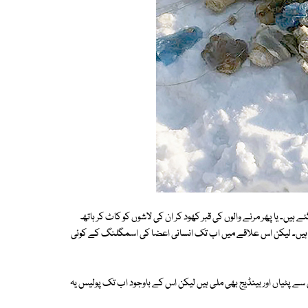
ہیں۔ یا پھر مرنے والوں کی قبر کھود کر ان کی لاشوں کو کاٹ کر ہاتھ
ے ہیں۔ لیکن اس علاقے میں اب تک انسانی اعضا کی اسمگلنگ کے کوئی
سے پٹیاں اور بینڈیج بھی ملی ہیں لیکن اس کے باوجود اب تک پولیس یہ