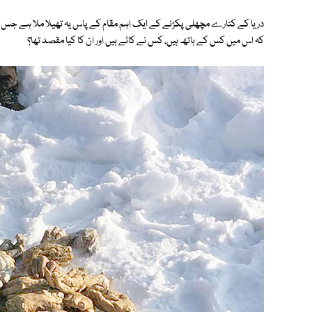
دریا کے کنارے مچھلی پکڑنے کے ایک اہم مقام کے پاس یہ تھیلا ملا ہے جس پ
کہ اس میں کس کے ہاتھ ہیں، کس نے کاٹے ہیں اور ان کا کیا مقصد تھا؟