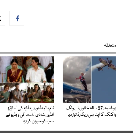
متعلقہ
برطانیہ: 97 سالہ خاتون نے وِنگ
ٹام ہالینڈ اور زینڈایا کی ’ساؤتھ
واکنگ کا اپنا ہی ریکارڈ توڑ دیا
انڈین شادی‘، اے آئی ویڈیو نے
سب کو حیران کر دیا