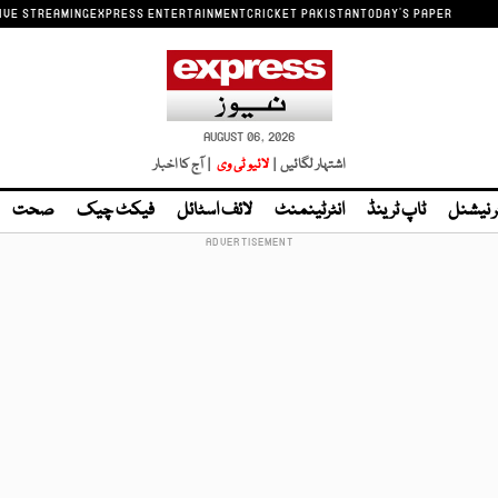
IVE STREAMING
EXPRESS ENTERTAINMENT
CRICKET PAKISTAN
TODAY'S PAPER
AUGUST 06, 2026
اشتہار لگائیں |
لائیو ٹی وی
| آج کا اخبار
ر نیشنل
ٹاپ ٹرینڈ
انٹرٹینمنٹ
لائف اسٹائل
فیکٹ چیک
صحت