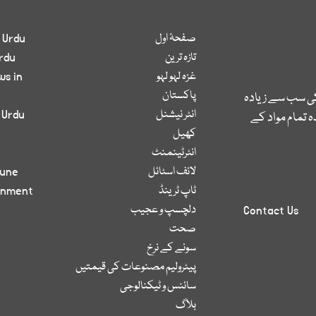
صفحۂ اول
 Urdu
تازہ ترین
rdu
غزہ لہو لہو
ws in
پاکستان
کی سب سے زیادہ
انٹر نیشنل
 Urdu
 تمام مواد کے
کھیل
انٹرٹینمنٹ
لائف اسٹائل
bune
ٹاپ ٹرینڈ
inment
دلچسپ و عجیب
Contact Us
صحت
سونے کے نرخ
پیٹرولیم مصنوعات کی قیمتیں
سائنس و ٹیکنالوجی
بلاگ