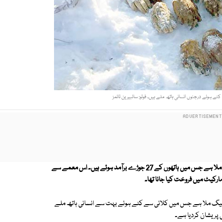
ے ہوئے درجنوں انسانی ہاتھ ملے ہیں۔ فوٹو: سائبیرین ٹائمز
روس کے سرد اوردور افتادہ علاقے سائبیریا میں انسانی ہاتھوں سے بھرا ایک تھیلا ملا ہے جس میں ہاتھوں کے 27 جوڑے برآمد ہوئے ہیں۔ اس معمے سے
ارکیٹ میں فروخت کیا جانا تھا۔
بیگ ملا ہے جس میں کلائی سے کٹے ہوئے بہت سے انسانی ہاتھ ملے
 پریشان کردیا ہے۔