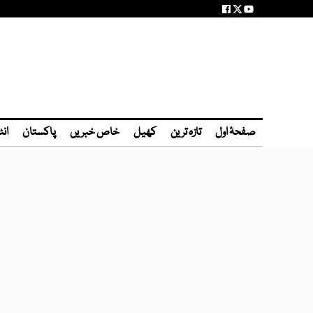
صفحۂ اول
تازہ ترین
کھیل
خاص خبریں
پاکستان
انٹ