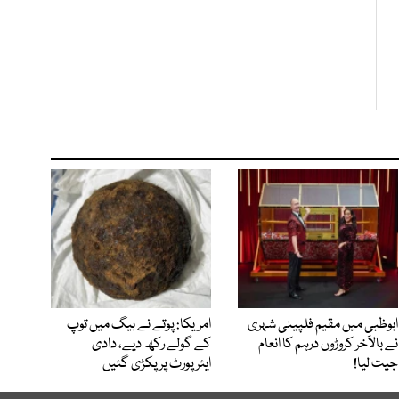
ابوظبی میں مقیم فلپینی شہری
امریکا: پوتے نے بیگ میں توپ
نے بالآخر کروڑوں درہم کا انعام
کے گولے رکھ دیے، دادی
جیت لیا!
ایئرپورٹ پر پکڑی گئیں