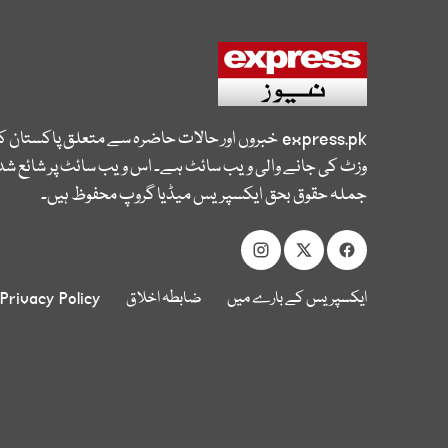
express.pk
خبروں اور حالات حاضرہ سے متعلق پاکستان 
وزٹ کی جانے والی ویب سائٹ ہے۔ اس ویب سائٹ پر شائع شدہ
جملہ حقوق بحق ایکسپریس میڈیا گروپ محفوظ ہیں۔
ایکسپریس کے بارے میں
ضابطہ اخلاق
Privacy Policy