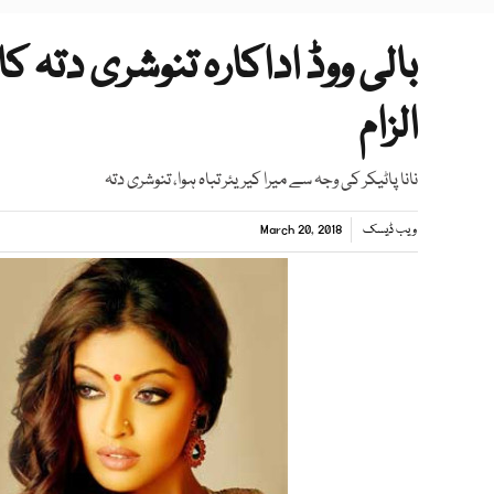
بالی ووڈ اداکارہ تنوشری دتہ کا
الزام
نانا پاٹیکر کی وجہ سے میرا کیریئر تباہ ہوا، تنوشری دتہ
ویب ڈیسک
March 20, 2018