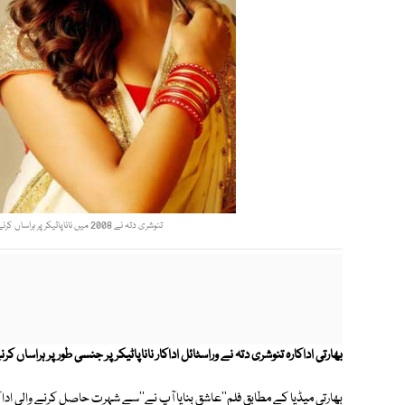
تنوشری دتہ نے 2008 میں ناناپاٹیکر پر ہراساں کرنے کا الزام لگاتے ہوئے کہا تھا ان کی وجہ سے میراکیریئرتباہ ہوا؛ فوٹوفائل
بھارتی اداکارہ تنوشری دتہ نے وراسٹائل اداکار ناناپاٹیکر پر جنسی طور پر ہراساں کر
بھارتی میڈیا کے مطابق فلم''عاشق بنایا آپ نے''سے شہرت حاصل کرنے والی اد