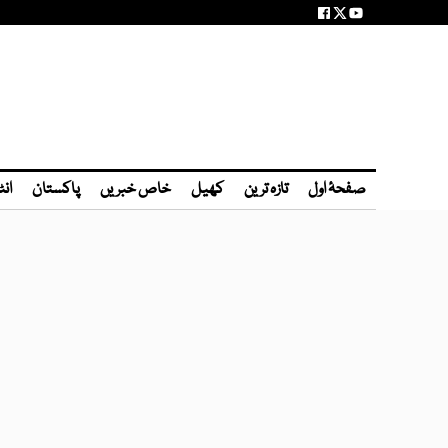
صفحۂ اول
تازہ ترین
کھیل
خاص خبریں
پاکستان
انٹ