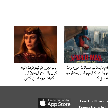
ٹام ہالینڈ نے ’اسپائیڈر مین: برانڈ
اپنے بچوں کو کھو کر دنیا تباہ
نیو ڈے‘ کا اہم جذباتی منظر خود
کرنے والی ’دی ایونجرز‘ کی
تخلیق کیا
اسکارلٹ وچ ماں بن گئیں
Showbiz News in
Sports News in U