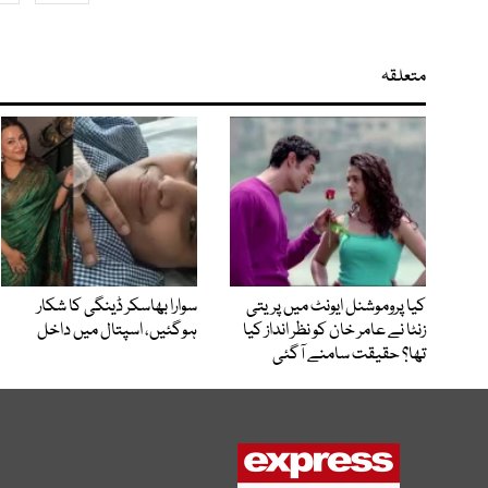
متعلقہ
کیا پروموشنل ایونٹ میں پریتی
سوارا بھاسکر ڈینگی کا شکار
زنٹا نے عامر خان کو نظر انداز کیا
ہوگئیں، اسپتال میں داخل
تھا؟ حقیقت سامنے آگئی