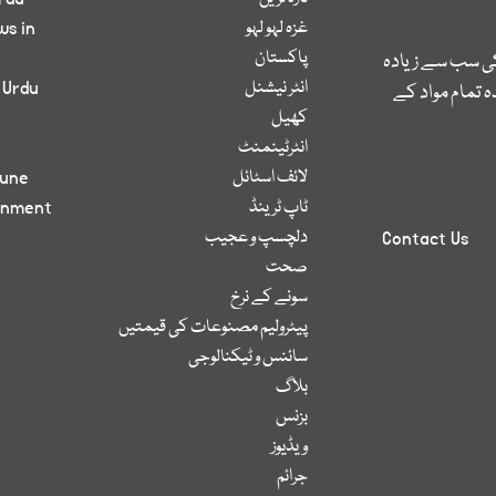
غزہ لہو لہو
ws in
پاکستان
کی سب سے زیادہ
انٹر نیشنل
 Urdu
 تمام مواد کے
کھیل
انٹرٹینمنٹ
لائف اسٹائل
bune
ٹاپ ٹرینڈ
inment
دلچسپ و عجیب
Contact Us
صحت
سونے کے نرخ
پیٹرولیم مصنوعات کی قیمتیں
سائنس و ٹیکنالوجی
بلاگ
بزنس
ویڈیوز
جرائم