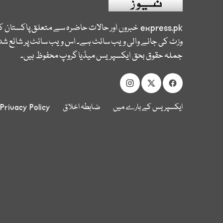
express.pk
خبروں اور حالات حاضرہ سے متعلق پاکستان 
وزٹ کی جانے والی ویب سائٹ ہے۔ اس ویب سائٹ پر شائع شدہ
جملہ حقوق بحق ایکسپریس میڈیا گروپ محفوظ ہیں۔
ایکسپریس کے بارے میں
ضابطہ اخلاق
Privacy Policy