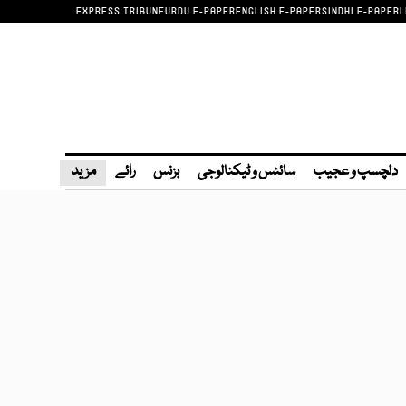
EXPRESS TRIBUNE
URDU E-PAPER
ENGLISH E-PAPER
SINDHI E-PAPER
L
دلچسپ و عجیب
سائنس و ٹیکنالوجی
بزنس
رائے
مزید