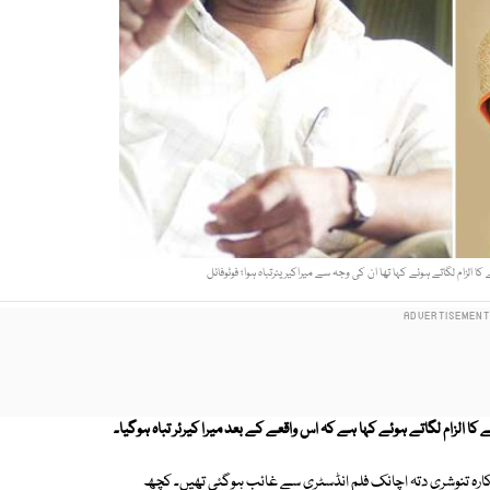
نے کا الزام لگاتے ہوئے کہا ہے کہ اس واقعے کے بعد میرا کیرئر تباہ ہوگیا۔
اکارہ تنوشری دتہ اچانک فلم انڈسٹری سے غائب ہوگئی تھیں۔ کچھ