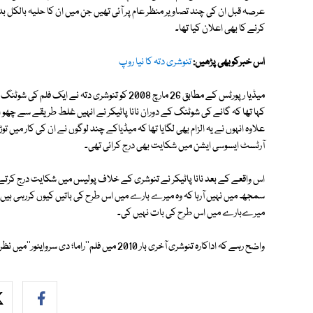
عرصہ قبل ان کی چند تصاویر منظر عام پر آئی تھیں جن میں ان کا حلیہ بالکل بدل
کرنے کا بھی اعلان کیا تھا۔
اس خبرکوبھی پڑھیں:
تنوشری دتہ کا نیا روپ
میڈیا رپورٹس کے مطابق 26 مارچ 2008 کو تنوشری دتہ 
کہا تھا کہ گانے کی شوٹنگ کے دوران نانا پاٹیکر نے انہیں غلط طریقے سے چھو ات
علاوہ انہوں نے یہ الزام بھی لگایا تھا کہ میڈیاکے چند لوگوں نے ان کی کار میں 
آرٹسٹ ایسوسی ایشن میں شکایت بھی درج کرائی تھی۔
اس واقعے کے بعد نانا پاٹیکر نے تنوشری کے خلاف پولیس میں شکایت درج کرتے ہ
میرےبارے میں اس طرح کی بات نہیں کی۔
واضح رہے کہ اداکارہ تنوشری آخری بار 2010 میں فلم''راما؛ دی سروایئور''میں نظر آئی تھیں اس کے بعد انہوں نے شوبز کو خیرباد کہہ دیا تھا۔