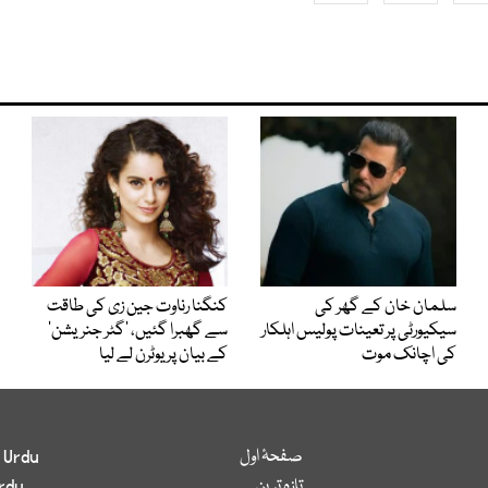
سلمان خان کے گھر کی
کنگنا رناوت جین زی کی طاقت
سیکیورٹی پر تعینات پولیس اہلکار
سے گھبرا گئیں، ’گٹر جنریشن‘
کی اچانک موت
کے بیان پر یوٹرن لے لیا
صفحۂ اول
 Urdu
تازہ ترین
rdu