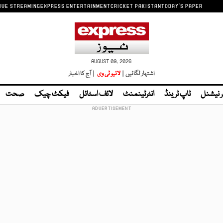
IVE STREAMING
EXPRESS ENTERTAINMENT
CRICKET PAKISTAN
TODAY'S PAPER
AUGUST 09, 2026
اشتہار لگائیں |
لائیو ٹی وی
| آج کا اخبار
ر نیشنل
ٹاپ ٹرینڈ
انٹرٹینمنٹ
لائف اسٹائل
فیکٹ چیک
صحت