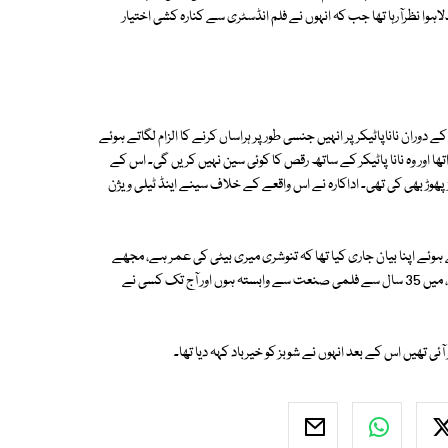
اہوا نظرآرہا تھا جب کہ انہوں نے فلم انڈسٹری سے کنارہ کشی اختیار
نے ایک فلم کی شوٹنگ کے دوران ناناپاٹیکرپر انہیں جنسی طور پر ہراساں کرنے کا الزام لگاتے ہوئے
ھا اور وہ نانا پاٹیکر کے ساتھ رقص کا کوئی سین نہیں کریں گی۔ اس کے
توڑ پھوڑ بھی کی تھی۔ اداکارہ نے اس واقعے کے خلاف سینے اینڈ ٹیلی ویژن
وئے اپنا بیان جاری کیا تھا کہ تنوشری میری بیٹی کی عمر ہے، مجھے
سمجھ میں نہیں آرہا کہ وہ میرے بارے میں اس طرح کی باتیں کیوں کررہی ہیں، میں 35 سال سے فلمی صنعت سے وابستہ ہوں اور آج تک کسی نے