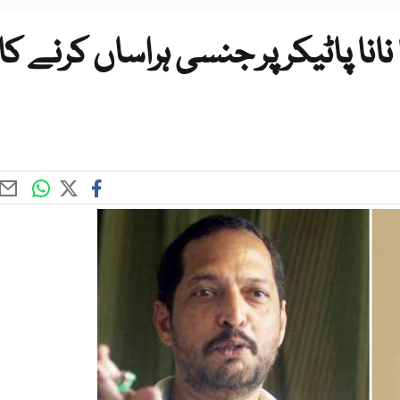
 نانا پاٹیکر پر جنسی ہراساں کرنے کا