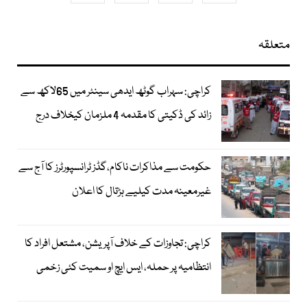
متعلقہ
کراچی: سہراب گوٹھ ایدھی سینٹر میں 65لاکھ سے
زائد کی ڈکیتی کا مقدمہ 4 ملزمان کیخلاف درج
حکومت سے مذاکرات ناکام،گڈز ٹرانسپورٹرز کا آج سے
غیرمعینہ مدت کیلیے ہڑتال کا اعلان
کراچی: تجاوزات کے خلاف آپریشن، مشتعل افراد کا
انتظامیہ پر حملہ، ایس ایچ او سمیت کئی زخمی