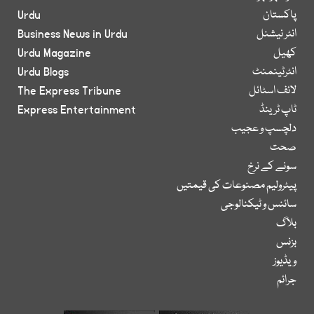
پاکستان
Urdu
انٹر نیشنل
Business News in Urdu
کھیل
Urdu Magazine
انٹرٹینمنٹ
Urdu Blogs
لائف اسٹائل
The Express Tribune
ٹاپ ٹرینڈ
Express Entertainment
دلچسپ و عجیب
صحت
سونے کے نرخ
پیٹرولیم مصنوعات کی قیمتیں
سائنس و ٹیکنالوجی
بلاگ
بزنس
ویڈیوز
جرائم