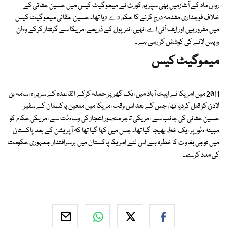
رواں ماہ کے آغازمیں بھی سپریم کورٹ نے میموگیٹ کیس میں حسین حقانی کے
خلاف فوجداری مقدمہ درج کرنے کا حکم دے دیا تھا۔ حسین حقانی میموگیٹ کیس
میں مفرور ہیں اور ایف آئی اے انہیں انٹرپول کے ذریعے امریکا سے گرفتار کرکے وطن
واپس لانے کی کوشش کر رہی ہے۔
میموگیٹ کیس
2011 میں امریکا نے ایبٹ آباد میں ایک گھر پر حملہ کرکے القاعدہ کے سربراہ اسامہ بن
لادن کو قتل کردیا تھا، جس کے بعد اس وقت امریکا میں متعین پاکستان کے سفیر
حسین حقانی کی جانب سے امریکی تاجر منصور اعجاز کی وساطت سے امریکی حکام کو
مبینہ طور پر ایک خط بھیجا گیا تھا۔ جس میں کہا گیا تھا کہ آپریشن کے بعد پاکستان
میں فوجی بغاوت کا خطرہ ہے اس لئے امریکا پاکستان میں برسراقتدار جمہوری حکومت
کی مدد کرے۔