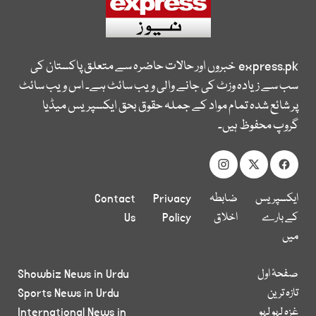
express.pk
خبروں اور حالات حاضرہ سے متعلق پاکستان کی
سب سے زیادہ وزٹ کی جانے والی ویب سائٹ ہے۔ اس ویب سائٹ
پر شائع شدہ تمام مواد کے جملہ حقوق بحق ایکسپریس میڈیا
گروپ محفوظ ہیں۔
ایکسپریس
ضابطہ
Privacy
Contact
کے بارے
اخلاق
Policy
Us
میں
صفحۂ اول
Showbiz News in Urdu
تازہ ترین
Sports News in Urdu
غزہ لہو لہو
International News in