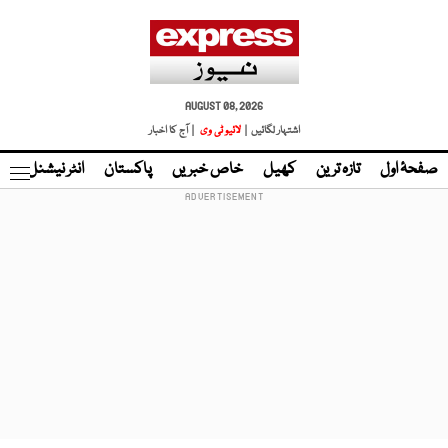
AUGUST 08, 2026
اشتہار لگائیں |
لائیو ٹی وی
| آج کا اخبار
صفحۂ اول
تازہ ترین
کھیل
خاص خبریں
پاکستان
انٹر نیشنل
ٹا