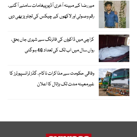
میر رضا کے مبینہ آخری آڈیو پیغامات سامنے آگئے،
رقم وصولی اور لاکھوں کے چیکس کی تجاویز بھی دیں
کراچی میں ڈاکوؤں کی فائرنگ سے شہری جاں بحق،
رواں سال میں اب تک کی تعداد 46 ہوگئی
وفاقی حکومت سے مذاکرات ناکام، گڈز ٹرانسپورٹرز کا
غیرمعینہ مدت تک ہڑتال کا اعلان