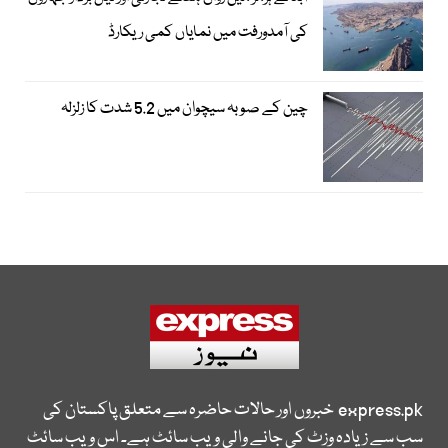
کی آمدورفت میں نمایاں کمی ریکارڈ
چین کے صوبہ سیچوان میں 5.2 شدت کا زلزلہ
express.pk
خبروں اور حالات حاضرہ سے متعلق پاکستان کی
سب سے زیادہ وزٹ کی جانے والی ویب سائٹ ہے۔ اس ویب سائٹ