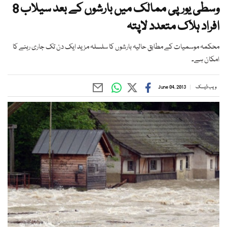
وسطی یورپی ممالک میں بارشوں کے بعد سیلاب 8
افراد ہلاک متعدد لاپتہ
محکمہ موسمیات کے مطابق حالیہ بارشوں کا سلسلہ مزید ایک دن تک جاری رہنے کا
امکان ہے۔
ویب ڈیسک
June 04, 2013