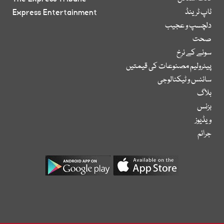
ٹاپ ٹرینڈ
Express Entertainment
دلچسپ و عجیب
صحت
سونے کے نرخ
پیٹرولیم مصنوعات کی قیمتیں
سائنس و ٹیکنالوجی
بلاگ
بزنس
ویڈیوز
جرائم