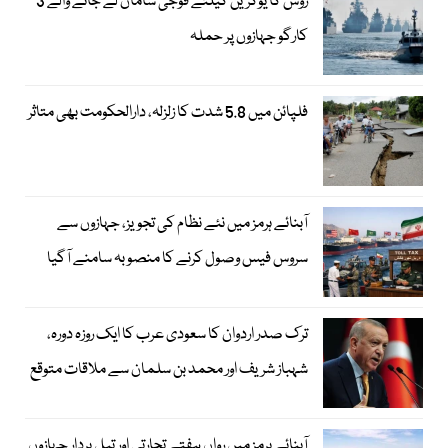
روس کا یوکرین کیلئے فوجی سامان لے جانے والے 3
کارگو جہازوں پر حملہ
فلپائن میں 5.8 شدت کا زلزلہ، دارالحکومت بھی متاثر
آبنائے ہرمز میں نئے نظام کی تجویز، جہازوں سے
سروس فیس وصول کرنے کا منصوبہ سامنے آگیا
ترک صدر اردوان کا سعودی عرب کا ایک روزہ دورہ،
شہباز شریف اور محمد بن سلمان سے ملاقات متوقع
آبنائے ہرمز میں رواں ہفتے تجارتی اور تیل بردار جہازوں