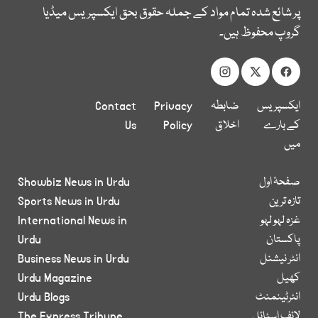
پر شائع شدہ تمام مواد کے جملہ حقوق بحق ایکسپریس میڈیا
گروپ محفوظ ہیں۔
ایکسپریس
ضابطہ
Privacy
Contact
کے بارے
اخلاق
Policy
Us
میں
صفحۂ اول
Showbiz News in Urdu
تازہ ترین
Sports News in Urdu
غزہ لہو لہو
International News in
پاکستان
Urdu
انٹر نیشنل
Business News in Urdu
کھیل
Urdu Magazine
انٹرٹینمنٹ
Urdu Blogs
لائف اسٹائل
The Express Tribune