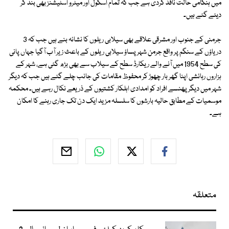
میں ہنگامی حالت نافذ کردی ہے جب کہ تمام اسکول اور میٹرو اسٹیشنز بھی بند کر
دیئے گئے ہیں۔
جرمنی کے جنوب اور مشرقی علاقے بھی سیلابی ریلوں کا نشانہ بنے ہیں جب کہ 3
دریاؤں کے سنگم پر واقع جرمن شہر پساؤ سیلابی ریلوں کے باعث زیر آب آگیا جہاں پانی
کی سطح 1954 میں آنے والے ریکارڈ سطح کے سیلاب سے بھی بڑھ گئی ہے، شہر کے
ہزاروں رہائشی اپنا گھر بار چھوڑ کر محفوظ مقامات کی جانب چلے گئے ہیں جب کہ دیگر
شہر میں دیگر پھنسے افراد کو امدادی اہلکار کشتیوں کے ذریعے نکال رہے ہیں۔ محکمہ
موسمیات کے مطابق حالیہ بارشوں کا سلسلہ مزید ایک دن تک جاری رہنے کا امکان
ہے۔
متعلقہ