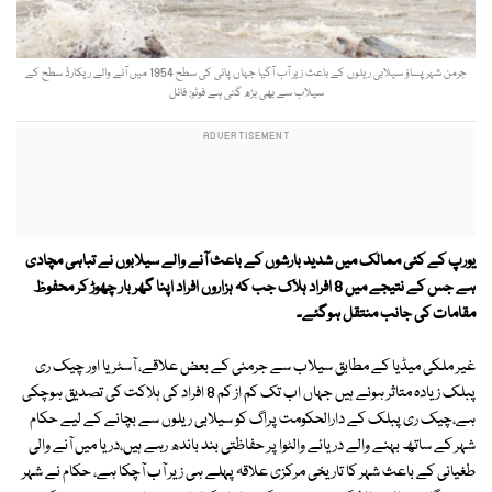
جرمن شہر پساؤ سیلابی ریلوں کے باعث زیر آب آگیا جہاں پانی کی سطح 1954 میں آنے والے ریکارڈ سطح کے
سیلاب سے بھی بڑھ گئی ہے فوٹو: فائل
یورپ کے کئی ممالک میں شدید بارشوں کے باعث آنے والے سیلابوں نے تباہی مچادی
ہے جس کے نتیجے میں 8 افراد ہلاک جب کہ ہزاروں افراد اپنا گھر بار چھوڑ کر محفوظ
مقامات کی جانب منتقل ہوگئے۔
غیر ملکی میڈیا کے مطابق سیلاب سے جرمنی کے بعض علاقے، آسٹریا اور چیک ری
پبلک زیادہ متاثر ہوئے ہیں جہاں اب تک کم از کم 8 افراد کی ہلاکت کی تصدیق ہوچکی
ہے،چیک ری پبلک کے دارالحکومت پراگ کو سیلابی ریلوں سے بچانے کے لیے حکام
شہر کے ساتھ بہنے والے دریائے والٹوا پر حفاظتی بند باندھ رہے ہیں،دریا میں آنے والی
طغیانی کے باعث شہر کا تاریخی مرکزی علاقہ پہلے ہی زیر آب آچکا ہے، حکام نے شہر