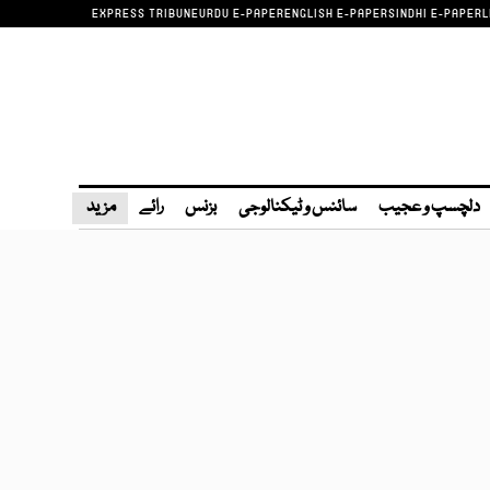
EXPRESS TRIBUNE
URDU E-PAPER
ENGLISH E-PAPER
SINDHI E-PAPER
L
دلچسپ و عجیب
سائنس و ٹیکنالوجی
بزنس
رائے
مزید