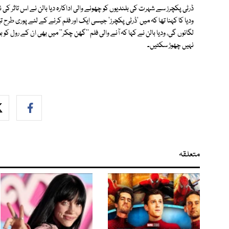
ڈرٹی پکچرز سے شہرت کی بلندیوں کو چھونے والی اداکارہ دیا بالن نے اس تاثر کی
ودیا کا کہنا تھا کہ میں 'ڈرٹی پکچرز' جیسی ایک اور فلم کرنے کے لئے پوری طرح تی
لگائوں گی، ودیا بالن نے کہا کہ آنے والی فلم ''گھن چکر'' میں بھی ان کے رول کو ب
نہیں چھوڑ سکتیں۔
متعلقہ