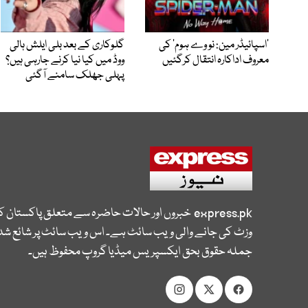
’اسپائیڈر مین: نو وے ہوم‘ کی
گلوکاری کے بعد بلی ایلش ہالی
معروف اداکارہ انتقال کرگئیں
ووڈ میں کیا نیا کرنے جارہی ہیں؟
پہلی جھلک سامنے آگئی
express.pk
خبروں اور حالات حاضرہ سے متعلق پاکستان 
وزٹ کی جانے والی ویب سائٹ ہے۔ اس ویب سائٹ پر شائع شدہ
جملہ حقوق بحق ایکسپریس میڈیا گروپ محفوظ ہیں۔