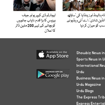
ٹام ہالینڈ اور زینڈایا کی ’ساؤتھ
لیونارڈو ڈی کیپریو اور جیف
انڈین شادی‘، اے آئی ویڈیو نے
بیزوس کا بڑا قدم: نایاب جانوروں
سب کو حیران کر دیا
کو بچانے کے لیے 200 ملین ڈالر
کا اعلان
Showbiz News in
Sports News in U
International Ne
Urdu
Business News in
Urdu Magazine
Urdu Blogs
The Express Tri
Express Enterta