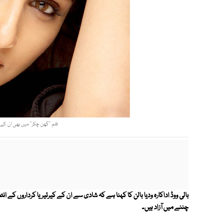
فلم ’’گھن چکر‘‘ میں بھی ان کے رو
بالی ووڈ اداکارہ ودیا بالن کا کہنا ہے کہ شادی سے ان کے کیرئیر یا کرداروں کے 
چننے میں آزاد ہیں۔