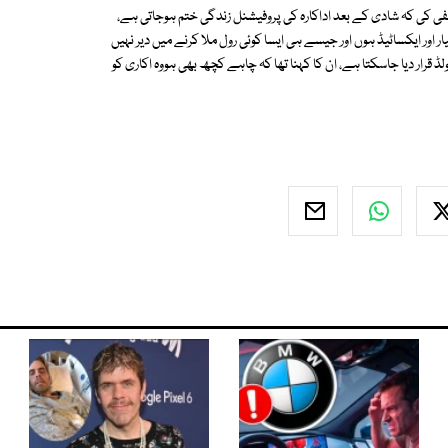
 نفی کی کہ شادی کے بعد اداکارہ کی پروفیشنل زندگی ختم ہوجاتی ہے،
ار اور ایکساٹیڈ ہوں اور جیسے ہی ایسا کوئی رول ملا کرنے میں دیر نہیں
ولڈ قرار دیا جاسکتا ہے، ان کا کہنا تھا کہ چاہے کچھ بھی ہووہ اکاری کو