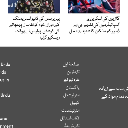
گاڑیوں کی اسکرین پر
پیریز ہلٹن کی لائیو اسٹریمنگ
’اسپائیڈرمین‘کی تشہیر، بی ایم
کے دوران خود کو نقصان پہنچانے
ڈبلیو کار مالکان کا شدید ردعمل
کی کوشش، پولیس نے بروقت
ریسکیو کرلیا
صفحۂ اول
 Urdu
تازہ ترین
rdu
غزہ لہو لہو
ws in
پاکستان
کی سب سے زیادہ
انٹر نیشنل
 Urdu
 تمام مواد کے
کھیل
انٹرٹینمنٹ
لائف اسٹائل
bune
ٹاپ ٹرینڈ
inment