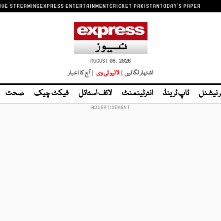
IVE STREAMING
EXPRESS ENTERTAINMENT
CRICKET PAKISTAN
TODAY'S PAPER
AUGUST 06, 2026
اشتہار لگائیں |
لائیو ٹی وی
| آج کا اخبار
ر نیشنل
ٹاپ ٹرینڈ
انٹرٹینمنٹ
لائف اسٹائل
فیکٹ چیک
صحت