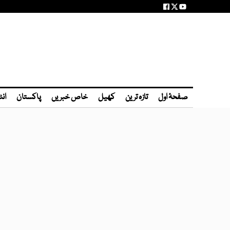
صفحۂ اول
تازہ ترین
کھیل
خاص خبریں
پاکستان
انٹ