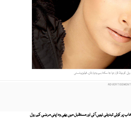
ل کو بولڈ قرار دیا جا سکتا ہے،ودیا بالن۔ فوٹو:پبلسٹی
انتخاب پر کوئی تبدیلی نہیں آئی اور مستقبل میں بھی وہ اپنی مرضی کے رول