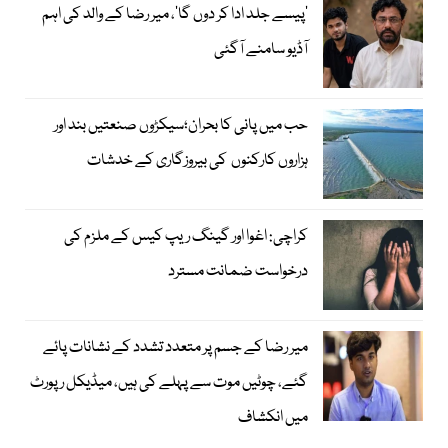
’پیسے جلد ادا کر دوں گا‘، میر رضا کے والد کی اہم
آڈیو سامنے آگئی
حب میں پانی کا بحران؛سیکڑوں صنعتیں بند اور
ہزاروں کارکنوں کی بیروزگاری کے خدشات
کراچی: اغوا اور گینگ ریپ کیس کے ملزم کی
درخواست ضمانت مسترد
میر رضا کے جسم پر متعدد تشدد کے نشانات پائے
گئے، چوٹیں موت سے پہلے کی ہیں، میڈیکل رپورٹ
میں انکشاف