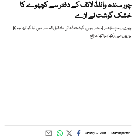
چور سندھ وائلڈ لائف کے دفتر سے کچھوے کا
خشک گوشت لے اڑے
چوری صبح ساڑھے 4 بجے ہوئی، گوشت ڈھائی ماہ قبل قبضے میں لیا گیا تھا جو 16
بوریوں میں رکھا ہوا تھا، ذرائع
January 27, 2019
Staff Reporter