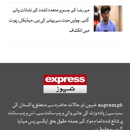
میر رضا کے جسم پر متعدد تشدد کے نشانات پائے
گئے، چوٹیں موت سے پہلے کی ہیں، میڈیکل رپورٹ
میں انکشاف
express.pk
خبروں اور حالات حاضرہ سے متعلق پاکستان کی
سب سے زیادہ وزٹ کی جانے والی ویب سائٹ ہے۔ اس ویب سائٹ
پر شائع شدہ تمام مواد کے جملہ حقوق بحق ایکسپریس میڈیا
گروپ محفوظ ہیں۔