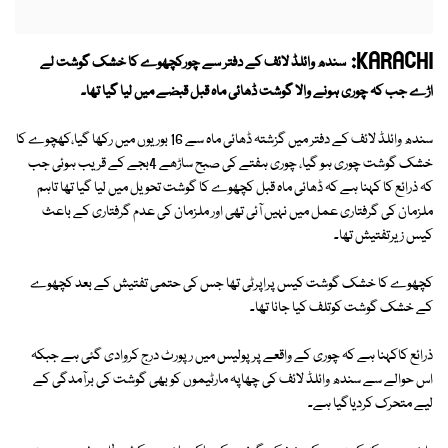
KARACHI:
سندھ وائلڈ لائف کے دفتر سے چورکچھوے کا خشک گوشت لے
اڑے جب کہ چوری ہونے والا گوشت ڈھائی ماہ قبل قبضے میں لیا گیا تھا۔
سندھ وائلڈ لائف کے دفتر میں گزشتہ ڈھائی ماہ سے 16 بوریوں میں رکھا گیا،کھچوے کا
خشک گوشت چوری ہو گیا، چوری ہفتے کی صبح ساڑھے 4بجے کے قریب ہوئی جب
کہ ذرائع کا کہنا ہے کہ ڈھائی ماہ قبل کچھوے کا گوشت تحویل میں لیا گیا تھا تاہم
ملزمان کی گرفتاری عمل میں نہیں آئی تھی اور ملزمان کی عدم گرفتاری کے باعث
کیس زیرتفتیش تھا۔
کچھوے کا خشک گوشت کیس پراپرٹی تھا جس کی حتمی تفتیش کے بعد کچھوے
کے خشک گوشت کوتلف کیا جانا تھا۔
ذرائع کاکہنا ہے کہ چوری کے واقعے پر پولیس میں رپورٹ درج کروادی گئی ہے جبکہ
اس حوالے سے سندھ وائلڈ لائف کی چھاپہ مارٹیموں کو بھی گوشت کی برآمدگی کے
لیے متحرک کردیاگیا ہے۔