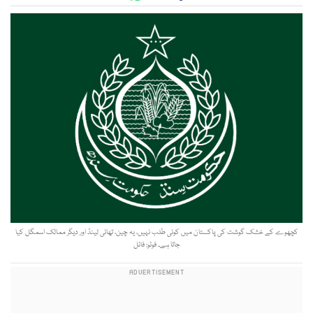
کچھوے کے خشک گوشت کی پاکستان میں کوئی طلب نہیں، یہ چین، تھائی لینڈ اور دیگر ممالک اسمگل کیا
جاتا ہے۔ فوٹو: فائل