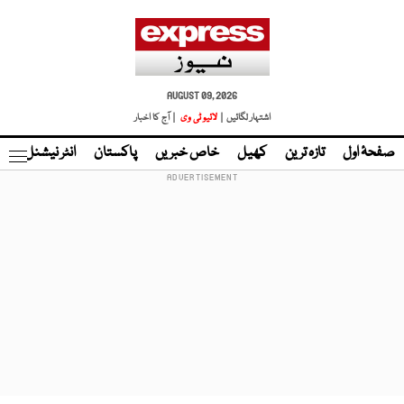
AUGUST 09, 2026
اشتہار لگائیں |
لائیو ٹی وی
| آج کا اخبار
صفحۂ اول
تازہ ترین
کھیل
خاص خبریں
پاکستان
انٹر نیشنل
ٹا