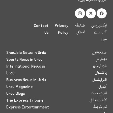
ایکسپریس
ضابطہ
Privacy
Contact
کے بارے
اخلاق
Policy
Us
میں
صفحۂ اول
Showbiz News in Urdu
تازہ ترین
Sports News in Urdu
غزہ لہو لہو
International News in
پاکستان
Urdu
انٹر نیشنل
Business News in Urdu
کھیل
Urdu Magazine
انٹرٹینمنٹ
Urdu Blogs
لائف اسٹائل
The Express Tribune
ٹاپ ٹرینڈ
Express Entertainment