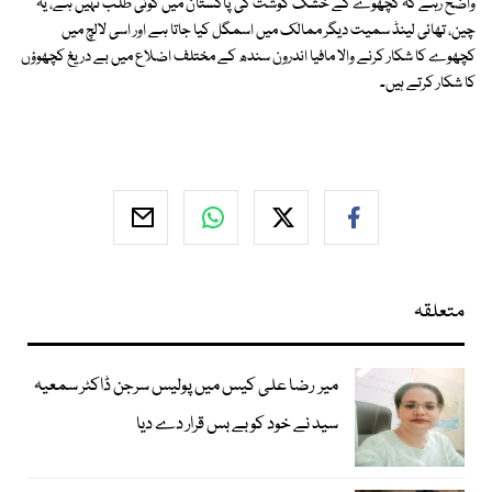
واضح رہے کہ کچھوے کے خشک گوشت کی پاکستان میں کوئی طلب نہیں ہے، یہ
چین، تھائی لینڈ سمیت دیگر ممالک میں اسمگل کیا جاتا ہے اور اسی لالچ میں
کچھوے کا شکار کرنے والا مافیا اندرون سندھ کے مختلف اضلاع میں بے دریغ کچھوؤں
کا شکار کرتے ہیں۔
متعلقہ
میر رضا علی کیس میں پولیس سرجن ڈاکٹر سمعیہ
سید نے خود کو بے بس قرار دے دیا