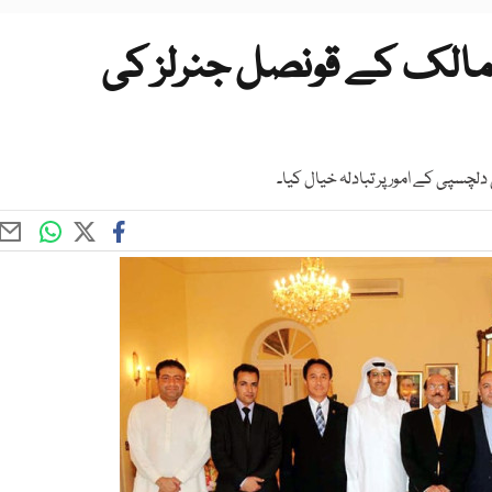
مالک کے قونصل جنرلز کی
سپی کے امور پر تبادلہ خیال کیا۔