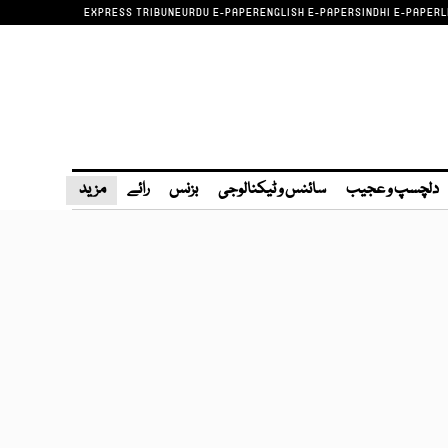
EXPRESS TRIBUNE
URDU E-PAPER
ENGLISH E-PAPER
SINDHI E-PAPER
L
دلچسپ و عجیب
سائنس و ٹیکنالوجی
بزنس
رائے
مزید