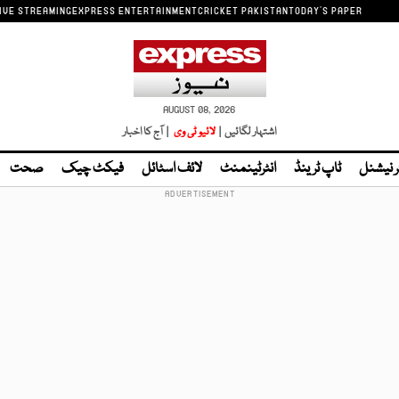
IVE STREAMING
EXPRESS ENTERTAINMENT
CRICKET PAKISTAN
TODAY'S PAPER
AUGUST 08, 2026
اشتہار لگائیں |
لائیو ٹی وی
| آج کا اخبار
ر نیشنل
ٹاپ ٹرینڈ
انٹرٹینمنٹ
لائف اسٹائل
فیکٹ چیک
صحت