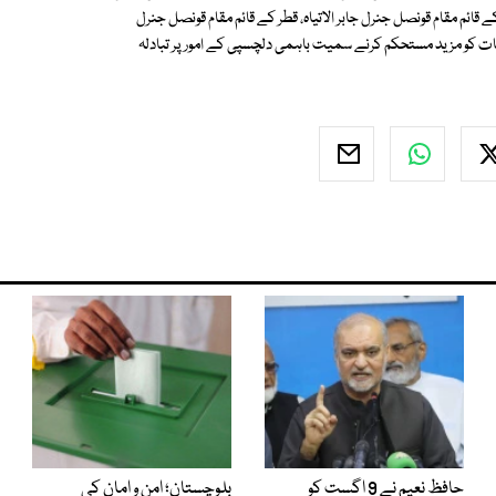
 قائم مقام قونصل جنرل جابر الاتیاہ، قطر کے قائم مقام قونصل جنرل
قات کو مزید مستحکم کرنے سمیت باہمی دلچسپی کے امور پر تبادلہ
حافظ نعیم نے 9 اگست کو
بلوچستان؛ امن و امان کی