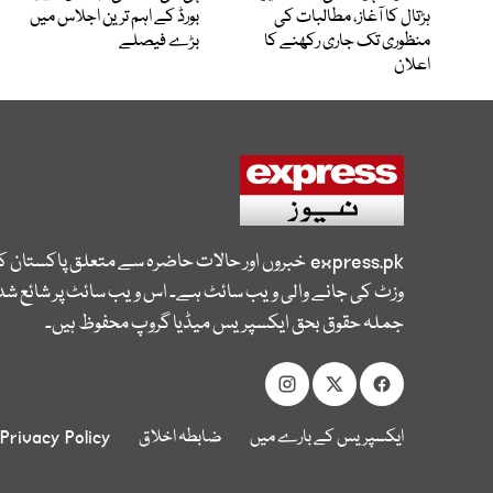
ہڑتال کا آغاز، مطالبات کی
بورڈ کے اہم ترین اجلاس میں
منظوری تک جاری رکھنے کا
بڑے فیصلے
اعلان
express.pk
خبروں اور حالات حاضرہ سے متعلق پاکستان 
وزٹ کی جانے والی ویب سائٹ ہے۔ اس ویب سائٹ پر شائع شدہ
جملہ حقوق بحق ایکسپریس میڈیا گروپ محفوظ ہیں۔
ایکسپریس کے بارے میں
ضابطہ اخلاق
Privacy Policy