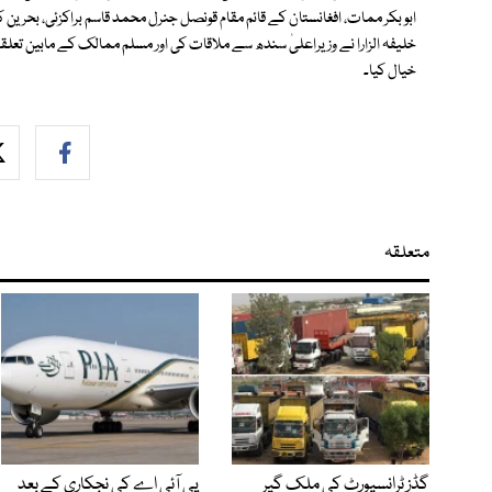
ابو بکر ممات، افغانستان کے قائم مقام قونصل جنرل محمد قاسم براکزئی، بحرین کے
خلیفہ الزارا نے وزیراعلیٰ سندھ سے ملاقات کی اور مسلم ممالک کے مابین تعل
خیال کیا۔
متعلقہ
گڈز ٹرانسپورٹ کی ملک گیر
پی آئی اے کی نجکاری کے بعد