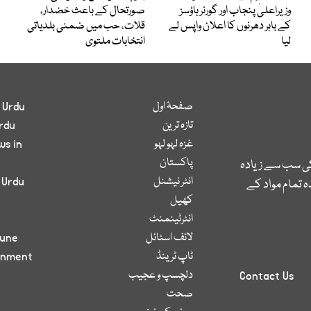
وزیراعلیٰ پنجاب اور گورنر ہاؤسز
صورتحال کے باعث خضدار،
کے باہر دھرنوں کا اعلان واپس لے
قلات، حب میں ضمنی بلدیاتی
لیا
انتخابات ملتوی
صفحۂ اول
 Urdu
تازہ ترین
rdu
غزہ لہو لہو
ws in
پاکستان
کی سب سے زیادہ
انٹر نیشنل
 Urdu
 تمام مواد کے
کھیل
انٹرٹینمنٹ
لائف اسٹائل
bune
ٹاپ ٹرینڈ
inment
دلچسپ و عجیب
Contact Us
صحت