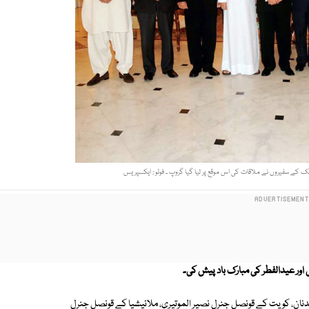
ک کے سفیروں نے ملاقات کی اس موقع پر لیا گیا گروپ ۔ فوٹو : ایکسپریس
اور عیدالفطر کی مبارک باد پیش کی۔
دنان، کویت کے قونصل جنرل نصیر الموتیری، ملائیشیا کے قونصل جنرل