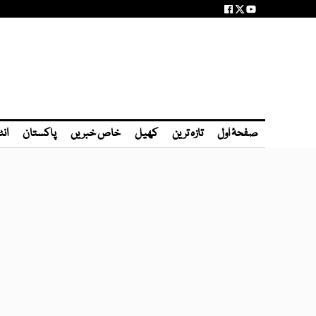
صفحۂ اول
تازہ ترین
کھیل
خاص خبریں
پاکستان
انٹ