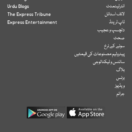
انٹرٹینمنٹ
Urdu Blogs
لائف اسٹائل
The Express Tribune
ٹاپ ٹرینڈ
Express Entertainment
دلچسپ و عجیب
صحت
سونے کے نرخ
پیٹرولیم مصنوعات کی قیمتیں
سائنس و ٹیکنالوجی
بلاگ
بزنس
ویڈیوز
جرائم