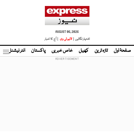
AUGUST 06, 2026
اشتہار لگائیں |
لائیو ٹی وی
| آج کا اخبار
صفحۂ اول
تازہ ترین
کھیل
خاص خبریں
پاکستان
انٹر نیشنل
ٹا