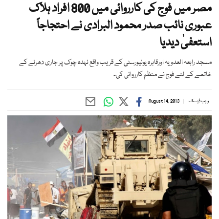
مصر میں فوج کی کارروائی میں 800 افراد ہلاک
عبوری نائب صدر محمود البرادی نے احتجاجاً
استعفیٰ دیدیا
مسجد رابعہ العدویہ اورقاہرہ یونیورسٹی کے قریب واقع نہدہ چوک پر جاری دھرنے کے
خاتمے کے لئے فوج نے منظم کارروائی کی۔
ویب ڈیسک
August 14, 2013