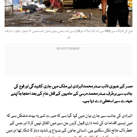
فوج کی فائرنگ سے 800 سے زائد افراد ہلاک اور10ہزارسے زائد زخمی ہوئے،اخوان المسلمون کا دعویٰ . فوٹو: اے ایف
پی
مصر کے عبوری نائب صدر محمدالبرادی نے ملک میں جاری کشیدگی اور فوج کی
جانب سے برطرف صدر محمد مرسی کے حامیوں کے قتل عام کے بعد احتجاجاً اپنے
عہدے سے استعفی دے دیا ہے۔
البرادی کی جانب سے جاری بیان میں کہا گیا ہے کہ میرے لئے یہ بہت مشکل ہے کہ
میں ایسے اقدامات کی ذمہ داری قبول کروں جن سے میں اتفاق نہیں کر تا اور جس کے
خطر ناک نتائج نکل سکتے ہیں، انسانی جانوں کے ضیاع پر شدید دباؤ کا شکار تھا اور میں