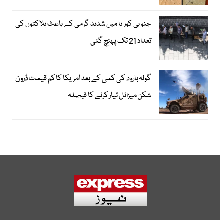
جنوبی کوریا میں شدید گرمی کے باعث ہلاکتوں کی
تعداد 21 تک پہنچ گئی
گولہ بارود کی کمی کے بعد امریکا کا کم قیمت ڈرون
شکن میزائل تیار کرنے کا فیصلہ