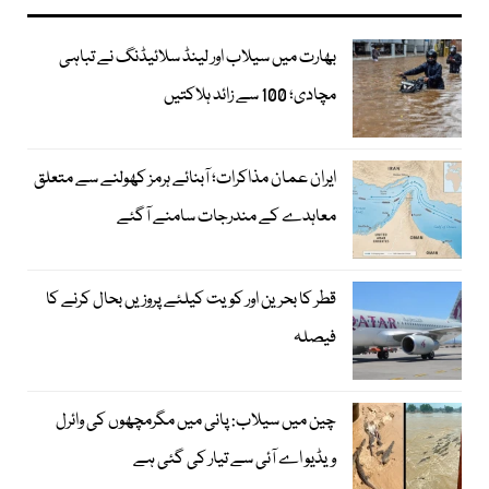
بھارت میں سیلاب اور لینڈ سلائیڈنگ نے تباہی
مچادی؛ 100 سے زائد ہلاکتیں
ایران عمان مذاکرات؛ آبنائے ہرمز کھولنے سے متعلق
معاہدے کے مندرجات سامنے آگئے
قطر کا بحرین اور کویت کیلئے پروزیں بحال کرنے کا
فیصلہ
چین میں سیلاب: پانی میں مگرمچھوں کی وائرل
ویڈیو اے آئی سے تیار کی گئی ہے