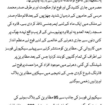
یہ سمجھتا ہوں کہ فوج کو ظالمانہ کاروائیوں سے باز رہنا چاہیئے تھا۔
مصر میں جاری کشیدگی اور فوج نواز حکومت اور بر طرف صدر محمد
مرسی کے حامیوں کے درمیان شدید جھڑپوں کے بعدقائم مقام صدر
نے ملک میں ایک ماہ کےلئے ایمرجنسی نافذ کر دی ہے۔
قاہرہ کی
مسجد رابعہ العدویہ اورقاہرہ یونیورسٹی کے قریب واقع نہدہ چوک پر
کئی دنوں سے جاری دھرنے کے خاتمے کے لئے فوج نے منظم انداز
میں کارروائی کی ، مظاہرین کو منتشر کرنے سے پہلے سیکیورٹی فورسز
نے اطراف کی تمام گلیوں کو بند کردیا جس کے بعد مظاہرین پر
شیلنگ کی گئی، دھرنے میں موجود افراد کی مزاحمت پرفوج نے
فائرنگ شروع کردی جس کے نتیجے میں سیکڑوں مظاہرین ہلاک
اورہزاروں زخمی ہوگئے
سیکیورٹی فورسز کی جانب سے 95 مظاہرین کے ہلاک ہونے کی