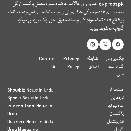
express.pk
خبروں اور حالات حاضرہ سے متعلق پاکستان کی
سب سے زیادہ وزٹ کی جانے والی ویب سائٹ ہے۔ اس ویب سائٹ
پر شائع شدہ تمام مواد کے جملہ حقوق بحق ایکسپریس میڈیا
گروپ محفوظ ہیں۔
ایکسپریس
ضابطہ
Privacy
Contact
کے بارے
اخلاق
Policy
Us
میں
صفحۂ اول
Showbiz News in Urdu
تازہ ترین
Sports News in Urdu
غزہ لہو لہو
International News in
پاکستان
Urdu
انٹر نیشنل
Business News in Urdu
کھیل
Urdu Magazine