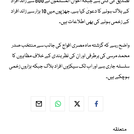
تصدیق کی گئی ہے جبکہ اخوان المسلمون نے 800 سے زائد افراد
کے ہلاک ہونے کا دعویٰ کیا ہے، جھڑپوں میں 10 ہزار سے زائد افراد
کے زخمی ہونے کی بھی اطلاعات ہیں۔
واضح رہے کہ گزشتہ ماہ مصری افواج کی جانب سے منتخب صدر
محمد مرسی کی برطرفی اور ان کی نظربندی کے خلاف مظاہروں کا
سلسلہ جاری ہے اور اب تک سیکڑوں افراد ہلاک جبکہ ہزاروں زخمی
ہوچکے ہیں۔
متعلقہ