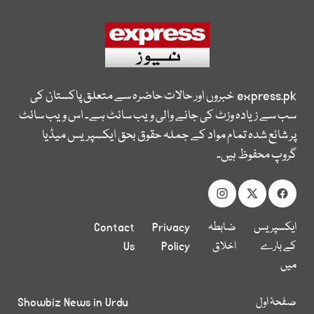
express.pk
خبروں اور حالات حاضرہ سے متعلق پاکستان کی
سب سے زیادہ وزٹ کی جانے والی ویب سائٹ ہے۔ اس ویب سائٹ
پر شائع شدہ تمام مواد کے جملہ حقوق بحق ایکسپریس میڈیا
گروپ محفوظ ہیں۔
ایکسپریس
ضابطہ
Privacy
Contact
کے بارے
اخلاق
Policy
Us
میں
صفحۂ اول
Showbiz News in Urdu