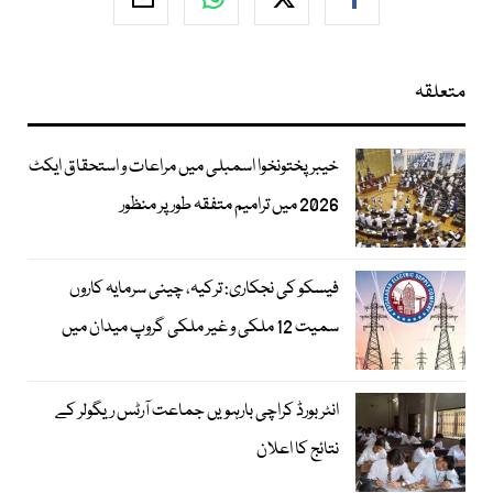
متعلقہ
خیبرپختونخوا اسمبلی میں مراعات و استحقاق ایکٹ
2026 میں ترامیم متفقہ طور پر منظور
فیسکو کی نجکاری: ترکیہ، چینی سرمایہ کاروں
سمیت 12 ملکی و غیر ملکی گروپ میدان میں
انٹر بورڈ کراچی بارہویں جماعت آرٹس ریگولر کے
نتائج کا اعلان