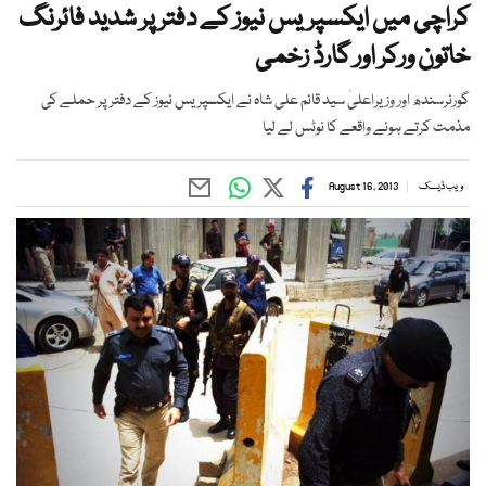
کراچی میں ایکسپریس نیوز کے دفتر پر شدید فائرنگ
خاتون ورکر اور گارڈ زخمی
گورنرسندھ اور وزیراعلیٰ سید قائم علی شاہ نے ایکسپریس نیوز کے دفتر پر حملے کی
مذمت کرتے ہوئے واقعے کا نوٹس لے لیا
ویب ڈیسک
August 16, 2013