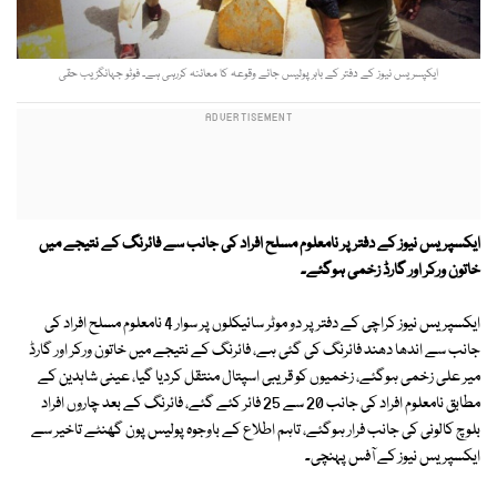
ایکپسریس نیوز کے دفتر کے باہر پولیس جائے وقوعہ کا معائنہ کررہی ہے۔ فوٹو جہانگزیب حقی
ایکسپریس نیوز کے دفتر پر نامعلوم مسلح افراد کی جانب سے فائرنگ کے نتیجے میں
خاتون ورکر اور گارڈ زخمی ہوگئے۔
ایکسپریس نیوز کراچی کے دفتر پر دو موٹر سائیکلوں پر سوار 4 نامعلوم مسلح افراد کی
جانب سے اندھا دھند فائرنگ کی گئی ہے، فائرنگ کے نتیجے میں خاتون ورکر اور گارڈ
میر علی زخمی ہوگئے، زخمیوں کو قریبی اسپتال منتقل کردیا گیا، عینی شاہدین کے
مطابق نامعلوم افراد کی جانب 20 سے 25 فائر کئے گئے، فائرنگ کے بعد چاروں افراد
بلوچ کالونی کی جانب فرار ہوگئے، تاہم اطلاع کے باوجوہ پولیس پون گھنٹے تاخیر سے
ایکسپریس نیوز کے آفس پہنچی۔