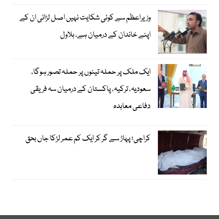
وزیراعظم سے کوئی شکایت نہیں اصل لڑائی ان کے
اپنے خاندان کے درمیان ہے، بلاول
ایک ملک پر حملہ تینوں پر حملہ تصور ہوگا،
سعودیہ، ترکیہ، پاکستان کے درمیان سہ فریقی
دفاعی معاہدہ
کراچی؛ پہاڑ سے گر کر ایک کم عمر لڑکا جاں بحق