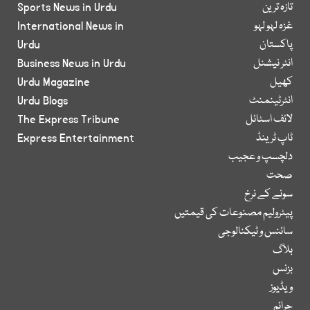
تازہ ترین
Sports News in Urdu
غزہ لہو لہو
International News in
پاکستان
Urdu
انٹر نیشنل
Business News in Urdu
کھیل
Urdu Magazine
انٹرٹینمنٹ
Urdu Blogs
لائف اسٹائل
The Express Tribune
ٹاپ ٹرینڈ
Express Entertainment
دلچسپ و عجیب
صحت
سونے کے نرخ
پیٹرولیم مصنوعات کی قیمتیں
سائنس و ٹیکنالوجی
بلاگ
بزنس
ویڈیوز
جرائم