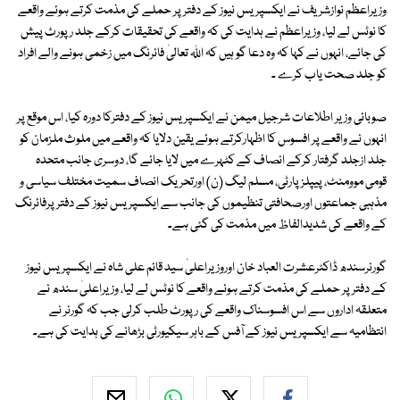
وزیراعظم نوازشریف نے ایکسپریس نیوز کے دفتر پر حملے کی مذمت کرتے ہوئے واقعے
کا نوٹس لے لیا، وزیراعظم نے ہدایت کی کہ واقعے کی تحقیقات کرکے جلد رپورٹ پیش
کی جائے، انہوں نے کہا کہ وہ دعا گو ہیں کہ اللہ تعالیٰ فائرنگ میں زخمی ہونے والے افراد
کو جلد صحت یاب کرے ۔
صوبائی وزیر اطلاعات شرجیل میمن نے ایکسپریس نیوز کے دفترکا دورہ کیا، اس موقع پر
انہوں نے واقعے پر افسوس کا اظہارکرتے ہوئے یقین دلایا کہ واقعے میں ملوث ملزمان کو
جلد ازجلد گرفتار کرکے انصاف کے کٹہرے میں لایا جائے گا، دوسری جانب متحدہ
قومی موومنٹ، پیپلزپارٹی، مسلم لیگ (ن) اورتحریک انصاف سمیت مختلف سیاسی و
مذہبی جماعتوں اورصحافتی تنظیموں کی جانب سے ایکسپریس نیوز کے دفترپرفائرنگ
کے واقعے کی شدیدالفاظ میں مذمت کی گئی ہے۔
گورنرسندھ ڈاکٹرعشرت العباد خان اوروزیراعلیٰ سید قائم علی شاہ نے ایکسپریس نیوز
کے دفتر پر حملے کی مذمت کرتے ہوئے واقعے کا نوٹس لے لیا، وزیراعلیٰ سندھ نے
متعلقہ اداروں سے اس افسوسناک واقعے کی رپورٹ طلب کرلی جب کہ گورنر نے
انتظامیہ سے ایکسپریس نیوز کے آفس کے باہر سیکیورٹی بڑھانے کی ہدایت کی ہے۔