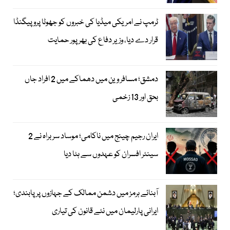
ٹرمپ نے امریکی میڈیا کی خبروں کو جھوٹا پروپیگنڈا
قرار دے دیا، وزیر دفاع کی بھرپور حمایت
دمشق؛ مسافر وین میں دھماکے میں 2 افراد جاں
بحق اور 13 زخمی
ایران رجیم چینج میں ناکامی؛ موساد سربراہ نے 2
سینئر افسران کو عہدوں سے ہٹا دیا
آبنائے ہرمز میں دشمن ممالک کے جہازوں پر پابندی؛
ایرانی پارلیمان میں نئے قانون کی تیاری