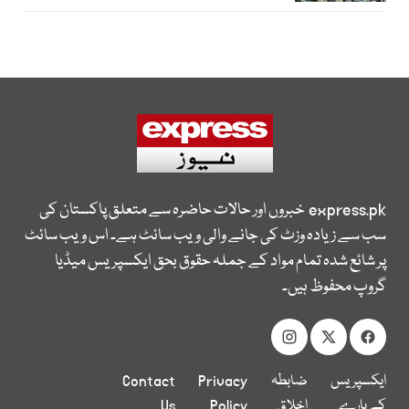
express.pk
خبروں اور حالات حاضرہ سے متعلق پاکستان کی
سب سے زیادہ وزٹ کی جانے والی ویب سائٹ ہے۔ اس ویب سائٹ
پر شائع شدہ تمام مواد کے جملہ حقوق بحق ایکسپریس میڈیا
گروپ محفوظ ہیں۔
ایکسپریس
ضابطہ
Privacy
Contact
کے بارے
اخلاق
Policy
Us