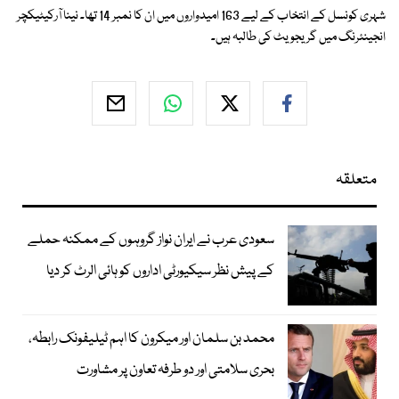
شہری کونسل کے انتخاب کے لیے 163 امیدواروں میں ان کا نمبر 14 تھا۔ نینا آرکیٹیکچر
انجینئرنگ میں گریجویٹ کی طالبہ ہیں۔
متعلقہ
سعودی عرب نے ایران نواز گروہوں کے ممکنہ حملے
کے پیش نظر سیکیورٹی اداروں کو ہائی الرٹ کر دیا
محمد بن سلمان اور میکرون کا اہم ٹیلیفونک رابطہ،
بحری سلامتی اور دو طرفہ تعاون پر مشاورت