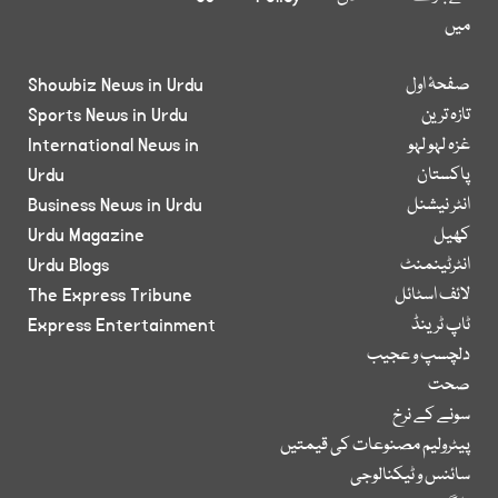
میں
صفحۂ اول
Showbiz News in Urdu
تازہ ترین
Sports News in Urdu
غزہ لہو لہو
International News in
پاکستان
Urdu
انٹر نیشنل
Business News in Urdu
کھیل
Urdu Magazine
انٹرٹینمنٹ
Urdu Blogs
لائف اسٹائل
The Express Tribune
ٹاپ ٹرینڈ
Express Entertainment
دلچسپ و عجیب
صحت
سونے کے نرخ
پیٹرولیم مصنوعات کی قیمتیں
سائنس و ٹیکنالوجی