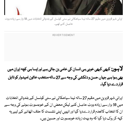
ایرانی شہر قزوین میں مقیم 27 سالہ نینا سیاھکالی نے سٹی کونسل کے بلدیاتی انتخابات میں 10 ہزار سے زیادہ ووٹ
حاصل کئے تھے۔
لاہور:
کبھی کبھی خوبی ہی انسان کی خامی بن جاتی ہے اور ایسا ہی کچہ ایران میں
بھی ہوا ہے جہاں حسن و دلکشی کی وجہ سے 27 سالہ منتخب خاتون امیدوار کو نااہل
قرار دے دیا گیا۔
ایرانی شہر قزوین میں مقیم 27 سالہ نینا سیاھکالی نے سٹی کونسل کے بلدیاتی انتخابات
میں 10 ہزار سے زیادہ ووٹ حاصل کئے لیکن محض ان کے خوبصورت ہونے کی وجہ سے
ان کا انتخاب کالعدم قرار دےدیا گیا اور انہیں اپنی نشست کا حلف اٹھانے کے لیے یہ
کہہ کر روک دیا گیا کہ وہ بہت زیادہ خوبصورت اور حسین ہیں۔