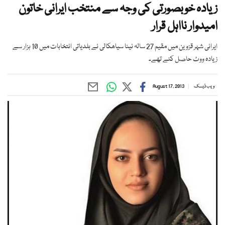
زیادہ خوبصورتی کی وجہ سے منتخب ایرانی خاتون
امیدوار نااہل قرار
ایرانی شہر قزوین میں مقیم 27 سالہ نینا سیاھکالی نے بلدیاتی انتخابات میں 10 ہزار سے
زیادہ ووٹ حاصل کئے تھے۔
ویب ڈیسک
August 17, 2013