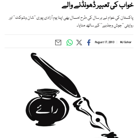
خواب کی تعبیر ڈھونڈنے والے
پاکستان کی عوام نے ہر سال کی طرح امسال بھی اپنا یوم آزادی پوری ’’شان وشوکت‘‘ اور
روایتی ’’جوش وجذبے‘‘ کے ساتھ منایا۔
August 17, 2013
MJ Gohar