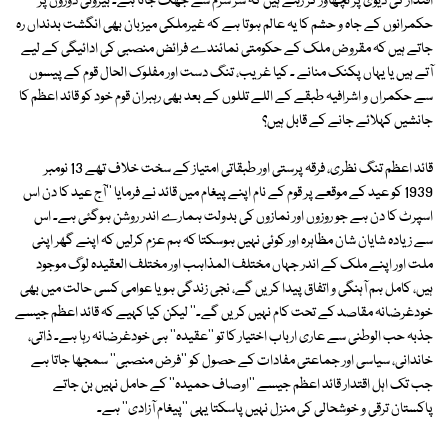
اقتدار کی دیوی پر نچھاور کر رہے ہیں کہ سر شرم سے جھک جاتا ہے۔ بیرونی دوروں پر
حکمرانوں کے جاہ و حشم کا یہ عالم ہوتا ہے کہ غیرملکی میزبان بھی انگشت بدنداں رہ
جاتے ہیں کہ مقروض ملک کے حکومتی نمائندے فرائض منصبی کی ادائیگی کے لیے
آتے ہیں یا یہاں پکنک منانے ۔ کیا غریب، تنگ دست اور مفلوک الحال قوم کے پیسوں
سے حکمراں و اشرافیہ طبقے کے اللے تللوں کے بعد بھی رہبران قوم خود کو قائد اعظم کا
جانشیں کہلائے جانے کے قابل ہیں؟
قائد اعظم تنگ نظری، فرقہ پرستی اور طبقاتی امتیاز کے سخت خلاف تھے 13 نومبر
1939 کو عید کے موقعے پر قوم کے نام اپنے پیغام میں قائد نے فرمایا ''آج عید کا دن اس
اسپرٹ کا دن ہے جو روزوں اور نمازوں کی بدولت ہمارے اندر روشن ہوگئی ہے۔ اس
سے زیادہ شایان شان مظاہرہ اور کوئی نہیں ہوسکتا کہ ہم عزم کرلیں کہ اپنے گھر اپنی
ملت اور اپنے ملک کے اندر جہاں مختلف المذاہب اور مختلف العقیدہ لوگ موجود
ہیں، کامل ہم آہنگی و اتفاق پیدا کریں گے، نجی زندگی ہو یا عوامی کسی حالت میں بھی
خودغرضانہ مقاصد کے تحت کام نہیں کریں گے۔'' لیکن کیا کہیے کہ قائد اعظم جیسے
جذبہ حب الوطنی سے عاری ارباب اختیار کا تو ''عقیدہ'' ہی خودغرضانہ رہا ہے۔ ذاتی،
خاندانی، سیاسی اور جماعتی مفادات کے حصول کو ''فرض منصبی'' سمجھا جاتا ہے
جب تک اہل اقتدار قائد اعظم جیسے ''اوصاف حمیدہ'' کے حامل نہیں بن جاتے
پاکستان ترقی و خوشحالی کی منزل نہیں پاسکتا یہی ''پیغام آزادی'' ہے۔