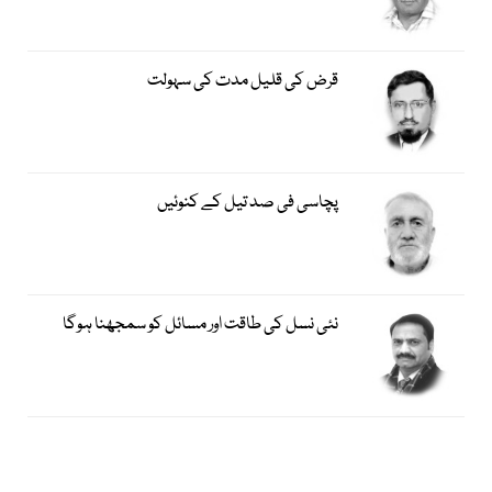
قرض کی قلیل مدت کی سہولت
پچاسی فی صد تیل کے کنوئیں
نئی نسل کی طاقت اور مسائل کو سمجھنا ہوگا