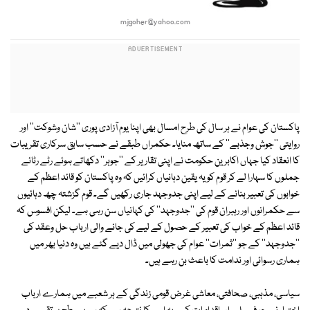
mjgoher@yahoo.com
پاکستان کی عوام نے ہر سال کی طرح امسال بھی اپنا یوم آزادی پوری ''شان وشوکت'' اور
روایتی ''جوش وجذبے'' کے ساتھ منایا۔ حکمراں طبقے نے حسب سابق سرکاری تقریبات
کا انعقاد کیا جہاں اکابرین حکومت نے اپنی تقاریر کے ''جوہر'' دکھاتے ہوئے رٹے رٹائے
جملوں کا سہارا لے کر قوم کو یہ یقین دہانیاں کرائیں کہ وہ پاکستان کو قائد اعظم کے
خوابوں کی تعبیر بنانے کے لیے اپنی جدوجہد جاری رکھیں گے۔ قوم گزشتہ چھ دہائیوں
سے حکمرانوں اور رہبران قوم کی ''جدوجہد'' کی کہانیاں سن رہی ہے۔ لیکن افسوس کہ
قائد اعظم کے خواب کی تعبیر کے حصول کے لیے کی جانے والی ارباب حل وعقد کی
''جدوجہد'' کے جو ''ثمرات'' عوام کی جھولی میں ڈال دیے گئے ہیں وہ دنیا بھر میں
ہماری رسوائی اور ندامت کا باعث بن رہے ہیں۔
سیاسی، مذہبی، صحافتی، معاشی غرض قومی زندگی کے ہر شعبے میں ہمارے ارباب