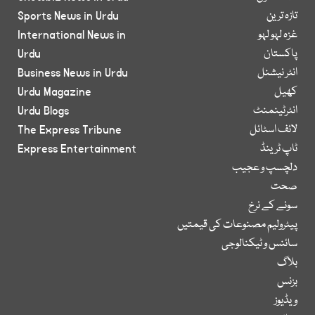
تازہ ترین
Sports News in Urdu
غزہ لہو لہو
International News in
پاکستان
Urdu
انٹر نیشنل
Business News in Urdu
کھیل
Urdu Magazine
انٹرٹینمنٹ
Urdu Blogs
لائف اسٹائل
The Express Tribune
ٹاپ ٹرینڈ
Express Entertainment
دلچسپ و عجیب
صحت
سونے کے نرخ
پیٹرولیم مصنوعات کی قیمتیں
سائنس و ٹیکنالوجی
بلاگ
بزنس
ویڈیوز