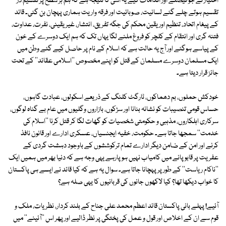
اختیار نے جو فیصلے اور اقدامات کیے یہ اسی کا نتیجہ ہے کہ ہم ہر سطح پر تقسیم در
تقسیم ہوتے چلے گئے لسانیت، صوبائیت اور فرقہ واریت ہماری پہچان بن گئی۔ قائد
کے پیغام اتحاد، تنظیم اور یقین محکم کی جگہ تفریق، انتشار، غیر یقینی، نفرت، عداوت،
فتنہ گری اور انتقام کے کلچر کو فروغ ملنے لگا یہاں تک کہ ہم ایک دوسرے کے خون
کے پیاسے ہوگئے اور آج یہ حالت ہے کہ اسلام کے نام پر حاصل کیے گئے وطن میں
ایک مسلمان دوسرے مسلمان کے قتل کو اپنے مخصوص ''اسلامی عقائد'' کے تحت
جائز قرار دیتا ہے۔
خودکش حملوں، بم دھماکوں، ٹارگٹ کلنگ کے ذریعے اسکولوں، عبادت گاہوں،
حساس قومی تنصیبات کو نشانہ بنانا اور سڑکوں، بازاروں وگلیوں میں عام بے گناہ لوگوں،
سرکاری اہلکاروں، مذہبی و حکومتی شخصیات کو گھات لگا کر قتل کرنا ''اسلام کی
خدمت'' سمجھا جاتا ہے۔ حکومت، خفیہ ایجنسیاں، عسکری ادارے اور قانون نافذ
کرنے اور امن کے ضامن دیگر ادارے تمام ترکوششوں کے باوجود دہشت گردی کے
عفریت پر قابو پانے میں کامیاب نہیں ہوپارہے یہی وجہ ہے کہ دنیا بھر میں ہمیں ایک
''ناکام ریاست'' کے طور پر پہچانا جاتا ہے۔ سوال یہ ہے کہ کیا قائد نے ایسے ہی پاکستان
کا خواب دیکھا تھا؟ کیا لاکھوں جانوں کی قربانیوں کا یہی صلہ ہے؟
آئیے! پہلے بانی پاکستان قائد اعظم محمد علی جناح کے بلند کردار، نظریات، ملک و
قوم سے ان کے اخلاص اور قول و عمل کی پختگی پر نظر ڈالیے اور پھر اس ''آئینے'' میں