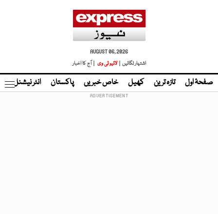
AUGUST 06, 2026
اشتہار لگائیں |
لائیو ٹی وی
| آج کا اخبار
صفحۂ اول
تازہ ترین
کھیل
خاص خبریں
پاکستان
انٹر نیشنل
ٹا