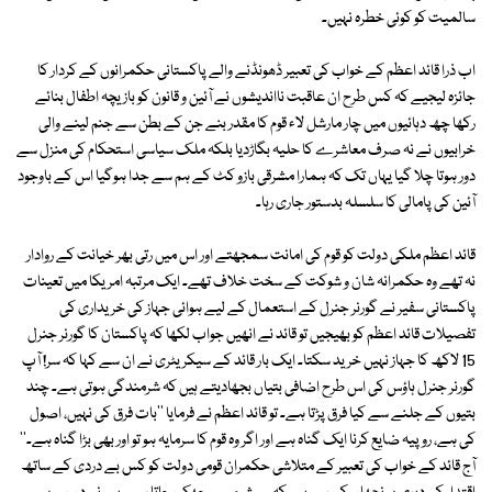
سالمیت کو کوئی خطرہ نہیں۔
اب ذرا قائد اعظم کے خواب کی تعبیر ڈھونڈنے والے پاکستانی حکمرانوں کے کردار کا
جائزہ لیجیے کہ کس طرح ان عاقبت نااندیشوں نے آئین و قانون کو بازیچہ اطفال بنائے
رکھا چھ دہائیوں میں چار مارشل لاء قوم کا مقدر بنے جن کے بطن سے جنم لینے والی
خرابیوں نے نہ صرف معاشرے کا حلیہ بگاڑدیا بلکہ ملک سیاسی استحکام کی منزل سے
دور ہوتا چلا گیا یہاں تک کہ ہمارا مشرقی بازو کٹ کے ہم سے جدا ہوگیا اس کے باوجود
آئین کی پامالی کا سلسلہ بدستور جاری رہا۔
قائد اعظم ملکی دولت کو قوم کی امانت سمجھتے اور اس میں رتی بھر خیانت کے روادار
نہ تھے وہ حکمرانہ شان و شوکت کے سخت خلاف تھے۔ ایک مرتبہ امریکا میں تعینات
پاکستانی سفیر نے گورنر جنرل کے استعمال کے لیے ہوائی جہاز کی خریداری کی
تفصیلات قائد اعظم کو بھیجیں تو قائد نے انھیں جواب لکھا کہ پاکستان کا گورنر جنرل
15 لاکھ کا جہاز نہیں خرید سکتا۔ ایک بار قائد کے سیکریٹری نے ان سے کہا کہ سر! آپ
گورنر جنرل ہاؤس کی اس طرح اضافی بتیاں بجھادیتے ہیں کہ شرمندگی ہوتی ہے۔ چند
بتیوں کے جلنے سے کیا فرق پڑتا ہے۔ تو قائد اعظم نے فرمایا ''بات فرق کی نہیں، اصول
کی ہے، روپیہ ضایع کرنا ایک گناہ ہے اور اگر وہ قوم کا سرمایہ ہو تو اور بھی بڑا گناہ ہے۔''
آج قائد کے خواب کی تعبیر کے متلاشی حکمران قومی دولت کو کس بے دردی کے ساتھ