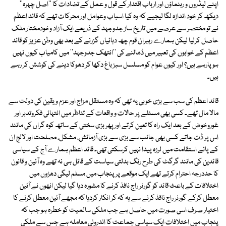
اپنے لیڈروں و رہنماؤں اور ارباب اقتدار کے قول و عمل کے تضادات کا ''اصل چہرہ''
دیکھ کر خود اندازہ لگا لیجیے کہ وہ کیا اسباب وعوامل اور محرکات تھے کہ قائد اعظم
نے تو مختصر سے عرصے میں تاریخ ساز جدوجہد کے ذریعے ایک آزاد وخودمختار ملک
حاصل کرلیا لیکن ہمارے رہبران قوم چھ دہائیاں گزرنے کے بعد بھی وطن عزیز کو قائد
اعظم کے خوابوں کی تعبیر میں ڈھالنے کی ''انتھک جدوجہد'' میں کامیاب کیوں نہیں
ہو پارہے ہیں؟ اور کیوں عوام کو مسلسل سبز باغ دکھا کر دھوکا دینے کی کوشش کر رہے
ہیں۔
قائد اعظم کی سب سے بڑی خوبی یہ تھی کہ وہ مستقل مزاج اور عزم و یقین کی دولت سے
مالا مال تھے۔ کسی بھی مسئلے پر حالات و واقعات کے تناظر میں انتہائی فکروتدبر اور
غوروخوض کے بعد ایک راہ کا تعین کرتے اور پھر بڑی سختی کے ساتھ کوہ گراں کی مانند
اس پر ڈٹ جاتے کسی بھی جانب سے بڑی سے بڑی آزمائش، مشکل، مصلحت اور لالچ ان
کے پائے استقامت میں لرزہ پیدا نہیں کرسکتی تھی۔ قائد اعظم ہمارے آج کے سیاسی
قائدین کی مانند گرگٹ کی طرح رنگ بدلتی سیاست کے قائل ہی نہ تھے وہ آئین و قانون
کا حددرجہ احترام کرتے تھے ایک موقعے پر پنجاب میں مسلم لیگی دھڑوں میں
اختلافات کے باعث قائد کو گورنر راج نافذ کرنے کا مشورہ دیا گیا لیکن انھوں نے آئین
معطل کرکے گورنر راج نافذ کرنے سے یہ کہ کر انکار کردیا کہ مجھے آئین معطل کرنے کا
اختیار صرف اسی صورت میں حاصل ہے جب ملکی سالمیت کو خطرہ ہو جب کہ
پنجاب میں اختلافات ایک سیاسی جماعت کا اندرونی معاملہ ہے جس سے ملکی