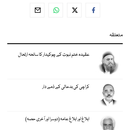
متعلقہ
عقیدہ ختم نبوت کے چوکیدار کا سانحہ ارتحال
کراچی کی بدحالی کے ذمے دار
ابلاغ اور ابلاغِ عامہ (دوسرا اور آخری حصہ)