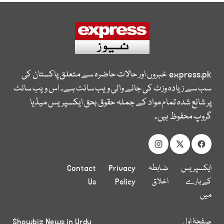
express.pk
خبروں اور حالات حاضرہ سے متعلق پاکستان کی
سب سے زیادہ وزٹ کی جانے والی ویب سائٹ ہے۔ اس ویب سائٹ
پر شائع شدہ تمام مواد کے جملہ حقوق بحق ایکسپریس میڈیا
گروپ محفوظ ہیں۔
ایکسپریس
ضابطہ
Privacy
Contact
کے بارے
اخلاق
Policy
Us
میں
صفحۂ اول
Showbiz News in Urdu