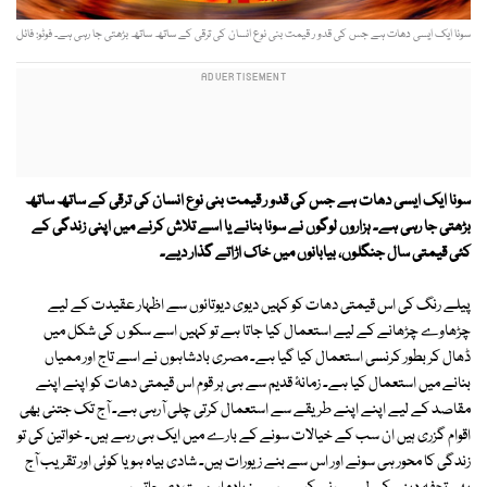
سونا ایک ایسی دھات ہے جس کی قدو ر قیمت بنی نوع انسان کی ترقی کے ساتھ ساتھ بڑھتی جا رہی ہے۔ فوٹو: فائل
سونا ایک ایسی دھات ہے جس کی قدو ر قیمت بنی نوع انسان کی ترقی کے ساتھ ساتھ
بڑھتی جا رہی ہے۔ ہزاروں لوگوں نے سونا بنانے یا اسے تلاش کرنے میں اپنی زندگی کے
کئی قیمتی سال جنگلوں، بیابانوں میں خاک اڑاتے گذار دیے۔
پیلے رنگ کی اس قیمتی دھات کو کہیں دیوی دیوتائوں سے اظہار عقیدت کے لیے
چڑھاوے چڑھانے کے لیے استعمال کیا جاتا ہے تو کہیں اسے سکو ں کی شکل میں
ڈھال کر بطور کرنسی استعمال کیا گیا ہے۔ مصری بادشاہوں نے اسے تاج اور ممیاں
بنانے میں استعمال کیا ہے۔ زمانۂ قدیم سے ہی ہر قوم اس قیمتی دھات کو اپنے اپنے
مقاصد کے لیے اپنے اپنے طریقے سے استعمال کرتی چلی آرہی ہے۔ آج تک جتنی بھی
اقوام گزری ہیں ان سب کے خیالات سونے کے بارے میں ایک ہی رہے ہیں۔ خواتین کی تو
زندگی کا محور ہی سونے اور اس سے بنے زیورات ہیں۔ شادی بیاہ ہو یا کوئی اور تقریب آج