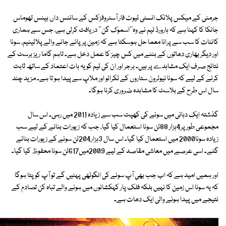
جرمنی کے میکس پلانک انسٹی ٹیوٹ فار آسٹروفزکس کے سائنس داں ہینس تھوماس
جانکا کا کہنا ہے کہ ہارورڈ ٹیم نے وہ''اسموک گن'' دریافت کرلی ہے، جس سے ہماری
کائنات کا سب سے پرانا معما حل ہوسکتا ہے کہ زمین پر پائے جانے والے پلاٹینیم، سونا
اور دیگر بھاری دھاتوں کے بننے میں کس چیز کا عمل دخل ہے۔ تاہم گاما ریز برسٹ کے
نتائج صرف ایک مشاہدے پر ہیں۔ برجر اور ان کی ٹیم کو یہ بات اعتماد کے ساتھ ثابت
کرنے کے لیے کہ سونا نیوٹرون ستاروں کے ٹکرائو اور ملاپ سے پیدا ہو تا ہے۔ مزید چند
سال اس طرح کے بلاسٹ کا مشاہدہ ضروری کرنا ہوگا۔
گذشتہ ایک دہائی میں سونے کی کھپت سب سے زیادہ 2011 میں رہی۔ اس سال
مجموعی طور پر4ہزار 88ٹن سونا استعمال کیا گیا، جب کہ زیورات بنانے کے لیے سب
زیادہ سونا2000 میں استعمال کیا گیا۔ اس سال 3ہزار204ٹن سونے کے زیورات بنائے
گئے۔ اسی عرصے میں معاشی مقاصد کے لیے 2009میں617ٹن سونا محفوظ کیا گیا۔
اور ہمیں امید ہے کہ اب جب بھی آپ سونے کی انگوٹھی پہنیں گے تو آپ کو پتا ہوگا
کہ یہ سونا اس زمین کا نہیں بلکہ فلک پار کہکشائوں میں ہونے والے تباہ کن تصادم کے
نتیجے میں پیدا ہونے والی ایک دھات ہے۔