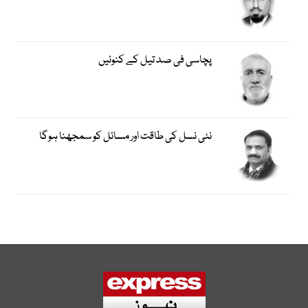
پچاسی فی صد تیل کے کنوئیں
نئی نسل کی طاقت اور مسائل کو سمجھنا ہوگا