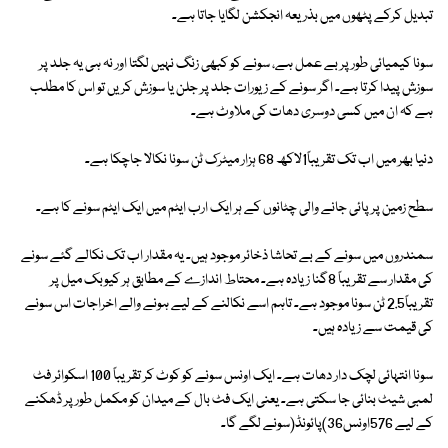
تبدیل کرکے پٹھوں میں بذریعہ انجکشن لگایا جاتا ہے۔
سونا کیمیائی طور پر بے عمل ہے، سونے کو کبھی زنگ نہیں لگتا اور نہ ہی یہ جلد پر
سوزش پیدا کرتا ہے۔ اگر سونے کے زیورات جلد پر جلن یا سوزش کریں تو اس کا مطلب
ہے کہ ان میں کسی دوسری دھات کی ملاوٹ ہے۔
دنیا بھر میں اب تک تقریباً1لاکھ 68 ہزار میٹرک ٹن سونا نکالا جاچکا ہے۔
سطح زمین پر پائی جانے والی چٹانوں کے ہر ایک ارب ایٹم میں ایک ایٹم سونے کا ہے۔
سمندروں میں سونے کے بے تحاشا ذخائر موجود ہیں۔ یہ مقدار اب تک نکالے گئے سونے
کی مقدار سے تقریباً 8گنا زیادہ ہے۔ محتاط اندازے کے مطابق ہر کیوبک میل پر
تقریباً2.5 ٹن سونا موجود ہے۔ تاہم اسے نکالنے کے لیے ہونے والے اخراجات اس سونے
کی قیمت سے زیادہ ہیں۔
سونا انتہائی لچک دار دھات ہے۔ ایک اونس سونے کو کوٹ کر تقریباً 100 اسکوائر فٹ
لمبی شیٹ بنائی جا سکتی ہے۔ یعنی ایک فٹ بال کے میدان کو مکمل طور پر ڈھکنے
کے لیے 576اونس36)پائونڈ(سونے لگے گا۔