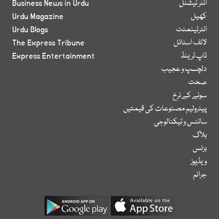
انٹر نیشنل
Business News in Urdu
کھیل
Urdu Magazine
انٹرٹینمنٹ
Urdu Blogs
لائف اسٹائل
The Express Tribune
ٹاپ ٹرینڈ
Express Entertainment
دلچسپ و عجیب
صحت
سونے کے نرخ
پیٹرولیم مصنوعات کی قیمتیں
سائنس و ٹیکنالوجی
بلاگ
بزنس
ویڈیوز
جرائم