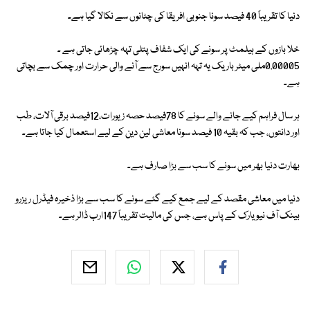
دنیا کا تقریباً 40 فیصد سونا جنوبی افریقا کی چٹانوں سے نکالا گیا ہے۔
خلا بازوں کے ہیلمٹ پر سونے کی ایک شفاف پتلی تہہ چڑھائی جاتی ہے ۔
0.00005ملی میٹر باریک یہ تہہ انہیں سورج سے آنے والی حرارت اور چمک سے بچاتی
ہے۔
ہر سال فراہم کیے جانے والے سونے کا 78فیصد حصہ زیورات،12فیصد برقی آلات، طب
اور دانتوں، جب کہ بقیہ 10 فیصد سونا معاشی لین دین کے لیے استعمال کیا جاتا ہے۔
بھارت دنیا بھر میں سونے کا سب سے بڑا صارف ہے۔
دنیا میں معاشی مقصد کے لیے جمع کیے گئے سونے کا سب سے بڑا ذخیرہ فیڈرل ریزرو
بینک آف نیویارک کے پاس ہے، جس کی مالیت تقریباً 147ارب ڈالر ہے۔