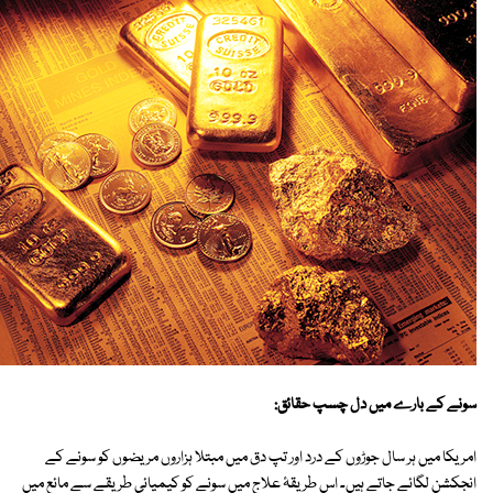
سونے کے بارے میں دل چسپ حقائق:
امریکا میں ہر سال جوڑوں کے درد اور تپ دق میں مبتلا ہزاروں مریضوں کو سونے کے
انجکشن لگائے جاتے ہیں۔ اس طریقۂ علاج میں سونے کو کیمیائی طریقے سے مائع میں