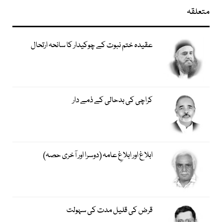
متعلقہ
عقیدہ ختم نبوت کے چوکیدار کا سانحہ ارتحال
کراچی کی بدحالی کے ذمے دار
ابلاغ اور ابلاغِ عامہ (دوسرا اور آخری حصہ)
قرض کی قلیل مدت کی سہولت