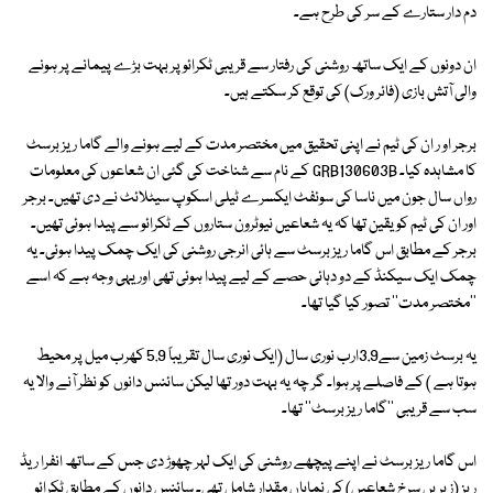
دم دار ستارے کے سر کی طرح ہے۔
ان دونوں کے ایک ساتھ روشنی کی رفتار سے قریبی ٹکرائو پر بہت بڑے پیمانے پر ہونے
والی آتش بازی (فائر ورک) کی توقع کر سکتے ہیں۔
برجر او ر ان کی ٹیم نے اپنی تحقیق میں مختصر مدت کے لیے ہونے والے گاما ریز برسٹ
کا مشاہدہ کیا۔ GRB130603B کے نام سے شناخت کی گئی ان شعاعوں کی معلومات
رواں سال جون میں ناسا کی سوئفٹ ایکسرے ٹیلی اسکوپ سیٹلائٹ نے دی تھیں۔ برجر
اور ان کی ٹیم کو یقین تھا کہ یہ شعاعیں نیوٹرون ستاروں کے ٹکرائو سے پیدا ہوئی تھیں۔
برجر کے مطابق اس گاما ریز برسٹ سے ہائی انرجی روشنی کی ایک چمک پیدا ہوئی۔ یہ
چمک ایک سیکنڈ کے دو دہائی حصے کے لیے پیدا ہوئی تھی اور یہی وجہ ہے کہ اسے
''مختصر مدت'' تصور کیا گیا تھا۔
یہ برسٹ زمین سے3.9ارب نوری سال (ایک نوری سال تقریباً 5.9 کھرب میل پر محیط
ہوتا ہے ) کے فاصلے پر ہوا۔ گر چہ یہ بہت دور تھا لیکن سائنس دانوں کو نظر آنے والا یہ
سب سے قریبی ''گاما ریز برسٹ'' تھا۔
اس گاما ریز برسٹ نے اپنے پیچھے روشنی کی ایک لہر چھوڑ دی جس کے ساتھ انفرا ریڈ
ریز (زیریں سرخ شعاعیں) کی نمایاں مقدار شامل تھی۔ سائنس دانوں کے مطابق ٹکرائو