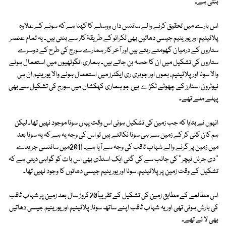
بنتی ہے۔
اس بارے میں تحقیق کرنے والے سائنس داں ووسلے کا کہنا ہے کہ سونے کے علاوہ
پلاٹینیم اور یورینیم جیسی دھاتیں بھی ٹکرائو کے طریقۂ کار سے بنتی ہیں۔ یہ تمام عنصر
ستاروں کے درمیان گھومتے رہتے ہیں اور آخر کار ہمارے سورج کی طرح کے دوسرے
ستاروں کی تشکیل میں ان کا حصہ بن جاتے ہیں۔ ہماری انگوٹھیوں میں استعمال ہونے
والا سونا اور پلاٹینیم، بموں اور جوہری ری ایکٹرز میں استعمال ہونے والا یورینیم ان ہی
نیوٹرون اسٹارز کے چھوٹے ٹکڑے ہیں جو ہماری کہکشاں میں سورج کی تشکیل سے بھی
پہلے ملے تھے۔
انہوں نے بتایا کہ جب زمین کی تشکیل ہوئی اس وقت یہاں سونا موجود نہیں تھا۔ لیکن
ہم کان کنی کر کے زمین سے ہی سونا نکالتے ہیں تو اس کی وجہ یہ ہے کہ یہ سونا بعد
میں زمین پر گرنے والے شہاب ثاقب کی وجہ سے آیا ہے۔ 2011میں سائنسی جریدے
''دی جرنل نیچر'' کی جانب سے کی گئی ایک اسٹڈی بھی اس بات کو گواہی دیتی ہے کہ
تشکیل کے وقت زمین پر پلاٹینیم، سونا اور یورینیم جیسی دھاتوں کا وجود نہیں تھا۔
اس مطالعے کے مطابق زمین کی تشکیل کے تقریباً20کروڑ سال بعد زمین پر شہاب ثاقب
کی بارش ہوئی تھی اور یہ شہاب ثاقب اپنے ساتھ سونا، پلاٹینیم اور یورینیم جیسی دھاتیں
بھی لا ئے تھے۔