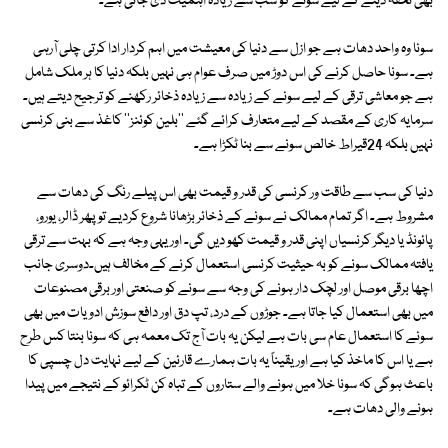
بھی تحفہ دینے کے لیے سونے کو سب سے زیادہ اہمیت دی جاتی ہے۔
سونا وہ واحد دھات ہے جو ازل سے دنیا کی معیشت میں اہم کردار ادا کرتی چلی آرہی
ہے۔ سونا حاصل کرنے کی اس دوڑ میں صرف عوام ہی نہیں بلکہ دنیا کا ہر ملک شامل
ہے جو معاشی ترقی کے لیے سونے کے زیادہ سے زیادہ ذخائر رکھنے کو ترجیح دیتے ہیں۔
سرمایہ کاری کے مقصد کے لیے متعارف کرائے گئے ''بلین کوئنز'' کاغذ سے بنی کرنسی
نہیں بلکہ 24قیراط خالص سونے سے بنا ٹکڑا ہے۔
دنیا کی سب سے طاقت ور کرنسی کی قدر و قیمت بھی اس پیلے رنگ کی دھات سے
مشروط ہے۔ اگر تمام ممالک نے سونے کے ذخائر بڑھانا شروع کردیے تو پھر ڈالر، یورو،
پائونڈ یا دیگر کرنسیاں اپنی قدر و قیمت کھو دیں گی۔ اور یہی وجہ ہے کہ بہت سے ترقی
یافتہ ممالک سونے کو بہ حیثیت کرنسی استعمال کرنے کے مخالف ہیں۔دوسری جانب
اچھا برقی موصل اور لچک دار ہونے کی وجہ سے سونے کو صنعتی اور برقی مصنوعات
میں بھی استعمال کیا جاتا ہے۔ جوڑوں کے درد، تپ دق اور دافع سوزش ادویات میں بھی
سونے کا استعمال عام سی بات ہے لیکن یہ بات آج تک معمہ ہی کہ سونا بنتا کس طرح
ہے یا اس کا ماخذ کیا ہے اور یقیناً یہ بات ہمارے قارئین کے لیے نہایت دل چسپی کا
باعث ہوگی کہ سونا خلا میں ہونے والے ستاروں کے تباہ کن ٹکرائو کے نتیجے میں پیدا
ہونے والی دھات ہے۔