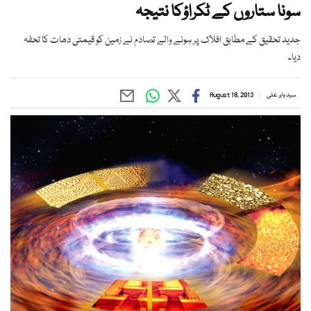
سونا ستاروں کے ٹکراؤکا نتیجہ
جدید تحقیق کے مطابق افلاک پر ہونے والے تصادم نے زمین کو قیمتی دھات کا تحفہ
دیا۔
سید بابر علی
August 18, 2013