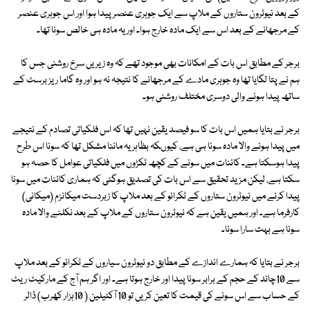
کے بعد نیوٹرون ستاروں کے ملاپ سے ایک جوہری عنصر پیدا ہوا اور اس جوہری عنصر
کے مرجھانے کے بعد اس سے ایک مادہ خارج ہوا۔ اور یہ مادہ ہی خالص سونا تھا۔
برجر کے مطابق اس بات کے امکانات بھی موجود تھے کہ وہ زیریں سرخ روشنی جس کا
ہم نے پتا لگایا تھا وہ جوہری مادے کے مرجھانے کا نتیجہ نہ ہو اور وہ گاما ریز برسٹ کے
ساتھ پیدا ہونے والی دوسری مختلف روشنی ہو۔
برجر نے بتایا ہمیں اس بات کا سو فیصد یقین نہیں تھا کہ اس فلکیاتی تصادم کے نتیجے
میں پیدا ہونے والا مادہ سونا ہی ہے، کیوںکہ بظاہر یہ ماننا مشکل تھا کہ سونا اس طرح
پیدا ہوسکتا ہے۔ کائنات میں سونے کے کچھ ٹکڑوں میں فلکیاتی عوامل کا حصہ ہو
سکتا ہے، لیکن مزید تحقیق سے اس بات کی تصدیق ہوگئی کہ ہماری کائنات میں سونا
پیدا کرنے میں نیوٹرون ستاروں کے ٹکرائو کے بعد ملاپ کا زبردست میکانزم (میکانی)
کارفرما ہے۔ اور ہمیں یقین ہے کہ نیوٹرون ستاروں کے ملاپ کے بعد نکلنے والا مادہ
سونا ہے بہت سارا سونا۔
برجر نے بتایا کہ ہمارے اندازے کے مطابق دو نیوٹرون سیاروں کے ٹکرائو کے بعد ملاپ
سے 10چاند کے حجم کے برابر سونا پیدا اور خارج ہوتا ہے۔ اور اگر ہم آج کے مارکیٹ ریٹ
کے حساب سے اس سونے کی قیمت کا تعین کریں تو 10 آکٹیلین ( 10ہزار کھرب) ڈالر