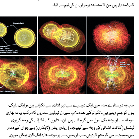
کے ذمہ دار ہیں جن کا مشاہدہ برجر اور ان کی ٹیم نے کیا۔
جب یہ دو ستارے مدار میں ایک دوسرے سے تیزرفتاری سے ٹکراتے ہیں تو ایک بلیک
ہول کو جنم دیتے ہیں۔ ٹکرائو کے بعد ملاپ سے ان نیوٹرون ستاروں کا مرکب بہت بھاری
ہوجاتا ہے اور وہ بلیک ہول میں گر جاتے ہیں۔ ان ستاروں کے ٹکرانے کی وجہ گریوی
ٹیشنل (کثافت اضافی کی وجہ سے کھینچنا) ریڈی ایشن (تابکاری) ہے جو ان کے مدار
میں موجود انرجی کو ختم کر دیتی ہے۔ ان میں سے ہر مردہ ستارہ ایک قوی ہیکل جوہری