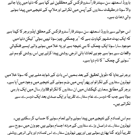
ہارورڈ اسمتھ سن سینٹر فار آسٹرو فزکس کے محققین نے کہا ہے کہ دنیا میں پایا جانے
والا سونا درحقیقت ستاروں کے آپس میں ٹکرانے اور ملاپ کے نتیجے میں پیدا ہونے
والی دھات ہے۔
اس حوالے سے ہارورڈ اسمتھ سن سینٹر فار آسٹرو فزکس کے محقق ایڈو برجر کا کہنا ہے
کہ ایک بہت مشہور کہاوت ہے کہ ''ہر چمکتی چیز سونا نہیں ہوتی'' لیکن دنیا میں
موجود سارا سونا ایک چمک کا ہی نتیجہ ہے اور یہ خلا میں ہونے والے ایسے فلکیاتی
واقعات سے ہوا ہے جو بے تحاشا ہائی انرجی روشنی پیدا کرتے ہیں اس روشنی کو ہم نے
''سونے کی چمک'' کا نام دیا ہے۔
برجر نے بتایا کہ طویل تحقیق کے بعد ہمیں اس بات کے شواہد ملے ہیں کہ سونا خلا میں
نیوٹرون ستاروں کے ٹکرائو اور پھر آپس میں ضم ہونے کے نتیجے میں وجود میں آیا ہے۔
برجر کے مطابق ہماری کہکشاں میں ان ستاروں کا ٹکرائو 10ہزار سال میں ایک بار ہی
ہوتا ہے جب کہ دوسرے عام ستارے تقریباً ہر ایک صدی بعد ایک دوسرے سے
ٹکراتے ہیں۔
ہم اس تصادم کے نتیجے میں پیدا ہونے والے تمام سونے کا حساب کر سکتے ہیں۔
نیوٹرون ستارے دراصل بڑے ستاروں کے مردہ اجسام ہوتے ہیں جو وزن میں سورج سے
تقریباً ڈیڑھ گنا بھاری ہوتے ہیں اور یہی نیوٹرون ستارے اس تصادم اور ہائی انرجی روشنی