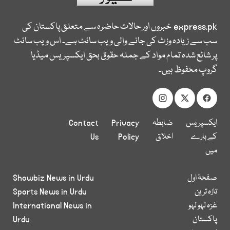
express.pk
خبروں اور حالات حاضرہ سے متعلق پاکستان کی
سب سے زیادہ وزٹ کی جانے والی ویب سائٹ ہے۔ اس ویب سائٹ
پر شائع شدہ تمام مواد کے جملہ حقوق بحق ایکسپریس میڈیا
گروپ محفوظ ہیں۔
ایکسپریس
ضابطہ
Privacy
Contact
کے بارے
اخلاق
Policy
Us
میں
صفحۂ اول
Showbiz News in Urdu
تازہ ترین
Sports News in Urdu
غزہ لہو لہو
International News in
پاکستان
Urdu