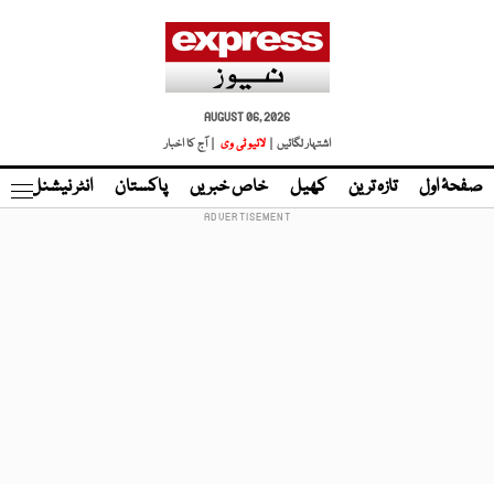
AUGUST 06, 2026
اشتہار لگائیں |
لائیو ٹی وی
| آج کا اخبار
صفحۂ اول
تازہ ترین
کھیل
خاص خبریں
پاکستان
انٹر نیشنل
ٹا