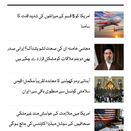
امریکا کو 5 قسم کے میزائلوں کی شدید قلت کا
سامنا
مجتبیٰ خامنہ ای کی صحت تشویشناک؟ ایرانی صدر
بھی دوبدو ملاقات کو مشکل قرار دے چکے ہیں
آبنائے ہرمز کھولنے کا معاہدہ تقریباً مکمل؛ قومی
سلامتی کونسل سے منظوری باقی ہے؛ ایران
امریکا میں ملازمت کے خواہش مند غیرملکی
صحافیوں کے سوشل میڈیا اکاؤنٹس کی جانچ ہوگی