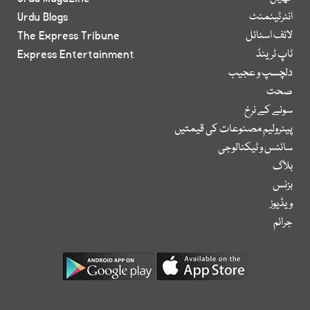
انٹرٹینمنٹ
Urdu Blogs
لائف اسٹائل
The Express Tribune
ٹاپ ٹرینڈ
Express Entertainment
دلچسپ و عجیب
صحت
سونے کے نرخ
پیٹرولیم مصنوعات کی قیمتیں
سائنس و ٹیکنالوجی
بلاگ
بزنس
ویڈیوز
جرائم