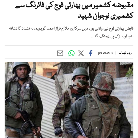
مقبوضہ کشمیر میں بھارتی فوج کی فائرنگ سے
کشمیری نوجوان شہید
قابض بھارتی فوج نے اوانتی پورہ میں سرکاری ملازم فراز احمد کو بہیمانہ تشدد کا نشانہ
بنایا اور سڑک پر پھینک گئے
ویب ڈیسک
April 20, 2019