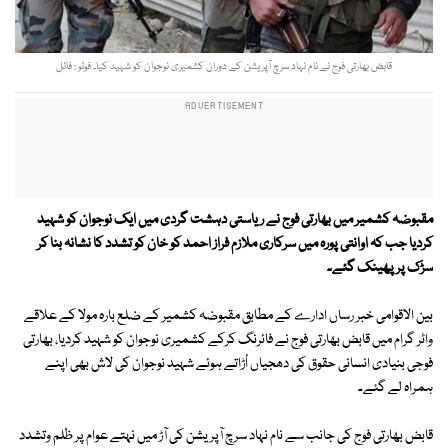
قابض بھارتی فوج نے نام نہاد سرچ آپریشن کے دوران کشمیری نوجوان کو شہید کیا۔ فوٹو : فائل
مقبوضہ کشمیر میں بھارتی فوج نے ریاستی دہشت گردی میں ایک نوجوان کو شہید
کردیا جب کہ اوانتی پورہ میں سرکاری ملازم فراز احمد کو خان کو تشدد کا نشانہ بنا کر
سڑک پر پھینک گئے۔
بین الاقوامی خبر رساں ادارے کے مطابق مقبوضہ کشمیر کے ضلع بارہ مولا کے علاقے
واٹر گرام میں قابض بھارتی فوج نے فائرنگ کرکے کشمیری نوجوان کو شہید کردیا، بھارتی
فوجی بنیادی انسانی حقوق کی دھجیاں اُڑاتے ہوئے شہید نوجوان کی لاش بھی اپنے
ہمراہ لے گئے۔
قابض بھارتی فوج کی جانب سے نام نہاد سرچ آپریشن کی آڑ میں نہتے عوام پر ظلم وتشدد