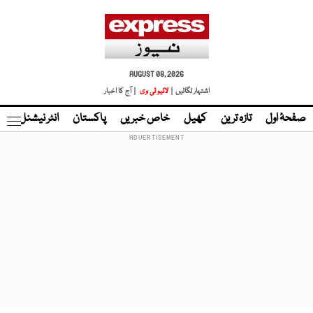
AUGUST 08, 2026
اشتہار لگائیں |
لائیو ٹی وی
| آج کا اخبار
صفحۂ اول
تازہ ترین
کھیل
خاص خبریں
پاکستان
انٹر نیشنل
ٹا