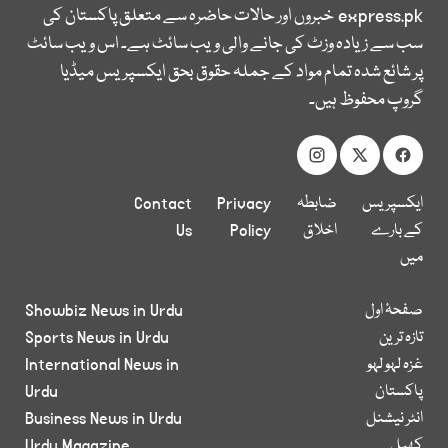
express.pk
خبروں اور حالات حاضرہ سے متعلق پاکستان کی
سب سے زیادہ وزٹ کی جانے والی ویب سائٹ ہے۔ اس ویب سائٹ
پر شائع شدہ تمام مواد کے جملہ حقوق بحق ایکسپریس میڈیا
گروپ محفوظ ہیں۔
ایکسپریس
ضابطہ
Privacy
Contact
کے بارے
اخلاق
Policy
Us
میں
صفحۂ اول
Showbiz News in Urdu
تازہ ترین
Sports News in Urdu
غزہ لہو لہو
International News in
پاکستان
Urdu
انٹر نیشنل
Business News in Urdu
کھیل
Urdu Magazine