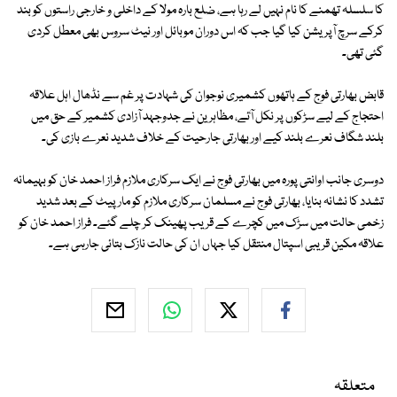
کا سلسلہ تھمنے کا نام نہیں لے رہا ہے، ضلع بارہ مولا کے داخلی و خارجی راستوں کو بند
کرکے سرچ آپریشن کیا گیا جب کہ اس دوران موبائل اور نیٹ سروس بھی معطل کردی
گئی تھی۔
قابض بھارتی فوج کے ہاتھوں کشمیری نوجوان کی شہادت پر غم سے نڈھال اہل علاقہ
احتجاج کے لیے سڑکوں پر نکل آٗئے، مظاہرین نے جدوجہد آزادی کشمیر کے حق میں
بلند شگاف نعرے بلند کیے اور بھارتی جارحیت کے خلاف شدید نعرے بازی کی۔
دوسری جانب اوانتی پورہ میں بھارتی فوج نے ایک سرکاری ملازم فراز احمد خان کو بہیمانہ
تشدد کا نشانہ بنایا، بھارتی فوج نے مسلمان سرکاری ملازم کو مارپیٹ کے بعد شدید
زخمی حالت میں سڑک میں کچرے کے قریب پھینک کر چلے گئے۔ فراز احمد خان کو
علاقہ مکین قریبی اسپتال منتقل کیا جہاں ان کی حالت نازک بتائی جارہی ہے۔
متعلقہ