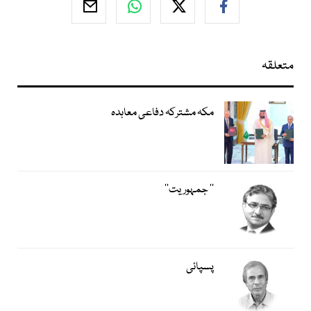
متعلقہ
مکہ مشترکہ دفاعی معاہدہ
’’ جمہوریت‘‘
پسپائی