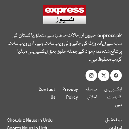
express.pk
خبروں اور حالات حاضرہ سے متعلق پاکستان کی
سب سے زیادہ وزٹ کی جانے والی ویب سائٹ ہے۔ اس ویب سائٹ
پر شائع شدہ تمام مواد کے جملہ حقوق بحق ایکسپریس میڈیا
گروپ محفوظ ہیں۔
ایکسپریس
ضابطہ
Privacy
Contact
کے بارے
اخلاق
Policy
Us
میں
صفحۂ اول
Showbiz News in Urdu
تازہ ترین
Sports News in Urdu