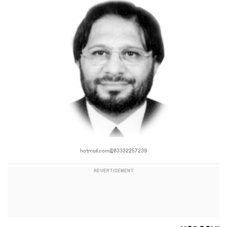
03332257239@hotmail.com