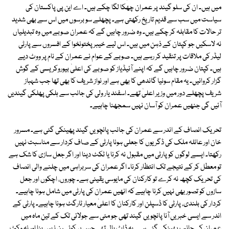
میں ہیں۔ ان کی سلو گیند پر عمران چھکا لگا چکے ہیں۔ اے این پی پاکستان کی
سیاست میں سب سے قدیم تاریخ رکھتی ہے۔ پچھلے سو برسوں میں اس سے بھی شدید
تر حالات کا مقابلہ کر چکے ہیں۔ وہ ضرور چاہیں گے کہ عمران صوبے میں وہ تبدیلیاں
نہ لاسکیں جو کپتان کے ذہن میں ہیں۔ اس لیے خیبر پختونخوا کے افسروں سے پارٹی
لیڈر کی ملاقات پر تنقید کر رہے ہیں۔ صوبے کے عوام نے عمران کے نام پر ووٹ دیے
ہیں۔ کپتان ضرور چاہیں گے کہ اپنے آئیڈیاز کو صوبے کی اعلیٰ بیوروکریسی کے گوش
گزار کروائیں۔ یہ مقام سونیا گاندھی کا بھی ہے اور نواز شریف کا بھی تھا جب شہباز
شریف پچھلے دور میں وزیر اعلیٰ تھے۔ اسفند یار ولی کی جانب سے ہلکی پھلکی گیندیں
آئیں گی جنھیں عمران کو آسان نہیں سمجھنا چاہیے۔
تحریک انصاف کے اندر سے عمران کی جانب پانچویں گیند پھینکی گئی ہے۔ مسرور
خان اور عائلہ ملک کی ڈگریوں کا جعلی ہونا پارٹی کے صاف کردار سے مناسبت نہیں
رکھتا۔ ایسے لوگوں کو پارٹی میں مقبول نہ کرنا یا ٹکٹ دینا اور اگر جعل سازی کا شک ہے
تو معطل کر کے نتیجے تک انتظار کرنا۔ اگر عمران کی سربراہی میں چلنے والی انصاف
کی تحریک کچھ نہ کرے تو کارکنان کی مایوسی یقینی ہے۔ چوروں، اچکوں اور جعل
سازوں کو تصور بھی نہیں کرنا چاہیے کہ انھیں عمران کی پارٹی میں شامل ہونا چاہیے۔
کردار کی بلندی، پارٹی کا ڈسپلن اور کارکنان کا اعلیٰ معیار ٹارگٹ ہونا چاہیے۔ پارٹی کے
اندر سے ایسی خبریں آنا پانچویں گیند تھی جو مئی سے جولائی تک کے تین ماہ میں
عمران کی جانب پھینکی گئی ہے۔ یہ ڈاٹ بال تھی جس پر کوئی رن نہیں بنا اور نہ وکٹ