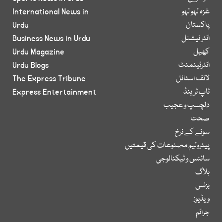
غزہ لہو لہو
International News in
پاکستان
Urdu
انٹر نیشنل
Business News in Urdu
کھیل
Urdu Magazine
انٹرٹینمنٹ
Urdu Blogs
لائف اسٹائل
The Express Tribune
ٹاپ ٹرینڈ
Express Entertainment
دلچسپ و عجیب
صحت
سونے کے نرخ
پیٹرولیم مصنوعات کی قیمتیں
سائنس و ٹیکنالوجی
بلاگ
بزنس
ویڈیوز
جرائم