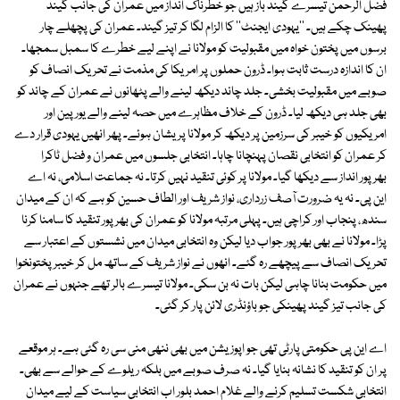
فضل الرحمٰن تیسرے گیند باز ہیں جو خطرناک انداز میں عمران کی جانب گیند
پھینک چکے ہیں۔ ''یہودی ایجنٹ'' کا الزام لگا کر تیز گیند۔ عمران کی پچھلے چار
برسوں میں پختون خواہ میں مقبولیت کو مولانا نے اپنے لیے خطرے کا سمبل سمجھا۔
ان کا اندازہ درست ثابت ہوا۔ ڈرون حملوں پر امریکا کی مذمت نے تحریک انصاف کو
صوبے میں مقبولیت بخشی۔ جلد چاند دیکھ لینے والے پٹھانوں نے عمران کے چاند کو
بھی جلد ہی دیکھ لیا۔ ڈرون کے خلاف مظاہرے میں حصہ لینے والے یورپین اور
امریکیوں کو خیبر کی سرزمین پر دیکھ کر مولانا پریشان ہوئے۔ پھر انھیں یہودی قرار دے
کر عمران کو انتخابی نقصان پہنچانا چاہا۔ انتخابی جلسوں میں عمران و فضل ٹاکرا
بھرپور انداز سے دیکھا گیا۔ مولانا پر کوئی تنقید نہیں کرتا۔ نہ جماعت اسلامی، نہ اے
این پی۔ نہ یہ ضرورت آصف زرداری، نواز شریف اور الطاف حسین کو ہے کہ ان کے میدان
سندھ، پنجاب اور کراچی ہیں۔ پہلی مرتبہ مولانا کو عمران کی بھرپور تنقید کا سامنا کرنا
پڑا۔ مولانا نے بھی بھرپور جواب دیا لیکن وہ انتخابی میدان میں نشستوں کے اعتبار سے
تحریک انصاف سے پیچھے رہ گئے۔ انھوں نے نواز شریف کے ساتھ مل کر خیبر پختونخوا
میں حکومت بنانا چاہی لیکن بات نہ بن سکی۔ مولانا تیسرے بالر تھے جنہوں نے عمران
کی جانب تیز گیند پھینکی جو باؤنڈری لائن پار کر گئی۔
اے این پی حکومتی پارٹی تھی جو اپوزیشن میں بھی ننھی منی سی رہ گئی ہے۔ ہر موقعے
پر ان کو تنقید کا نشانہ بنایا گیا۔ نہ صرف صوبے میں بلکہ ریلوے کے حوالے سے بھی۔
انتخابی شکست تسلیم کرنے والے غلام احمد بلور اب انتخابی سیاست کے لیے میدان