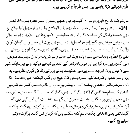
طرح انجوائے کرنا چاہتے ہیں جس طرح آج کر رہے ہیں۔
نواز شریف واضح طور پر دوسرے گیند باز ہیں جنھیں عمران سے خطرہ ہے۔ 30 نومبر
2011ء سے شروع ہونے والے خطرے کو انھوں نے الیکشن والے دن تو جھیل لیا لیکن آج
بھی وہ مسلم لیگ کی سیاست کے لیے بڑا خطرہ ہیں۔ لاہور، پنڈی، اسلام آباد اور میانوالی
سے سیٹیں جیتنے اور گوجرانوالہ، فیصل آباد سے اچھے ووٹ لے جانے والے کپتان کو 'ن
والے' اپنے لیے سب سے بڑا خطرہ سمجھتے ہیں، طاقتور اداروں، امریکا اور پیپلز پارٹی سے
بھی بڑا خطرہ۔ پنجاب ہی سے زیادہ ووٹ لے جانے والے شریف برادران دوسرے صوبوں
میں کمزور ہیں۔ وہ کراچی اور خیبر پختونخوا کے انتخابی نتیجے دیکھ رہے ہیں۔ ایک شہر
سے لاکھوں ووٹ اور ایک صوبے میں حکومت بنانے پر رائے ونڈ کی گہری نظر ہے۔ وہ
یہاں سے عمران کے مخالفین سے دوستی کو ترجیح دیں گے۔ الیکشن میں دھاندلی کا
الزام سہنے والے ''انتخابی چکمہ'' دے چکے ہیں۔ اب ان کا ارادہ ہے اگلے معرکے میں
کپتان کے تمام مخالفین کو اکٹھے کر کے انھیں اکیلا کیا جائے۔ ''اگر سب مل جائیں تب
بھی مجھے نہیں ہرا سکتے'' یہ بات عمران نے گزرے انتخابات کے لیے کہی تھی کہ
آیندہ کے لیے؟ نہیں معلوم لیکن بہرحال یہ طے ہے کہ عمران کو دوسری گیند چکمہ
گیند تھی یعنی انتخابی چکمہ۔ ہم کہہ سکتے ہیں کہ کپتان اس گیند پر آؤٹ ہوتے
ہوتے بچ گئے۔