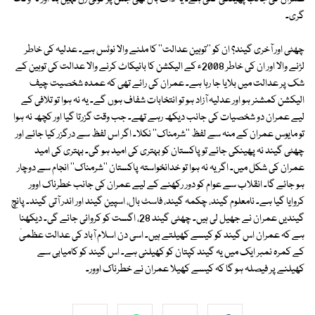
گری۔
چھٹی اور آخری گیند؟ ان کو ''توہین عدالت'' کا ملنے والا نوٹس ہے۔ عدلیہ کی خاطر
لڑنے والا اور ان کی خاطر 2008ء کے الیکشن کا بائیکاٹ کرنے والا عدالت کی توہین کے
شک پر عدالت میں بلایا جا رہا ہے۔ عمران کی رائے تھی کہ عمدہ شخصیت چیف
الیکشن کمشنر ہو اور عدلیہ آزاد ہو تو انتخابات شفاف ہوں گے۔ یہ نہ ہوا تو تلافی کے
لیے عمران دو شخصیات کی جانب دیکھ رہے تھے۔ جب وقت گزرتا گیا اور کچھ نہ ہوا
تو مایوس عمران کے منہ سے لفظ ''شرمناک'' نکلا۔ اگر اس لفظ سے درگزر کیا جائے اور
چھٹی گیند نہ پھینکی جائے تو پاکستان کو بہتری کی امید ہو گی۔ بہتری کی امید
عمران کی شکل میں۔ اگر یہ نہ ہوا تو خدانخواستہ پاکستان ''شرمناک'' انجام سے دوچار
ہو جائے گا۔ انقلاب سے عوام کو دور رکھنے کے لیے عمران کی جانب خطرناک اوور
کروایا گیا ہے۔ نامعلوم گیند، چکمہ گیند، فاسٹ بال، اسپین گیند اور اندر آتی گیند۔ پانچ
گیندیں عمران نے جھیل لی ہیں۔ چھٹی گیند 28، اگست کو کروائی جائے گی۔ دیکھنا
ہے کہ عمران اس گیند کو کیسے کھیلتے ہیں۔ اسی دن اسلام آباد کی عدالت عظمیٰ
کے کمرہ نمبر ایک میں یہ گیند کپتان کو کھیلنی ہے۔ اس گیند کو کامیابی سے
کھیلنے پر فیصلہ ہو گا کہ کیسے کھیلا عمران نے خطرناک اوور۔