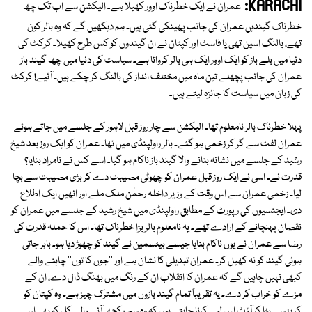
KARACHI:
عمران نے ایک خطرناک اوور کھیلا ہے۔ الیکشن سے اب تک چھ
خطرناک گیندیں عمران کی جانب پھینکی گئی ہیں۔ ہم دیکھیں گے کہ وہ بالر کون
تھے، بالنگ اسپن تھی یا فاسٹ اور کپتان نے ان گیندوں کو کس طرح کھیلا۔ کرکٹ کی
دنیا میں بلے باز کو ایک اوور ایک ہی بالر کرواتا ہے۔ سیاست کی دنیا میں چھ گیند باز
عمران کی جانب پچھلے تین ماہ میں مختلف انداز کی بالنگ کر چکے ہیں۔ آئیے! کرکٹ
کی زبان میں سیاست کا جائزہ لیتے ہیں۔
پہلا خطرناک بالر نامعلوم تھا۔ الیکشن سے چار روز قبل لاہور کے جلسے میں جاتے ہوئے
عمران لفٹ سے گر کر زخمی ہو گئے۔ بالر راولپنڈی میں تھا۔ عمران کو ایک روز بعد شیخ
رشید کے جلسے میں نشانہ بنانے والا گیند باز ناکام ہو گیا۔ اسے کس نے نامراد بنایا؟
قدرت نے۔ اسی نے ایک روز قبل عمران کو چھوٹی مصیبت دے کر بڑی مصیبت سے بچا
لیا۔ زخمی عمران سے اس وقت کے وزیر داخلہ رحمٰن ملک ملے اور انھیں ایک اطلاع
دی۔ ایجنسیوں کی رپورٹ کے مطابق راولپنڈی میں شیخ رشید کے جلسے میں عمران کو
نقصان پہنچانے کے ارادے تھے۔ یہ نامعلوم بالر بڑا خطرناک تھا۔ اس کا حملہ قدرت کی
رضا سے عمران نے یوں ناکام بنایا جیسے بیٹسمین نے گیند کو چھوڑ دیا ہو۔ باہر جاتی
ہوئی گیند کو نہ کھیل کر۔ عمران تبدیلی کا نشان ہے اور ''جوں کا توں'' چاہنے والے
کبھی نہیں چاہیں گے کہ عمران کا انقلاب ان کے رنگ میں بھنگ ڈال دے، ان کے
مزے کو خراب کر دے۔ یہ تقریباً تمام گیند بازوں میں مشترک چیز ہے۔ وہ کپتان کو
کریز سے ہٹا کر آؤٹ اس لیے کرنا چاہتے ہیں کہ وہ سب کچھ آنے والے کل کو بھی اسی