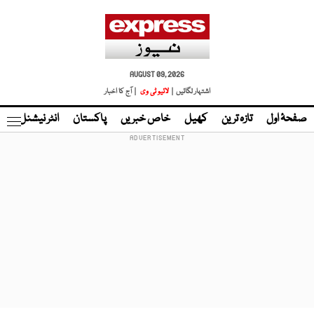
AUGUST 09, 2026
اشتہار لگائیں |
لائیو ٹی وی
| آج کا اخبار
صفحۂ اول
تازہ ترین
کھیل
خاص خبریں
پاکستان
انٹر نیشنل
ٹا