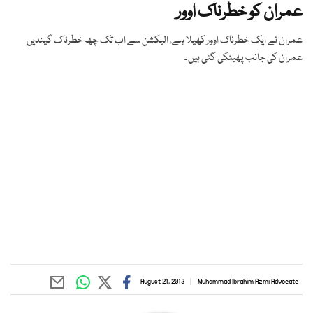
عمران کو خطرناک اوور
عمران نے ایک خطرناک اوور کھیلا ہے، الیکشن سے اب تک چھ خطرناک گیندیں
عمران کی جانب پھینکی گئی ہیں۔
August 21, 2013
Muhammad Ibrahim Azmi Advocate