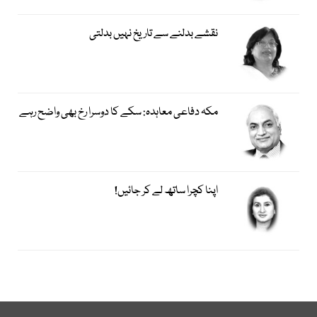
نقشے بدلنے سے تاریخ نہیں بدلتی
مکہ دفاعی معاہدہ: سکے کا دوسرا رخ بھی واضح رہے
اپنا کچرا ساتھ لے کر جائیں!