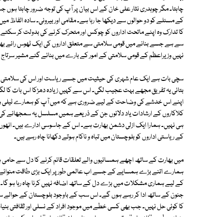
چاہتا۔ مگر چوہدری نثار علی خان کے اس بیان پر آپ کی توجہ ضرور چاہتا ہوں
کے مسئلے کو دو حوالوں سے دیکھا جا رہا ہے۔ مقامی اور بیرونی۔ سادہ الفاظ 
کا تدارک وہ اپنے ماتحت اداروں کو چوکس اور متحرک کرنے کی بدولت کر سکتے
سے ہے جسے بنانے میں قومی سلامتی سے متعلق اداروں کی ایک ٹھوس رائے ب
نہیں وزیراعظم کے قومی سلامتی کے امور کے بارے میں بنائے گئے مشیر سرتاج ع
سچی بات ہے ایک عام شہری کی حیثیت میں جسے ریاست اور اس کی سلامتی کے مت
بتائی یہ تفریق مجھے بہت عجیب لگی۔ اس سے کہیں زیادہ دھڑکا اس بات کا لگا کہ
اپنے اس خدشے کی وضاحت کے لیے ضروری ہے کہ میں آپ کو ہمارے ٹیلی وژن اس
کلاکاروں کے ارشادات یاد دلائوں جن کے ذریعے ہمیں مسلسل یہ سمجھانے ک
ہی نہیں۔ ہمارا ایک ازلی دشمن بھارت ہے۔ اس کے جاسوسی ادارے ہیں۔ انھوں نے 
کے ریاستی اداروں کو بلوچستان میں تباہ و ناکام ہوتے دکھانا چاہ رہے ہیں۔
میں بھارت کے ساتھ اچھے ہمسائیوں والے تعلقات قائم کرنے کا دل سے حامی ہوں۔
ہمارے اتنے بڑے ہمسایے کے جسے اب عالمی طور پر ایک بڑی طاقت منوائے 
کے لیے ہماری مشکلات میں بڑے دل کے ساتھ اضافہ نہیں کرنا چاہ رہا ہو گا۔
جنون کے ساتھ ادا کر رہے ہوں گے۔ اس سب کے باوجود بلوچستان کے حوالے سے
کا کوئی حل نہیں۔ جب بھی کسی خطے میں موجود افراد کے نسلی اور ثقافتی بنیاد