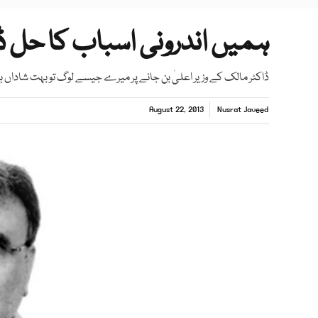
ہمیں اندرونی اسباب کا حل ڈھ
ڈاکٹر مالک کے وزیر اعلیٰ بن جانے پر میرے جیسے لوگ تو بہت شاداں ہ
August 22, 2013
Nusrat Javeed