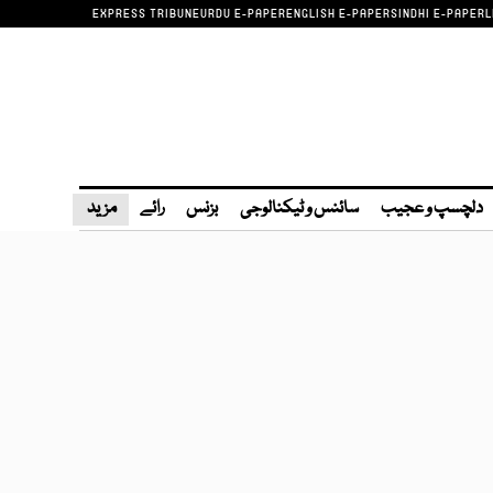
EXPRESS TRIBUNE
URDU E-PAPER
ENGLISH E-PAPER
SINDHI E-PAPER
L
دلچسپ و عجیب
سائنس و ٹیکنالوجی
بزنس
رائے
مزید