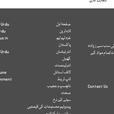
سفارت کاری
صفحۂ اول
 Urdu
تازہ ترین
rdu
غزہ لہو لہو
ws in
پاکستان
کی سب سے زیادہ
انٹر نیشنل
 Urdu
 تمام مواد کے
کھیل
انٹرٹینمنٹ
لائف اسٹائل
bune
ٹاپ ٹرینڈ
inment
دلچسپ و عجیب
Contact Us
صحت
سونے کے نرخ
پیٹرولیم مصنوعات کی قیمتیں
سائنس و ٹیکنالوجی