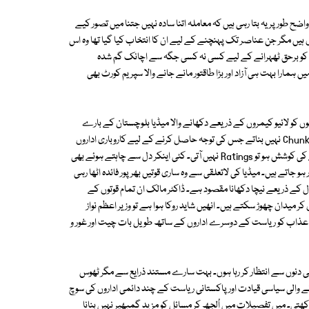
طور پر یہ بتا رہی ہیں کہ معاملہ اتنا سادہ نہیں جتنا میں تصور کیے
ں ہیں مگر جن عناصر تک پہنچنے کے لیے ان کا انتخاب کیا گیا تھا وہ اس
ے کو برحق ٹھہرانے کے لیے کسی نہ کسی جگہ سے اچانک گم شدہ
 ہمارا بہت ہی آزاد اور بڑا طاقتور مانے جانے والا سپریم کورٹ بھی
 کو لائیو کیمروں کے ذریعے دکھانے والا میڈیا بلوچستان کے بارے
میں کافی بے حس رہا ہے۔ بلوچی زبان بولنے والے اشیائے صرف کا کوئی بہت بڑا Chunk نہیں بناتے جس کی توجہ حاصل کرنے کے لیے کاروباری اداروں
کو اشتہار بازی کرنا ہوتی ہے۔ بلوچستان کے مسائل کا سنجیدگی سے جائزہ لینے کی کوشش ہو تو Ratings نہیں آتی۔ کئی اینکر دل سے چاہتے ہوئے بھی
و جاتے ہیں۔ میڈیا کی لاتعلقی سے وہ ساری قوتیں بھرپور فائدہ اٹھا رہی
 کے ذریعے نیچا دکھانا مقصود ہے۔ ڈاکٹر مالک ان تمام قوتوں کے
یدان چھوڑ سکتے ہیں۔ انھیں شاید روکا ہوا ہے تو وزیر اعظم نواز
عذاب کو ریاست کے دوسرے اداروں کے ساتھ طویل بات چیت اور غور و
دنوں سے انتظار کر رہا ہوں۔ بہت سارے مستند ذرایع سے مگر ٹھوس
ر کا پتہ دیتے ہیں کہ 11 مئی 2013ء کو منتخب ہونے والی سیاسی قیادت اور پاکستانی ریاست کے چند دائمی اداروں کی سوچ
۔ میں تفصیلات میں اُلجھ کر مسائل کو مزید گمبھیر نہیں بنانا