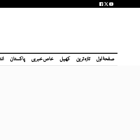
صفحۂ اول
تازہ ترین
کھیل
خاص خبریں
پاکستان
انٹ