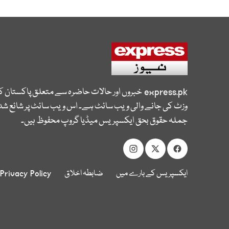
express.pk
خبروں اور حالات حاضرہ سے متعلق پاکستان 
وزٹ کی جانے والی ویب سائٹ ہے۔ اس ویب سائٹ پر شائع شدہ
جملہ حقوق بحق ایکسپریس میڈیا گروپ محفوظ ہیں۔
ایکسپریس کے بارے میں
ضابطہ اخلاق
Privacy Policy