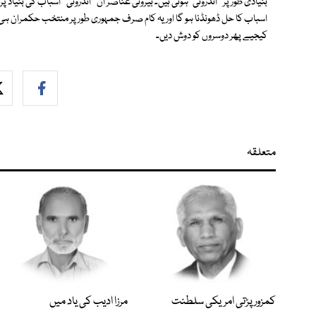
بنیادی طور پر ''اندرونی''ہوتی ہیں۔ بیرونی عناصر ان ''اندرونی'' اسباب کی بنیاد پ
اسباب کا حل ڈھونڈنا ہو گا اور یہ کام صرف جمہوری طور پر منتخب حکمران ہ
کیجیے پھر دوسروں کو دوش دیں۔
متعلقہ
کمزور پڑتی امریکی سلطنت
مرزا ادیب کی یاد میں