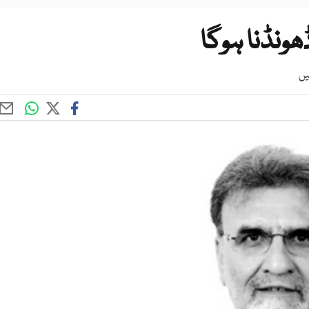
ونڈنا ہوگا
یں