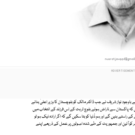
nusrat.javeed@gmai
جود نواز شریف نے جب ڈاکٹر مالک کو بلوچستان کا وزیر اعلیٰ بنانے
 کہ پاکستان سے ناراض ہوئے بلوچ تربت کے اس فرزند کے انتخاب میں
استے بنیں گے اور ہم دُنیا کو بتا سکیں گے کہ اگر ارادہ نیک ہو تو
 کو آئین اور جمہوریت کے طے شدہ اصولوں پر عمل کے ذریعے اپنے