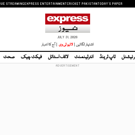
IVE STREAMING
EXPRESS ENTERTAINMENT
CRICKET PAKISTAN
TODAY'S PAPER
JULY 31, 2026
اشتہار لگائیں |
لائیو ٹی وی
| آج کا اخبار
ر نیشنل
ٹاپ ٹرینڈ
انٹرٹینمنٹ
لائف اسٹائل
فیکٹ چیک
صحت