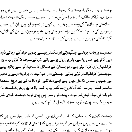
چند دنوں سے مگر بلوچستان کے حوالے سے مسلسل ایسی خبریں آ رہی ہیں جو واضح 
بیٹھا تھا۔ ڈاکٹر مالک کے وزیر اعلیٰ بن جانے پر میرے جیسے لوگ تو بہت شادا
''علامتی چالبازی'' کی وجہ سے پہلے سے کہیں زیادہ چراغ پا ہیں۔ ان کے غص
نوجوانوں کی مسخ شدہ لاشیں برآمد ہو جاتی ہیں۔ یہ وہ نوجوان ہیں جن کی تلاش میں
گزشتہ کئی مہینوں سے بے چینی کے ساتھ متحرک رہا ہے۔
ہمارے ہر وقت چیختے چنگھاڑتے اور سکندر جیسے جنونی افراد کے رچائے ڈراموں
بلوچستان کو نظرانداز کرتے ہوئے ''چسکے دار'' موضوعات پر توجہ دینے پر مجبور ہ
ہیں جنھیں مسائل کا حل نہیں اپنے اپنے مخالفین کو طاقت کے بے دریغ استعمال
سامنے قطعی بے بس نظر آنا شروع ہو گئے ہیں۔ کسی وقت بھی اپنی شکست مان کر م
شریف کی نیک نیتی نے جو اب چند دنوں سے اپنی پوری توجہ دہشت گردی کے 
خوض کے بعد پوری طرح سمجھ کر حل کرنا چاہ رہے ہیں۔
دہشت گردی کے سدباب کے لیے کسی ٹھوس پالیسی کا بطور رپورٹر میں بھی کئی 
اشارے مل رہے ہیں جو اس ام
بہت سارے معاملات کے بارے میں ایک دوسرے سے قطعاً کوئی واسطہ نہیں رکھتی