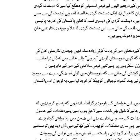
 جس کے ذریعے انھوں نے قومی اسمبلی کو مطلع کیا ہے کہ دہشت گردی
میں ان کا خیال تھا ایک دہشت گردی خالصتاً اندرونی نوعیت کی ہے جس
 ہیں۔ دہشت گردی کی دوسری قسم کا تعلق پاکستان کی خارجہ پالیسی
ھی طلب کی جاتی ہے۔ اس دہشت گردی کا علاج چوہدری نثار علی خان
زیز ڈھونڈ رہے ہیں۔
علق امور کی بابت کوئی زیادہ علم نہیں چوہدری نثار علی خان کی
 کہیں بلوچستان کو بھی ''بیرونی'' والے خانے میں نہ ڈال دیا جائے۔
کرینوں پر اپنے تئیں قومی سلامتی کے امور کے ماہر بنے ان
ی کوشش کی جاتی ہے کہ بلوچستان میں کوئی ناراضگی سرے سے موجود
چند گمراہ نوجوانوں کو بہکا کر خرید لیا ہے۔ یہ نوجوان اب پاکستان
 اس خواہش کے باوجود ہرگز اتنا سادہ نہیں کہ یہ باور کر بیٹھوں کہ
جانے کا شوق بھی شدت سے لاحق ہو رہا ہے اپنے مفادات کے حصول
 بھارت کے جاسوسی ادارے بھی اس ضمن میں اپنا روایتی کردار بڑے
 اپنی ساری مشکلات کو بھارت کے کھاتے میں ڈال دینا بھی تو مسئلے
وں پر قائم گروہ اپنی ریاست سے ناراض ہوتے ہیں تو اس کی وجوہات