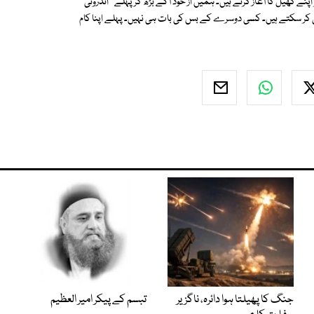
ر اپنے کھیل کا آغاز کرتے ہیں۔ ہمیں از خود آگے بڑھ کر پہلے ''اندرونی''
ی کر سکتے ہیں۔ کسی دوسرے کے بس کی بات ہی نہیں۔ پہلے اپنا کام
جنگ کا پھیلتا ہوا دائرہ، ناگزیر
تبسم کے پیکر امیر العظیم