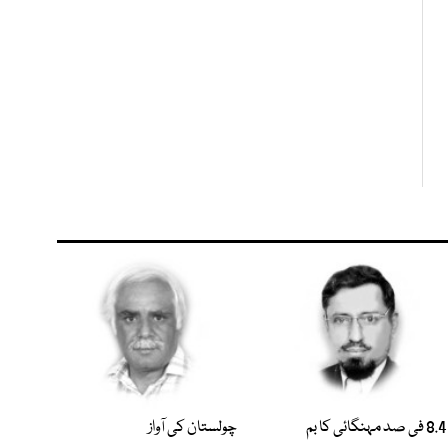
8.4 فی صد مہنگائی کا بم
چولستان کی آواز