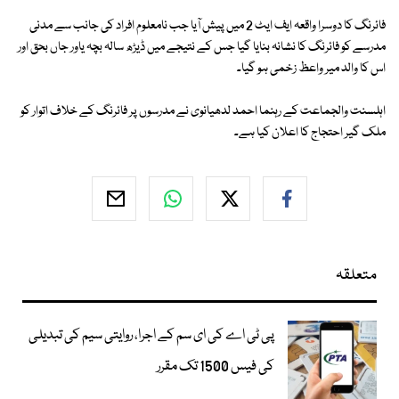
فائرنگ کا دوسرا واقعہ ایف ایٹ 2 میں پیش آیا جب نامعلوم افراد کی جانب سے مدنی
مدرسے کو فائرنگ کا نشانہ بنایا گیا جس کے نتیجے میں ڈیڑھ سالہ بچہ یاور جاں بحق اور
اس کا والد میر واعظ زخمی ہو گیا۔
اہلسنت والجماعت کے رہنما احمد لدھیانوی نے مدرسوں پر فائرنگ کے خلاف اتوار کو
ملک گیر احتجاج کا اعلان کیا ہے۔
متعلقہ
پی ٹی اے کی ای سم کے اجرا، روایتی سیم کی تبدیلی
کی فیس 1500 تک مقرر