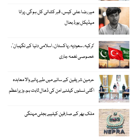
میر رضا علی کیس، قبر کشائی کل ہوگی، پرانا
میڈیکل بورڈ بحال
‘ترکیہ، سعودیہ، پاکستان، اسلامی دنیا کے نگہبان’،
خصوصی نغمہ جاری
حرمین شریفین کے سائے میں طے پانے والا معاہدہ
اگلی نسلوں کیلئے امن کی ڈھال ثابت ہو، وزیراعظم
ملک بھر کے صارفین کیلیے بجلی مہنگی