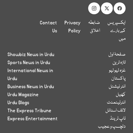
ایکسپریس
ضابطہ
Privacy
Contact
کے بارے
اخلاق
Policy
Us
میں
صفحۂ اول
Showbiz News in Urdu
تازہ ترین
Sports News in Urdu
غزہ لہو لہو
International News in
پاکستان
Urdu
انٹر نیشنل
Business News in Urdu
کھیل
Urdu Magazine
انٹرٹینمنٹ
Urdu Blogs
لائف اسٹائل
The Express Tribune
ٹاپ ٹرینڈ
Express Entertainment
دلچسپ و عجیب