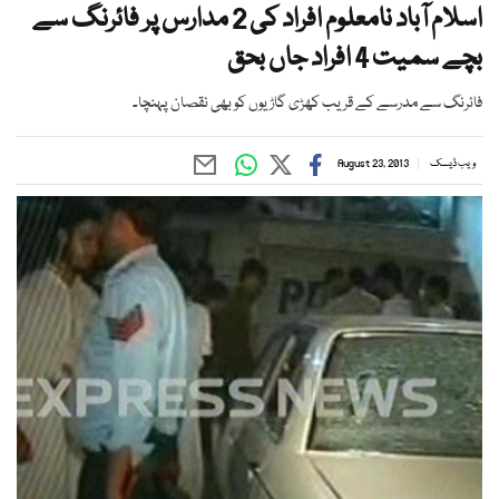
اسلام آباد نامعلوم افراد کی 2 مدارس پر فائرنگ سے
بچے سمیت 4 افراد جاں بحق
فائرنگ سے مدرسے کے قریب کھڑی گاڑیوں کو بھی نقصان پہنچا۔
ویب ڈیسک
August 23, 2013