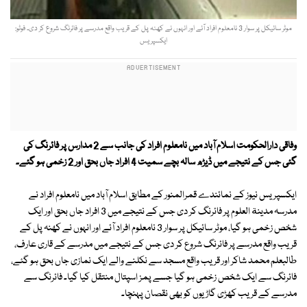
موٹر سائیکل پر سوار 3 نامعلوم افراد آئے اور انہوں نے کھنہ پل کے قریب واقع مدرسے پر فائرنگ شروع کر دی۔ فوٹو:
ایکسپریس
وفاقی دارالحکومت اسلام آباد میں نامعلوم افراد کی جانب سے 2 مدارس پر فائرنگ کی
گئی جس کے نتیجے میں ڈیڑھ سالہ بچے سمیت 4 افراد جاں بحق اور 2 زخمی ہو گئے۔
ایکسپریس نیوز کے نمائندے قمرالمنور کے مطابق اسلام آباد میں نامعلوم افراد نے
مدرسہ مدینة العلوم پر فائرنگ کر دی جس کے نتیجے میں 3 افراد جاں بحق اور ایک
شخص زخمی ہو گیا، موٹر سائیکل پر سوار 3 نامعلوم افراد آئے اور انہوں نے کھنہ پل کے
قریب واقع مدرسے پر فائرنگ شروع کر دی جس کے نتیجے میں مدرسے کے قاری عارف،
طالبعلم محمد شاکر اور قریب واقع مسجد سے نکلنے والے ایک نمازی جاں بحق ہو گئے،
فائرنگ سے ایک شخص زخمی ہو گیا جسے پمز اسپتال منتقل کیا گیا۔ فائرنگ سے
مدرسے کے قریب کھڑی گاڑیوں کو بھی نقصان پہنچا۔