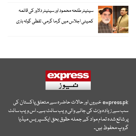
سینیٹر طلحہ محمود اور سینیٹر دلاور کی قائمہ
کمیٹی اجلاس میں گرما گرمی، لفظی گولہ باری
express.pk
خبروں اور حالات حاضرہ سے متعلق پاکستان کی
سب سے زیادہ وزٹ کی جانے والی ویب سائٹ ہے۔ اس ویب سائٹ
پر شائع شدہ تمام مواد کے جملہ حقوق بحق ایکسپریس میڈیا
گروپ محفوظ ہیں۔