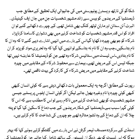
شکاگو کی نارتھ ویسٹرن یونیورسٹی میں کی جانیوالی ایک تحقیق کے مطابق جب
ڈیمنشیا کے مریضوں کو بیس سے زائد مشہور شخصیات جن میں جان ایف کینیڈی ،
البرٹ آئن سٹائن اور مارٹن لوتھر کنگ بھی شامل تھے، کے چہرے دکھائے گئے تو ان
افراد کو اس قدر مشہور شخصیات کو شناخت کرنے میں بھی دشواری کاسامنا کرناپڑا۔
شرکاء کو جو بھی چہرہ دکھایا گیااس کے بارے میں انہیں اشارے دیے گئے تا کہ وہ ان کا
نام بتاسکیں۔جب وہ ان کا نام نہ بتاسکے تو انہیں کہا گیا کہ وہ تحریری مواد کو پڑھ کر ان
کا نام بتادیں۔اس ٹیسٹ میں ستائیس شرکاء وہ تھے جن کو ڈیمنیشا کا عارضہ نہیں تھا
جبکہ تیس اس کے مریض تھے۔ بیماری سے محفوظ شرکاء کے مقابلے میں چہرہ
شناخت کرنے کے مقابلے میں مریض شرکاء کی کارکردگی بہت ناقص تھی۔
رپورٹ کے مطابق اگرچہ یہ ایک معمولی بات دکھائی دیتی ہے کہ کوئی انسان کبھی
کبھی کوئی چہرہ یا نام وغیرہ بھول جائے لیکن اگر کوئی انسان ایلوس پریسلے جیسی
مشہور شخصیت کو بھی شناخت کرنے میں ناکام رہے تو اس کا مطلب ہے کہ اس کا
کوئی گہرا سبب ہے۔ڈیمنشیا کے شکار مریضوں کے جب دماغ کا سکین کیا گیا تو پتہ
چلا کہ ان کے دماغ کے وہ ٹشوز متاثرہ تھے جو چہروں کی شناخت کا کام کرتے ہیں۔
اسٹڈی کے سرکردہ مصنف ٹیمر گرفن نے اس بارے میں گفتگو کرتے ہوئے کہا کہ بہتر
ہوگا کہ اس ٹیسٹ کو بھی دیگر ان ٹیسٹوں کے ساتھ شامل کیا جائے جن کو ڈیمنشیا کی