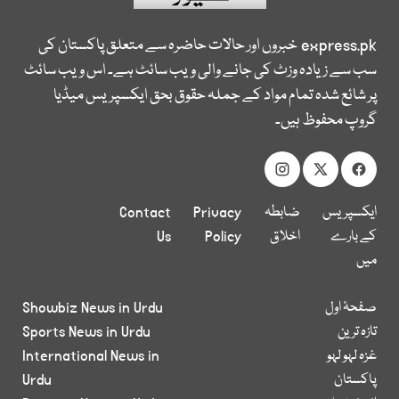
express.pk
خبروں اور حالات حاضرہ سے متعلق پاکستان کی
سب سے زیادہ وزٹ کی جانے والی ویب سائٹ ہے۔ اس ویب سائٹ
پر شائع شدہ تمام مواد کے جملہ حقوق بحق ایکسپریس میڈیا
گروپ محفوظ ہیں۔
ایکسپریس
ضابطہ
Privacy
Contact
کے بارے
اخلاق
Policy
Us
میں
صفحۂ اول
Showbiz News in Urdu
تازہ ترین
Sports News in Urdu
غزہ لہو لہو
International News in
پاکستان
Urdu