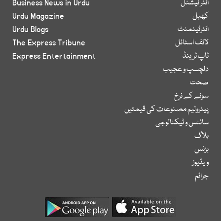
انٹر نیشنل
Business News in Urdu
کھیل
Urdu Magazine
انٹرٹینمنٹ
Urdu Blogs
لائف اسٹائل
The Express Tribune
ٹاپ ٹرینڈ
Express Entertainment
دلچسپ و عجیب
صحت
سونے کے نرخ
پیٹرولیم مصنوعات کی قیمتیں
سائنس و ٹیکنالوجی
بلاگ
بزنس
ویڈیوز
جرائم