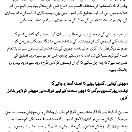
چلے گا کہ ڈیمنشیا کی مختلف اقسام سے دماغ کس طرح متاثر ہوتا ہے تاہم اس کے
علاوہ ہمیں اس کے لیے تحقیق کے کاموں میں بھی سرمایہ کاری کرنا ہوگی تاکہ بیماری
کی بہتر اور درست تشخیص کی منزل کی جانب تیزی سے قدم بڑھائے جاسکیں۔
الزائمر سوسائٹی کی ترجمان نے اس حوالے سے بات کرتے ہوئے کہا کہ اس قسم کے
ٹیسٹ کئی قسموں کے ان ڈیمنشیا کی شناخت میں مددگار ہوسکتے ہیںجن کو
بصورت دیگر نظر انداز کردیا جائے۔تاہم چہروں کی شناخت والے ٹیسٹوں سے شاید تمام
اقسام کے ڈیمنشیا کی شناخت نہ ہوسکے چنانچہ اس حوالے سے مزید تحقیق کی
ضرورت ہے تاکہ پتہ چل سکے کہ آیا ان ٹیسٹوں کو کس طرح مزید سے مزید بہتر بنایا
جاسکتا ہے۔
مچھلی کھائیں ، گنٹھیا ہونے کا خدشہ آدھا رہ جائے گا
ایک بار پھر تصدیق ہوگئی کہ اچھی صحت کے لیے خوراک میں مچھلی کو لازمی شامل
کریں
ماہرین کا کہنا ہے کہ اگر ہفتے میں کم ازکم ایک بار چکنائی والی مچھلی جیسے سالمن
اور میکرل کھائی جائیں تو گنٹھیا لاحق کا ہونے کا خدشہ نصف حد تک کم ہوجاتا ہے۔
یہ نتائج 32 ہزار سویڈش خواتین پر کی جانے والی اسٹڈی کے بعد سامنے آئے جس سے