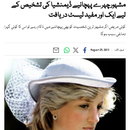
مشہورچہرے پہچانیے ڈیمنشیا کی تشخیص کے
لیے ایک اور مفید ٹیسٹ دریافت
کوئی مریض اگر مشہور ترین شخصیت کو بھی پہچاننے میں ناکام رہے تو اس کا کوئی گہرا
دماغی سبب ہوگا
میم ۔ الف
August 25, 2013