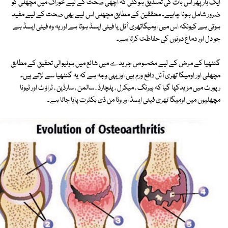
ایک بار پھر اس بات کی تصدیق ہوگئی کہ اچھی صحت کے لیے خوراک میں مچھلی کو
ضرور شامل ہونا چاہیے۔ محققین کے مطابق مچھلی اس لیے بھی صحت کے لیے مفید
ہوتی ہے کیونکہ اس میں اومیگاتھری آئل یا فیٹی ایسڈ ہوتا ہے اور یہ وہ فیٹی ایسڈ ہے
جو دل اور دماغ دونوں کی حفاظت کرتا ہے۔
گنٹھیا کے مرض کے لیے مخصوص جریدے میں شائع میں ہونیوالی تحقیق کے مطابق
مچھلی اور اومیگا تھری آئل دافع ورم ہیں اور یہی وجہ ہے کہ یہ گنٹھیا سے لڑتے ہیں۔
رپورٹ میں مزیدکہا گیا کہ ہیرنگ ، میکرل ، پلچارڈ ، سالمن ، سارڈین ، ٹراؤٹ اور ٹیونا
مچھلیوں میں اومیگا تھری فیٹی ایسڈ اور وٹا من ڈی بکثرت پایا جاتا ہے۔