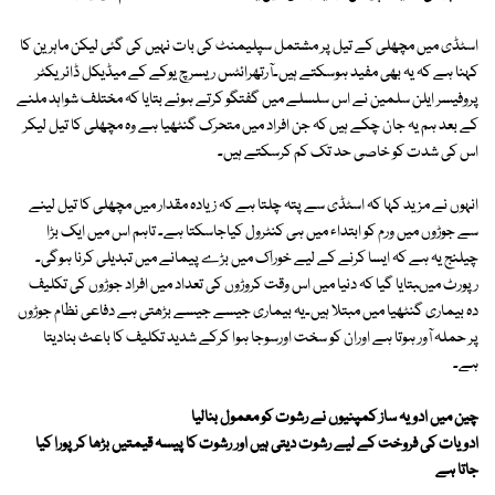
اسٹڈی میں مچھلی کے تیل پر مشتمل سپلیمنٹ کی بات نہیں کی گئی لیکن ماہرین کا
کہنا ہے کہ یہ بھی مفید ہوسکتے ہیں۔آرتھرائٹس ریسرچ یوکے کے میڈیکل ڈائریکٹر
پروفیسر ایلن سلمین نے اس سلسلے میں گفتگو کرتے ہوئے بتایا کہ مختلف شواہد ملنے
کے بعد ہم یہ جان چکے ہیں کہ جن افراد میں متحرک گنٹھیا ہے وہ مچھلی کا تیل لیکر
اس کی شدت کو خاصی حد تک کم کرسکتے ہیں۔
انہوں نے مزید کہا کہ اسٹڈی سے پتہ چلتا ہے کہ زیادہ مقدار میں مچھلی کا تیل لینے
سے جوڑوں میں ورم کو ابتداء میں ہی کنٹرول کیاجاسکتا ہے۔ تاہم اس میں ایک بڑا
چیلنج یہ ہے کہ ایسا کرنے کے لیے خوراک میں بڑے پیمانے میں تبدیلی کرنا ہوگی۔
رپورٹ میںبتایا گیا کہ دنیا میں اس وقت کروڑوں کی تعداد میں افراد جوڑوں کی تکلیف
دہ بیماری گنٹھیا میں مبتلا ہیں۔یہ بیماری جیسے جیسے بڑھتی ہے دفاعی نظام جوڑوں
پر حملہ آور ہوتا ہے اوران کو سخت اورسوجا ہوا کرکے شدید تکلیف کا باعث بنادیتا
ہے۔
چین میں ادویہ ساز کمپنیوں نے رشوت کو معمول بنالیا
ادویات کی فروخت کے لیے رشوت دیتی ہیں اور رشوت کا پیسہ قیمتیں بڑھا کر پورا کیا
جاتا ہے