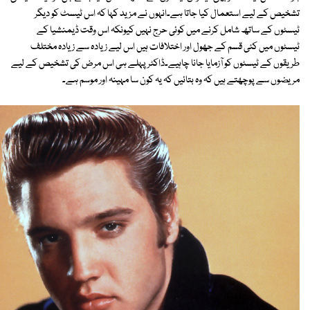
تشخیص کے لیے استعمال کیا جاتا ہے۔انہوں نے مزید کہا کہ اس ٹیسٹ کو دیگر
ٹیسٹوں کے ساتھ شامل کرنے میں کوئی حرج نہیں کیونکہ اس وقت ڈیمنشیا کے
ٹیسٹوں میں کئی قسم کے جھول اور اختلافات ہیں اس لیے زیادہ سے زیادہ مختلف
طریقوں کے ٹیسٹوں کو آزمایا جانا چاہیے۔ڈاکٹر پہلے ہی اس مرض کی تشخیص کے لیے
مریضوں سے پوچھتے ہیں کہ وہ بتائیں کہ یہ کون سا مہینہ اور موسم ہے۔