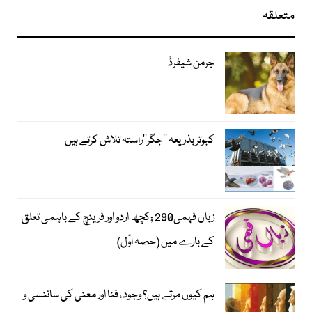
متعلقہ
جرمن شیفرڈ
کبوتر بذریعہ ’’جگر‘‘راستہ تلاش کرتے ہیں
زباں فہمی290 ;کچھ اردو اور فرینچ کے باہمی تعلق
کے بارے میں (حصہ اوّل)
ہم کیوں مرتے ہیں؟ وجود، فنا اور معنی کی سائنسی و