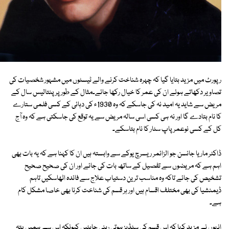
رپورٹ میں مزید بتایا گیا کہ چہرہ شناخت کرنے والے ٹیسٹوں میں مشہور شخصیات کی
تصاویر دکھاتے ہوئے ان کی عمر کا خیال رکھا جائے۔مثال کے طورپر پنتالیس سال کے
مریض سے شاید یہ امید نہ کی جاسکے کہ وہ 1930ء کی دہائی کے کسی فلمی ستارے
کا نام بتادے گا اور نہ ہی کسی اسی سالہ مریض سے یہ توقع کی جاسکتی ہے کہ وہ آج
کل کے کسی نوعمر پاپ سٹار کا نام بتاسکے۔
ڈاکٹر ماریا جانسن جو الزائمر ریسرچ یوکے سے وابستہ ہیں ان کا کہنا ہے کہ یہ بات بھی
اہم ہے کہ مریضوں سے تفصیل کے ساتھ بات کی جائے اور ان کی صحیح صحیح
تشخیص کی جائے تاکہ وہ مناسب ترین دستیاب علاج سے فائدہ اٹھاسکیں تاہم
ڈیمنشیا کی بھی مختلف اقسام ہیں اور ہر قسم کی شناخت کرنا بھی خاصا مشکل کام
ہے۔
انہوں نے مزید کہا کہ اس قسم کی سٹڈیز ہوتی رہنی چاہئیں کیونکہ اس سے ہمیں پتہ