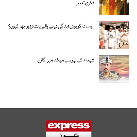
فکری تعبیر
ریاست کو پوری زندگی دینے والے پنشنرز بوجھ کیوں؟
شہداء کے لہو سے مہکتا میرا گاؤں