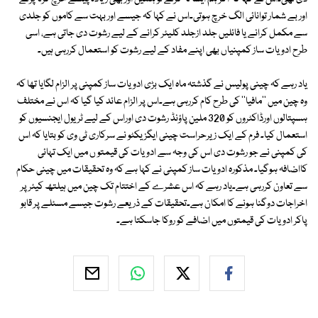
اور بے شمار توانائی الگ خرچ ہوتی۔اس نے کہا کہ جیسے اور بہت سے کاموں کو جلدی
سے مکمل کرانے یا فائلیں جلد ازجلد کلیئر کرانے کے لیے رشوت دی جاتی ہے، اسی
طرح ادویات ساز کمپنیاں بھی اپنے مفاد کے لیے رشوت کو استعمال کررہی ہیں۔
یاد رہے کہ چینی پولیس نے گذشتہ ماہ ایک بڑی ادویات ساز کمپنی پر الزام لگایا تھا کہ
وہ چین میں ''مافیا'' کی طرح کام کررہی ہے۔اس پر الزام عائد کیا گیا کہ اس نے مختلف
ہسپتالوں اورڈاکٹروں کو 320 ملین پاؤنڈ رشوت دی اوراس کے لیے ٹریول ایجنسیوں کو
استعمال کیا۔ فرم کے ایک زیرحراست چینی ایگزیکٹو نے سرکاری ٹی وی کو بتایا کہ اس
کی کمپنی نے جو رشوت دی اس کی وجہ سے ادویات کی قیمتو ں میں ایک تہائی
کااضافہ ہوگیا۔ مذکورہ ادویات ساز کمپنی نے کہا ہے کہ وہ تحقیقات میں چینی حکام
سے تعاون کررہی ہے۔یاد رہے کہ اس عشرے کے اختتام تک چین میں ہیلتھ کیئر پر
اخراجات دوگنا ہونے کا امکان ہے۔تحقیقات کے ذریعے رشوت جیسے مسئلے پر قابو
پاکر ادویات کی قیمتوں میں اضافے کو روکا جاسکتا ہے۔