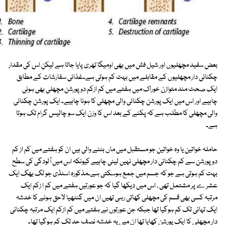
بعض سفید مچھلیوں اور شیل فش میں بھی اومیگا تھری پایا جاتا ہے لیکن اس کی مقدار
چکنائی دار مچھلیوں کے مقابلے میں بہت کم ہوتی ہے۔غذائی سفارشات کے مطابق
ایک صحت مند متوازن خوراک میں ہفتے میں کم ازکم دو پورشن مچھلی بھی ہونی
چاہیے اور اس میں ایک پورشن چکنائی والی مچھلی کا ہونا چاہیے۔ ایک پورشن چکنائی
والی مچھلی کا مطلب ہے کہ پکنے کے بعد اس کا وزن ایک سو چالیس گرام تک ہوتا
ہے۔
حاملہ خواتین یا وہ خواتین جو مستقبل میں ماں بننے والی ہیں ان کو ہفتے میں کم از کم
دو پورشن سے کم چکنائی دار مچھلی نہیں لینی چاہیے کیونکہ اس میں آلودگی کی سطح
بہت کم ہوتی ہے جو کہ جسم میں جمع ہوسکتی ہے۔مذکورہ اسٹڈی جو لگ بھگ ایک
عشر ے پر مشتمل تھی ، اس میں دیکھا گیا کہ جو عورتیں ہفتے میں کم ا زکم ایک
مرتبہ کسی بھی قسم کی مچھلی کھاتی رہی تھیں ان میں گنٹھیا لاحق ہونے کا خدشہ
ایک تہائی تک کم ہوگیا تھا جبکہ جن عورتوں نے ہفتے میں کم ازکم ایک مرتبہ چکنائی
دار مچھلی کا ایک پورشن کھایا تھا ان میں یہ خدشہ نصف حد تک کم ہوگیا تھا۔