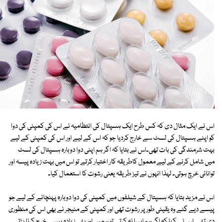
اس نے ایک مثال دی کہ کس طرح ایک ہسپتال کی انتظامیہ نے اس کی کمپنی کی دوا
کو اپنے ہسپتال کی لسٹ سے خارج کردیا جو کہ اس کے لیے اور اس کی کمپنی کے لیے
بہت شرمندگی کی بات تھی۔اس نے بتایا کہ اگر ہم اپنی دوا دوبارہ ہسپتال کی لسٹ
میں شامل کرنے کے لیے معمول کاطریقہ کار اختیار کرتے تو اس میں بہت زیادہ پیسہ اور
توانائی خرچ ہوتی۔ لہٰذا انہوں نے تیز طریقہ یعنی رشوت کا استعمال کیا۔
اس نے مزید بتایا کہ ہسپتال کے شیلفوں میں کمپنی کی دوا دوبارہ پہنچانے کے لیے جو
پیسے دیے گئے وہ یقینی طورپر رشوت تھی اور کمپنی کے منیجر نے بھی اس کی منظوری
دی تھی۔اس نے کہا کہ اگر ہم ایسا نہ کرتے تو ہمیں اور بھی زیادہ پیسے خرچ کرنا پڑتے