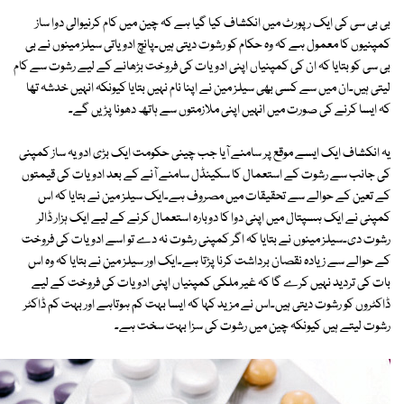
بی بی سی کی ایک رپورٹ میں انکشاف کیا گیا ہے کہ چین میں کام کرنیوالی دوا ساز
کمپنیوں کا معمول ہے کہ وہ حکام کو رشوت دیتی ہیں۔پانچ ادویاتی سیلز مینوں نے بی
بی سی کو بتایا کہ ان کی کمپنیاں اپنی ادویات کی فروخت بڑھانے کے لیے رشوت سے کام
لیتی ہیں۔ان میں سے کسی بھی سیلز مین نے اپنا نام نہیں بتایا کیونکہ انہیں خدشہ تھا
کہ ایسا کرنے کی صورت میں انہیں اپنی ملازمتوں سے ہاتھ دھونا پڑیں گے۔
یہ انکشاف ایک ایسے موقع پر سامنے آیا جب چینی حکومت ایک بڑی ادویہ ساز کمپنی
کی جانب سے رشوت کے استعمال کا سکینڈل سامنے آنے کے بعد ادویات کی قیمتوں
کے تعین کے حوالے سے تحقیقات میں مصروف ہے۔ایک سیلز مین نے بتایا کہ اس
کمپنی نے ایک ہسپتال میں اپنی دوا کا دوبارہ استعمال کرنے کے لیے ایک ہزار ڈالر
رشوت دی۔سیلز مینوں نے بتایا کہ اگر کمپنی رشوت نہ دے تو اسے ادویات کی فروخت
کے حوالے سے زیادہ نقصان برداشت کرنا پڑتا ہے۔ایک اور سیلز مین نے بتایا کہ وہ اس
بات کی تردید نہیں کرے گا کہ غیر ملکی کمپنیاں اپنی ادویات کی فروخت کے لیے
ڈاکٹروں کو رشوت دیتی ہیں۔اس نے مزید کہا کہ ایسا بہت کم ہوتاہے اور بہت کم ڈاکٹر
رشوت لیتے ہیں کیونکہ چین میں رشوت کی سزا بہت سخت ہے۔