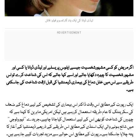
لیڈی ڈیانا کی ایک یاد گار تصویر فوٹو : فائل
اگر مریض کو کسی مشہورشخصیت جیسے ایلوس پریسلے اور لیڈی ڈیانا یا کسی اور
مشہور شخصیت کا چہرہ دکھایا جائے اور اسے کہا جائے کہ اس کی شناخت کرے تو اس
طریقے سے اس میں خلل دماغ کی بیماری ڈیمنشیا کی قبل ازقت شناخت کی جاسکتی
ہے۔
ایک رپورٹ کے مطابق اس وقت ڈاکٹر اس بیماری کی تشخیص کے لیے دماغ کے ضعف
کی سکریننگ کا عام طریقہ استعمال کررہے ہیں لیکن امریکی ماہرین کا کہنا ہے کہ
چہروں کی شناخت کو بھی اس کے لیے استعمال کیاجانا چاہیے۔جریدے ''نیورولوجی''
میں شائع ہونے والی ایک اسٹڈی کے مطابق اس طریقے کے ذریعے ڈیمنشیا کے آغاز کا
پتہ چلایا جاسکتا ہے۔رپورٹ کے مطابق اس حوالے سے مزید تجربات کیے جارہے ہیں۔