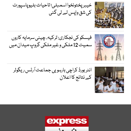
خیبرپختونخوا اسمبلی؛ تاحیات بلیو پاسپورٹ
کی شق واپس لے لی گئی
فیسکو کی نجکاری: ترکیہ، چینی سرمایہ کاروں
سمیت 12 ملکی و غیر ملکی گروپ میدان میں
انٹر بورڈ کراچی بارہویں جماعت آرٹس ریگولر
کے نتائج کا اعلان