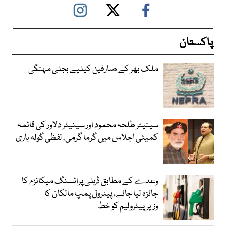
پاکستان
ملک بھر کے صارفین کیلیے بجلی مہنگی
سینیٹر طلحہ محمود اور سینیٹر دلاور کی قائمہ
کمیٹی اجلاس میں گرما گرمی، لفظی گولہ باری
وعدے کے مطابق ڈیلی پرائسنگ میکانزم کا
جائزہ لیا جائے، پیٹرول پمپ مالکان کا
وزیرپیٹرولیم کو خط