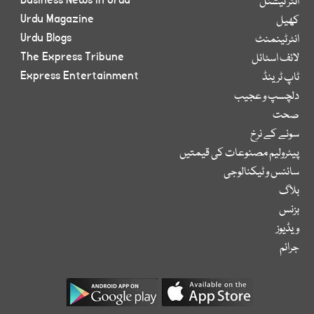
Business News in Urdu
انٹر نیشنل
Urdu Magazine
کھیل
Urdu Blogs
انٹرٹینمنٹ
The Express Tribune
لائف اسٹائل
Express Entertainment
ٹاپ ٹرینڈ
دلچسپ و عجیب
صحت
سونے کے نرخ
پیٹرولیم مصنوعات کی قیمتیں
سائنس و ٹیکنالوجی
بلاگ
بزنس
ویڈیوز
جرائم