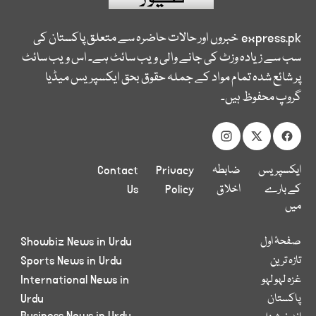
express.pk
خبروں اور حالات حاضرہ سے متعلق پاکستان کی
سب سے زیادہ وزٹ کی جانے والی ویب سائٹ ہے۔ اس ویب سائٹ
پر شائع شدہ تمام مواد کے جملہ حقوق بحق ایکسپریس میڈیا
گروپ محفوظ ہیں۔
ایکسپریس
ضابطہ
Privacy
Contact
کے بارے
اخلاق
Policy
Us
میں
صفحۂ اول
Showbiz News in Urdu
تازہ ترین
Sports News in Urdu
غزہ لہو لہو
International News in
پاکستان
Urdu