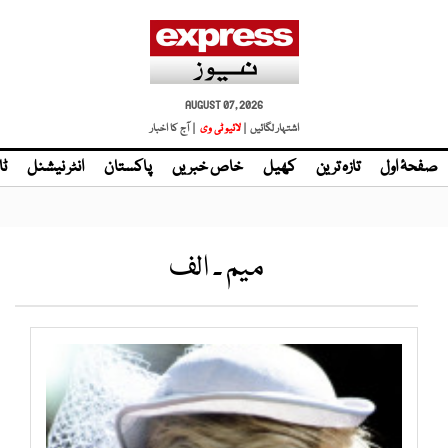
AUGUST 07, 2026
اشتہار لگائیں |
لائیو ٹی وی
| آج کا اخبار
صفحۂ اول
تازہ ترین
کھیل
خاص خبریں
پاکستان
انٹر نیشنل
ٹا
میم ۔ الف