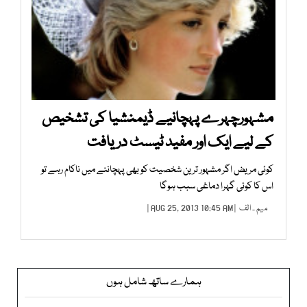
مشہورچہرے پہچانیے ڈیمنشیا کی تشخیص
کے لیے ایک اور مفید ٹیسٹ دریافت
کوئی مریض اگر مشہور ترین شخصیت کو بھی پہچاننے میں ناکام رہے تو
اس کا کوئی گہرا دماغی سبب ہوگا
میم ۔ الف
| AUG 25, 2013 10:45 AM |
ہمارے ساتھ شامل ہوں