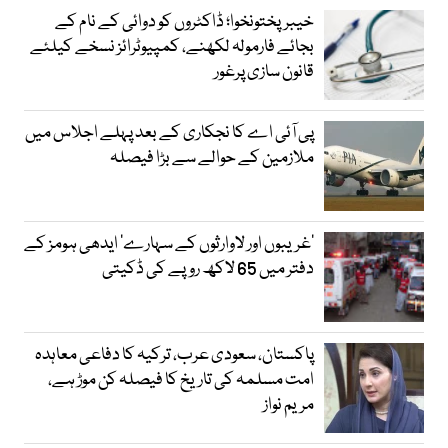
خیبرپختونخوا؛ ڈاکٹروں کو دوائی کے نام کے
بجائے فارمولہ لکھنے، کمپیوٹرائز نسخے کیلئے
قانون سازی پرغور
پی آئی اے کا نجکاری کے بعد پہلے اجلاس میں
ملازمین کے حوالے سے بڑا فیصلہ
’غریبوں اور لاوارثوں کے سہارے‘ ایدھی ہومز کے
دفتر میں 65 لاکھ روپے کی ڈکیتی
پاکستان، سعودی عرب، ترکیہ کا دفاعی معاہدہ
امت مسلمہ کی تاریخ کا فیصلہ کن موڑ ہے،
مریم نواز