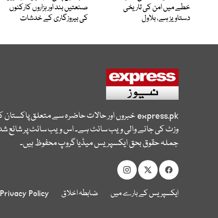
خطے میں امن کی تاریخی
صنعتیں بند اور ہزاروں کارکنوں
دستاویز ہے، بلاول
کی بیروزگاری کے خدشات
express.pk
خبروں اور حالات حاضرہ سے متعلق پاکستان 
وزٹ کی جانے والی ویب سائٹ ہے۔ اس ویب سائٹ پر شائع شدہ
جملہ حقوق بحق ایکسپریس میڈیا گروپ محفوظ ہیں۔
ایکسپریس کے بارے میں
ضابطہ اخلاق
Privacy Policy