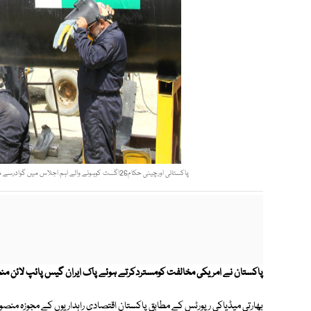
پاکستانی اورچینی حکام26اگست کوہونے والے اہم اجلاس میں گوادرسے مغربی چین تک گیس پائپ لائن بچھانے کے مجوزہ منصوبے پرفیصلہ کریں گے فوٹو: اے ایف پی
پاکستان نے امریکی مخالفت کومستردکرتے ہوئے پاک ایران گیس پائپ لائن من
بھارتی میڈیاکی رپورٹس کے مطابق پاکستان اقتصادی راہداریوں کے مجوزہ من