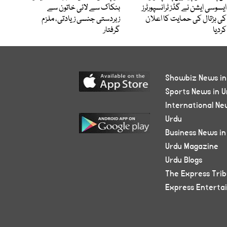
ایسوسی ایشن نے گڈز ٹرانسپورٹرز
بنکاک سے لائی خاتون سے
کی ہڑتال کی حمایت کا اعلان
زبردستی جنسی زیادتی، ملزم
کردیا
گرفتار
Showbiz News in
Sports News in U
International Ne
Urdu
Business News in
Urdu Magazine
Urdu Blogs
The Express Tri
Express Enterta