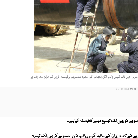
صوبے کو چین تک توسیع دینے کافیصلہ کیاہے۔
صوبے کے تحت ایران کے ساتھ گیس پائپ لائن منصوبے کوچین تک توسیع