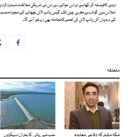
اجلاس میں گوادرسے مغربی چین تک گیس پائپ لائن بچھانے کے مجوزہ منصوبے
کے درمیان آئل پائپ لائن کی تعمیرکامعاملہ بھی زیرغور آئے گا۔
متعلقہ
مکہ مشترکہ دفاعی معاہدہ
حب میں پانی کا بحران؛سیکڑوں