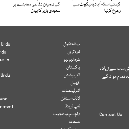
کیلئے اسلام آباد ہائیکورٹ سے
کے درمیان دفاعی معاہدے پر
رجوع کرلیا
سعودی وزیر کا بیان
صفحۂ اول
 Urdu
تازہ ترین
rdu
غزہ لہو لہو
ws in
پاکستان
کی سب سے زیادہ
انٹر نیشنل
 Urdu
 تمام مواد کے
کھیل
انٹرٹینمنٹ
لائف اسٹائل
bune
ٹاپ ٹرینڈ
inment
دلچسپ و عجیب
Contact Us
صحت