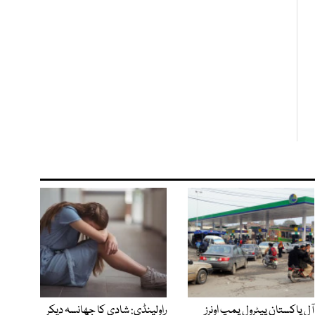
آل پاکستان پیٹرول پمپ اونرز
راولپنڈی: شادی کا جھانسہ دیکر