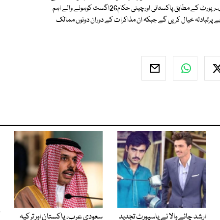
دینے کافیصلہ کررکھاہے اوراس حوالے سے اس نے امریکی مخالفت مستردکردی۔رپورٹ کے مطابق پاکستانی اورچینی حکام26اگست کوہونے والے اہم
 پرتبادلہ خیال کریں گے جبکہ ان مذاکرات کے دوران دونوں ممالک
ارشد چائے والا نے پاسپورٹ تجدید
سعودی عرب، پاکستان اور ترکیہ