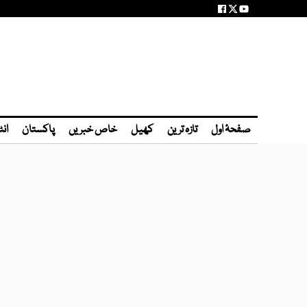
صفحۂ اول
تازہ ترین
کھیل
خاص خبریں
پاکستان
انٹ