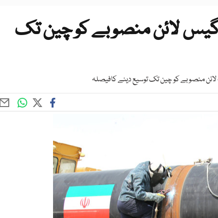
ن گیس لائن منصوبے کو چین تک
 لائن منصوبے کو چین تک توسیع دینے کافیصلہ