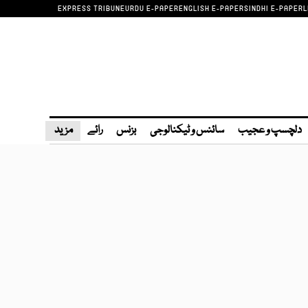
EXPRESS TRIBUNE
URDU E-PAPER
ENGLISH E-PAPER
SINDHI E-PAPER
L
دلچسپ و عجیب
سائنس و ٹیکنالوجی
بزنس
رائے
مزید