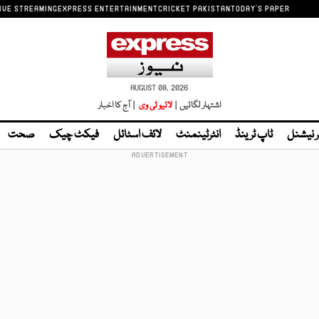
IVE STREAMING
EXPRESS ENTERTAINMENT
CRICKET PAKISTAN
TODAY'S PAPER
AUGUST 08, 2026
اشتہار لگائیں |
لائیو ٹی وی
| آج کا اخبار
ر نیشنل
ٹاپ ٹرینڈ
انٹرٹینمنٹ
لائف اسٹائل
فیکٹ چیک
صحت