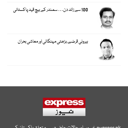
100 سے زائد دن… سمندر کے بیچ قید پاکستانی
بیرونی قرضے،بڑھتی مہنگائی اور معاشی بحران
express.pk
خبروں اور حالات حاضرہ سے متعلق پاکستان کی