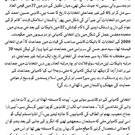
دو ہندسے والی سیٹیں نہ جیت سکی تھی۔ میاں طفیل کے دور میں 77 میں قومی اتحاد
سے مل کر اور 85 کے غیر جماعتی انتخابات تاریخ کا حصہ ہیں۔ قاضی حسین احمد کے
دور میں دو انتخابات آئی جے آئی کی شکل میں پھر ''پاکستان اسلامک فرنٹ'' قائم کرکے
عوام کے دل پر دستک دینے کی ناکام کوشش۔ 97 میں بائیکاٹ کے بعد نئی صدی میں
متحدہ مجلس عمل کی شکل میں بڑی انتخابی کامیابی اور دو صوبوں میں حکومت۔
2008 کے انتخابات کا بائیکاٹ قاضی صاحب کی قیادت میں جماعت کا آخری انتخابی
فیصلہ تھا۔ سید منور حسن کی سربراہی میں جماعت نے تنہا پرواز کی لیکن نتیجہ 70
سے مختلف نہ نکلا۔ یہ ہے جماعت کی انتخابی تاریخ۔ ایک مرتبہ غیر جماعتی، دو
مرتبہ بائیکاٹ، تین مرتبہ سولو فلائٹ اور چار مرتبہ اتحاد۔ یوں دس انتخابات میں جماعت
نے ہر انداز آزما کر دیکھ لیا لیکن کامیابی نہ ملی۔ وجہ؟ اب کیا کامیابی جماعت کے
دروازے پر دستک دے رہی ہے؟ مصر اور ترکی میں اسلام پسندوں کو وسیع تر عوامی
حمایت کی جھلک پاکستان میں دکھائی دے گی؟
انتخابی کامیابی کے دو تقاضے ہوتے ہیں۔ ''پیٹ کا مسئلہ اٹھانا اور اس پر لات مارنے
والے کی نشاندہی کرنا''۔ جماعت اب تک ان تقاضوں کو پورا نہیں کرسکی ہے۔ آئیے ذرا
جناح، مجیب، بھٹو اور الطاف کی کامیابیوں کا جائزہ لیتے ہیں۔ آل انڈیا مسلم لیگ کو
اسی لیے کامیابی ملی کہ مسلمان سمجھتے تھے کہ انگریز کے جانے کے بعد ہندو کو ان
کا معاشی استحصال کرنے کا موقع ملے گا۔ یہاں روزی کا مسئلہ بھی تھا اور اس میں