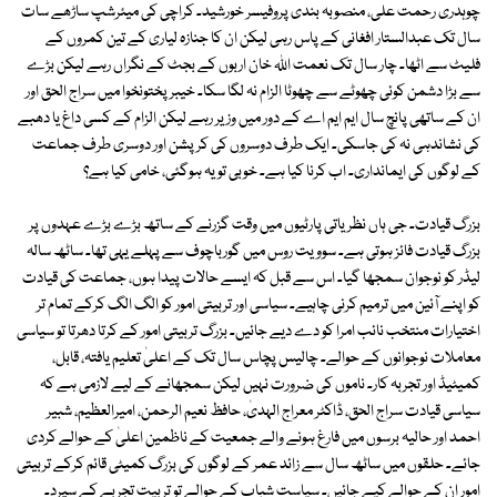
چوہدری رحمت علی، منصوبہ بندی پروفیسر خورشید۔ کراچی کی میئرشپ ساڑھے سات
سال تک عبدالستار افغانی کے پاس رہی لیکن ان کا جنازہ لیاری کے تین کمروں کے
فلیٹ سے اٹھا۔ چار سال تک نعمت اﷲ خان اربوں کے بجٹ کے نگراں رہے لیکن بڑے
سے بڑا دشمن کوئی چھوٹے سے چھوٹا الزام نہ لگا سکا۔ خیبر پختونخوا میں سراج الحق اور
ان کے ساتھی پانچ سال ایم ایم اے کے دور میں وزیر رہے لیکن الزام کے کسی داغ یا دھبے
کی نشاندہی نہ کی جاسکی۔ ایک طرف دوسروں کی کرپشن اور دوسری طرف جماعت
کے لوگوں کی ایمانداری۔ اب کرنا کیا ہے۔ خوبی تو یہ ہوگئی، خامی کیا ہے؟
بزرگ قیادت۔ جی ہاں نظریاتی پارٹیوں میں وقت گزرنے کے ساتھ بڑے بڑے عہدوں پر
بزرگ قیادت فائز ہوتی ہے۔ سوویت روس میں گورباچوف سے پہلے یہی تھا۔ ساٹھ سالہ
لیڈر کو نوجوان سمجھا گیا۔ اس سے قبل کہ ایسے حالات پیدا ہوں، جماعت کی قیادت
کو اپنے آئین میں ترمیم کرنی چاہیے۔ سیاسی اور تربیتی امور کو الگ الگ کرکے تمام تر
اختیارات منتخب نائب امرا کو دے دیے جائیں۔ بزرگ تربیتی امور کے کرتا دھرتا تو سیاسی
معاملات نوجوانوں کے حوالے۔ چالیس پچاس سال تک کے اعلیٰ تعلیم یافتہ، قابل،
کمیٹیڈ اور تجربہ کار۔ ناموں کی ضرورت نہیں لیکن سمجھانے کے لیے لازمی ہے کہ
سیاسی قیادت سراج الحق، ڈاکٹر معراج الہدیٰ، حافظ نعیم الرحمن، امیرالعظیم، شبیر
احمد اور حالیہ برسوں میں فارغ ہونے والے جمعیت کے ناظمین اعلیٰ کے حوالے کردی
جائے۔ حلقوں میں ساٹھ سال سے زائد عمر کے لوگوں کی بزرگ کمیٹی قائم کرکے تربیتی
امور ان کے حوالے کیے جائیں۔ سیاست شباب کے حوالے تو تربیت تجربے کے سپرد۔