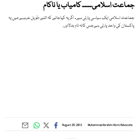
جماعت اسلامی۔۔۔۔ کامیاب یا ناکام
جماعت اسلامی ایک سیاسی پارٹی ہے۔ اگریہ کہاجائے کہ اتنے طویل عرصے میں یہ
پاکستان کی واحد پارٹی ہےجس کانہ نام بدلااور...
August 25, 2013
Muhammad Ibrahim Azmi Advocate