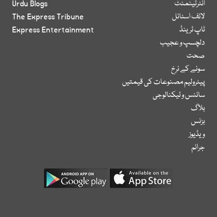
انٹرٹینمنٹ
Urdu Blogs
لائف اسٹائل
The Express Tribune
ٹاپ ٹرینڈ
Express Entertainment
دلچسپ و عجیب
صحت
سونے کے نرخ
پیٹرولیم مصنوعات کی قیمتیں
سائنس و ٹیکنالوجی
بلاگ
بزنس
ویڈیوز
جرائم