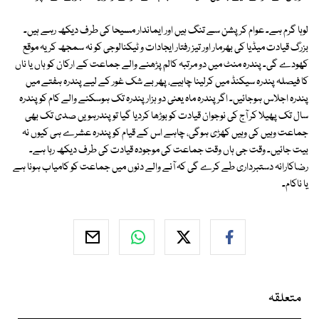
لوہا گرم ہے۔ عوام کرپشن سے تنگ ہیں اور ایماندار مسیحا کی طرف دیکھ رہے ہیں۔
بزرگ قیادت میڈیا کی بھرمار اور تیز رفتار ایجادات و ٹیکنالوجی کو نہ سمجھ کر یہ موقع
کھودے گی۔ پندرہ منٹ میں دو مرتبہ کالم پڑھنے والے جماعت کے ارکان کو ہاں یا ناں
کا فیصلہ پندرہ سیکنڈ میں کرلینا چاہیے، پھر بے شک غور کے لیے پندرہ ہفتے میں
پندرہ اجلاس ہوجائیں۔ اگر پندرہ ماہ یعنی دو ہزار پندرہ تک ہوسکنے والے کام کو پندرہ
سال تک پھیلا کر آج کی نوجوان قیادت کو بوڑھا کردیا گیا تو پندرہویں صدی تک بھی
جماعت وہیں کی وہیں کھڑی ہوگی، چاہے اس کے قیام کو پندرہ عشرے ہی کیوں نہ
بیت جائیں۔ وقت جی ہاں وقت جماعت کی موجودہ قیادت کی طرف دیکھ رہا ہے۔
رضاکارانہ دستبرداری طے کرے گی کہ آنے والے دنوں میں جماعت کو کامیاب ہونا ہے
یا ناکام۔
متعلقہ