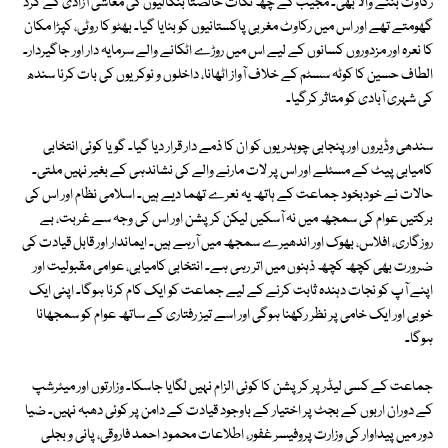
رکاوٹ بننے والا بھی۔ مجیب کے چھ نکات خالصتاً بنگالیوں کی معاشی آزادی کے گرد
گھومتے تھے اور اس میں رکاوٹ مغربی پاکستانیوں کو بنایا گیا۔ بھٹو کا روٹی، کپڑا مکان
کا نعرہ اور مزدوروں کسانوں کے لیے اس میں روڑے اٹکانے والے سرمایہ دار اور جاگیردار۔
الطاف حسین کا کوٹہ سسٹم کے خلاف آواز اٹھانا، داخلوں و نوکریوں کی بات کرنا سندھ
کی شہری آبادی کو متاثر کرگیا۔
سندھی وڈیروں اور پنجابی چوہدریوں کو ان کا ذمے دار قرار دیا گیا۔ گویا کوئی انتخابی
کامیابی پیٹ کے مسئلے اور اس پر لات مارنے والے کی نشاندہی کے بغیر نہیں ملتی۔
حالات نے خودبخود جماعت کے ہاتھ یہ نعرے تھما دیے ہیں۔ اسلامی نظام اور اس کی
برکتیں عوام کی سمجھ میں نہ آسکیں لیکن کرپشن اور اس کی وجہ سے غربت، بے
روزگاری، افلاس، بھوک اور اندھیرے سمجھ میں آرہے ہیں۔ ایماندار اور قابل قیادت کی
ضرورت بھی کچھ کچھ ذہنوں میں اتر رہی ہے۔ انتخابی کامیابی، عوامی مقبولیت اور
اپنے آپ کو نجات دہندہ ثابت کرنے کے لیے جماعت کو ایک کام کرنا ہوگا۔ اپنی ایک
خوبی اور ایک خامی پر نظر رکھنا ہوگی اور اسے تیز رفتاری کے ساتھ عوام کو سمجھانا
ہوگا۔
جماعت کے کسی لیڈر پر کرپشن کا کوئی الزام نہیں لگایا جاسکا۔ وزارتوں اور میئرشپ
کے دوران اربوں کے بجٹ پر اختیار کے باوجود قیادت کے دامن پر کوئی دھبہ نہیں۔ ضیا
دور میں پیداوار کی وزارت پروفیسر غفور، اطلاعات محمود احمد فاروقی، پانی و بجلی