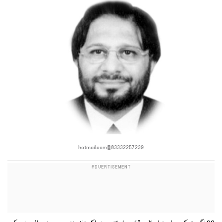
03332257239@hotmail.com