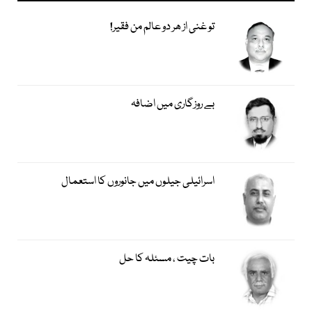
تو غنی از ھر دو عالم من فقیر!
بے روزگاری میں اضافہ
اسرائیلی جیلوں میں جانوروں کا استعمال
بات چیت ، مسئلہ کا حل