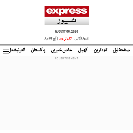
AUGUST 08, 2026
اشتہار لگائیں |
لائیو ٹی وی
| آج کا اخبار
صفحۂ اول
تازہ ترین
کھیل
خاص خبریں
پاکستان
انٹر نیشنل
ٹا