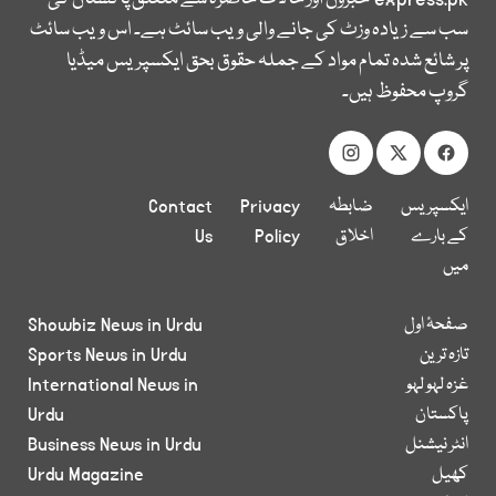
سب سے زیادہ وزٹ کی جانے والی ویب سائٹ ہے۔ اس ویب سائٹ
پر شائع شدہ تمام مواد کے جملہ حقوق بحق ایکسپریس میڈیا
گروپ محفوظ ہیں۔
ایکسپریس
ضابطہ
Privacy
Contact
کے بارے
اخلاق
Policy
Us
میں
صفحۂ اول
Showbiz News in Urdu
تازہ ترین
Sports News in Urdu
غزہ لہو لہو
International News in
پاکستان
Urdu
انٹر نیشنل
Business News in Urdu
کھیل
Urdu Magazine