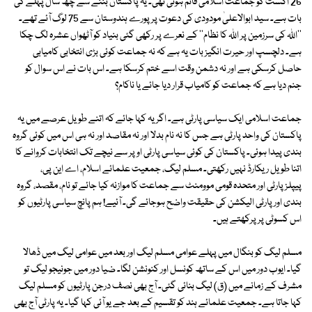
26 اگست کو جماعت اسلامی قائم ہوئی تھی۔ یہ پاکستان بننے سے چھ سال پہلے کی
بات ہے۔ سید ابوالاعلیٰ مودودی کی دعوت پر پورے ہندوستان سے 75 لوگ آئے تھے۔
''اﷲ کی سرزمین پر اﷲ کا نظام'' کے نعرے پر رکھی گئی بنیاد کو آٹھواں عشرہ لگ چکا
ہے۔ دلچسپ اور حیرت انگیز بات یہ ہے کہ نہ جماعت کوئی بڑی انتخابی کامیابی
حاصل کرسکی ہے اور نہ دشمن وقت اسے ختم کرسکا ہے۔ اس بات نے اس سوال کو
جنم دیا ہے کہ جماعت کو کامیاب قرار دیا جائے یا ناکام؟
جماعت اسلامی ایک سیاسی پارٹی ہے۔ اگر یہ کہا جائے کہ اتنے طویل عرصے میں یہ
پاکستان کی واحد پارٹی ہے جس کا نہ نام بدلا اور نہ مقاصد اور نہ ہی اس میں کوئی گروہ
بندی پیدا ہوئی۔ پاکستان کی کوئی سیاسی پارٹی اوپر سے نیچے تک انتخابات کروانے کا
اتنا طویل ریکارڈ نہیں رکھتی۔ مسلم لیگ، جمعیت علمائے اسلام، اے این پی،
پیپلزپارٹی اور متحدہ قومی موومنٹ سے جماعت کا موازنہ کیا جائے تو نام، مقصد، گروہ
بندی اور پارٹی الیکشن کی حقیقت واضح ہوجائے گی۔ آئیے! ہم پانچ سیاسی پارٹیوں کو
اس کسوٹی پر پرکھتے ہیں۔
مسلم لیگ کو بنگال میں پہلے عوامی مسلم لیگ اور بعد میں عوامی لیگ میں ڈھالا
گیا۔ ایوب دور میں اس کے ساتھ کونسل اور کنونشن لگا۔ ضیا دور میں جونیجو لیگ تو
مشرف کے زمانے میں (ق) لیگ بنائی گئی۔ آج بھی نصف درجن پارٹیوں کو مسلم لیگ
کہا جاتا ہے۔ جمعیت علمائے ہند کو تقسیم کے بعد جے یو آئی کہا گیا۔ یہ پارٹی آج بھی