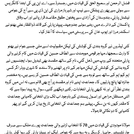
فضل الرحمن اور سمیع الحق کی قیادت میں رجسٹرڈ ہے۔ اے این پی کی ابتدا کانگریس
سے ہوتی ہے پھر ری پبلکن سے نیپ اور شیرباز مزاری کی این ڈی پی سے آج کی عوامی
نیشنل پارٹی۔ ہندوستان کی آزادی سے پختون حقوق مقاصد قرار پائے اور اب وفاق
پاکستان کے دائرے میں رہتے ہوئے جدوجہد۔ پیپلزپارٹی کے قائد ذوالفقار علی بھٹو نے
اسکندر مرزا اور ایوب خان کی سرپرستی میں سیاست کا آغاز کیا۔
کئی لیڈروں نے گروہ بندی کی کوشش کی لیکن مقبولیت اسے ملی جسے عوام نے بھٹو
کا وارث سمجھا۔ مہاجر قومی موومنٹ سے الطاف حسین کی قیادت میں کام کرنے والی
پارٹی متحدہ کے روپ میں ڈھل گئی۔ نام کے ساتھ مقصد بھی تبدیل ہوا۔ ایجنسیوں نے
گروہ بنانے کی کوشش کی لیکن مہاجر کے نام پر اٹھنے والا سندھ کا شہری ووٹر اگر کسی
ایم کیو ایم کے ساتھ ہے تو وہ ہے جس کی قیادت الطاف حسین کر رہے ہیں۔ یہ مختصر
جائزہ تھا پانچ پارٹیوں کا۔ جماعت اپنے نام اور مقصد پر آج بھی قائم ہے۔ نہ اس میں گروہ
بندی نظر آئی اور نہ کبھی پارٹی انتخابات رکتے دیکھے گئے۔ سوال یہ پیدا ہوتا ہے کہ
اتنی مستقل مزاجی اور اصول پسندی کے باوجود اب تک بڑی انتخابی کامیابی جماعت
کا مقدر کیوں نہ بن سکی۔ پہلے ہم جماعت کی انتخابی تاریخ بیان کریں گے اور پھر
کامیابی کا دو نکاتی فارمولا۔
مولانا مودودی کی قیادت میں 70 کا انتخاب لڑنے والی جماعت پورے ملک سے صرف
چار نشستیں حاصل کرسکی۔ یہ سچ ہے کہ عوامی لیگ اور پیپلزپارٹی کے سوا کوئی پارٹی