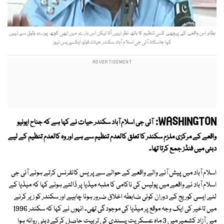
بظاہر اس واقعے کے پیچھے کسی تنظیم کا ہاتھ نظر نہیں آتا لیکن اس بارے میں ابھی کچھ پورے وثوق سے نہیں
کہا جاسکتا، آئی جی اسلام آباد سکندر حیات فوٹو: ایکسپریس نیوز
WASHINGTON:
آئی جی اسلام آباد سکندر حیات نے کہا ہے کہ جناح ایونیو
واقعے کے مرکزی ملزم سکندر کا تعلق کالعدم تنظیم سے ہے اور وہ کالعدم تنظیم کے لیے
دبئی میں فنڈز جمع کرتا تھا۔
اسلام آباد میں پیش آنے والے واقعے کے حوالے سے پریس کانفرنس کرتے ہوئے آئی جی
اسلام آباد نے واقعے میں پولیس کی ناکامی کا ملبہ میڈیا پر ڈالتے ہوئے کہا کہ میڈیا کے
لئے ایسی کوریج کے دوران کوئی ضابطہ اخلاق ضرور ہونا چاہیے اور سکندر کو زیر کرنے
میں تاخیر کی ایک وجہ موقع پر میڈیا کی موجودگی تھی۔ انہوں نے کہا کہ سکندر 1996
میں آزاد کشمیر میں 3 ماہ عسکریت پسندی کی تربیت حاصل کرکے دبئی روانہ ہوا