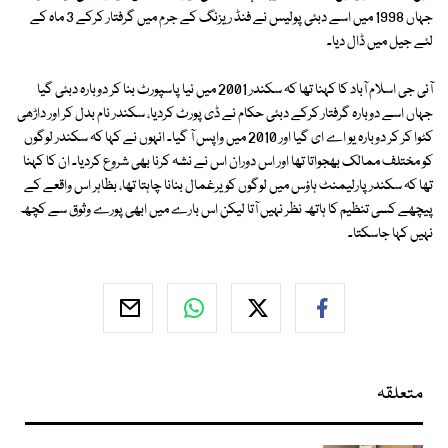
جہاں 1998 میں اسے دبئی پولیس نے فنڈ ریزنگ کے جرم میں گرفتار کرکے 3 ماہ کے
لئے جیل میں ڈال دیا۔
آئی جی اسلام آباد کا کہنا تھا کہ سکندر 2001 میں نیا پاسپورٹ بنا کر دوبارہ دبئی گیا
جہاں اسے دوبارہ گرفتار کرکے دبئی حکام نے ڈی پورٹ کردیا، سکندر نام بدل کر اور داڑھی
کٹوا کر کر دوبارہ یو اے ای گیا اور 2010 میں واپس آ گیا۔ انہوں نے کہا کہ سکندر لوگوں
کو مختلف ممالک بھجواتا تھا اور اس دوران اس نے نشہ کرنا بھی شروع کردیا۔ ان کا کہنا
تھا کہ سکندر پارلیمنٹ ہاؤس میں لوگوں کو یرغمال بنانا چاہتا تھا، بظاہر اس واقعے کے
پیچھے کسی تنظیم کا ہاتھ نظر نہیں آتا لیکن اس بارے میں ابھی پورے وثوق سے کچھ
نہیں کہا جاسکتا۔
متعلقہ