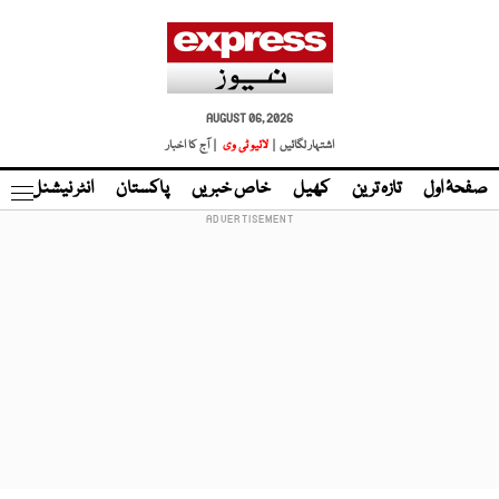
AUGUST 06, 2026
اشتہار لگائیں |
لائیو ٹی وی
| آج کا اخبار
صفحۂ اول
تازہ ترین
کھیل
خاص خبریں
پاکستان
انٹر نیشنل
ٹا