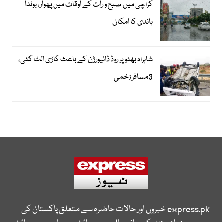
کراچی میں صبح و رات کے اوقات میں پھوار، بوندا
باندی کا امکان
شاہراہ بھٹو پر روڈ ڈائیورژن کے باعث گاڑی الٹ گئی،
3مسافر زخمی
express.pk
خبروں اور حالات حاضرہ سے متعلق پاکستان کی