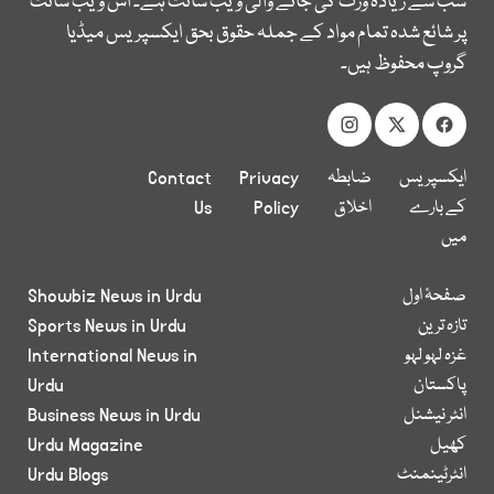
سب سے زیادہ وزٹ کی جانے والی ویب سائٹ ہے۔ اس ویب سائٹ
پر شائع شدہ تمام مواد کے جملہ حقوق بحق ایکسپریس میڈیا
گروپ محفوظ ہیں۔
ایکسپریس
ضابطہ
Privacy
Contact
کے بارے
اخلاق
Policy
Us
میں
صفحۂ اول
Showbiz News in Urdu
تازہ ترین
Sports News in Urdu
غزہ لہو لہو
International News in
پاکستان
Urdu
انٹر نیشنل
Business News in Urdu
کھیل
Urdu Magazine
انٹرٹینمنٹ
Urdu Blogs