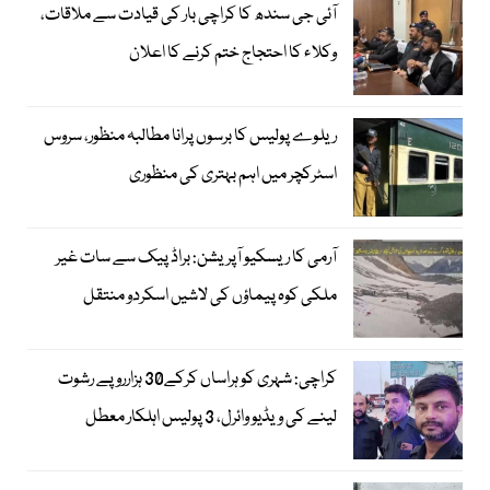
آئی جی سندھ کا کراچی بار کی قیادت سے ملاقات،
وکلاء کا احتجاج ختم کرنے کا اعلان
ریلوے پولیس کا برسوں پرانا مطالبہ منظور، سروس
اسٹرکچر میں اہم بہتری کی منظوری
آرمی کا ریسکیو آپریشن: براڈ پیک سے سات غیر
ملکی کوہ پیماؤں کی لاشیں اسکردو منتقل
کراچی: شہری کو ہراساں کرکے30 ہزارروپے رشوت
لینے کی ویڈیو وائرل، 3 پولیس اہلکار معطل