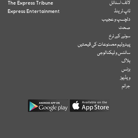
لائف اسٹائل
The Express Tribune
ٹاپ ٹرینڈ
Express Entertainment
دلچسپ و عجیب
صحت
سونے کے نرخ
پیٹرولیم مصنوعات کی قیمتیں
سائنس و ٹیکنالوجی
بلاگ
بزنس
ویڈیوز
جرائم