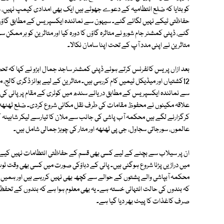
کو بتایا کہ ضلع انتظامیہ کے دعوے جھوٹے ہیں ایک بھی امدادی کیمپ نہیں،
گئے، ڈپٹی کمشنر جام شورو نے متاثرہ گاؤں کا دورہ کیا اور متاثرین کو ہر ممکن
متاثرین نے اپنی مدد آپ کے تحت اپنا سامان نکالا۔
12کشتیاں اور میڈیکل ٹیمیں کام کررہی ہیں۔ متاثرین کے لیے بوائز ڈگری کالج،
سے نمائندہ ایکسپریس کے مطابق دریائے سندھ میں کوٹری کے مقام پر پانی کی
علاقہ مکینوں نے محفوظ مقامات کی طرف نقل مکانی شروع کردی۔ ضلع ٹھٹھہ ک
عالموں، سورجاتی سجاول، جی پی ٹھٹھہ اور متار کی چوہڑ جمالی شامل ہیں۔
ان پر سیلاب سے بچنے کے لیے کسی بھی قسم کے حفاظتی انتظامات نہیں کیے
میں دراڑیں پڑنا شروع ہوگئی ہیں۔ پانی کے دباؤکی صورت میں کسی بھی وقت ٹوٹ
محکمہ آبپاشی والے پشتوں کے حوالے سے کچھ بھی نہیں کررہے ہیں اور ہمیں د
کہ بندوں کی حالت انتہائی خستہ ہے۔ یہ بھی معلوم ہوا ہے کہ بندوں کے تحفظ
صرف کاغذات کا پیٹ بھر دیا گیا ہے۔