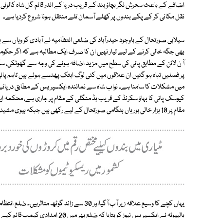
اضافے کے باعث سحرش نگر بچاؤ بند کے قریب دریا کے اندر قائم گل شاہ کالونی کے
نقل مکانی کر کے پکے بندوں پر کھلے آسمان تلے منتقل ہونا شروع کردیا ہے۔
سیلابی صورتحال کے باوجود حیدرآباد کی ضلعی انتظامیہ نے آبادی کو وہاں سے ہ
بھی جگہ خالی کرنے کے لیے تیار نہیں ان کا صرف ایک مطالبہ ہے کہ اگر حکومت
آ ن لائن کے مطابق پانی کی سطح میں مزید اضافہ ہونے کی وجہ سے گھوٹکی، سکھ
پر فصلیں تباہ ہو گئیں ان علاقوں میں کئی لوگ ابتک پھنسے ہوئے ہیں تاہم پانی
مقام پر 10 ہزار خالی بوریاں ہنگامی صورتحال کے لیے رکھی ہیں جبکہ ہیوی مشینری کو بھی اسٹینڈ بائی رکھا ہوا ہے۔
یہاں کچے کا وسیع علاقہ زیر آب آگیااور 30 سے زائ
ہالیپوٹہ نے ایکسپریس نیوز کو بتایا ک