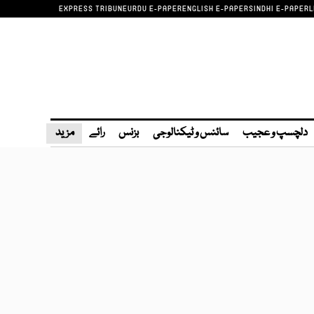
EXPRESS TRIBUNE
URDU E-PAPER
ENGLISH E-PAPER
SINDHI E-PAPER
L
دلچسپ و عجیب
سائنس و ٹیکنالوجی
بزنس
رائے
مزید