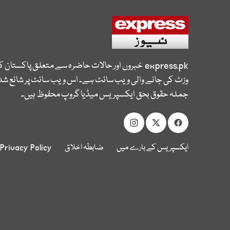
express.pk
خبروں اور حالات حاضرہ سے متعلق پاکستان 
وزٹ کی جانے والی ویب سائٹ ہے۔ اس ویب سائٹ پر شائع شدہ
جملہ حقوق بحق ایکسپریس میڈیا گروپ محفوظ ہیں۔
ایکسپریس کے بارے میں
ضابطہ اخلاق
Privacy Policy