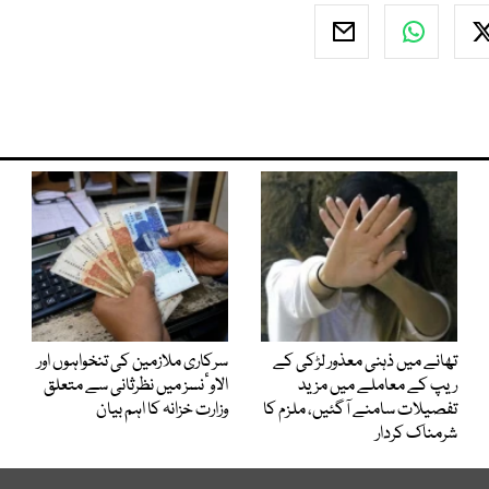
تھانے میں ذہنی معذور لڑکی کے
سرکاری ملازمین کی تنخواہوں اور
ریپ کے معاملے میں مزید
الاوٴنسز میں نظرثانی سے متعلق
تفصیلات سامنے آگئیں، ملزم کا
وزارت خزانہ کا اہم بیان
شرمناک کردار