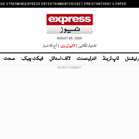
IVE STREAMING
EXPRESS ENTERTAINMENT
CRICKET PAKISTAN
TODAY'S PAPER
AUGUST 05, 2026
اشتہار لگائیں |
لائیو ٹی وی
| آج کا اخبار
ر نیشنل
ٹاپ ٹرینڈ
انٹرٹینمنٹ
لائف اسٹائل
فیکٹ چیک
صحت