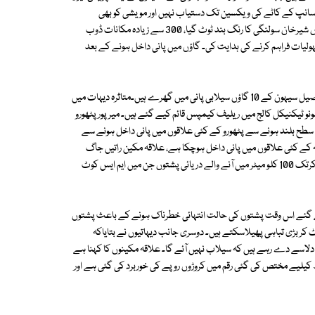
 سانپ کے کاٹے کی ویکسین تک دستیاب نہیں اور مویشی کو بھی
حفاظتی ٹیکے نہیں لگائے گئے۔ سیہون سے نمائندہ ایکسپریس کے مطابق گاؤں شیرخان سولنگی کا رنگ بند ٹوٹ گیا، 300 سے زیادہ مکانات ڈوب
 سہولیات فراہم کرنے کی ہدایت کی۔ گاؤں میں پانی داخل ہونے کے بعد
بعد ازاں پریس کانفرنس کرتے ہوئے ڈپٹی کمشنر ساجد جمال ابڑو نے کہا کہ تحصیل سیہون کے 10 گاؤں سیلابی پانی میں گھرے ہیں۔متاثرہ دیہات میں
 مونو ٹیکنیکل کالج میں ریلیف کیمپس قائم کیے گئے ہیں۔ میرپور پٹھورو
 سطح بلند ہونے سے پٹھورو کے کئی علاقوں میں پانی داخل ہونے سے
ے کئی علاقوں میں پانی داخل ہوچکا ہے، علاقہ مکین راتیں جاگ
کرگزارنے لگے ہیں محکمہ آب پاشی کی جانب سے ملان کا تیارسے لیکر شاہینہ کرتک 100 کلو میٹر میں آنے والے دریائی پشتوں جن میں ایم ایس کوٹ
 گئے اس وقت پشتوں کی حالت انتہائی خطرناک ہونے کے باعث پشتوں
 کر بڑی تباہی پھیلاسکتے ہیں۔ دوسری جانب دیہاتیوں نے بتایاکہ
لاسے دے رہے ہیں کہ سیلاب نہیں آئے گا۔ علاقہ مکینوں کا کہنا ہے
 کیلیے مختص کی گئی رقم میں کروڑوں روپے کی خوربرد کی گئی ہے اور