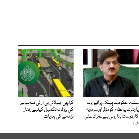
سندھ حکومت پبلک پرائیویٹ
کراچی؛ یلولائن بی آر ٹی منصوبے
پارٹنرشپ نظام کو مؤثر اور سرمایہ
کی بروقت تکمیل کیلیے رفتار
کار دوست بنا رہی ہے،،مراد علی
بڑھانے کی ہدایات
شاہ