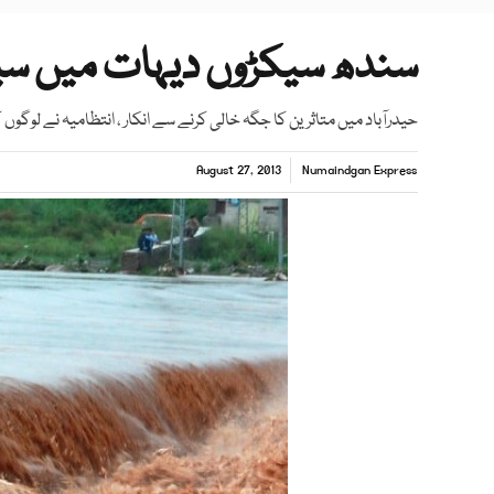
سندھ سیکڑوں دیہات میں سیل
حیدرآباد میں متاثرین کا جگہ خالی کرنے سے انکار ، انتظامیہ نے لوگوں ک
August 27, 2013
Numaindgan Express