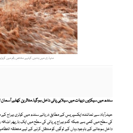
مٹیا ری میں بندوں کیلیے مختص رقم میں کروڑوں 
سندھ میں سیکڑوں دیہات میں سیلابی پانی داخل ہوگیا، متاثرین کھلے آسمان ت
حیدرآباد سے نمائندہ ایکسپریس کے مطابق دریائے سندھ میں کوٹری بیراج کے مقا
کی سطح میں کمی ہے جبکہ گدو بیراج پر پانی کی سطح میں ایک بار پھر اضافہ ری
داخل ہوجانے کے باوجود وہاں کے لوگوں کو منتقل کرنے کے لیے متعلقہ انتظامیہ