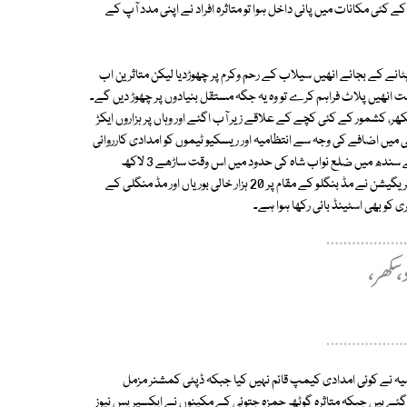
 کئی مکانات میں پانی داخل ہوا تو متاثرہ افراد نے اپنی مدد آپ کے
ٹانے کے بجائے انھیں سیلاب کے رحم وکرم پر چھوڑدیا لیکن متاثرین اب
 انھیں پلاٹ فراہم کرے تو وہ یہ جگہ مستقل بنیادوں پر چھوڑ دیں گے۔
ر، کشمور کے کئی کچے کے علاقے زیر آب اگئے اور وہاں پر ہزاروں ایکڑ
 میں اضافے کی وجہ سے انتظامیہ اور ریسکیو ٹیموں کو امدادی کارروائی
میں مشکلات کا سامنا ہے۔ نواب شاہ سے نمائندہ ایکسپریس کے مطابق دریائے سندھ میں ضلع نواب شاہ کی حدود میں اس وقت ساڑھے 3 لاکھ
کیوسک پانی کا بہاؤ سکرنڈ کے قریب ہڈ منگلی کے مقام پر جاری ہے، محکمہ ایریگیشن نے مڈ بنگلو کے مقام پر 20 ہزار خالی بوریاں اور مڈ منگلی کے
د گوٹھ متاثرہیں۔ ضلع انتظامیہ نے کوئی امدادی کیمپ قائم نہیں کیا جبکہ ڈپٹی کمشنر مزمل
ہ ضلع بھر میں 20 امدادی کیمپ قائم کیے گئے ہیں جبکہ متاثرہ گوٹھ حمزہ جتوئی کے مکینوں نے ایکسپریس نیوز