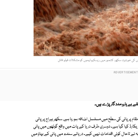
کی خوردبرد، سکھر، کشمور میں ریسکیو ٹیموں کو مشکلات فوٹو: فائل
لے بے یارو مددگار پڑے ہیں۔
م پر پانی کی سطح میں مسلسل اضافہ ہو رہا ہے، سکھر بیراج پر پانی
کارڈ کیا گیا ہے۔ دوسری طرف دریا کے پاٹ میں واقع گوٹھوں میں پانی
 نے تاحال کوئی اقدامات نہیں کیے۔ دریائے سندھ میں پانی کے بہاؤ میں