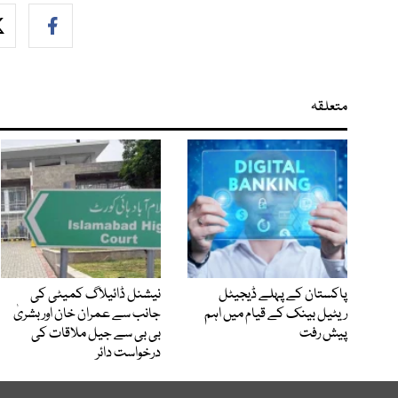
متعلقہ
پاکستان کے پہلے ڈیجیٹل
نیشنل ڈائیلاگ کمیٹی کی
ریٹیل بینک کے قیام میں اہم
جانب سے عمران خان اور بشریٰ
پیش رفت
بی بی سے جیل ملاقات کی
درخواست دائر