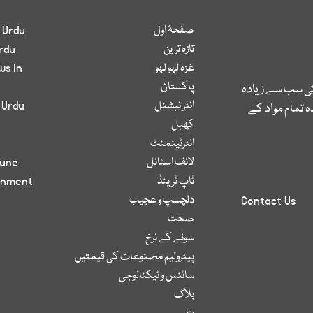
صفحۂ اول
 Urdu
تازہ ترین
rdu
غزہ لہو لہو
ws in
پاکستان
کی سب سے زیادہ
انٹر نیشنل
 Urdu
 تمام مواد کے
کھیل
انٹرٹینمنٹ
لائف اسٹائل
bune
ٹاپ ٹرینڈ
inment
دلچسپ و عجیب
Contact Us
صحت
سونے کے نرخ
پیٹرولیم مصنوعات کی قیمتیں
سائنس و ٹیکنالوجی
بلاگ