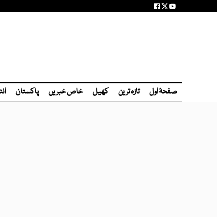
صفحۂ اول
تازہ ترین
کھیل
خاص خبریں
پاکستان
انٹ