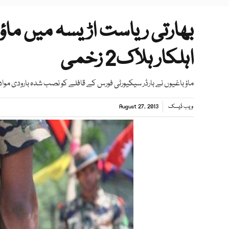
اہلکار ہلاک2 زخمی
ماؤ باغیوں نے بارڈر سیکیورٹی فورس کے قافلے کو نصب شدہ بارودی مواد 
ویب ڈیسک
August 27, 2013