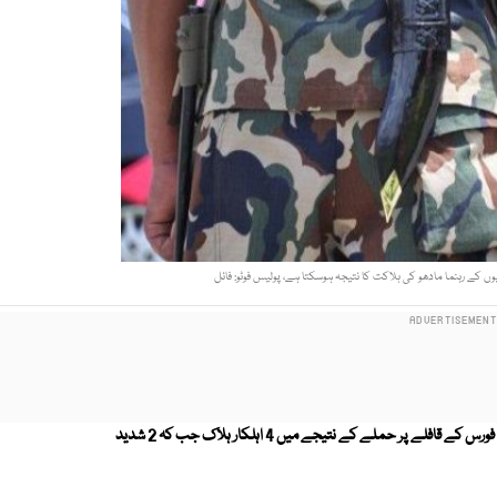
ں کے رہنما مادھو کی ہلاکت کا نتیجہ ہوسکتا ہے، پولیس فوٹو: فائل
بھارتی ریاست اڑیسہ کے ضلع کوراپت میں ماؤ باغیوں کے بھارتی بارڈر سیکیورٹی فورس کے قافلے پر حملے کے نتیجے میں 4 اہلکار ہلاک جب کہ 2 شدید