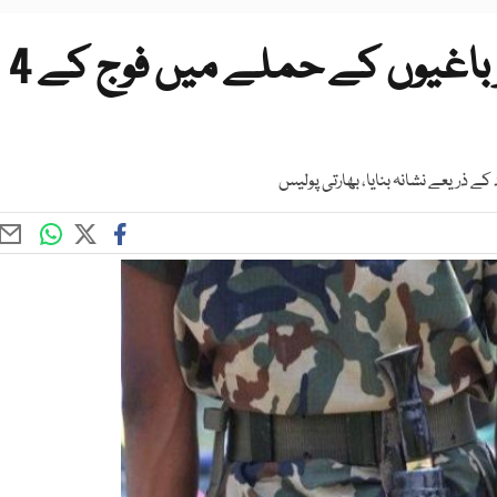
بھارتی ریاست اڑیسہ میں ماؤباغیوں کے حملے میں فوج کے 4
کے ذریعے نشانہ بنایا، بھارتی پولیس