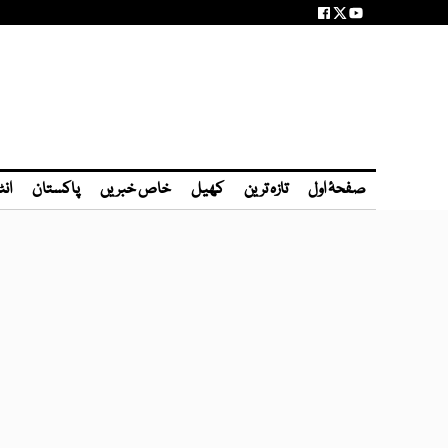
صفحۂ اول
تازہ ترین
کھیل
خاص خبریں
پاکستان
انٹ