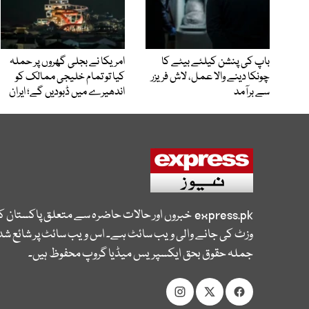
باپ کی پنشن کیلئے بیٹے کا
امریکا نے بجلی گھروں پر حملہ
چونکا دینے والا عمل، لاش فریزر
کیا تو تمام خلیجی ممالک کو
سے برآمد
اندھیرے میں ڈبودیں گے؛ ایران
express.pk
خبروں اور حالات حاضرہ سے متعلق پاکستان 
وزٹ کی جانے والی ویب سائٹ ہے۔ اس ویب سائٹ پر شائع شدہ
جملہ حقوق بحق ایکسپریس میڈیا گروپ محفوظ ہیں۔