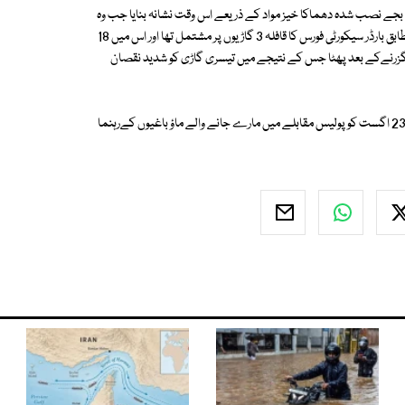
بھارتی میڈیا کے مطابق ماؤ باغیوں نے بارڈر سیکیورٹی فورس کے قافلے کو صبح 8 بجے نصب شدہ دھماکا خیز مواد کے ذریعے اس وقت نشانہ بنایا جب وہ
کورا پٹ کے علاقے ریلے گادا کے قریب گھاٹ روڈ سے گزر رہا تھا۔ پولیس کے مطابق بارڈر سیکورٹی فورس کا قافلہ 3 گاڑیوں پر مشتمل تھا اور اس میں 18
تھے، پولیس کا کہنا ہے کہ دھماکا خیز مواد 2 گاڑیوں کے گزرنےکے بعد پھٹا جس کے نتیجے میں تیسری گاڑی کو شدید نقصان
پولیس کے مطابق ماؤ باغیوں کی جانب سے سیکیورٹی فورس کے قافلے پر حملہ 23 اگست کو پولیس مقابلے میں مارے جانے والے ماؤ باغیوں کےرہنما