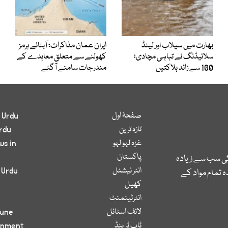
بھارت میں سیلاب اور لینڈ
ایران عمان مذاکرات؛ آبنائے ہرمز
سلائیڈنگ نے تباہی مچادی؛
کھولنے سے متعلق معاہدے کے
100 سے زائد ہلاکتیں
مندرجات سامنے آگئے
صفحۂ اول
 Urdu
تازہ ترین
rdu
غزہ لہو لہو
ws in
پاکستان
کی سب سے زیادہ
انٹر نیشنل
 Urdu
 تمام مواد کے
کھیل
انٹرٹینمنٹ
لائف اسٹائل
bune
ٹاپ ٹرینڈ
inment