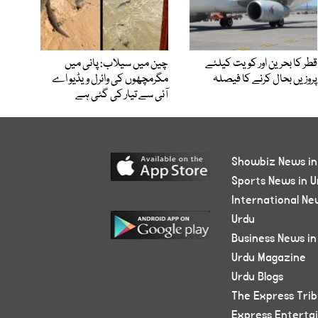
قطر کا بحرین اور کویت کیلئے
چین میں سیلاب: پانی میں
پروزیں بحال کرنے کا فیصلہ
مگرمچھوں کی وائرل ویڈیو اے
آئی سے تیار کی گئی ہے
Showbiz News in
Sports News in U
International Ne
Urdu
Business News in
Urdu Magazine
Urdu Blogs
The Express Tri
Express Enterta