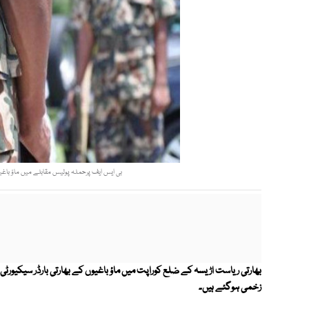
بی ایس ایف پرحملہ پولیس مقابلے میں ماؤ باغیو
زخمی ہوگئے ہیں۔