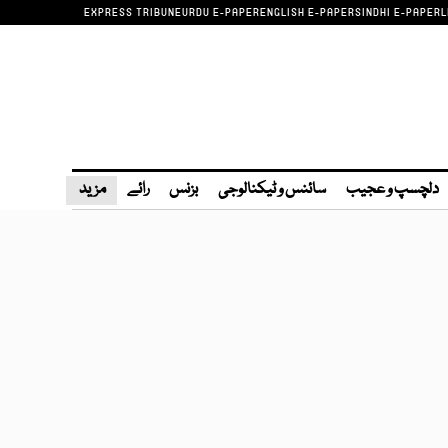
EXPRESS TRIBUNE
URDU E-PAPER
ENGLISH E-PAPER
SINDHI E-PAPER
L
دلچسپ و عجیب
سائنس و ٹیکنالوجی
بزنس
رائے
مزید