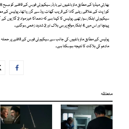
سیکیورٹی اہلکار سوار 
پہنچا اور اس میں 4 اہلکار موقع پر ہی ہلاک اور 2 شدید زخمی ہوگئے۔
مادھو کی ہلاکت کا نتیجہ ہوسکتا ہے۔
متعلقہ