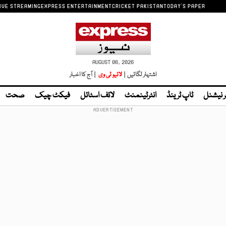
IVE STREAMING
EXPRESS ENTERTAINMENT
CRICKET PAKISTAN
TODAY'S PAPER
AUGUST 06, 2026
اشتہار لگائیں |
لائیو ٹی وی
| آج کا اخبار
ر نیشنل
ٹاپ ٹرینڈ
انٹرٹینمنٹ
لائف اسٹائل
فیکٹ چیک
صحت