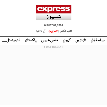
AUGUST 09, 2026
اشتہار لگائیں |
لائیو ٹی وی
| آج کا اخبار
صفحۂ اول
تازہ ترین
کھیل
خاص خبریں
پاکستان
انٹر نیشنل
ٹا