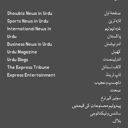
صفحۂ اول
Showbiz News in Urdu
تازہ ترین
Sports News in Urdu
غزہ لہو لہو
International News in
پاکستان
Urdu
انٹر نیشنل
Business News in Urdu
کھیل
Urdu Magazine
انٹرٹینمنٹ
Urdu Blogs
لائف اسٹائل
The Express Tribune
ٹاپ ٹرینڈ
Express Entertainment
دلچسپ و عجیب
صحت
سونے کے نرخ
پیٹرولیم مصنوعات کی قیمتیں
سائنس و ٹیکنالوجی
بلاگ