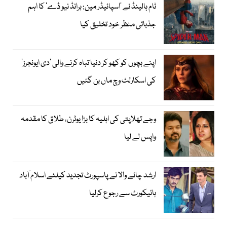
ٹام ہالینڈ نے ’اسپائیڈر مین: برانڈ نیو ڈے‘ کا اہم
جذباتی منظر خود تخلیق کیا
اپنے بچوں کو کھو کر دنیا تباہ کرنے والی ’دی ایونجرز‘
کی اسکارلٹ وچ ماں بن گئیں
وجے تھلاپتی کی اہلیہ کا بڑا یوٹرن، طلاق کا مقدمہ
واپس لے لیا
ارشد چائے والا نے پاسپورٹ تجدید کیلئے اسلام آباد
ہائیکورٹ سے رجوع کرلیا