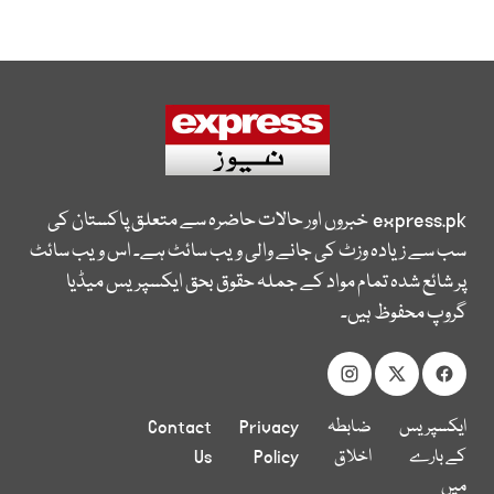
express.pk
خبروں اور حالات حاضرہ سے متعلق پاکستان کی
سب سے زیادہ وزٹ کی جانے والی ویب سائٹ ہے۔ اس ویب سائٹ
پر شائع شدہ تمام مواد کے جملہ حقوق بحق ایکسپریس میڈیا
گروپ محفوظ ہیں۔
ایکسپریس
ضابطہ
Privacy
Contact
کے بارے
اخلاق
Policy
Us
میں