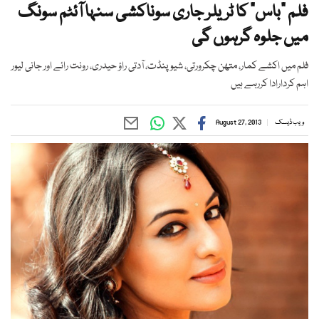
فلم ”باس“ کا ٹریلر جاری سوناکشی سنہا آئٹم سونگ
میں جلوہ گرہوں گی
فلم میں اکشے کمار، متھن چکرورتی، شیو پنڈت، آدتی راؤ حیدری، رونت رائے اور جانی لیور
اہم کردارادا کررہے ہیں
ویب ڈیسک
August 27, 2013