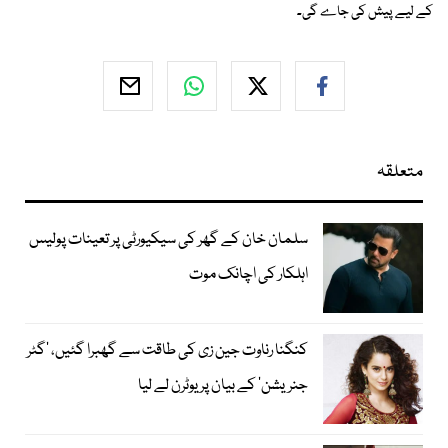
کے لیے پیش کی جاے گی۔
متعلقہ
سلمان خان کے گھر کی سیکیورٹی پر تعینات پولیس
اہلکار کی اچانک موت
کنگنا رناوت جین زی کی طاقت سے گھبرا گئیں، ’گٹر
جنریشن‘ کے بیان پر یوٹرن لے لیا