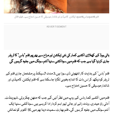
فلم &quot;باس&quot; ایکشن، کامیڈی اور شاندار موسیقی کا حسین امتزاج ہے۔ ۔فوٹو: فائل
بالی ووڈ کے کھلاڑی اکشے کمار کی نئی ایکشن اور مزاح سے بھرپور فلم "باس" کا ٹریلر
جاری کردیا گیا ہے جب کہ فلم میں سوناکشی سنہا آئٹم سونگ میں جلوہ گرہوں گی
فلم "باس"
کے ہدایت کار انتھونی ڈی سوزا ہیں،3 منٹ 7سیکنڈ پر مشتمل جاری فلم کے
ٹریلر کو دیکھ کر اس بات کا اندازہ بخوبی لگایا جاسکتا ہے کہ فلم ایکشن، کامیڈی اور
شاندار موسیقی کا حسین امتزاج ہے۔
فلم میں اکشے کمار باس کے روپ میں نظر آئیں گے جب کہ متھن چکربرتی، شیو پنڈت،
آدتی راؤ حیدری، رونت رائے اور جانی لیور اہم کردار ادا کررہے ہیں ،سوناکشی سنہا ایک
آئٹم سونگ میں جلوہ گر ہوں گی۔ فلم بھارت سمیت دینا بھر میں 16 اکتوبر کو نمائش