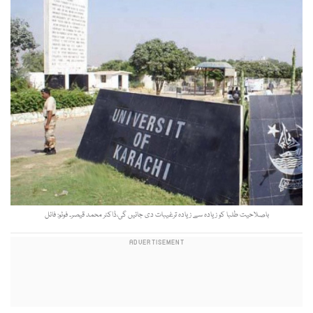
باصلاحیت طلبا کو زیادہ سے زیادہ ترغیبات دی جائیں گی،ڈاکٹر محمد قیصر۔ فوٹو: فائل