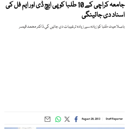
جامعہ کراچی کے 10 طلبا کو پی ایچ ڈی اور ایم فل کی
اسناد دی جائینگی
باصلاحیت طلبا کو زیادہ سے زیادہ ترغیبات دی جائیں گی،ڈاکٹر محمد قیصر
August 28, 2013
Staff Reporter