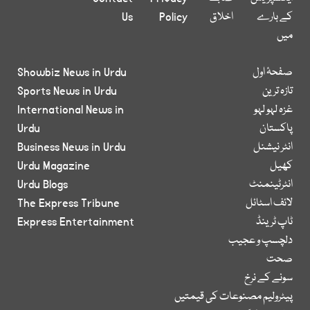
کے بارے
اخلاق
Policy
Us
میں
صفحۂ اول
Showbiz News in Urdu
تازہ ترین
Sports News in Urdu
غزہ لہو لہو
International News in
پاکستان
Urdu
انٹر نیشنل
Business News in Urdu
کھیل
Urdu Magazine
انٹرٹینمنٹ
Urdu Blogs
لائف اسٹائل
The Express Tribune
ٹاپ ٹرینڈ
Express Entertainment
دلچسپ و عجیب
صحت
سونے کے نرخ
پیٹرولیم مصنوعات کی قیمتیں