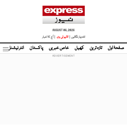
AUGUST 06, 2026
اشتہار لگائیں |
لائیو ٹی وی
| آج کا اخبار
صفحۂ اول
تازہ ترین
کھیل
خاص خبریں
پاکستان
انٹر نیشنل
ٹا