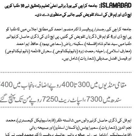
ISLAMABAD:
جامعہ کراچی کے بورڈ برائے اعلیٰ تعلیم وتحقیق نے 10 طلبا کو پی
ایچ ڈی اور ایم فل کی اسناد تفویض کیے جانے کی منظوری دے دی۔
جامعہ کراچی کے رجسٹرار پروفیسر ڈاکٹر منصور احمد کے مطابق اجلاس میں 6 طلبا کو
پی ایچ ڈی اور4 کو ایم فل ڈگریاں تفویض کی گئیں، پی ایچ ڈی کی ڈگری حاصل کرنیوالے
طلبا میں سید عالم شاہ (فلسفہ)، سکینہ ریاض (سماجی بہبود)، حافظ ایم احمد
(معارف اسلامی)، راحیلہ رحمت زہرہ (بائیوٹیکنالوجی )، سحرش فاطمہ (بائیو ٹیکنالوجی)
اور فیصل افضل صدیقی (شماریات) شامل ہیں۔
ایم فل کی ڈگری حاصل کرنے والوں میں شائستہ ظفر (فارماسیوٹیکل کیمسٹری)، محمد
نجم الدین (شماریات)، سمیرا یونس (پاکستان اسٹڈیز) اور صبیحہ ربانی
(فارماسیوٹیکس) شامل ہیں، اس موقع پر وائس چانسلر پروفیسر ڈاکٹر محمد قیصر نے کہا