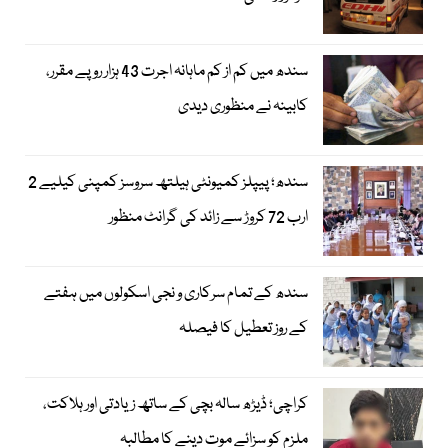
سندھ میں کم از کم ماہانہ اجرت 43 ہزار روپے مقرر،
کابینہ نے منظوری دیدی
سندھ؛ پیپلز کمیونٹی ہیلتھ سروسز کمپنی کیلیے 2
ارب 72 کروڑ سے زائد کی گرانٹ منظور
سندھ کے تمام سرکاری و نجی اسکولوں میں ہفتے
کے روز تعطیل کا فیصلہ
کراچی؛ ڈیڑھ سالہ بچی کے ساتھ زیادتی اور ہلاکت،
ملزم کو سزائے موت دینے کا مطالبہ