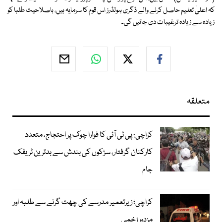
کہ اعلیٰ تعلیم حاصل کرنے والے ڈگری ہولڈرز اس قوم کا سرمایہ ہیں، باصلاحیت طلبا کو
زیادہ سے زیادہ ترغیبات دی جائیں گی۔
متعلقہ
کراچی: پی ٹی آئی کا فوارا چوک پر احتجاج، متعدد
کارکنان گرفتار، سڑکوں کی بندش سے بدترین ٹریفک
جام
کراچی؛ زیرتعمیر مدرسے کی چھت گرنے سے طلبہ اور
مزدور زخمی