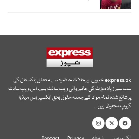
express.pk
خبروں اور حالات حاضرہ سے متعلق پاکستان کی
سب سے زیادہ وزٹ کی جانے والی ویب سائٹ ہے۔ اس ویب سائٹ
پر شائع شدہ تمام مواد کے جملہ حقوق بحق ایکسپریس میڈیا
گروپ محفوظ ہیں۔
ایکسپریس
ضابطہ
Privacy
Contact