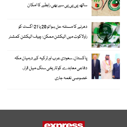
ساتھ پی پی پی سے بھی رابطے کا امکان
دھرنے کا مسئلہ حل ہوا تو 20 یا 21 اگست کو
راولاکوٹ میں الیکشن ممکن: چیف الیکشن کمشنر
پاکستان، سعودی عرب اور ترکیہ کے درمیان مکہ
دفاعی معاہدے کو تاریخی سنگ میل قرار،
خصوصی نغمہ جاری