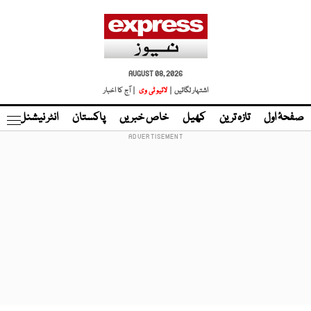
AUGUST 08, 2026
اشتہار لگائیں |
لائیو ٹی وی
| آج کا اخبار
صفحۂ اول
تازہ ترین
کھیل
خاص خبریں
پاکستان
انٹر نیشنل
ٹا