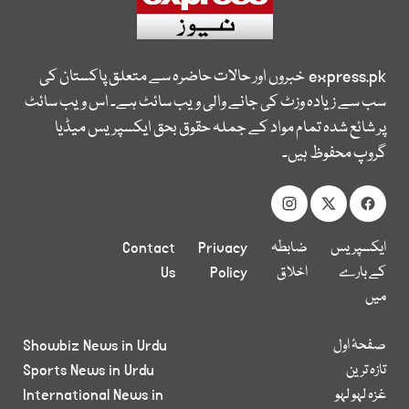
express.pk
خبروں اور حالات حاضرہ سے متعلق پاکستان کی
سب سے زیادہ وزٹ کی جانے والی ویب سائٹ ہے۔ اس ویب سائٹ
پر شائع شدہ تمام مواد کے جملہ حقوق بحق ایکسپریس میڈیا
گروپ محفوظ ہیں۔
ایکسپریس
ضابطہ
Privacy
Contact
کے بارے
اخلاق
Policy
Us
میں
صفحۂ اول
Showbiz News in Urdu
تازہ ترین
Sports News in Urdu
غزہ لہو لہو
International News in