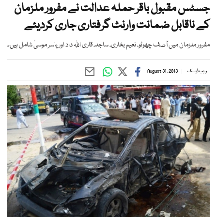
جسٹس مقبول باقر حملہ عدالت نے مفرور ملزمان
کے ناقابل ضمانت وارنٹ گرفتاری جاری کردیئے
مفرور ملزمان میں آصف چھوٹو، نعیم بخاری، ساجد، قاری اللہ داد اور یاسر موسیٰ شامل ہیں۔
ویب ڈیسک
August 31, 2013