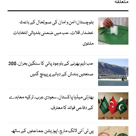
متعلقہ
بلوچستان؛ امن و امان کی صورتحال کے باعث
خضدار، قلات، حب میں ضمنی بلدیاتی انتخابات
ملتوی
حب ڈیم بھرنے کے باوجود پانی کا سنگین بحران، 300
صنعتیں بندش کے دہانے پر پہنچ گئیں
بھارتی میڈیا پاکستان، سعودی عرب، ترکیہ معاہدے
کے دفاعی فوائد کا معترف
پی ٹی آئی لانگ مارچ، اپوزیشن جماعتوں کے ساتھ