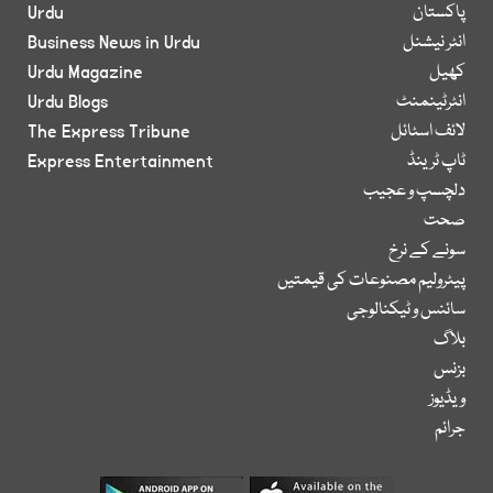
پاکستان
Urdu
انٹر نیشنل
Business News in Urdu
کھیل
Urdu Magazine
انٹرٹینمنٹ
Urdu Blogs
لائف اسٹائل
The Express Tribune
ٹاپ ٹرینڈ
Express Entertainment
دلچسپ و عجیب
صحت
سونے کے نرخ
پیٹرولیم مصنوعات کی قیمتیں
سائنس و ٹیکنالوجی
بلاگ
بزنس
ویڈیوز
جرائم