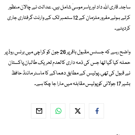
ساجد، قاری اللہ داد اور یاسر موسیٰ شامل ہیں، عدالت نے چالان منظور
کرتے ہوئے مفرور ملزمان کے 12 ستمبر تک کے وارنٹ گرفتاری جاری
کردیئے۔
واضح رہے کہ جسٹس مقبول باقر پر 26 جون کو کراچی میں برنس روڈ پر
حملہ کیا گیا تھا جس کی ذمہ داری کالعدم تحریک طالبان پاکستان
نے قبول کی تھی، پولیس کے مطابق دھماکے کا ماسٹر مائنڈ حافظ
بشیر 17 جولائی کو پولیس مقابلہ میں مارا جا چکا ہے۔