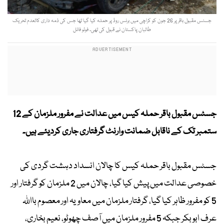
جسٹس مقبول باقر پر 26 جون کو کراچی میں برنس روڈ پر حملہ کیا گیا تھا جس کی ذمہ داری کالعدم تحریک
طالبان پاکستان نے قبول کی تھی۔ فوٹو فائل
جسٹس مقبول باقر حملہ کیس میں عدالت نے مفرور ملزمان کے 12
ستمبر تک کے ناقابل ضمانت وارنٹ گرفتاری جاری کردیئے ہیں۔
جسٹس مقبول باقر حملہ کیس کا چالان انسداد دہشت گردی کی
خصوصی عدالت میں پیش کیا گیا، چالان میں 2 ملزمان کو گرفتار اور
5 کو مفرور ظاہر کیا گیا، گرفتار ملزمان میں معاویہ اور معصوم بااللہ
عرف ابو بکر جبکہ 5 مفرور ملزمان میں آصف چھوٹو، نعیم بخاری،