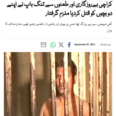
کراچی بےروزگاری اور طعنوں سے تنگ باپ نے اپنے
دو بچوں کو قتل کردیا ملزم گرفتار
کئی مہینوں سے بے روزگار تھا جس پر بیوی اور رشتے دار طعنے دیتے تھے، ملزم مناف کا
بیان
ویب ڈیسک
September 01, 2013