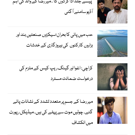
’پیسے جلد ادا کر دوں گا‘، میر رضا کے والد کی اہم
آڈیو سامنے آگئی
حب میں پانی کا بحران؛سیکڑوں صنعتیں بند اور
ہزاروں کارکنوں کی بیروزگاری کے خدشات
کراچی: اغوا اور گینگ ریپ کیس کے ملزم کی
درخواست ضمانت مسترد
میر رضا کے جسم پر متعدد تشدد کے نشانات پائے
گئے، چوٹیں موت سے پہلے کی ہیں، میڈیکل رپورٹ
میں انکشاف