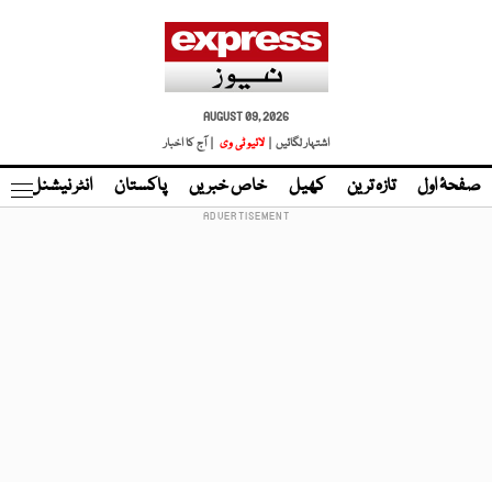
AUGUST 09, 2026
اشتہار لگائیں |
لائیو ٹی وی
| آج کا اخبار
صفحۂ اول
تازہ ترین
کھیل
خاص خبریں
پاکستان
انٹر نیشنل
ٹا