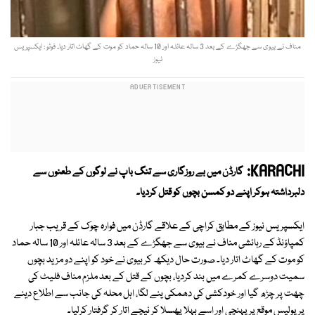
مناف نے بیوی سے جھگڑے کے بعد 3 سالہ عائلہ اور 10 سالہ حماد کو موت کے گھاٹ اتار دیا۔ فوٹو : ایکسپریس
نیوز
KARACHI:
گارڈن میں بے روزگاری سے تنگ باپ نے لوگوں کے طعنوں سے
دلبرداشتہ ہوکر اپنے دو کمسن بچوں کو قتل کردیا۔
ایکسپریس نیوز کے مطابق کراچی کے علاقے گارڈن میں فوارہ چوک کے قریب جبار
کمپاؤنڈ کے رہائشی مناف نے بیوی سے جھگڑے کے بعد 3 سالہ عائلہ اور 10 سالہ حماد
کو موت کے گھاٹ اتار دیا۔ صورت حال دیکھ کر بیوی نے خود کو اپنے دو مزید بچوں
سمیت دوسرے کمرے میں بند کردیا، بچوں کے قتل کے بعد ملزم مناف فلیٹ کی
چھت پر چڑھ گیا اور خودکشی کی دھمکی ینے لگا، اہل محلہ کی جانب سے اطلاع دینے
پر پولیس موقع پر پہنچی اور اسے بہلا پھسلا کر نیچے اتار کر گرفتار کرلیا۔