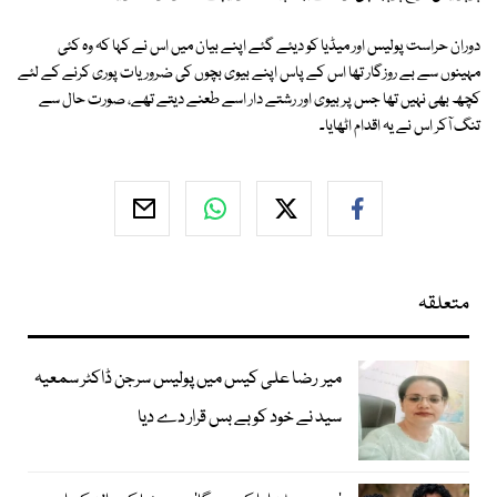
دوران حراست پولیس اور میڈیا کو دیئے گئے اپنے بیان میں اس نے کہا کہ وہ کئی
مہینوں سے بے روزگار تھا اس کے پاس اپنے بیوی بچوں کی ضروریات پوری کرنے کے لئے
کچھ بھی نہیں تھا جس پر بیوی اور رشتے دار اسے طعنے دیتے تھے، صورت حال سے
تنگ آکر اس نے یہ اقدام اٹھایا۔
متعلقہ
میر رضا علی کیس میں پولیس سرجن ڈاکٹر سمعیہ
سید نے خود کو بے بس قرار دے دیا