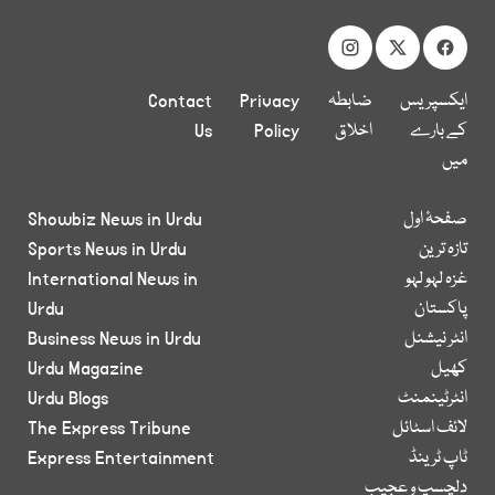
ایکسپریس
ضابطہ
Privacy
Contact
کے بارے
اخلاق
Policy
Us
میں
صفحۂ اول
Showbiz News in Urdu
تازہ ترین
Sports News in Urdu
غزہ لہو لہو
International News in
پاکستان
Urdu
انٹر نیشنل
Business News in Urdu
کھیل
Urdu Magazine
انٹرٹینمنٹ
Urdu Blogs
لائف اسٹائل
The Express Tribune
ٹاپ ٹرینڈ
Express Entertainment
دلچسپ و عجیب