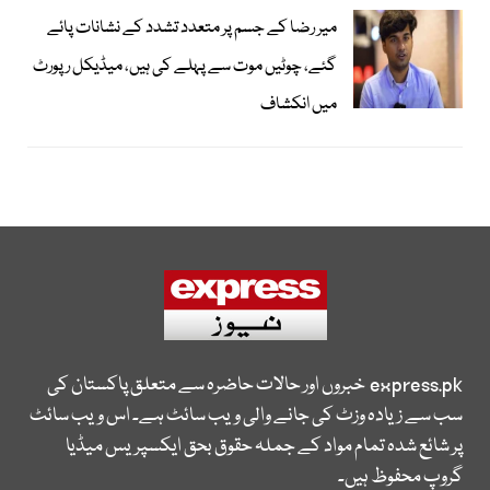
میر رضا کے جسم پر متعدد تشدد کے نشانات پائے
گئے، چوٹیں موت سے پہلے کی ہیں، میڈیکل رپورٹ
میں انکشاف
express.pk
خبروں اور حالات حاضرہ سے متعلق پاکستان کی
سب سے زیادہ وزٹ کی جانے والی ویب سائٹ ہے۔ اس ویب سائٹ
پر شائع شدہ تمام مواد کے جملہ حقوق بحق ایکسپریس میڈیا
گروپ محفوظ ہیں۔