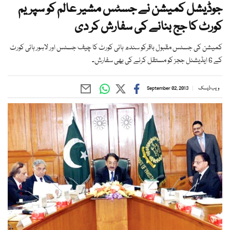
جوڈیشل کمیشن نے جسٹس مشیر عالم کو سپریم
کورٹ کا جج بنانے کی سفارش کر دی
کمیشن کی جسٹس مقبول باقرکو سندھ ہائی کورٹ کا چیف جسٹس اور لاہور ہائی کورٹ
کے 6 ایڈیشنل ججز کو مستقل کرنے کی بھی سفارش۔
ویب ڈیسک
September 02, 2013