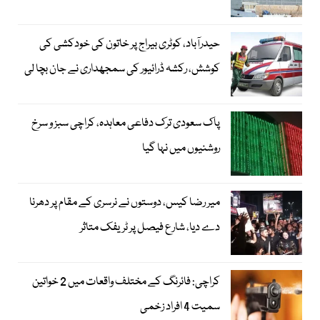
حیدرآباد، کوٹری بیراج پر خاتون کی خودکشی کی
کوشش، رکشہ ڈرائیور کی سمجھداری نے جان بچا لی
پاک سعودی ترک دفاعی معاہدہ، کراچی سبز و سرخ
روشنیوں میں نہا گیا
میر رضا کیس، دوستوں نے نرسری کے مقام پر دھرنا
دے دیا، شارع فیصل پر ٹریفک متاثر
کراچی: فائرنگ کے مختلف واقعات میں 2 خواتین
سمیت 4 افراد زخمی