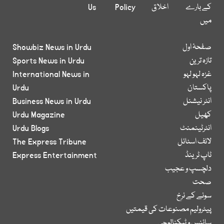
کے بارے
اخلاق
Policy
Us
میں
صفحۂ اول
Showbiz News in Urdu
تازہ ترین
Sports News in Urdu
غزہ لہو لہو
International News in
پاکستان
Urdu
انٹر نیشنل
Business News in Urdu
کھیل
Urdu Magazine
انٹرٹینمنٹ
Urdu Blogs
لائف اسٹائل
The Express Tribune
ٹاپ ٹرینڈ
Express Entertainment
دلچسپ و عجیب
صحت
سونے کے نرخ
پیٹرولیم مصنوعات کی قیمتیں
سائنس و ٹیکنالوجی