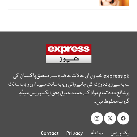
express.pk
خبروں اور حالات حاضرہ سے متعلق پاکستان کی
سب سے زیادہ وزٹ کی جانے والی ویب سائٹ ہے۔ اس ویب سائٹ
پر شائع شدہ تمام مواد کے جملہ حقوق بحق ایکسپریس میڈیا
گروپ محفوظ ہیں۔
ایکسپریس
ضابطہ
Privacy
Contact