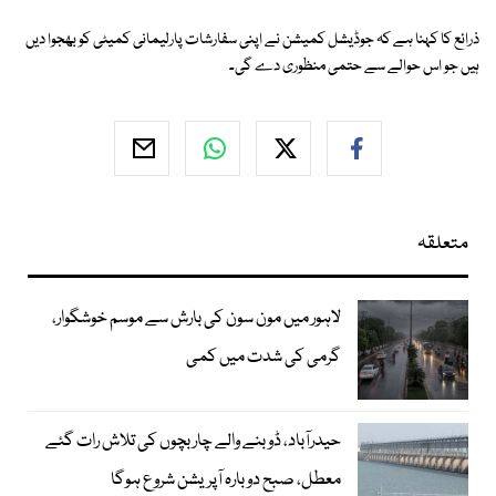
ذرائع کا کہنا ہے کہ جوڈیشل کمیشن نے اپنی سفارشات پارلیمانی کمیٹی کو بھجوا دیں
ہیں جو اس حوالے سے حتمی منظوری دے گی۔
متعلقہ
لاہور میں مون سون کی بارش سے موسم خوشگوار،
گرمی کی شدت میں کمی
حیدرآباد، ڈوبنے والے چار بچوں کی تلاش رات گئے
معطل، صبح دوبارہ آپریشن شروع ہوگا