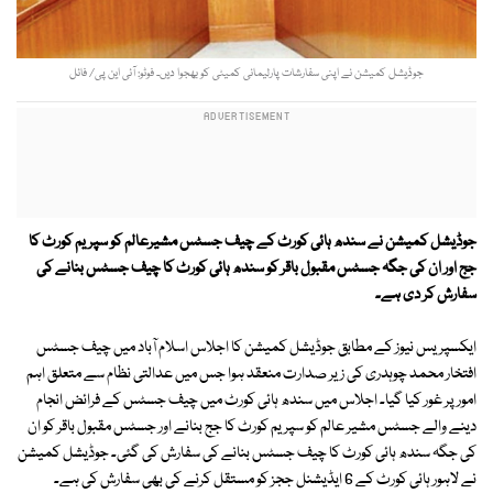
جوڈیشل کمیشن نے اپنی سفارشات پارلیمانی کمیٹی کو بھجوا دیں۔ فوٹو: آئی این پی/ فائل
جوڈیشل کمیشن نے سندھ ہائی کورٹ کے چیف جسٹس مشیرعالم کو سپریم کورٹ کا
جج اور ان کی جگہ جسٹس مقبول باقر کو سندھ ہائی کورٹ کا چیف جسٹس بنانے کی
سفارش کر دی ہے۔
ایکسپریس نیوز کے مطابق جوڈیشل کمیشن کا اجلاس اسلام آباد میں چیف جسٹس
افتخار محمد چوہدری کی زیر صدارت منعقد ہوا جس میں عدالتی نظام سے متعلق اہم
امور پر غور کیا گیا۔ اجلاس میں سندھ ہائی کورٹ میں چیف جسٹس کے فرائض انجام
دینے والے جسٹس مشیر عالم کو سپریم کورٹ کا جج بنانے اور جسٹس مقبول باقر کو ان
کی جگہ سندھ ہائی کورٹ کا چیف جسٹس بنانے کی سفارش کی گئی۔ جوڈیشل کمیشن
نے لاہور ہائی کورٹ کے 6 ایڈیشنل ججز کو مستقل کرنے کی بھی سفارش کی ہے۔