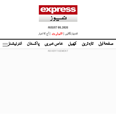
AUGUST 09, 2026
اشتہار لگائیں |
لائیو ٹی وی
| آج کا اخبار
صفحۂ اول
تازہ ترین
کھیل
خاص خبریں
پاکستان
انٹر نیشنل
ٹا