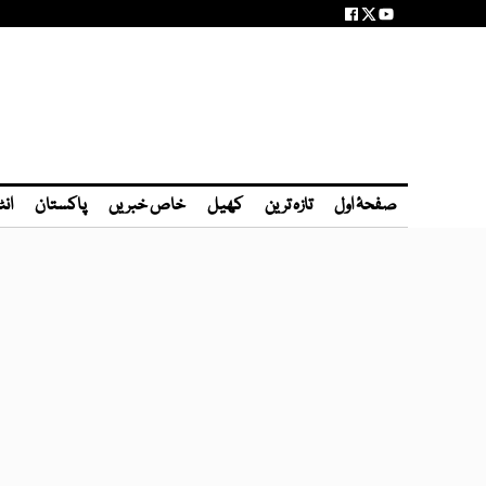
صفحۂ اول
تازہ ترین
کھیل
خاص خبریں
پاکستان
انٹ