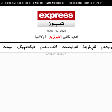
IVE STREAMING
EXPRESS ENTERTAINMENT
CRICKET PAKISTAN
TODAY'S PAPER
AUGUST 07, 2026
اشتہار لگائیں |
لائیو ٹی وی
| آج کا اخبار
ر نیشنل
ٹاپ ٹرینڈ
انٹرٹینمنٹ
لائف اسٹائل
فیکٹ چیک
صحت