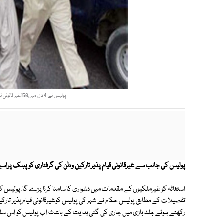
پولیس نے 4 دن میں150غیر قانونی تارکین وطن کوگرفتار کرکے عدالت میں پیش کیا. فوٹو؛ فائل
پولیس کی جانب سے غیرقانونی قیام پذیر تارکین وطن کی گرفتاری کو پبلک پراسیکیو
استغاثہ کو غیرملکیوں کے مقدمات میں دشواری کا سامنا کرنا پڑے گا، پولیس کو
تفصیلات کے مطابق پولیس حکام نے شہر کی پولیس کوغیرقانونی قیام پذیر تارکی
رکھتے ہوئے جلد بازی میں جاری کی گئی ہدایت کے باعث اب پولیس کو اس سلسلے