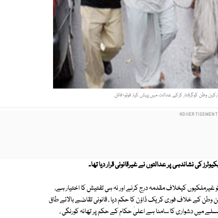
ٹرز کی نشاندہی پر عدالتوں نے غیرقانونی قرار دیا تھا۔
 غیرملکیوں کیخلاف مقدمہ درج کرنے اور نہ ہی تفتیش کا اختیار ہے،
ن وطن کے خلاف فوری کریک ڈاؤن کا حکم دیا ، قانونی تقاضے بالائے طاق
 میں دشواری کا سامنا ہے اعلیٰ حکام کے حکم پر تھانہ کورنگی ،