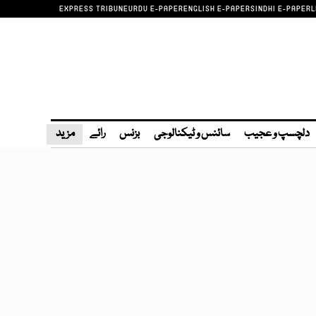
EXPRESS TRIBUNE
URDU E-PAPER
ENGLISH E-PAPER
SINDHI E-PAPER
L
دلچسپ و عجیب
سائنس و ٹیکنالوجی
بزنس
رائے
مزید