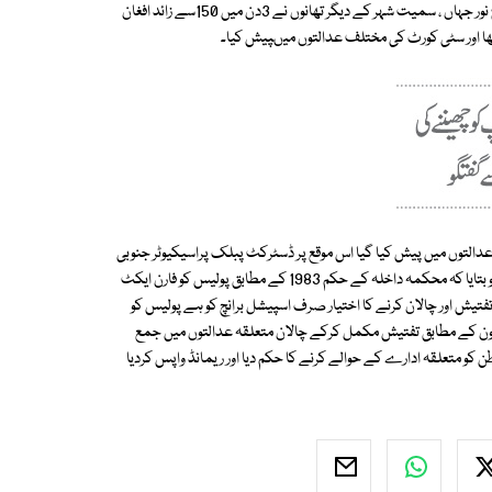
محمود آباد ، گذری ، حیدری مارکیٹ ، نارتھ ناظم آباد ، مومن آباد ، پیر آباد اور شارع نور جہاں ، سمیت شہر کے دیگر تھانوں نے 3دن میں 150سے زائد افغان
تھا اور سٹی کورٹ کی مختلف عدالتوں میںپیش کیا۔
 عدالتوں میں پیش کیا گیا اس موقع پر ڈسٹرکٹ پبلک پراسیکیوٹر جنوبی
عبدالواحد ، پبلک پراسیکیوٹر غربی سید شمیم احمد سمیت دیگر نے عدالت کو بتایا کہ محکمہ داخلہ کے حکم 1983 کے مطابق پولیس کو فارن ایکٹ
تیش اور چالان کرنے کا اختیار صرف اسپیشل برانچ کو ہے پولیس کو
 قانون کے مطابق تفتیش مکمل کرکے چالان متعلقہ عدالتوں میں جمع
کو متعلقہ ادارے کے حوالے کرنے کا حکم دیا اور ریمانڈ واپس کردیا