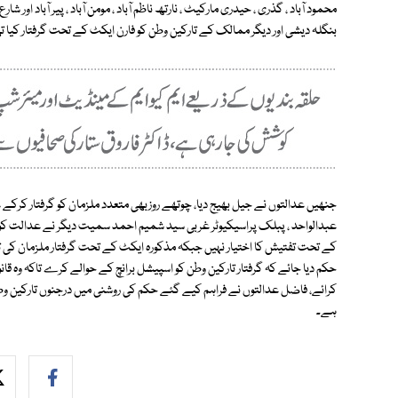
بنگلہ دیشی اور دیگر ممالک کے تارکین وطن کو فارن ایکٹ کے تحت گرفتار کیا 
جنھیں عدالتوں نے جیل بھیج دیا، چوتھے روزبھی متعدد ملزمان کو گرفتار کرکے
کے تحت تفتیش کا اختیار نہیں جبکہ مذکورہ ایکٹ کے تحت گرفتار ملزمان کی تف
حکم دیا جائے کہ گرفتار تارکین وطن کو اسپیشل برانچ کے حوالے کرے تاکہ وہ
کرائے، فاضل عدالتوں نے فراہم کیے گئے حکم کی روشنی میں درجنوں تارکین وطن 
ہے۔