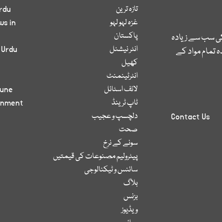
تازہ ترین
rdu
غزہ لہو لہو
ws in
پاکستان
کی سب سے زیادہ
انٹر نیشنل
 Urdu
 تمام مواد کے
کھیل
انٹرٹینمنٹ
لائف اسٹائل
bune
ٹاپ ٹرینڈ
inment
دلچسپ و عجیب
Contact Us
صحت
سونے کے نرخ
پیٹرولیم مصنوعات کی قیمتیں
سائنس و ٹیکنالوجی
بلاگ
بزنس
ویڈیوز