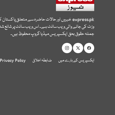
express.pk
خبروں اور حالات حاضرہ سے متعلق پاکستان 
وزٹ کی جانے والی ویب سائٹ ہے۔ اس ویب سائٹ پر شائع شدہ
جملہ حقوق بحق ایکسپریس میڈیا گروپ محفوظ ہیں۔
ایکسپریس کے بارے میں
ضابطہ اخلاق
Privacy Policy