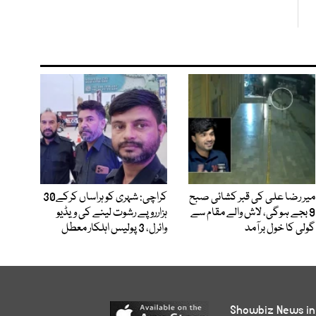
میر رضا علی کی قبر کشائی صبح
کراچی: شہری کو ہراساں کرکے30
9 بجے ہوگی، لاش والے مقام سے
ہزارروپے رشوت لینے کی ویڈیو
گولی کا خول برآمد
وائرل، 3 پولیس اہلکار معطل
Showbiz News in