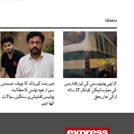
متعلقہ
کراچی یونیورسٹی کی تیز رفتار بس
میر رضا کے والد کا چیف جسٹس
کی موٹرسائیکل کو ٹکر، 17 سالہ
سے از خود نوٹس کا مطالبہ،
لڑکی جاں بحق
پولیس تفتیش پر سنگین سوالات
اٹھا دیے