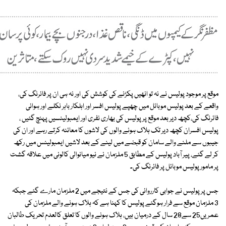
موقع پر موجود پولیس نے نہ تو انھیں پکڑنے کی کوشش کی اور نہ ہی ان پر فائرنگ کی،
واقعے کے بعد پولیس موبائل میں چھپے پولیس افسر اور اہلکار باہر نکلے اور ہوائی
فائرنگ کی،کچھ دیر بعد موقع پر پولیس کی بھاری نفری اور ایمبولینسیں پہنچ گئیں ،
پولیس افسران کچھ دیر تک ہلاک ہونے والوں کی لاشوں کا معائنہ کرتے رہے اور ان کی
جیبوں سے ملنے والے سامان کو قبضے میں لینے کے بعد لاشیں ایمبولینس میں رکھ
کر لے گئے، پیر آباد پولیس کے مطابق 5 ملزمان نے نیو میانوالی کالونی میں علاقہ گشت
پر مامور پولیس موبائل پر فائرنگ کی۔
جس پر پولیس نے جوابی کارروائی کی جس کے نتیجے میں 2 ملزمان مارے گئے جبکہ
3 ملزمان موقع سے فرار ہوگئے پولیس کا کہنا ہے کہ ہلاک ہونے والے ملزمان کی
عمریں25 سے28 سال کے درمیان ہیں، ہلاک ہونے والوں کا تعلق کالعدم تحریک طالبان