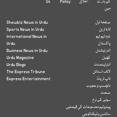
کے بارے
اخلاق
Policy
Us
میں
صفحۂ اول
Showbiz News in Urdu
تازہ ترین
Sports News in Urdu
غزہ لہو لہو
International News in
پاکستان
Urdu
انٹر نیشنل
Business News in Urdu
کھیل
Urdu Magazine
انٹرٹینمنٹ
Urdu Blogs
لائف اسٹائل
The Express Tribune
ٹاپ ٹرینڈ
Express Entertainment
دلچسپ و عجیب
صحت
سونے کے نرخ
پیٹرولیم مصنوعات کی قیمتیں
سائنس و ٹیکنالوجی