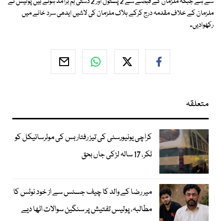
سے ہے جبکہ ملزمان کے قبضے سے 2 پستول اور 2 دستی بم برآمد ہوئے ہیں پولیس نے
ملزمان کے خلاف مقدمہ درج کرکے ہلاک ملزمان کی لاشیں ایدھی سرد خانے میں
رکھوادیں۔
متعلقہ
کراچی یونیورسٹی کی تیز رفتار بس کی موٹرسائیکل کو
ٹکر، 17 سالہ لڑکی جاں بحق
میر رضا کے والد کا چیف جسٹس سے از خود نوٹس کا
مطالبہ، پولیس تفتیش پر سنگین سوالات اٹھا دیے