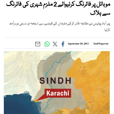
موبائل پر فائرنگ کرنیوالے 2 ملزم شہری کی فائرنگ
سے ہلاک
پیر آباد پولیس نے مقابلہ ظاہر کرکے ملزمان کے قبضے سے اسلحہ اور دستی بم برآمد
کرلیا
September 04, 2013
Staff Reporter