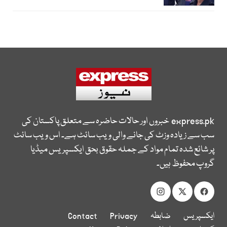
express.pk
خبروں اور حالات حاضرہ سے متعلق پاکستان کی
سب سے زیادہ وزٹ کی جانے والی ویب سائٹ ہے۔ اس ویب سائٹ
پر شائع شدہ تمام مواد کے جملہ حقوق بحق ایکسپریس میڈیا
گروپ محفوظ ہیں۔
ایکسپریس
ضابطہ
Privacy
Contact