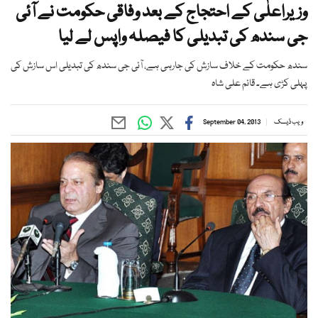
وزیراعلٰی کے احتجاج کے بعد وفاقی حکومت نے آئی
جی سندھ کی تبدیلی کا فیصلہ واپس لے لیا
سندھ حکومت کے خلاف سازش کی جارہی ہے، آئی جی سندھ کی تبدیلی اس سازش کی
پہلی کڑی ہے۔ قائم علی شاہ
ویب ڈیسک
September 04, 2013