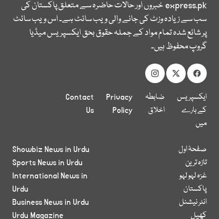
express.pk
خبروں اور حالات حاضرہ سے متعلق پاکستان کی
سب سے زیادہ وزٹ کی جانے والی ویب سائٹ ہے۔ اس ویب سائٹ
پر شائع شدہ تمام مواد کے جملہ حقوق بحق ایکسپریس میڈیا
گروپ محفوظ ہیں۔
ایکسپریس
ضابطہ
Privacy
Contact
کے بارے
اخلاق
Policy
Us
میں
صفحۂ اول
Showbiz News in Urdu
تازہ ترین
Sports News in Urdu
غزہ لہو لہو
International News in
پاکستان
Urdu
انٹر نیشنل
Business News in Urdu
کھیل
Urdu Magazine