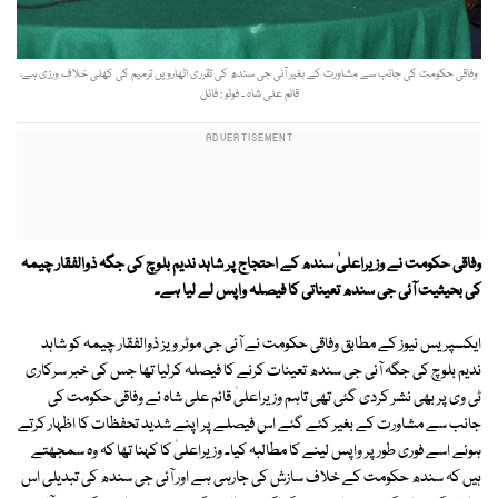
وفاقی حکومت کی جانب سے مشاورت کے بغیر آئی جی سندھ کی تقرری اٹھارویں ترمیم کی کھلی خلاف ورزی ہے،
قائم علی شاہ ۔ فوٹو : فائل
وفاقی حکومت نے وزیراعلیٰ سندھ کے احتجاج پر شاہد ندیم بلوچ کی جگہ ذوالفقار چیمہ
کی بحیثیت آئی جی سندھ تعیناتی کا فیصلہ واپس لے لیا ہے۔
ایکسپریس نیوز کے مطابق وفاقی حکومت نے آئی جی موٹر ویز ذوالفقار چیمہ کو شاہد
ندیم بلوچ کی جگہ آئی جی سندھ تعینات کرنے کا فیصلہ کرلیا تھا جس کی خبر سرکاری
ٹی وی پر بھی نشر کردی گئی تھی تاہم وزیراعلیٰ قائم علی شاہ نے وفاقی حکومت کی
جانب سے مشاورت کے بغیر کئے گئے اس فیصلے پر اپنے شدید تحفظات کا اظہار کرتے
ہوئے اسے فوری طور پر واپس لینے کا مطالبہ کیا۔ وزیراعلیٰ کا کہنا تھا کہ وہ سمجھتے
ہیں کہ سندھ حکومت کے خلاف سازش کی جارہی ہے اور آئی جی سندھ کی تبدیلی اس