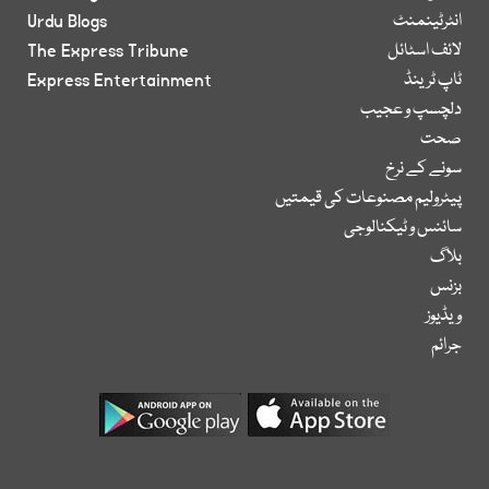
انٹرٹینمنٹ
Urdu Blogs
لائف اسٹائل
The Express Tribune
ٹاپ ٹرینڈ
Express Entertainment
دلچسپ و عجیب
صحت
سونے کے نرخ
پیٹرولیم مصنوعات کی قیمتیں
سائنس و ٹیکنالوجی
بلاگ
بزنس
ویڈیوز
جرائم