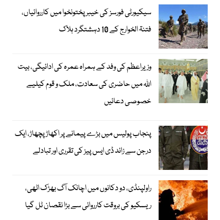
سیکیورٹی فورسز کی خیبر پختونخوا میں کارروائیاں،
فتنۃ الخوارج کے 10 دہشتگرد ہلاک
وزیراعظم کی وفد کے ہمراہ عمرہ کی ادائیگی، بیت
اللہ میں حاضری کی سعادت، ملک و قوم کیلیے
خصوصی دعائیں
پنجاب پولیس میں بڑے پیمانے پر اکھاڑ پچھاڑ، ایک
درجن سے زائد ڈی ایس پیز کی تقرری اور تبادلے
راولپنڈی، دو دکانوں میں اچانک آگ بھڑک اٹھی،
ریسکیو کی بروقت کارروائی سے بڑا نقصان ٹل گیا