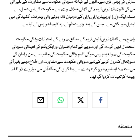
سازش کی پہلی کڑی ہے۔ انہوں نے کہاکہ صوبائی حکومت سے مشاورت کے بغیر آئی
جی کی تقرری اٹھارویں ترمیم کی کھلی خلاف ورزی ہے حکومت کے اس عمل سے
مسلم لیگ (ن) اور پیپلزپارٹی پارٹی کے درمیان قائم ہونے والی بہتر فضا کشیدگی میں
تبدیل ہوسکتی ہے۔ جس کے بعد وزیر اعظم نے اپنا فیصلہ واپس لے لیا ہے۔
واضح رہے کہ اٹھارویں آئینی تریم کے مطابق صوبے کے اختیارات وفاقی حکومت
استعمال نہیں کرے گی اور صوبے کے تمام افسران اور ایگزیکٹو کی تعیناتی صوبائی
حکومت کی صوابدید پر ہی ہوگی تاہم وفاقی حکومت کی جانب سے امن و امان کی
صورتحال کنٹرول کرنے کےلئے صوبائی حکومت سے مشاورت اور اطلاع دیئے بغیر آئی
جی سندھ شاہد ندیم بلوچ کو عہدے سے ہٹا کر ان کی جگہ آئی جی موٹروے ذوالفقار
چیمہ کو تعینات کردیا گیا تھا۔
متعلقہ