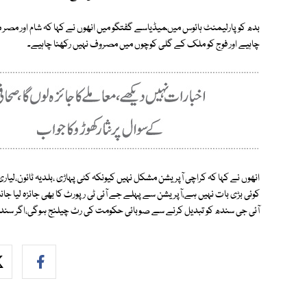
بدھ کو پارلیمنٹ ہائوس میںمیڈیاسے گفتگو میں انھوں نے کہا کہ شام اور مصر
چاہیے اور فوج کو ملک کے گلی کوچوں میں مصروف نہیں رکھنا چاہیے۔
انھوں نے کہا کہ کراچی آپریشن مشکل نہیں کیونکہ کٹی پہاڑی ،بلدیہ ٹائون،لیاری
کوئی بڑی بات نہیں ہے،آپریشن سے پہلے جے آئی ٹی رپورٹ کا بھی جائزہ لیا جا
آئی جی سندھ کو تبدیل کرنے سے صوبائی حکومت کی رٹ چیلنج ہوگی،اگر سندھ کے و