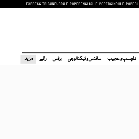
EXPRESS TRIBUNE
URDU E-PAPER
ENGLISH E-PAPER
SINDHI E-PAPER
L
دلچسپ و عجیب
سائنس و ٹیکنالوجی
بزنس
رائے
مزید