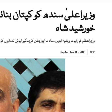
وزیراعلیٰ سندھ کو کپتان بنان
خورشید شاہ
وزیراعظم کی نیت پرشبہ نہیں، سخت اپوزیشن کرینگے لیکن ٹماٹروں کی
September 05, 2013
APP