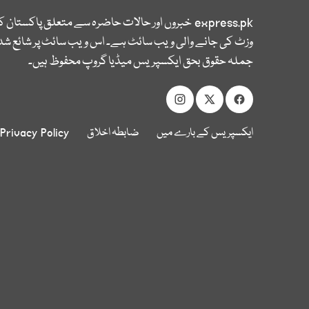
express.pk
خبروں اور حالات حاضرہ سے متعلق پاکستان 
وزٹ کی جانے والی ویب سائٹ ہے۔ اس ویب سائٹ پر شائع شدہ
جملہ حقوق بحق ایکسپریس میڈیا گروپ محفوظ ہیں۔
ایکسپریس کے بارے میں
ضابطہ اخلاق
Privacy Policy