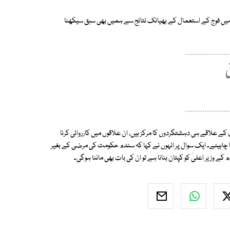
 میں فوج کے استعمال کے بھیانک نتائج سے ہمیں بھی سبق سیکھنا
 کے علاقے ہی دہشتگردوں کا مرکز ہیں، ان علاقوں میں کارروائی کرنا
نا چاہیئے۔ ایک سوال پر انہوں نے کہا کہ سندھ حکومت کی مرضی کے بغیر
زیر اعلیٰ کو کپتان بنانا ہے تو ان کی بات بھی ماننا ہوگی۔