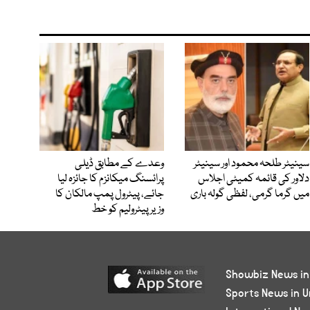
سینیٹر طلحہ محمود اور سینیٹر
وعدے کے مطابق ڈیلی
دلاور کی قائمہ کمیٹی اجلاس
پرائسنگ میکانزم کا جائزہ لیا
میں گرما گرمی، لفظی گولہ باری
جائے، پیٹرول پمپ مالکان کا
وزیرپیٹرولیم کو خط
Showbiz News in
Sports News in U