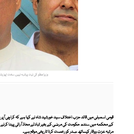
وزیراعظم کی نیت پرشبہ نہیں، سخت اپوزیشن ک
قومی اسمبلی میں قائد حزب اختلاف سید خورشید شاہ نے کہا ہے کہ کراچی آپری
مرتبہ عزت ووقار کیساتھ صدر کو رخصت کرنا تاریخی موقع ہے۔