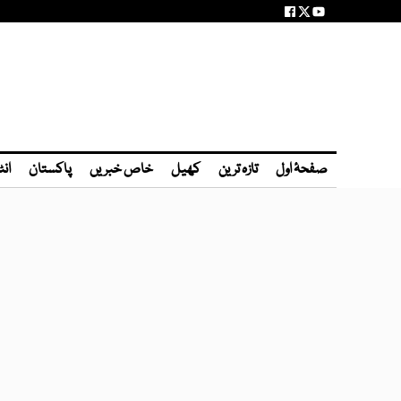
صفحۂ اول
تازہ ترین
کھیل
خاص خبریں
پاکستان
انٹ