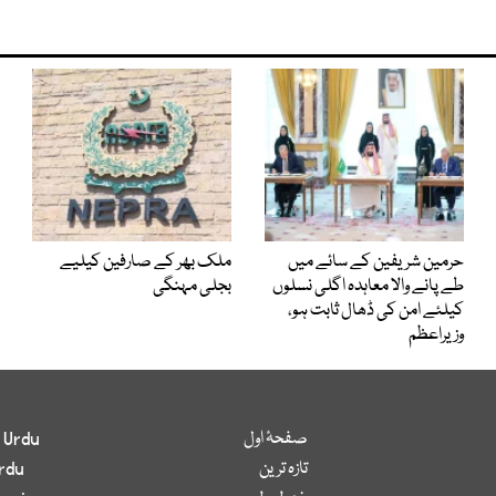
حرمین شریفین کے سائے میں
ملک بھر کے صارفین کیلیے
طے پانے والا معاہدہ اگلی نسلوں
بجلی مہنگی
کیلئے امن کی ڈھال ثابت ہو،
وزیراعظم
صفحۂ اول
 Urdu
تازہ ترین
rdu