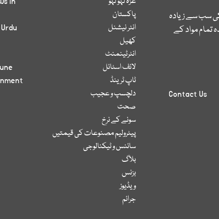
غزہ لہو لہو
ws in
پاکستان
کی سب سے زیادہ
انٹر نیشنل
 Urdu
 تمام مواد کے
کھیل
انٹرٹینمنٹ
لائف اسٹائل
bune
ٹاپ ٹرینڈ
inment
دلچسپ و عجیب
Contact Us
صحت
سونے کے نرخ
پیٹرولیم مصنوعات کی قیمتیں
سائنس و ٹیکنالوجی
بلاگ
بزنس
ویڈیوز
جرائم