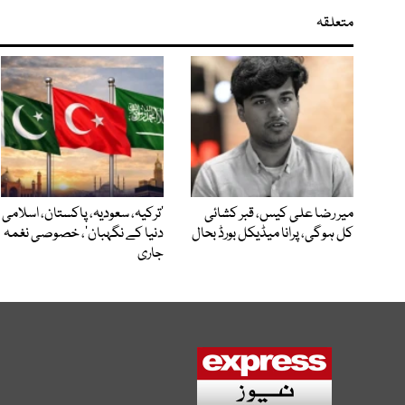
متعلقہ
میر رضا علی کیس، قبر کشائی
‘ترکیہ، سعودیہ، پاکستان، اسلامی
کل ہوگی، پرانا میڈیکل بورڈ بحال
دنیا کے نگہبان’، خصوصی نغمہ
جاری