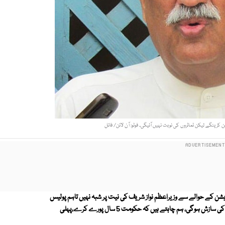
رینگے لیکن ٹماٹروں کی نوبت نہیں آئیگی۔ فوٹو: آن لائن/ فائل
شن کے حوالے سے وزیراعظم نواز شریف کی نیت پر شبہ نہیں تاہم پولیس
کے محکمہ میں سندھ حکومت کی مرضی کے بغیر تبادلے محاذ آرائی پیدا کرنے کی سازش ہوگی، ہم چاہتے ہیں کہ حکومت 5 سال پورے کرے،پہلی