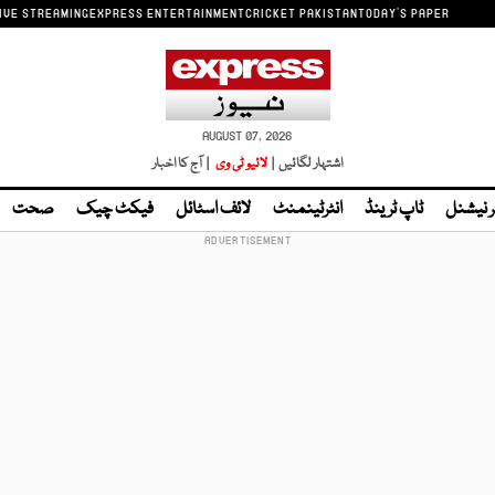
IVE STREAMING
EXPRESS ENTERTAINMENT
CRICKET PAKISTAN
TODAY'S PAPER
AUGUST 07, 2026
اشتہار لگائیں |
لائیو ٹی وی
| آج کا اخبار
ر نیشنل
ٹاپ ٹرینڈ
انٹرٹینمنٹ
لائف اسٹائل
فیکٹ چیک
صحت