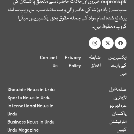
express.pk
خبروں اور حالات حاضرہ سے متعلق پاکستان کی
سب سے زیادہ وزٹ کی جانے والی ویب سائٹ ہے۔ اس ویب سائٹ
پر شائع شدہ تمام مواد کے جملہ حقوق بحق ایکسپریس میڈیا
گروپ محفوظ ہیں۔
ایکسپریس
ضابطہ
Privacy
Contact
کے بارے
اخلاق
Policy
Us
میں
صفحۂ اول
Showbiz News in Urdu
تازہ ترین
Sports News in Urdu
غزہ لہو لہو
International News in
پاکستان
Urdu
انٹر نیشنل
Business News in Urdu
کھیل
Urdu Magazine