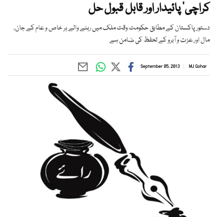
کراچی‘ پائیدار اور قابل قبول حل
دستور پاکستان کے مطابق حکومت وقت ملک میں رہنے والے ہر خاص و عام کے جان،
مال اور عزت و آبرو کے تحفظ کی ضامن ہے
September 05, 2013
MJ Gohar