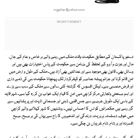
mjgoher@yahoo.com
دستور پاکستان کے مطابق حکومت وقت ملک میں رہنے والے ہر خاص و عام کے جان،
مال اور عزت و آبرو کے تحفظ کی ضامن ہے حکومت کے پاس اختیارات بھی ہیں اور
وسائل بھی۔ قانون بھی موجود ہے اور عدالتیں بھی آزاد ہیں۔ ملک کے طول و ارض میں
امن قائم کرنا اور جرائم پیشہ عناصر کو کیفرکردار تک پہنچانا حکومت ہی کی ذمے داری
اور فرض منصبی ہے۔ لیکن افسوس کہ گزشتہ کئی سالوں سے ملک کے سب سے بڑے
اور اہم صنعتی وتجارتی مرکز کراچی میں امن کا قیام ایک خواب بن کر رہ گیا ہے۔ شہر قاید
کے باسی ایک طویل عرصے سے جس قلبی، ذہنی اور جسمانی اذیت اور پریشانیوں سے
گزر رہے ہیں حکمرانوں کو اس کا احساس نہیں۔ روشنیوں کا شہر کہلانے والے کراچی
میں خوف، دہشت، بربریت، درندگی اور اندھیروں کا راج ہے یہاں کی ہر صبح، صبح
افسردہ اور ہر شام، شام غریباں بن چکی ہے۔