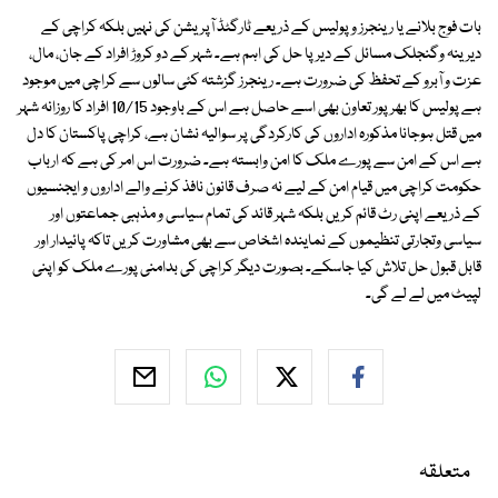
بات فوج بلانے یا رینجرز و پولیس کے ذریعے ٹارگٹڈ آپریشن کی نہیں بلکہ کراچی کے
دیرینہ وگنجلک مسائل کے دیرپا حل کی اہم ہے۔ شہر کے دو کروڑ افراد کے جان، مال،
عزت و آبرو کے تحفظ کی ضرورت ہے۔ رینجرز گزشتہ کئی سالوں سے کراچی میں موجود
ہے پولیس کا بھرپور تعاون بھی اسے حاصل ہے اس کے باوجود 10/15 افراد کا روزانہ شہر
میں قتل ہوجانا مذکورہ اداروں کی کارکردگی پر سوالیہ نشان ہے، کراچی پاکستان کا دل
ہے اس کے امن سے پورے ملک کا امن وابستہ ہے۔ ضرورت اس امر کی ہے کہ ارباب
حکومت کراچی میں قیام امن کے لیے نہ صرف قانون نافذ کرنے والے اداروں و ایجنسیوں
کے ذریعے اپنی رٹ قائم کریں بلکہ شہر قائد کی تمام سیاسی و مذہبی جماعتوں اور
سیاسی وتجارتی تنظیموں کے نمایندہ اشخاص سے بھی مشاورت کریں تاکہ پائیدار اور
قابل قبول حل تلاش کیا جاسکے۔ بصورت دیگر کراچی کی بدامنی پورے ملک کو اپنی
لپیٹ میں لے لے گی۔
متعلقہ