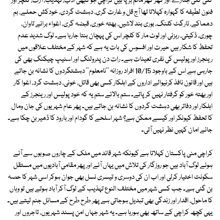
گلی گلی جنازے اور گھر گھر ماتم برپا ہیں کراچی جو کبھی ادب، تہذیب، آرٹ، کلچر اور
فنون لطیفہ کا گہوارہ کہلاتا تھا آج قل و غارت گری، دہشت گردی، خودکش حملے، بم
دھماکے، ٹارگٹ کلنگ، بوری بند لاشیں، بھتہ خوری، قبضہ گری، اغواء برائے تاوان،
چوری، ڈکیتی، رہزنی اور لوٹ مار کا کلچر اس کی پہچان بنتا جارہا ہے۔ لوگ شدید عدم
تحفظ کا شکار ہیں حیرت اور افسوس کی بات یہ ہے کہ شہر کے مختلف علاقوں میں
رینجرز اور پولیس کی نفری تعینات ہے۔ رات دن پٹرولنگ اور اسنیپ چیکنگ بھی کی
جارہی ہے اس کے باوجود 10/15 افراد روزانہ ''نامعلوم'' دہشتگردوں کا نشانہ بن جاتے
ہیں اور قانون نافذ کرنیوالے اداروں کے اہلکار کسی بھی قاتل، خونی، دہشت گرد، اغوا کار
اور بھتہ خور کو گرفتار نہیں کرپاتے۔ ستم بالائے ستم یہ کہ خود پولیس اور رینجرز کے
اہلکار اور دفاتر بھی دہشت گردوں کا نشانہ بن جاتے ہیں۔ پھر عام شہریوں کی جان ومال
کا تحفظ کیونکر اور کیسے ممکن ہے؟ شہر اسلحے کا گودام اور بارود کا ڈھیر بن چکا ہے۔
جائے امان کہیں نظر نہیں آتی۔
کراچی منی پاکستان کہلاتا ہے کیونکہ شہر قائد میں ملک کے چاروں صوبوں سے آئے
ہوئے لوگ آباد ہیں جو روزگار کی تلاش میں یہاں آئے اور پھر مقامی آبادیوں میں مستقل
سکونت اختیار کرلی اور اب ان کی دوسری و تیسری نسل بھی جوان ہوکر اسی شہر کا حصہ
بن گئی ہے۔ جب کسی شہر میں مختلف النوع تہذیب کے لوگ آکر آباد ہوتے ہیں تو وہاں
کا ماحول، اقدار اور زندگی بھی تبدیل ہوجاتی ہے پھر طرح طرح کے مسائل جنم لیتے ہیں۔
یہی کچھ کراچی کے ساتھ بھی ہورہا ہے۔ یہ شہر جہاں امن پسند شہریوں، تاجروں اور