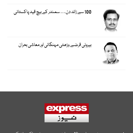
100 سے زائد دن… سمندر کے بیچ قید پاکستانی
بیرونی قرضے،بڑھتی مہنگائی اور معاشی بحران