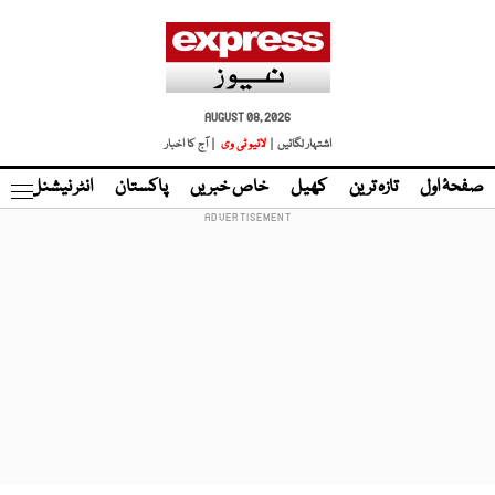
AUGUST 08, 2026
اشتہار لگائیں |
لائیو ٹی وی
| آج کا اخبار
صفحۂ اول
تازہ ترین
کھیل
خاص خبریں
پاکستان
انٹر نیشنل
ٹا