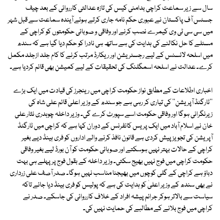
سال سے زیر سماعت کراچی بدامنی کیس کی تازہ عدالتی کارروائی کے بعد چیف
جسٹس آف پاکستان نے عبوری حکم نامہ جاری کرتے ہوئے آیندہ سماعت سے قبل شہر
میں سی سی ٹی وی کیمرے نصب کرنے اور وفاقی و صوبائی حکومتوں کو کراچی کے
مسئلے کا حل نکالنے کی ہدایت کی ہے ساتھ ہی نادرا کو حکم دیا گیا ہے کہ سندھ
میں اسلحہ لائسنس کے لیے رجسٹریشن اور ریکارڈ مرتب کرنے کا کام جلد ازجلد مکمل
کرے۔ عدالت نے اسلحہ اسمگلنگ کی تحقیقات کے لیے کمیشن بھی قائم کردیا ہے۔
اخباری اطلاعات کے مطابق نواز حکومت کراچی میں رینجرز کی قیادت میں ایک بڑے
''ٹارگٹڈ آپریشن'' کی تیاری کر رہی ہے جو سندھ کے وزیر اعلیٰ قائم علی شاہ کی
زیرنگرانی ہوگا اور وفاقی حکومت اسے سپورٹ کرے گی۔ وزیر داخلہ چوہدری نثار علی
خان نے اسلام آباد میں ایک پریس کانفرنس کے دوران کہا ہے کہ کراچی میں ٹارگٹڈ
آپریشن کی تجویز پیش کردی ہے قانون نافذ کرنے والے اداروں کو فری ہینڈ دیے بغیر
کراچی کے حالات بہتر نہیں ہوسکتے اور صوبائی حکومت کو آن بورڈ لیے بغیر وفاقی
حکومت کراچی میں فوج نہیں بھیج سکتی۔ وزیر داخلہ کے بقول فوج پر پہلے ہی بہت
دباؤ ہے کراچی کے گلی کوچوں میں بھیجنا مناسب نہیں ہوگا۔ صدر آصف علی زرداری
نے بھی سندھ کے وزیر اعلیٰ کو ہدایت کی ہے کہ پولیس کو فری ہینڈ دیا جائے تاکہ
سیاست سے بالاتر ہوکر جرائم پیشہ افراد کے خلاف کارروائی کی جاسکے۔ صدر نے
کراچی میں فوج بلانے کے مطالبے کی حمایت نہیں کی۔