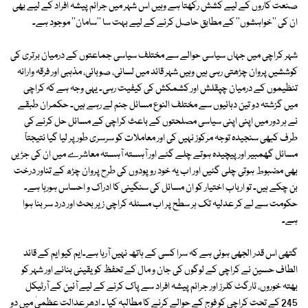
صنعت کاروں کے لیے کشش رکھتا ہے وہیں اس شہر میں جرائم پیشہ افراد کے لیے بھی
ان کی ''خواہشوں'' کے مطابق حاصل کرنے کے لیے بہت سا ''سامان'' موجود ہے۔
شہر کراچی میں جہاں سیاسی حوالے سے مختلف سیاسی جماعتوں کے درمیان برتری کی
کوششیں پروان چڑھتی رہی ہیں وہیں شہر قائد میں لسانی، صوبائی، مذہبی اور فرقہ وارانہ
تنظیموں کے درمیان چپقلش اور کشمکش کی کیفیت رہی۔ یہی وجہ ہے کہ کراچی
میں گزشتہ دو تین دہائیوں سے مختلف النوع مسائل جنم لے رہے ہیں۔ حکمران طبقے
نے ہر دور میں اپنی اپنی سیاسی مصلحتوں کے باعث کراچی کے مسائل حل کرنے کی
طرف کبھی سنجیدہ توجہ مرکوز نہیں کی اور معاملات کو سرسری طور پر لیا گیا نتیجتاً
مسائل گھمبیر اور پیچیدہ ہوتے چلے گئے اور آہستہ آہستہ معاشرے میں ان کی جڑیں
بھی مضبوط ہوتی چلی گئیں اور اب یہ خود رو پودوں کی طرح پروان چڑھ کے تناور درخت
بن چکے ہیں۔ تو ارباب اختیار کو ان مسائل کی سنگینی کا ادراک و احساس ہورہا ہے۔
حکومت سے لے کر عدلیہ تک ہر سطح پر اب مسئلہ کراچی زیر بحث اور درد سر بنا ہوا
ہے۔
گتھی اس قدر الجھی ہوئی ہے کہ سرا کسی کے ہاتھ نہیں آرہا ہے۔ایم کیو ایم کے قائد
الطاف حسین نے کراچی کے لوگوں کی جان و مال کے تحفظ کو یقینی بنانے اور شہر کو
بھتہ خوروں، ٹارگٹ کلرز اور جرائم پیشہ افراد سے پاک کرنے کے لیے آئین کے آرٹیکل
245 کے تحت کراچی کو فوج کے حوالے کرنے کا مطالبہ کیا ۔ ادھر عدالت عظمیٰ میں دو