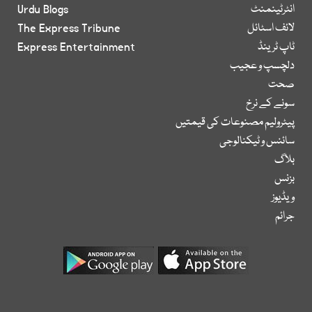
انٹرٹینمنٹ
Urdu Blogs
لائف اسٹائل
The Express Tribune
ٹاپ ٹرینڈ
Express Entertainment
دلچسپ و عجیب
صحت
سونے کے نرخ
پیٹرولیم مصنوعات کی قیمتیں
سائنس و ٹیکنالوجی
بلاگ
بزنس
ویڈیوز
جرائم