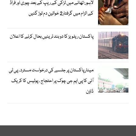
لاہور: تھانے میں لڑکی کے ریپ کے بعد چوری اور فراڈ
کے الزام میں گرفتار2 خواتین دم توڑ گئیں
پاکستان ریلویز کا دو بند ٹرینیں بحال کرنے کا اعلان
مینارِ پاکستان پر جلسے کی درخواست مسترد، پی ٹی
آئی کا پی ایم جی چوک پر احتجاج ، پولیس کا کریک
ڈاؤن