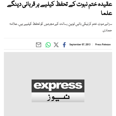
عقیدہ ختم نبوت کے تحفظ کیلیے ہر قربانی دینگے
علما
سزائے موت ختم کرنیکی باتیں توہین رسالت کے مجرموں کو تحفظ کیلیے ہیں، علامہ
حمادی
September 07, 2013
Press Release