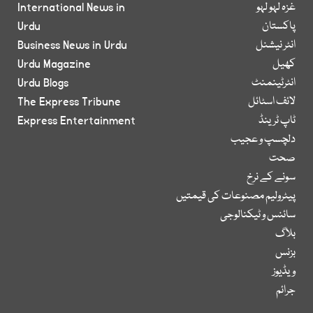
غزہ لہو لہو
International News in
پاکستان
Urdu
انٹر نیشنل
Business News in Urdu
کھیل
Urdu Magazine
انٹرٹینمنٹ
Urdu Blogs
لائف اسٹائل
The Express Tribune
ٹاپ ٹرینڈ
Express Entertainment
دلچسپ و عجیب
صحت
سونے کے نرخ
پیٹرولیم مصنوعات کی قیمتیں
سائنس و ٹیکنالوجی
بلاگ
بزنس
ویڈیوز
جرائم