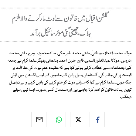
مولانا محمد اعجاز مصطفیٰ، مفتی محمد طاہر مکی، خالد محمود سومرو، مفتی محمد
ادریس ، مولانا عبدالغفور قاسمی، قاری خلیل احمد بندھانی ودیگر علما کرام نے جمعہ
کے اجتماعات سے خطاب کرتے ہوئے کہا ہے کہ عقیدہ ختم نبوت کی حفاظت ہر
قیمت پر کی جائے گی، گستاخان رسول یا ان کے حامیوں کے لیے پاکستان میں کوئی
جگہ نہیں۔ علما کرام نے کہا کہ سزائے موت کو ختم کرنے کی باتیں کرنے والے دراصل
توہین رسالت قانون کو ختم کرنا چاہتے ہیں اور مسلمان کسی صورت ایسا نہیں ہونے
دینگے۔