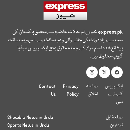
express.pk
خبروں اور حالات حاضرہ سے متعلق پاکستان کی
سب سے زیادہ وزٹ کی جانے والی ویب سائٹ ہے۔ اس ویب سائٹ
پر شائع شدہ تمام مواد کے جملہ حقوق بحق ایکسپریس میڈیا
گروپ محفوظ ہیں۔
ایکسپریس
ضابطہ
Privacy
Contact
کے بارے
اخلاق
Policy
Us
میں
صفحۂ اول
Showbiz News in Urdu
تازہ ترین
Sports News in Urdu