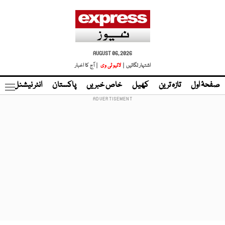
AUGUST 06, 2026
اشتہار لگائیں |
لائیو ٹی وی
| آج کا اخبار
صفحۂ اول
تازہ ترین
کھیل
خاص خبریں
پاکستان
انٹر نیشنل
ٹا