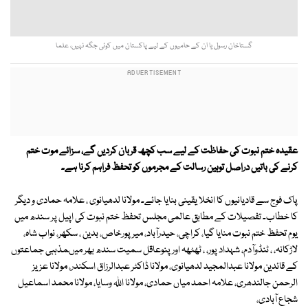
گستاخان رسول یا ان کے حامیوں کے لیے پاکستان میں کوئی جگہ نہیں، علما
عقیدہ ختم نبوت کی حفاظت کے لیے سب کچھ قربان کردیں گے، سزائے موت ختم
کرنے کی باتیں دراصل توہین رسالت کے مجرموں کو تحفظ فراہم کرنا ہے۔
پاک فوج سے قادیانیوں کا انخلا یقینی بنایا جائے۔ مولانا لدھیانوی ، علامہ حمادی و دیگر
کا خطاب۔ تفصیلات کے مطابق عالمی مجلس تحفظ ختم نبوت کی اپیل پر سندھ میں
یوم تحفظ ختم نبوت منایا گیا، کراچی، حیدرآباد، میرپورخاص، بدین ، سکھر، نواب شاہ،
لاڑکانہ، ، ٹنڈوآدم، شہداد پور، ، ٹھٹھہ اور پنوعاقل سمیت سندھ بھر میںمذہبی جماعتوں
کے قائدین مولانا عبدالمجید لدھیانوی، مولانا ڈاکٹر عبدالرزاق اسکندر، مولانا عزیز
الرحمن جالندھری، علامہ احمد میاں حمادی، مولانا اللہ وسایا، مولانا محمد اسماعیل
شجاع آبادی،