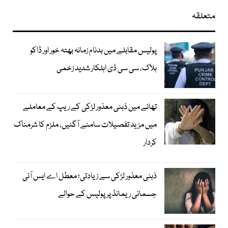
متعلقہ
پولیس مقابلے میں بدنام زمانہ بھتہ خور اور ڈاکو
ہلاک، سی سی ڈی اہلکار شدید زخمی
تھانے میں ذہنی معذور لڑکی کے ریپ کے معاملے
میں مزید تفصیلات سامنے آگئیں، ملزم کا شرمناک
کردار
ذہنی معذور لڑکی سے زیادتی؛ معطل اے ایس آئی
جسمانی ریمانڈ پر پولیس کے حوالے