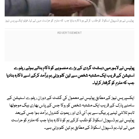
پولیس نے بم ڈسپوزل اسکواڈ کو طلب کرکے بم ناکارہ بنایا جب کہ ملزم کو حراست میں لے لیا۔ فوٹو: ایکسپریس نیوز
پولیس نے لاہور میں دہشت گردی کے بڑے منصوبے کو ناکام بناتے ہوئے ریلوے
اسٹیشن کے قریب ایک مشتبہ شخص سے تین کلو وزنی بم برآمد کرکے اسے ناکارہ بنادیا
جب کہ ملزم کو گرفتار کرلیا۔
ایکسپریس نیوز کے مطابق پولیس نے معمول کی گشت کے دوران ریلوے اسٹیشن کے
سامنے پارک کے قریب ایک مشتبہ شخص کو روکا جس کے پاس بھاری بیگ موجوتھا
تاہم تلاشی لینے پر بیگ سے بم، آئی ڈی اور ریموٹ کنٹرول برآمد ہوا جس کےبعد
پولیس نے بم ڈسپوزل اسکواڈ کو طلب کرکے بم کو ناکارہ بنایا جب کہ ملزم کو حراست
میں لے لیا۔ بم ڈسپوزل اسکواڈ کے مطابق بم تین کلو وزنی ہے۔