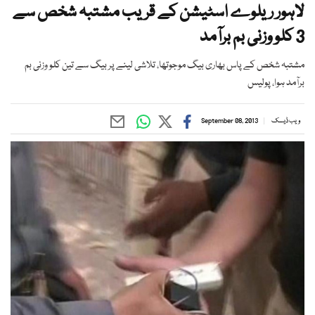
لاہور ریلوے اسٹیشن کے قریب مشتبہ شخص سے
3 کلو وزنی بم برآمد
مشتبہ شخص کے پاس بھاری بیگ موجوتھا، تلاشی لینے پر بیگ سے تین کلو وزنی بم
برآمد ہوا، پولیس
ویب ڈیسک
September 08, 2013