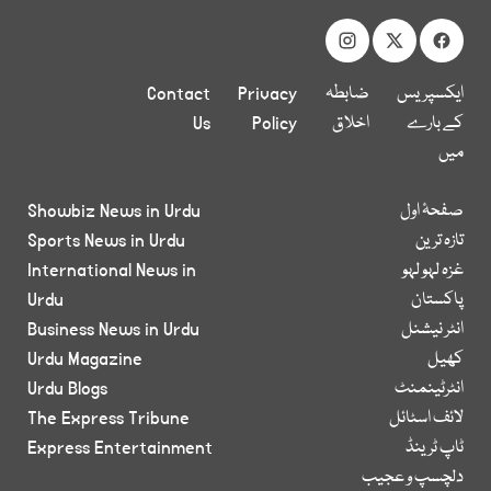
ایکسپریس
ضابطہ
Privacy
Contact
کے بارے
اخلاق
Policy
Us
میں
صفحۂ اول
Showbiz News in Urdu
تازہ ترین
Sports News in Urdu
غزہ لہو لہو
International News in
پاکستان
Urdu
انٹر نیشنل
Business News in Urdu
کھیل
Urdu Magazine
انٹرٹینمنٹ
Urdu Blogs
لائف اسٹائل
The Express Tribune
ٹاپ ٹرینڈ
Express Entertainment
دلچسپ و عجیب