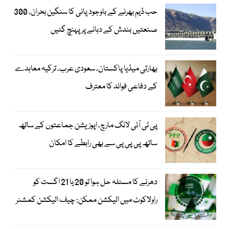
حب ڈیم بھرنے کے باوجود پانی کا سنگین بحران، 300
صنعتیں بندش کے دہانے پر پہنچ گئیں
بھارتی میڈیا پاکستان، سعودی عرب، ترکیہ معاہدے
کے دفاعی فوائد کا معترف
پی ٹی آئی لانگ مارچ، اپوزیشن جماعتوں کے ساتھ
ساتھ پی پی پی سے بھی رابطے کا امکان
دھرنے کا مسئلہ حل ہوا تو 20 یا 21 اگست کو
راولاکوٹ میں الیکشن ممکن: چیف الیکشن کمشنر