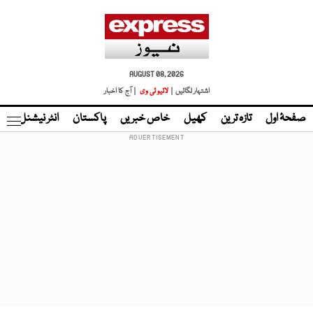
AUGUST 08, 2026
اشتہار لگائیں |
لائیو ٹی وی
| آج کا اخبار
صفحۂ اول
تازہ ترین
کھیل
خاص خبریں
پاکستان
انٹر نیشنل
ٹا