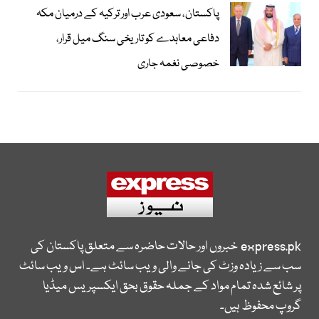
پاکستان، سعودی عرب اور ترکیہ کے درمیان مکہ
دفاعی معاہدے کو تاریخی سنگ میل قرار،
خصوصی نغمہ جاری
express.pk
خبروں اور حالات حاضرہ سے متعلق پاکستان کی
سب سے زیادہ وزٹ کی جانے والی ویب سائٹ ہے۔ اس ویب سائٹ
پر شائع شدہ تمام مواد کے جملہ حقوق بحق ایکسپریس میڈیا
گروپ محفوظ ہیں۔