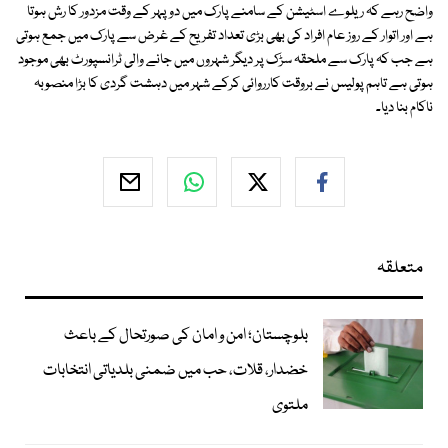
واضح رہے کہ ریلوے اسٹیشن کے سامنے پارک میں دوپہر کے وقت مزدور کا رش ہوتا
ہے اور اتوار کے روز عام افراد کی بھی بڑی تعداد تفریح کے غرض سے پارک میں جمع ہوتی
ہے جب کہ پارک سے ملحقہ سڑک پر دیگر شہروں میں جانے والی ٹرانسپورٹ بھی موجود
ہوتی ہے تاہم پولیس نے بروقت کارروائی کرکے شہر میں دہشت گردی کا بڑا منصوبہ
ناکام بنا دیا۔
متعلقہ
بلوچستان؛ امن و امان کی صورتحال کے باعث
خضدار، قلات، حب میں ضمنی بلدیاتی انتخابات
ملتوی