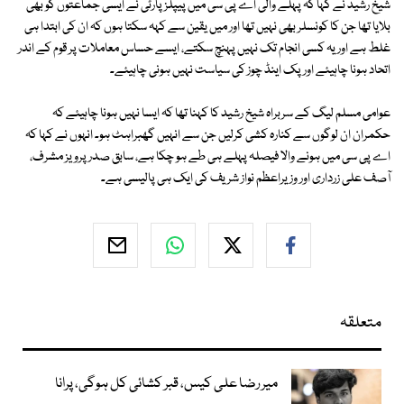
شیخ رشید نے کہا کہ پہلے والی اے پی سی میں پیپلز پارٹی نے ایسی جماعتوں کو بھی
بلایا تھا جن کا کونسلر بھی نہیں تھا اور میں یقین سے کہہ سکتا ہوں کہ ان کی ابتدا ہی
غلط ہے اور یہ کسی انجام تک نہیں پہنچ سکتے، ایسے حساس معاملات پر قوم کے اندر
اتحاد ہونا چاہیئے اور پک اینڈ چوز کی سیاست نہیں ہونی چاہیئے۔
عوامی مسلم لیگ کے سربراہ شیخ رشید کا کہنا تھا کہ ایسا نہیں ہونا چاہیئے کہ
حکمران ان لوگوں سے کنارہ کشی کرلیں جن سے انہیں گھبراہٹ ہو۔ انہوں نے کہا کہ
اے پی سی میں ہونے والا فیصلہ پہلے ہی طے ہو چکا ہے، سابق صدر پرویز مشرف،
آصف علی زرداری اور وزیراعظم نواز شریف کی ایک ہی پالیسی ہے۔
متعلقہ
میر رضا علی کیس، قبر کشائی کل ہوگی، پرانا