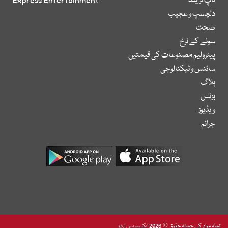
ٹاپ ٹرینڈ
Express Entertainment
دلچسپ و عجیب
صحت
سونے کے نرخ
پیٹرولیم مصنوعات کی قیمتیں
سائنس و ٹیکنالوجی
بلاگ
بزنس
ویڈیوز
جرائم
تمام مواد کے جملہ حقوق © 2026 ایکسپریس اردو