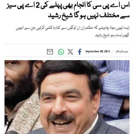
اس اے پی سی کا انجام بھی پہلے کی 2 اے پی سیز
سے مختلف نہیں ہو گا شیخ رشید
ایسا نہیں ہونا چاہیئے کہ حکمران ان لوگوں سے کنارہ کشی کرلیں جن سے انہیں
گھبراہٹ ہو، شیخ رشید
ویب ڈیسک
September 08, 2013