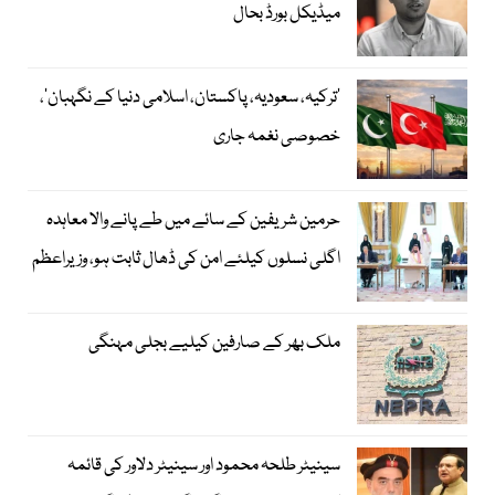
میڈیکل بورڈ بحال
‘ترکیہ، سعودیہ، پاکستان، اسلامی دنیا کے نگہبان’،
خصوصی نغمہ جاری
حرمین شریفین کے سائے میں طے پانے والا معاہدہ
اگلی نسلوں کیلئے امن کی ڈھال ثابت ہو، وزیراعظم
ملک بھر کے صارفین کیلیے بجلی مہنگی
سینیٹر طلحہ محمود اور سینیٹر دلاور کی قائمہ