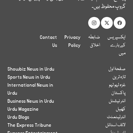
گروپ محفوظ ہیں۔
ایکسپریس
ضابطہ
Privacy
Contact
کے بارے
اخلاق
Policy
Us
میں
صفحۂ اول
Showbiz News in Urdu
تازہ ترین
Sports News in Urdu
غزہ لہو لہو
International News in
پاکستان
Urdu
انٹر نیشنل
Business News in Urdu
کھیل
Urdu Magazine
انٹرٹینمنٹ
Urdu Blogs
لائف اسٹائل
The Express Tribune