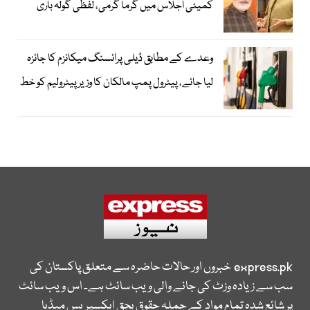
کمیٹی اجلاس میں گرما گرمی، لفظی گولہ باری
وعدے کے مطابق ڈیلی پرائسنگ میکانزم کا جائزہ
لیا جائے، پیٹرول پمپ مالکان کا وزیرپیٹرولیم کو خط
express.pk
خبروں اور حالات حاضرہ سے متعلق پاکستان کی
سب سے زیادہ وزٹ کی جانے والی ویب سائٹ ہے۔ اس ویب سائٹ
پر شائع شدہ تمام مواد کے جملہ حقوق بحق ایکسپریس میڈیا