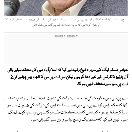
شیخ رشید نے کہا کہ حکمرانوں کو اے پی سی میں ایسے سیاستدانوں کی شرکت کی ضرورت ہے جو باہر آکر میڈیا
اور عوام کو بتائیں کہ سب معاملات طے ہو گئے ہیں۔ فوٹو: فائل
عوامی مسلم لیگ کے سربراہ شیخ رشید نے کہا کہ اسلام آباد میں کل منعقد ہونے والی
آل پارٹیز کانفرنس کے لئے دعا گو ہوں لیکن اس اے پی سی کا انجام بھی پہلے کی 2
اے پی سیز سے مختلف نہیں ہو گا۔
اے پی سی میں حکومت کی جانب سے شرکت کی دعوت نہ دیئے جانے پر شیخ رشید نے
کہا کہ حکمرانوں کو اے پی سی میں ایسے سیاستدانوں کی شرکت کی ضرورت ہے جو
باہر آکر میڈیا اور عوام کو بتائیں کہ سب معاملات طے ہو گئے ہیں اور سب کچھ ٹھیک
ہے۔ انہوں نے کہا کہ مسلم لیگ ن سچ بولنے والوں سے گھبراتی ہے۔