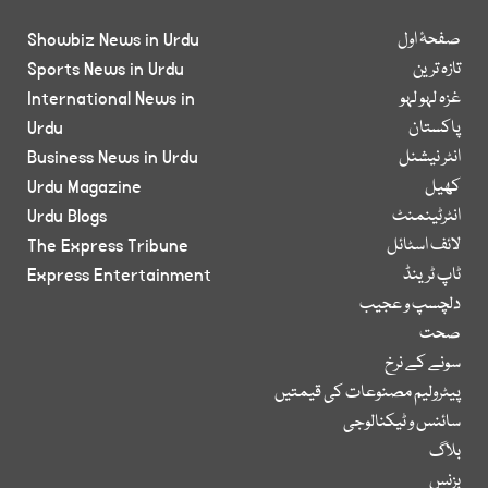
صفحۂ اول
Showbiz News in Urdu
تازہ ترین
Sports News in Urdu
غزہ لہو لہو
International News in
پاکستان
Urdu
انٹر نیشنل
Business News in Urdu
کھیل
Urdu Magazine
انٹرٹینمنٹ
Urdu Blogs
لائف اسٹائل
The Express Tribune
ٹاپ ٹرینڈ
Express Entertainment
دلچسپ و عجیب
صحت
سونے کے نرخ
پیٹرولیم مصنوعات کی قیمتیں
سائنس و ٹیکنالوجی
بلاگ
بزنس