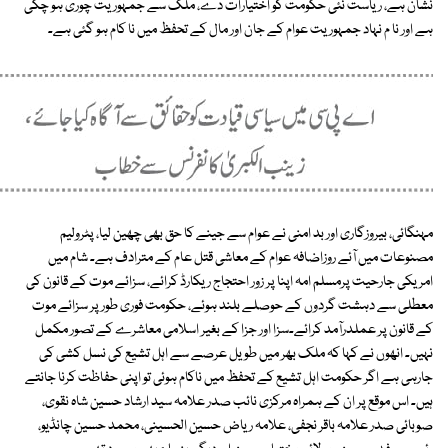
نشان ہے، ریاست نئی حکومت کو اختیارات دے، ملک سے جمہوریت چوری ہو چکی
ہے اور نا م نہاد جمہوریت عوام کے جان اور مال کے تحفظ میں نا کام ہو گئی ہے۔
مہنگائی، بیروزگاری اور بد امنی نے عوام سے جینے کا حق بھی چھین لیا، پٹرولیم
مصنوعات میں آئے روزاضافہ عوام کے معاشی قتل عام کے مترادف ہے۔ شام میں
امریکی جارحیت پرمسلم امہ اپنا پر زور احتجاج ریکارڈ کرائے، سزائے موت کے قانون کی
معطلی سے دہشت گردوں کے حوصلے بلند ہوئے، حکومت فوری طور پر سزائے موت
کے قانون پر عملدرآمد کرائے۔سزا اور جزا کے بغیر اسلامی معاشرے کے تصور مکمل
نہیں۔ انھوں نے کہا کہ ملک بھر میں طویل عرصے سے اہل تشیع کی نسل کشی کی
جارہی ہے اگر حکومت اہل تشیع کے تحفظ میں ناکام ہوئی تو اپنی حفاظت کرنا جانتے
ہیں۔ اس موقع پر ان کے ہمراہ مرکزی نائب صدر علامہ سید ارشاد حسین شاہ نقوی،
صوبائی صدر علامہ باقر نجفی، علامہ ریاض حسین الحسینی، محمد حسین چانڈیو،