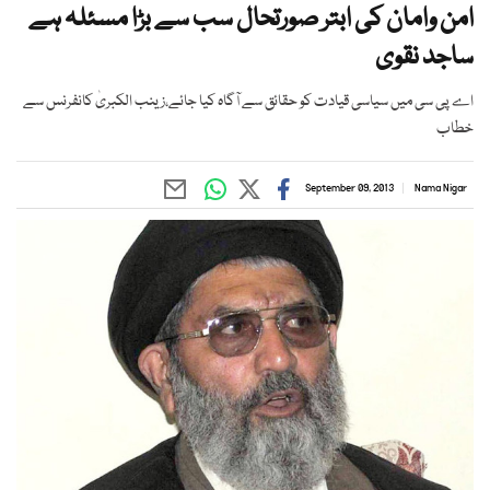
امن وامان کی ابتر صورتحال سب سے بڑا مسئلہ ہے
ساجد نقوی
اے پی سی میں سیاسی قیادت کو حقائق سے آگاہ کیا جائے،زینب الکبریٰ کانفرنس سے
خطاب
September 09, 2013
Nama Nigar