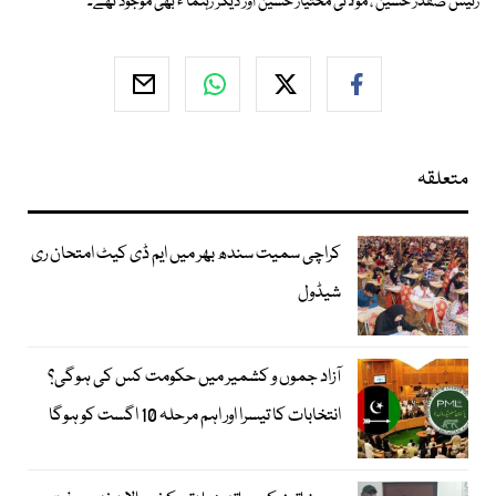
رئیس صفدر حسین ، مولائی مختیار حسین اور دیگر رہنما ء بھی موجود تھے۔
متعلقہ
کراچی سمیت سندھ بھر میں ایم ڈی کیٹ امتحان ری
شیڈول
آزاد جموں و کشمیر میں حکومت کس کی ہوگی؟
انتخابات کا تیسرا اور اہم مرحلہ 10 اگست کو ہوگا