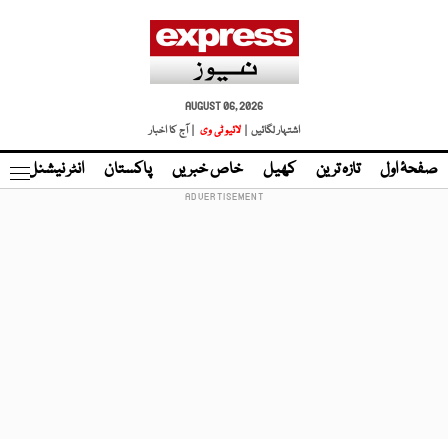
AUGUST 06, 2026
اشتہار لگائیں |
لائیو ٹی وی
| آج کا اخبار
صفحۂ اول
تازہ ترین
کھیل
خاص خبریں
پاکستان
انٹر نیشنل
ٹا