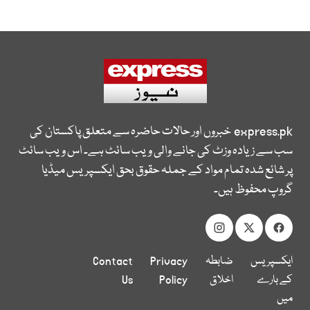
express.pk
خبروں اور حالات حاضرہ سے متعلق پاکستان کی
سب سے زیادہ وزٹ کی جانے والی ویب سائٹ ہے۔ اس ویب سائٹ
پر شائع شدہ تمام مواد کے جملہ حقوق بحق ایکسپریس میڈیا
گروپ محفوظ ہیں۔
ایکسپریس
ضابطہ
Privacy
Contact
کے بارے
اخلاق
Policy
Us
میں