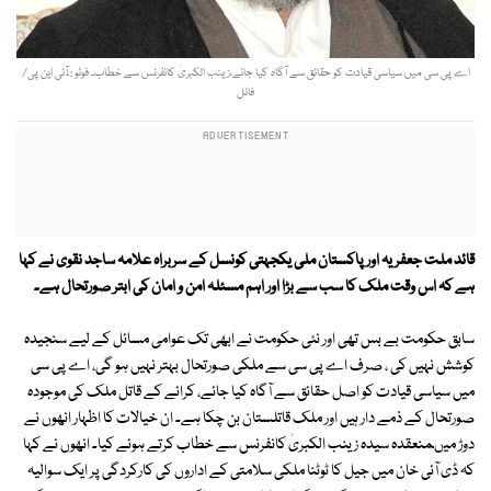
اے پی سی میں سیاسی قیادت کو حقائق سے آگاہ کیا جائے،زینب الکبریٰ کانفرنس سے خطاب۔ فوٹو : ٓٓآئی این پی/
فائل
قائد ملت جعفریہ اور پاکستان ملی یکجہتی کونسل کے سربراہ علامہ ساجد نقوی نے کہا
ہے کہ اس وقت ملک کا سب سے بڑا اور اہم مسئلہ امن و امان کی ابتر صورتحال ہے۔
سابق حکومت بے بس تھی اور نئی حکومت نے ابھی تک عوامی مسائل کے لیے سنجیدہ
کوشش نہیں کی ، صرف اے پی سی سے ملکی صورتحال بہتر نہیں ہو گی، اے پی سی
میں سیاسی قیادت کو اصل حقائق سے آگاہ کیا جائے، کرائے کے قاتل ملک کی موجودہ
صورتحال کے ذمے دار ہیں اور ملک قاتلستان بن چکا ہے۔ ان خیالات کا اظہار انھوں نے
دوڑ میںمنعقدہ سیدہ زینب الکبریٰ کانفرنس سے خطاب کرتے ہوئے کیا۔ انھوں نے کہا
کہ ڈی آئی خان میں جیل کا ٹوٹنا ملکی سلامتی کے اداروں کی کارکردگی پر ایک سوالیہ