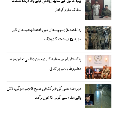
بیوہ خاتون کے ساتھ زیادتی کرنے والا درندہ صفت
سفاک ملزم گرفتار
ردالفتنہ-3 : بلوچستان میں فتنہ الہندوستان کے
مزید 12 دہشت گرد ہلاک
پاکستان اور صومالیہ کے درمیان دفاعی تعاون مزید
مضبوط بنانے پر اتفاق
میر رضا علی کی قبر کشائی صبح 9 بجے ہوگی، لاش
والے مقام سے گولی کا خول برآمد