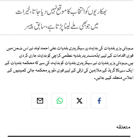
صوبائی وزیر بلدیات کی ہدایت پر سیکریٹری بلدیات علی احمد لوند نے اس ضمن میں
فوری اقدامات کے لیے ایڈمنسٹریٹر بلدیہ عظمیٰ کراچی کو ہدایت جاری کر دی
ہیں،صوبائی وزیر بلدیات نے سیکریٹری بلدیات کو ہدایت کی ہے کہ محکمہ بلدیات کے
ا یک سے15گریڈ کے ملازمین کی ترقی کے لیے فوری طور پر محکمہ جاتی کمیٹیوں کے
اجلاس منعقد کیے جائیں۔
متعلقہ