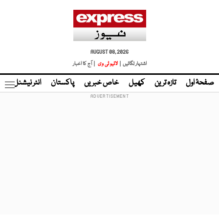
AUGUST 08, 2026
اشتہار لگائیں |
لائیو ٹی وی
| آج کا اخبار
صفحۂ اول
تازہ ترین
کھیل
خاص خبریں
پاکستان
انٹر نیشنل
ٹا