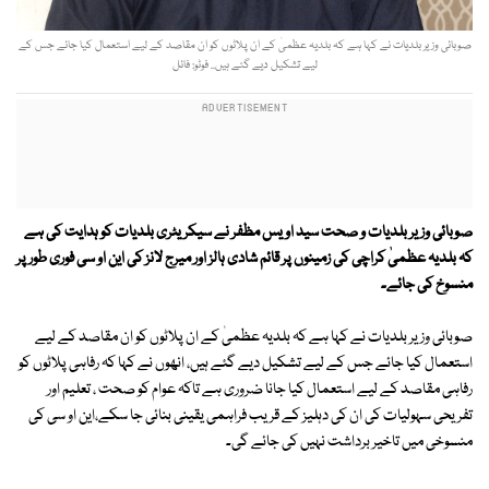
صوبائی وزیر بلدیات نے کہا ہے کہ بلدیہ عظمیٰ کے ان پلاٹوں کو ان مقاصد کے لیے استعمال کیا جائے جس کے
لیے تشکیل دیے گئے ہیں.. فوٹو: فائل
صوبائی وزیر بلدیات و صحت سید اویس مظفر نے سیکریٹری بلدیات کو ہدایت کی ہے
کہ بلدیہ عظمیٰ کراچی کی زمینوں پر قائم شادی ہالز اور میرج لانز کی این او سی فوری طور پر
منسوخ کی جائے۔
صوبائی وزیر بلدیات نے کہا ہے کہ بلدیہ عظمیٰ کے ان پلاٹوں کو ان مقاصد کے لیے
استعمال کیا جائے جس کے لیے تشکیل دیے گئے ہیں، انھوں نے کہا کہ رفاہی پلاٹوں کو
رفاہی مقاصد کے لیے استعمال کیا جانا ضروری ہے تاکہ عوام کو صحت ، تعلیم اور
تفریحی سہولیات کی ان کی دہلیز کے قریب فراہمی یقینی بنائی جا سکے،این او سی کی
منسوخی میں تاخیر برداشت نہیں کی جائے گی۔