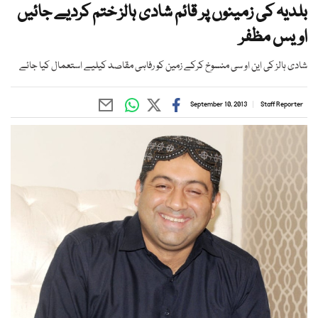
بلدیہ کی زمینوں پر قائم شادی ہالز ختم کردیے جائیں
اویس مظفر
شادی ہالز کی این او سی منسوخ کرکے زمین کو رفاہی مقاصد کیلیے استعمال کیا جائے
September 10, 2013
Staff Reporter