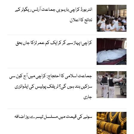
انٹر بورڈ کراچی بارہویں جماعت آرٹس ریگولر کے
نتائج کا اعلان
کراچی؛ پہاڑ سے گر کر ایک کم عمر لڑکا جاں بحق
جماعت اسلامی کا احتجاج: کراچی میں آج کون سی
سڑکیں بند ہوں گی؟ ٹریفک پولیس کی ایڈوائزری
جاری
سونے کی قیمت میں مسلسل تیسرے روز اضافہ