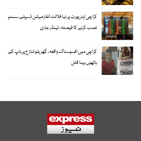
کراچی ایئرپورٹ پر نیا فلائٹ انفارمیشن ڈسپلے سسٹم
نصب کرنے کا فیصلہ، ٹینڈر جاری
کراچی میں افسوسناک واقعہ، گھریلو تنازع پر باپ کے
ہاتھوں بیٹا قتل