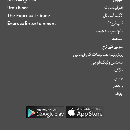
کھیل
Urdu Magazine
انٹرٹینمنٹ
Urdu Blogs
لائف اسٹائل
The Express Tribune
ٹاپ ٹرینڈ
Express Entertainment
دلچسپ و عجیب
صحت
سونے کے نرخ
پیٹرولیم مصنوعات کی قیمتیں
سائنس و ٹیکنالوجی
بلاگ
بزنس
ویڈیوز
جرائم