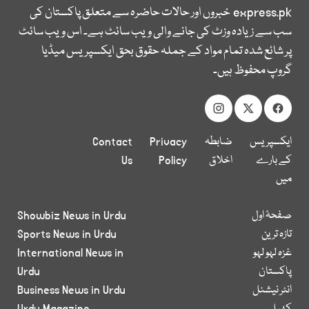
express.pk
خبروں اور حالات حاضرہ سے متعلق پاکستان کی
سب سے زیادہ وزٹ کی جانے والی ویب سائٹ ہے۔ اس ویب سائٹ
پر شائع شدہ تمام مواد کے جملہ حقوق بحق ایکسپریس میڈیا
گروپ محفوظ ہیں۔
ایکسپریس
ضابطہ
Privacy
Contact
کے بارے
اخلاق
Policy
Us
میں
صفحۂ اول
Showbiz News in Urdu
تازہ ترین
Sports News in Urdu
غزہ لہو لہو
International News in
پاکستان
Urdu
انٹر نیشنل
Business News in Urdu