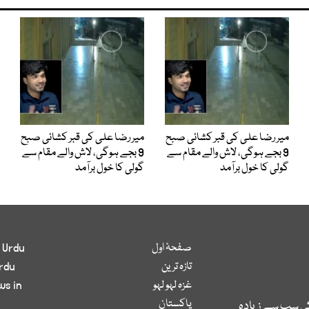
میر رضا علی کی قبر کشائی صبح
میر رضا علی کی قبر کشائی صبح
9 بجے ہوگی، لاش والے مقام سے
9 بجے ہوگی، لاش والے مقام سے
گولی کا خول برآمد
گولی کا خول برآمد
صفحۂ اول
 Urdu
تازہ ترین
rdu
غزہ لہو لہو
ws in
پاکستان
کی سب سے زیادہ