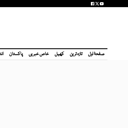
صفحۂ اول
تازہ ترین
کھیل
خاص خبریں
پاکستان
انٹ