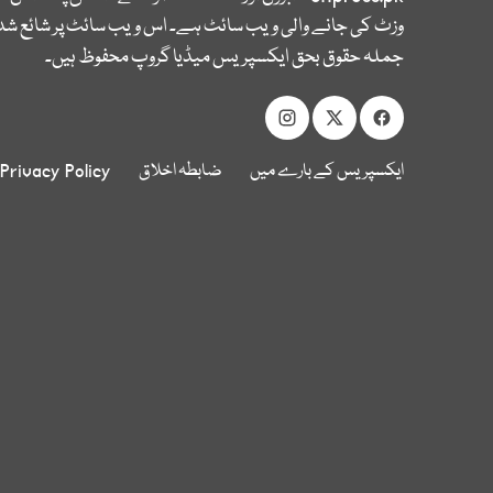
وزٹ کی جانے والی ویب سائٹ ہے۔ اس ویب سائٹ پر شائع شدہ
جملہ حقوق بحق ایکسپریس میڈیا گروپ محفوظ ہیں۔
ایکسپریس کے بارے میں
ضابطہ اخلاق
Privacy Policy