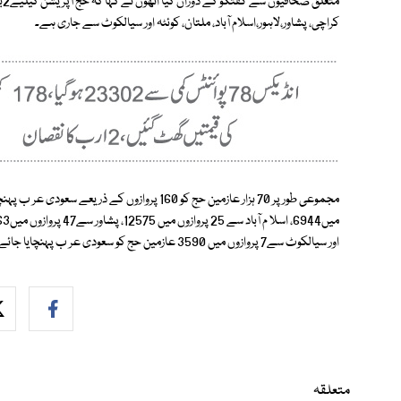
کراچی، پشاور،لاہور،اسلام آباد، ملتان، کوئٹہ اور سیالکوٹ سے جاری ہے۔
اور سیالکوٹ سے7 پروازوں میں 3590 عازمین حج کو سعودی عر ب پہنچایا جائے گا۔
متعلقہ