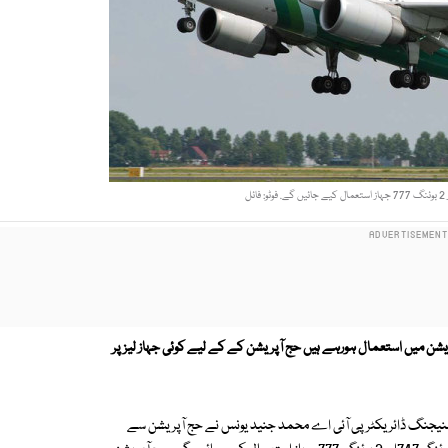
شن میں استعمال ہورہے ہیں حج آپریشن کے کے لیے کوئی جہاز لیز پر
ر منیجنگ ڈائریکٹر پی آئی اے محمد جنید یونس نے حج آپریشن سے