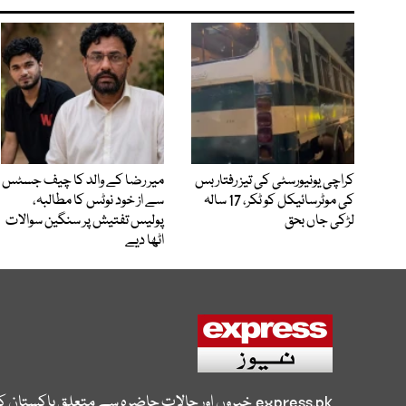
کراچی یونیورسٹی کی تیز رفتار بس
میر رضا کے والد کا چیف جسٹس
کی موٹرسائیکل کو ٹکر، 17 سالہ
سے از خود نوٹس کا مطالبہ،
لڑکی جاں بحق
پولیس تفتیش پر سنگین سوالات
اٹھا دیے
express.pk
خبروں اور حالات حاضرہ سے متعلق پاکستان 