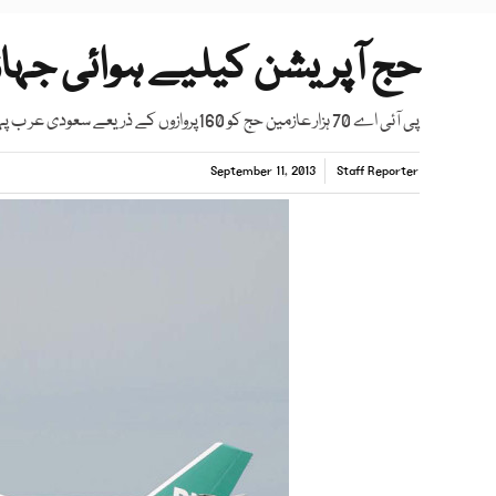
حج آپریشن کیلیے ہوائی جہاز 
پی آئی اے 70 ہزار عازمین حج کو 160پروازوں کے ذریعے سعودی عر ب پہنچائے گی
September 11, 2013
Staff Reporter