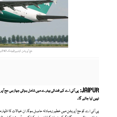
حج آپر یشن کیلیے2بوئنگ747اور 2 بوئنگ 777 جہاز استعمال کیے جائیں گے. فوٹو: فائل
JAIPUR:
پی آئی اے کے فضائی بیٹرے میں شامل ہوائی جہاز ہی حج آپری
نہیں لیا جائے گا۔
پی آئی اے کو حج آپریشن میں خطیر زرمبادلہ حاصل ہوگا، ان خیالات کا اظہا