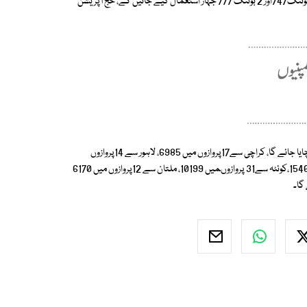
متعلق صحافیوں سے گفتگو کے دوران کیا انھوں نے کہا کہ حج آپر یشن کیلیے2بوئنگ747اور 2 بوئنگ 777 جہاز استعمال کیے جائیں گے، حج آپریشن
مجموعی طور پر 70 ہزار عازمین حج کو 160 پروازوں کے ذریعے سعودی عر ب پہنچایا جائے گا، کراچی سے17پروازوں میں 6985، لاہور سے 14پروازوں
میں6944، اسلا م آباد سے 25 پروازوں میں 12575، پشاور سے47 پروازوں میں15463،کوئٹہ سے31 پروازوںمیں 10199، ملتان سے 12پروازوں میں 6170