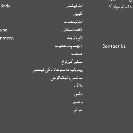
انٹر نیشنل
 Urdu
 تمام مواد کے
کھیل
انٹرٹینمنٹ
لائف اسٹائل
bune
ٹاپ ٹرینڈ
inment
دلچسپ و عجیب
Contact Us
صحت
سونے کے نرخ
پیٹرولیم مصنوعات کی قیمتیں
سائنس و ٹیکنالوجی
بلاگ
بزنس
ویڈیوز
جرائم