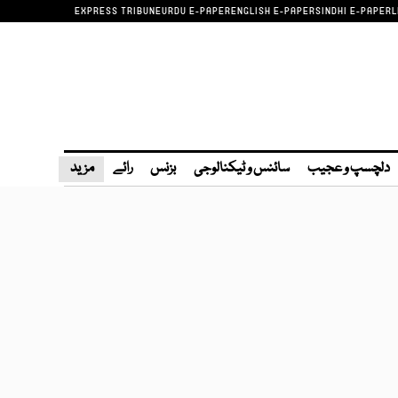
EXPRESS TRIBUNE
URDU E-PAPER
ENGLISH E-PAPER
SINDHI E-PAPER
L
دلچسپ و عجیب
سائنس و ٹیکنالوجی
بزنس
رائے
مزید