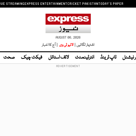
IVE STREAMING
EXPRESS ENTERTAINMENT
CRICKET PAKISTAN
TODAY'S PAPER
AUGUST 06, 2026
اشتہار لگائیں |
لائیو ٹی وی
| آج کا اخبار
ر نیشنل
ٹاپ ٹرینڈ
انٹرٹینمنٹ
لائف اسٹائل
فیکٹ چیک
صحت