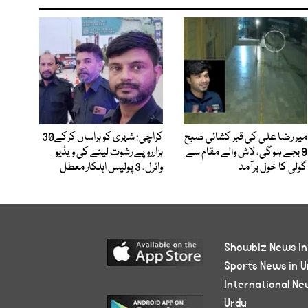
میر رضا علی کی قبر کشائی صبح
کراچی: شہری کو ہراساں کرکے30
9 بجے ہوگی، لاش والے مقام سے
ہزارروپے رشوت لینے کی ویڈیو
گولی کا خول برآمد
وائرل، 3 پولیس اہلکار معطل
Showbiz News in
Sports News in U
International Ne
Urdu